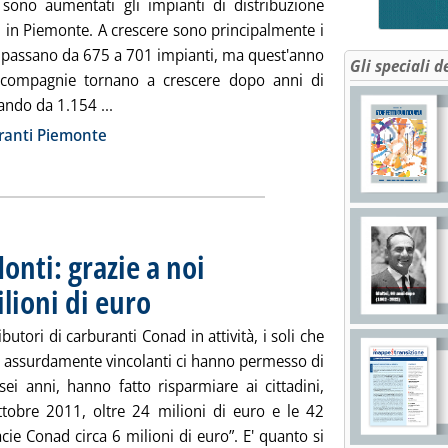
sono aumentati gli impianti di distribuzione
i in Piemonte. A crescere sono principalmente i
he passano da 675 a 701 impianti, ma quest'anno
Gli speciali d
 compagnie tornano a crescere dopo anni di
Leggi tutta la notizia: 'Rete carburanti, ancor
ando da 1.154 ...
ia
ranti Piemonte
nti: grazie a noi
ilioni di euro
. Pubblicata lunedì 21 novembre 2011 alle 12.1.
ibutori di carburanti Conad in attività, i soli che
 assurdamente vincolanti ci hanno permesso di
sei anni, hanno fatto risparmiare ai cittadini,
ttobre 2011, oltre 24 milioni di euro e le 42
ie Conad circa 6 milioni di euro”. E' quanto si