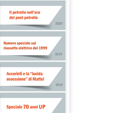
i risparmiati oltre 24 milioni di euro'
 alle 11.59.
n altro benzinaio '