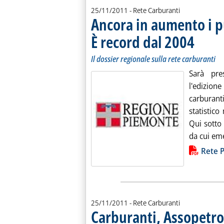
25/11/2011
- Rete Carburanti
Ancora in aumento i p
È record dal 2004
. Sottotitolo
. Pubblicata
Il dossier regionale sulla rete carburanti
Sarà pre
l'edizion
carburan
statistic
Qui sotto 
da cui eme
Lista allegati PDF alla notiz
Rete 
25/11/2011
- Rete Carburanti
Carburanti, Assopetrol