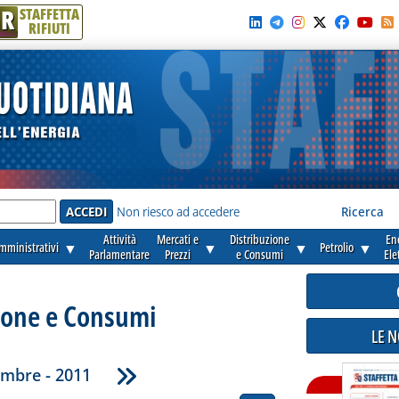
R
STAFFETTA
RIFIUTI
e'
Non riesco ad accedere
Ricerca
Attività
Mercati e
Distribuzione
En
amministrativi
▼
▼
▼
Petrolio
▼
Parlamentare
Prezzi
e Consumi
Ele
ione e Consumi
LE 
mbre - 2011