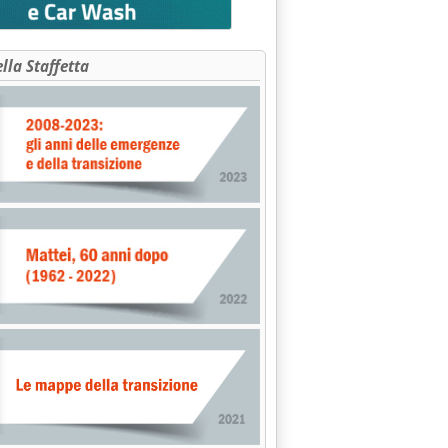
ella Staffetta
a in aumento gli impianti in Piemonte'