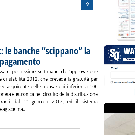
c: le banche “scippano” la
di pagamento
. Pubblicata mercoledì 30 novembre 2011 alle 17.52.
sate pochissime settimane dall'approvazione
e di stabilità 2012, che prevede la gratuità per
ed acquirente delle transazioni inferiori a 100
neta elettronica nel circuito della distribuzione
uranti dal 1° gennaio 2012, ed il sistema
Leggi tutta la notizia: 'Rete carburanti, Figisc: le
eagisce ma...