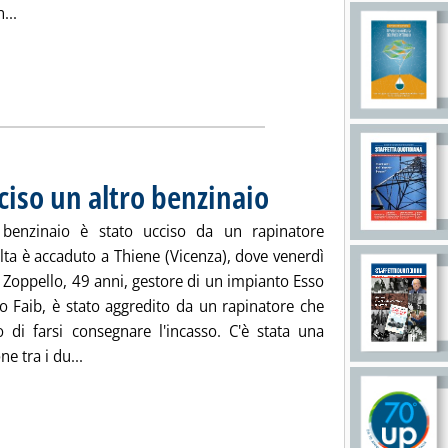
Leggi tutta la notizia: 'Carburanti, Conad a Monti: grazie a no
...
ciso un altro benzinaio
. Pubblicata lunedì 21 novembre 2011
 benzinaio è stato ucciso da un rapinatore
lta è accaduto a Thiene (Vicenza), dove venerdì
 Zoppello, 49 anni, gestore di un impianto Esso
to Faib, è stato aggredito da un rapinatore che
o di farsi consegnare l'incasso. C'è stata una
Leggi tutta la notizia: 'Vicenza, rapinato e ucciso u
ne tra i du...