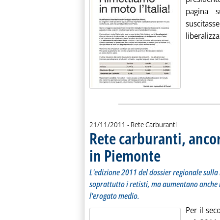
pagina s
suscitasse
liberalizza
21/11/2011
- Rete Carburanti
Rete carburanti, anco
in Piemonte
. Sottotitolo: L'edizione
. Pubblicata lunedì 21 n
L'edizione 2011 del dossier regionale sulla
soprattutto i retisti, ma aumentano anche 
l'erogato medio.
Per il se