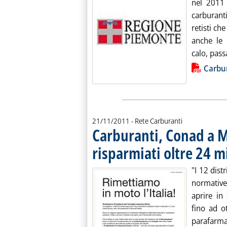
nel 2011 
carburant
retisti c
anche le
calo, pass
Lista allegati PDF alla notiz
Carbu
21/11/2011
- Rete Carburanti
Carburanti, Conad a Mo
risparmiati oltre 24 m
"I 12 distr
normative
aprire in 
fino ad o
parafarmac