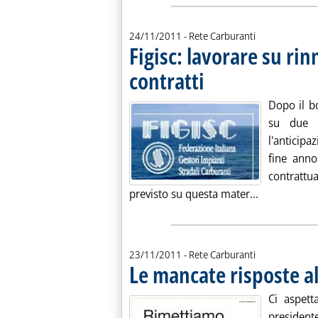
24/11/2011
- Rete Carburanti
Figisc: lavorare su rin
contratti
. Pubblicata giovedì 24 novembre
Dopo il bo
su due p
l'anticip
fine anno
contratt
Leggi tutta 
previsto su questa mater...
23/11/2011
- Rete Carburanti
Le mancate risposte a
Ci aspett
president