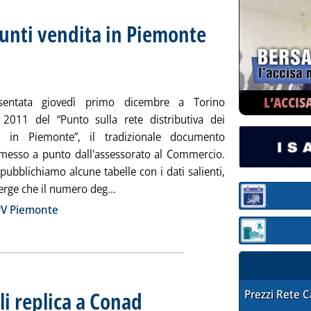
unti vendita in Piemonte
: Il dossier regionale sulla rete carburanti
 venerdì 25 novembre 2011 alle 15.24.
L’ACCIS
sentata giovedì primo dicembre a Torino
e 2011 del “Punto sulla rete distributiva dei
ti in Piemonte”, il tradizionale documento
o messo a punto dall'assessorato al Commercio.
pubblichiamo alcune tabelle con i dati salienti,
Leggi tutta la notizia: 'Ancora in aume
rge che il numero deg...
Sezione:
ia
PV Piemonte
Sezione: quotaz
i replica a Conad
STAFFETTA PRE
Prezzi Rete 
. Pubblicata venerdì 25 novembre 2011 alle 15.10.