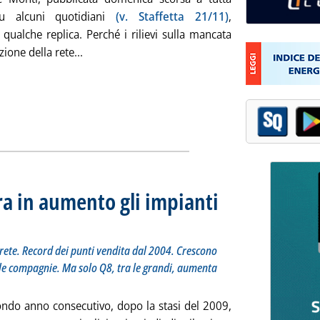
u alcuni quotidiani
(v. Staffetta 21/11)
,
 qualche replica. Perché i rilievi sulla mancata
Leggi tutta la notizia: 'Le mancate risposte al
zione della rete...
ra in aumento gli impianti
 2011 del dossier regionale sulla rete. Record dei punti vendita dal 2004. Crescono soprattutto
ovembre 2011 alle 16.44.
 rete. Record dei punti vendita dal 2004. Crescono
le compagnie. Ma solo Q8, tra le grandi, aumenta
condo anno consecutivo, dopo la stasi del 2009,