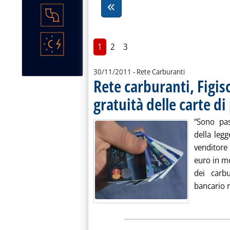
1
2
3
30/11/2011
- Rete Carburanti
Rete carburanti, Figis
gratuità delle carte 
“Sono pas
della legg
venditore 
euro in mo
dei carb
bancario r