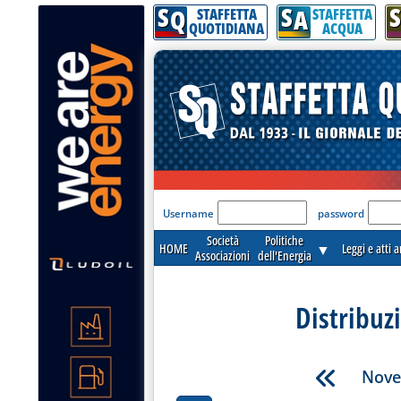
S
S
S
Q
A
STAFFETTA
STAFFETTA
QUOTIDIANA
ACQUA
'Modulo Login per acceder
Username
password
Società
Politiche
HOME
▼
Leggi e atti 
Associazioni
dell'Energia
Distribuz
Nove