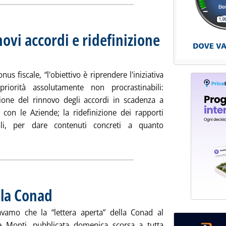
novi accordi e ridefinizione
 2011 alle 11.20.
nus fiscale, “l'obiettivo è riprendere l'iniziativa
riorità assolutamente non procrastinabili:
azione del rinnovo degli accordi in scadenza a
 con le Aziende; la ridefinizione dei rapporti
uali, per dare contenuti concreti a quanto
la notizia: 'Figisc: lavorare su rinnovi accordi e ridefinizione con
lla Conad
. Pubblicata mercoledì 23 novembre 2011 alle 14.58.
avamo che la “lettera aperta” della Conad al
e Monti, pubblicata domenica scorsa a tutta