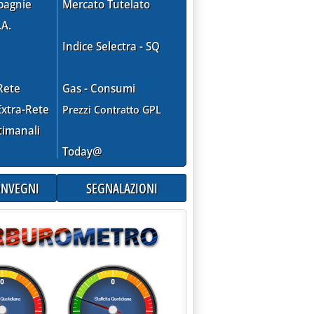
pagnie
Mercato Tutelato
.A.
Indice Selectra - SQ
plica a Conad'
Rete
Gas - Consumi
xtra-Rete
Prezzi Contratto GPL
timanali
Today@
CONVEGNI
SEGNALAZIONI
 grazie alla norma sulle carte di credito'