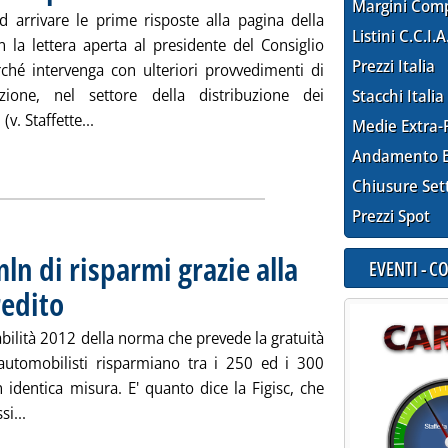
Margini Com
ad arrivare le prime risposte alla pagina della
Listini C.C.I.A
 la lettera aperta al presidente del Consiglio
Prezzi Italia
ché intervenga con ulteriori provvedimenti di
zazione, nel settore della distribuzione dei
Stacchi Italia
Leggi tutta la notizia: 'Carburanti, Assopetroli re
(v. Staffette...
Medie Extra-
Andamento E
Chiusure Set
Prezzi Spot
ln di risparmi grazie alla
EVENTI - 
redito
. Pubblicata giovedì 24 novembre 2011 alle 14.54.
tabilità 2012 della norma che prevede la gratuità
automobilisti risparmiano tra i 250 ed i 300
n identica misura. E' quanto dice la Figisc, che
Leggi tutta la notizia: 'Rete carburanti, 250 mln di risparmi
si...