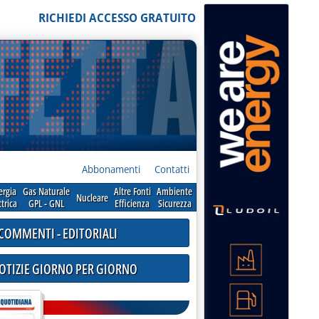
RICHIEDI ACCESSO GRATUITO
Abbonamenti
Contatti
ergia
Gas Naturale
Altre Fonti
Ambiente
Nucleare
ttrica
GPL - GNL
Efficienza
Sicurezza
COMMENTI - EDITORIALI
NOTIZIE GIORNO PER GIORNO