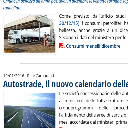
Chiude in bellezza un anno positivo: in dicembre le vendite tornano sopr
tonnellate
Come previsto dall'ufficio stud
30/12/15)
, i consumi petroliferi 
bellezza, anche grazie a un dic
Secondo i dati del ministero per lo 
Lista allegati PDF alla notizia
Consumi mensili dicembre
19/01/2016
- Rete Carburanti
Autostrade, il nuovo calendario dell
Le società concessionarie delle au
al ministero delle Infrastrutture 
cronoprogrammi delle proc
l'affidamento delle aree di servizio
mesi accordata dai ministeri prima 