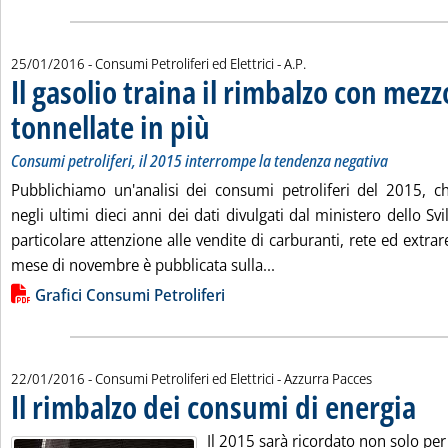
di:
25/01/2016
- Consumi Petroliferi ed Elettrici -
A.P.
Il gasolio traina il rimbalzo con mezz
tonnellate in più
. Sottotitolo: Consumi petroliferi, il 2015 interro
. Pubblicata lunedì 25 gennaio 2016 alle 15.10.
Consumi petroliferi, il 2015 interrompe la tendenza negativa
Pubblichiamo un'analisi dei consumi petroliferi del 2015, c
negli ultimi dieci anni dei dati divulgati dal ministero dello 
particolare attenzione alle vendite di carburanti, rete ed extraret
Leggi tutta la notizia: '
mese di novembre è pubblicata sulla...
Lista allegati PDF alla notizia
Grafici Consumi Petroliferi
di:
22/01/2016
- Consumi Petroliferi ed Elettrici -
Azzurra Pacces
Il rimbalzo dei consumi di energia
. Pubb
Il 2015 sarà ricordato non solo per 