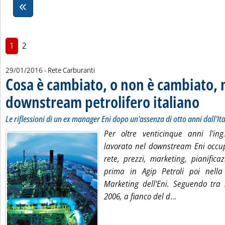
1
2
29/01/2016
- Rete Carburanti
Cosa è cambiato, o non è cambiato, 
downstream petrolifero italiano
. Sottotito
. Pubblica
Le riflessioni di un ex manager Eni dopo un'assenza di otto anni dall'Ita
Per oltre venticinque anni l'in
lavorato nel downstream Eni occup
rete, prezzi, marketing, pianifica
prima in Agip Petroli poi nella
Marketing dell'Eni. Seguendo tra l
Leggi tutta l
2006, a fianco del d
...