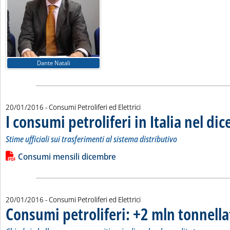
Dante Natali
20/01/2016
- Consumi Petroliferi ed Elettrici
I consumi petroliferi in Italia nel d
Stime ufficiali sui trasferimenti al sistema distributivo
Leggi tutta la notizia: 'I consumi petroliferi in Italia nel dic
Lista allegati PDF alla notizia
Consumi mensili dicembre
20/01/2016
- Consumi Petroliferi ed Elettrici
Consumi petroliferi: +2 mln tonnella