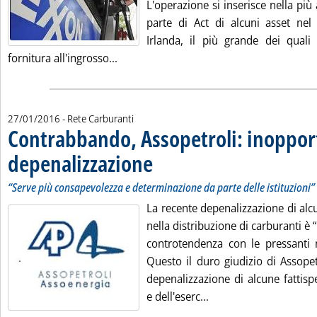
L'operazione si inserisce nella pi
parte di Act di alcuni asset nel 
Irlanda, il più grande dei quali 
Leggi tutta la notizia: 'Carburanti, Esso
fornitura all'ingrosso...
27/01/2016
- Rete Carburanti
Contrabbando, Assopetroli: inoppor
depenalizzazione
. Sottotitolo: “Serve più consapevolezza e determi
. Pubblicata mercoledì 27 gennaio 2016 alle 12.
“Serve più consapevolezza e determinazione da parte delle istituzioni”
La recente depenalizzazione di alcu
nella distribuzione di carburanti è 
controtendenza con le pressanti n
Questo il duro giudizio di Assopet
depenalizzazione di alcune fattis
Leggi tutta la notizi
e dell'eserc...