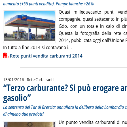
aumento (+55 punti vendita). Pompe bianche +26%
Quasi milleduecento punti ven
compagnie, quasi settecento in pi
Gdo, con un totale in calo di cir
Questa la fotografia della rete ca
2014, pubblicata oggi dall'Unione P
Leggi tutta la notizia: 'Ret
In tutto a fine 2014 si contavano i...
Lista allegati PDF alla notizia
Rete punti vendita carburanti 2014
13/01/2016
- Rete Carburanti
“Terzo carburante? Si può erogare a
gasolio”
. Sottotitolo: La sentenza del Tar di Brescia: annullata la delibera de
. Pubblicata mercoledì 13 gennaio 2016 alle 13.17.
La sentenza del Tar di Brescia: annullata la delibera della Lombardia 
di almeno due prodotti
Un punto vendita carburanti di nu