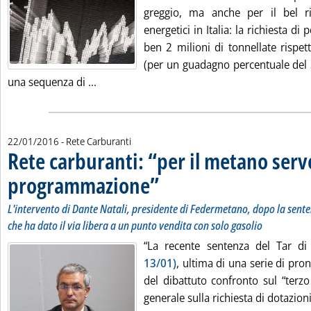
greggio, ma anche per il bel 
energetici in Italia: la richiesta di
ben 2 milioni di tonnellate rispet
(per un guadagno percentuale del
Leggi tutta la notizia: 'Il rimbalzo dei cons
una sequenza di ...
22/01/2016
- Rete Carburanti
Rete carburanti: “per il metano serv
programmazione”
. Sottotitolo: L'intervento di Dante Natali, pr
. Pubblicata venerdì 22 gennaio 2016 alle 9.1
L'intervento di Dante Natali, presidente di Federmetano, dopo la sente
che ha dato il via libera a un punto vendita con solo gasolio
“La recente sentenza del Tar d
13/01)
, ultima di una serie di pr
del dibattuto confronto sul “terzo
generale sulla richiesta di dotazion