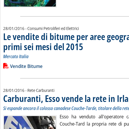
28/01/2016
- Consumi Petroliferi ed Elettrici
Le vendite di bitume per aree geogra
primi sei mesi del 2015
. Sottotitolo: Mercato Italia
. Pubblicata giovedì 28 gennaio 2
Mercato Italia
Leggi tutta la notizia: 'Le vendite di bitume per aree geograf
Lista allegati PDF alla notizia
Vendite Bitume
28/01/2016
- Rete Carburanti
Carburanti, Esso vende la rete in Irl
Si espande ancora il colosso canadese Couche-Tarde, titolare della ret
Esso ha venduto all'operatore c
Couche-Tard la propria rete di pun