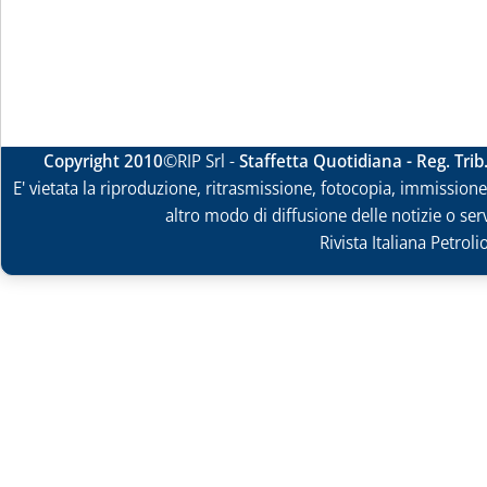
Copyright 2010
©RIP Srl -
Staffetta Quotidiana - Reg. Tri
E' vietata la riproduzione, ritrasmissione, fotocopia, immissione 
altro modo di diffusione delle notizie o ser
Rivista Italiana Petrol