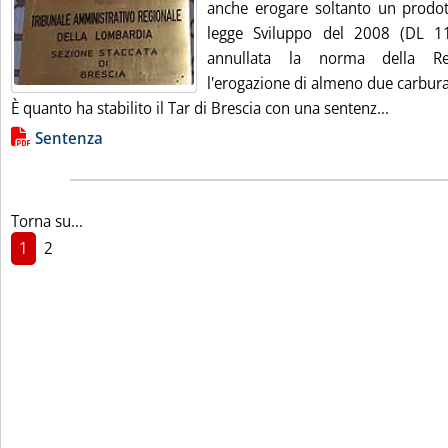
anche erogare soltanto un prodott
legge Sviluppo del 2008 (DL 1
annullata la norma della R
l'erogazione di almeno due carbura
Leggi tu
È quanto ha stabilito il Tar di Brescia con una sentenz...
Lista allegati PDF alla notizia
Sentenza
Torna su...
1
2