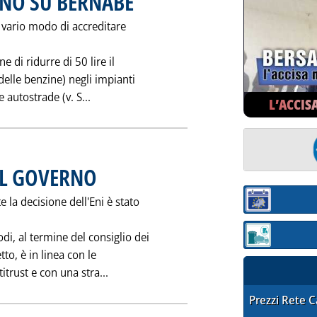
NO SU BERNABE'
n vario modo di accreditare
e di ridurre di 50 lire il
 delle benzine) negli impianti
Leggi tutta la notizia: 'I RETROSCENA DE
e autostrade (v. S...
L’ACCIS
EL GOVERNO
. Pubblicata sabato 29 marzo 1997 alle 0.0.
la decisione dell'Eni è stato
Sezione:
di, al termine del consiglio dei
Sezione: quotaz
tto, è in linea con le
Leggi tutta la notizia: 'LA SODDISFAZI
itrust e con una stra...
STAFFETTA PRE
Prezzi Rete 