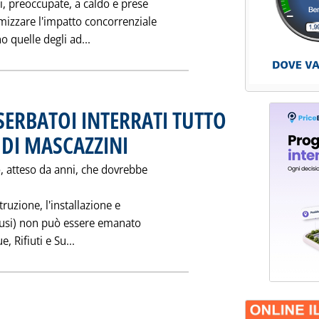
i, preoccupate, a caldo e prese
mizzare l'impatto concorrenziale
Leggi tutta la notizia: 'LE PREOCCUPAZION
no quelle degli ad...
SERBATOI INTERRATI TUTTO
DI MASCAZZINI
. Pubblicata venerdì 28 marzo 1997 alle 0.0.
, atteso da anni, che dovrebbe
truzione, l'installazione e
eclusi) non può essere emanato
Leggi tutta la notizia: 'NUOVI REQUISITI PE
, Rifiuti e Su...
bblicata giovedì 27 marzo 1997 alle 0.0.