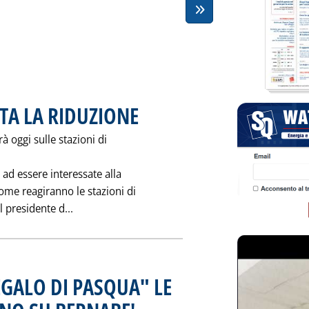
TA LA RIDUZIONE
. Pubblicata sabato 29 marzo 1997 alle 0.0.
à oggi sulle stazioni di
e ad essere interessate alla
ome reagiranno le stazioni di
Leggi tutta la notizia: 'COME VERRA' APPLICAT
l presidente d...
EGALO DI PASQUA" LE
. Pubblicata sabato 29 marzo 1997 alle 0.0.