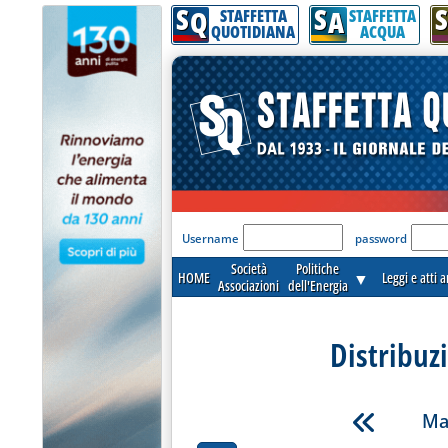
S
S
S
Q
A
STAFFETTA
STAFFETTA
QUOTIDIANA
ACQUA
'Modulo Login per acceder
Username
password
Società
Politiche
HOME
▼
Leggi e atti 
Associazioni
dell'Energia
Distribuz
Ma