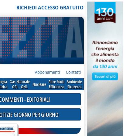
RICHIEDI ACCESSO GRATUITO
Abbonamenti
Contatti
ergia
Gas Naturale
Altre Fonti
Ambiente
Nucleare
ttrica
GPL - GNL
Efficienza
Sicurezza
COMMENTI - EDITORIALI
NOTIZIE GIORNO PER GIORNO