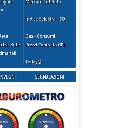
pagnie
Mercato Tutelato
.A.
Indice Selectra - SQ
Rete
Gas - Consumi
xtra-Rete
Prezzi Contratto GPL
timanali
Today@
STA DEI GESTORI TRE GIORNI DI SCIOPERO IN APRILE'
CONVEGNI
SEGNALAZIONI