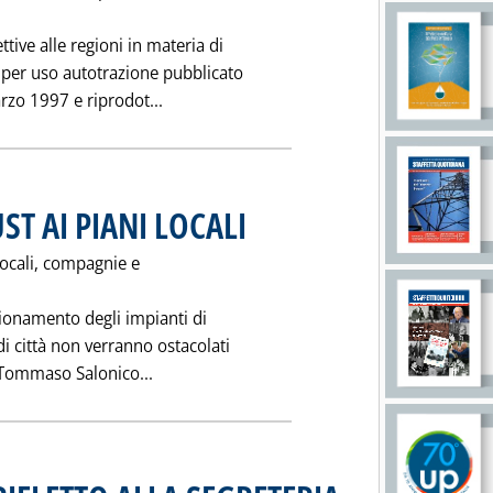
tive alle regioni in materia di
 per uso autotrazione pubblicato
Leggi tutta la notizia: 'IL DPR CON LE 
arzo 1997 e riprodot...
UST AI PIANI LOCALI
. Pubblicata mercoledì 26 marzo 1997 alle 0.0.
locali, compagnie e
izionamento degli impianti di
di città non verranno ostacolati
Leggi tutta la notizia: 'RETE: SI' DELL'ANT
t. Tommaso Salonico...
. Pubblicata mercoledì 26 ma