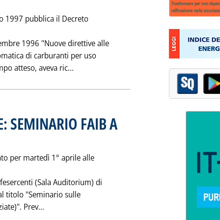
zo 1997 pubblica il Decreto
embre 1996 "Nuove direttive alle
omatica di carburanti per uso
Leggi tutta la notizia: 'DPR RETE SULLA G.
po atteso, aveva ric...
: SEMINARIO FAIB A
lle 0.0.
to per martedì 1° aprile alle
fesercenti (Sala Auditorium) di
l titolo "Seminario sulle
Leggi tutta la notizia: 'NEGOZIAZIONI DIRETTE: 
iate)". Prev...