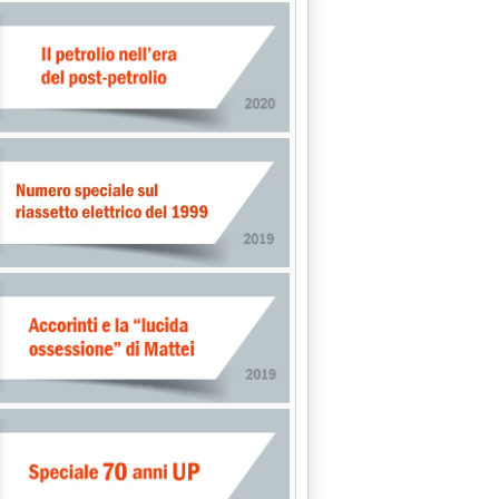
DIRETTIVE ALLE REGIONI SULLA DISTRIBUZIONE CARBURANTI'
ITRUST AI PIANI LOCALI'
rzo 1997 alle 0.0.