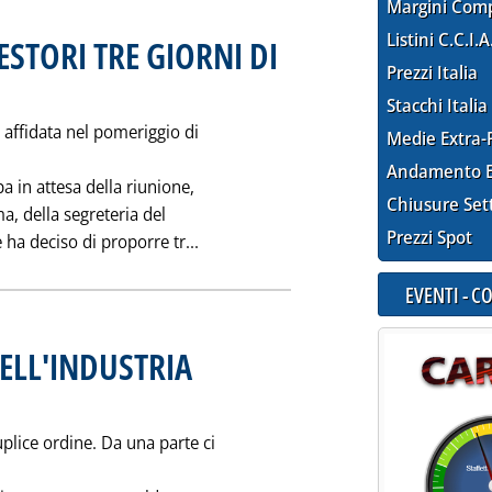
Margini Com
Listini C.C.I.A
ESTORI TRE GIORNI DI
Prezzi Italia
blicata sabato 29 marzo 1997 alle 0.0.
Stacchi Italia
i affidata nel pomeriggio di
Medie Extra-
Andamento E
 in attesa della riunione,
Chiusure Set
a, della segreteria del
Prezzi Spot
Leggi tutta la notizia: 'DURA PROTE
a deciso di proporre tr...
EVENTI - 
ELL'INDUSTRIA
marzo 1997 alle 0.0.
plice ordine. Da una parte ci