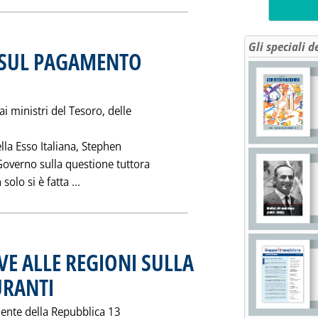
Gli speciali d
 SUL PAGAMENTO
1997 alle 0.0.
i ministri del Tesoro, delle
ella Esso Italiana, Stephen
Governo sulla questione tuttora
Leggi tutta la notizia: 'LA ESSO AL GOVERNO
lo si è fatta ...
IVE ALLE REGIONI SULLA
URANTI
. Pubblicata giovedì 27 marzo 1997 alle 0.0.
idente della Repubblica 13