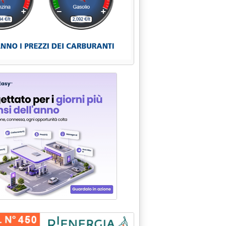
I DELL'INDUSTRIA PETROLIFERA'
R SERBATOI INTERRATI TUTTO FERMO CON LA SCUSA DI MASCAZZI