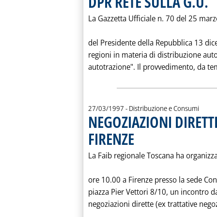
DPR RETE SULLA G.U.
La Gazzetta Ufficiale n. 70 del 25 mar
del Presidente della Repubblica 13 dic
regioni in materia di distribuzione aut
autotrazione". Il provvedimento, da tem
27/03/1997
- Distribuzione e Consumi
NEGOZIAZIONI DIRETTE
FIRENZE
. Pubblicata giovedì 27 marzo 1997 a
La Faib regionale Toscana ha organizza
ore 10.00 a Firenze presso la sede Con
piazza Pier Vettori 8/10, un incontro da
negoziazioni dirette (ex trattative negoz