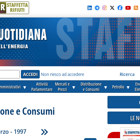
R
STAFFETTA
RIFIUTI
e'
Non riesco ad accedere
Ricerca
Attività
Mercati e
Distribuzione
En
amministrativi
▼
▼
▼
Petrolio
▼
Parlamentare
Prezzi
e Consumi
Ele
ione e Consumi
LE 
rzo - 1997