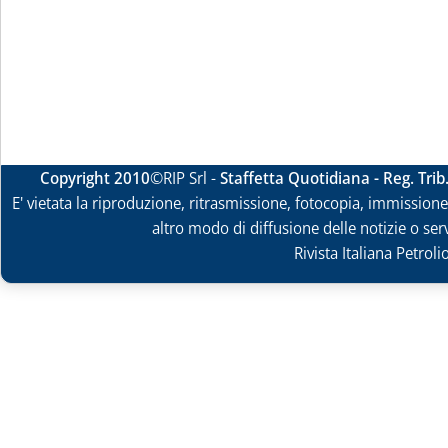
Copyright 2010
©RIP Srl -
Staffetta Quotidiana - Reg. Tri
E' vietata la riproduzione, ritrasmissione, fotocopia, immissione 
altro modo di diffusione delle notizie o ser
Rivista Italiana Petrol