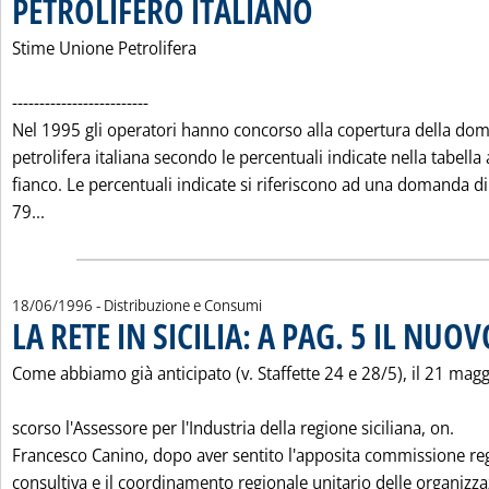
PETROLIFERO ITALIANO
. Pubblicata mercoledì 19 giugno 
Stime Unione Petrolifera
-------------------------
Nel 1995 gli operatori hanno concorso alla copertura della do
petrolifera italiana secondo le percentuali indicate nella tabella 
fianco. Le percentuali indicate si riferiscono ad una domanda di
Leggi tutta la notizia: 'L'EVOLUZIONE DELLE QUOTE S
79...
18/06/1996
- Distribuzione e Consumi
LA RETE IN SICILIA: A PAG. 5 IL NUO
Come abbiamo già anticipato (v. Staffette 24 e 28/5), il 21 mag
scorso l'Assessore per l'Industria della regione siciliana, on.
Francesco Canino, dopo aver sentito l'apposita commissione re
consultiva e il coordinamento regionale unitario delle organizzaz