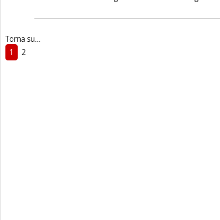
Torna su...
1
2