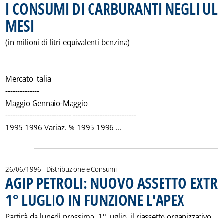
I CONSUMI DI CARBURANTI NEGLI UL
MESI
. Pubblicata venerdì 28 giugno 1996 alle 0.0.
(in milioni di litri equivalenti benzina)
Mercato Italia
--------------
Maggio Gennaio-Maggio
--------------------------- --------------------------
Leggi tutta la notizia: 'I
1995 1996 Variaz. % 1995 1996 ...
26/06/1996
- Distribuzione e Consumi
AGIP PETROLI: NUOVO ASSETTO EXTR
1° LUGLIO IN FUNZIONE L'APEX
. Pubblicata m
Partirà da lunedì prossimo, 1° luglio, il riassetto organizzativo