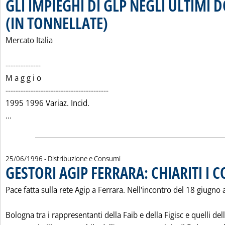
GLI IMPIEGHI DI GLP NEGLI ULTIMI D
(IN TONNELLATE)
. Pubblicata mercoledì 26 giugno 1996 alle 0.0.
Mercato Italia
--------------
M a g g i o
-----------------------------------------
1995 1996 Variaz. Incid.
Leggi tutta la notizia: 'GLI IMPIEGHI DI GLP NEGLI ULTIMI
...
25/06/1996
- Distribuzione e Consumi
GESTORI AGIP FERRARA: CHIARITI I 
Pace fatta sulla rete Agip a Ferrara. Nell'incontro del 18 giugno 
Bologna tra i rappresentanti della Faib e della Figisc e quelli del