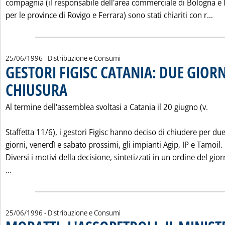
compagnia (il responsabile dell'area commerciale di Bologna e 
Leg
per le province di Rovigo e Ferrara) sono stati chiariti con r...
25/06/1996
- Distribuzione e Consumi
GESTORI FIGISC CATANIA: DUE GIORN
CHIUSURA
. Pubblicata martedì 25 giugno 1996 alle 0.0.
Al termine dell'assemblea svoltasi a Catania il 20 giugno (v.
Staffetta 11/6), i gestori Figisc hanno deciso di chiudere per du
giorni, venerdì e sabato prossimi, gli impianti Agip, IP e Tamoil.
Diversi i motivi della decisione, sintetizzati in un ordine del gior
Leggi tutta la notizia: 'GESTORI FIGISC CATANIA: DUE GIO
...
25/06/1996
- Distribuzione e Consumi