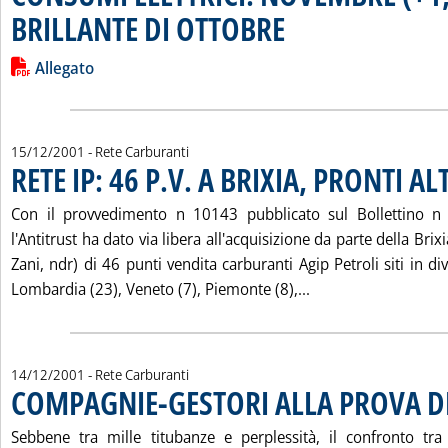
BRILLANTE DI OTTOBRE
. Pubblicata martedì 18 dicembre 
Leggi tutta la notizia: 'CONSUMI ELETTRICI: NOVEMBRE (+
Lista allegati PDF alla notizia
Allegato
15/12/2001
- Rete Carburanti
RETE IP: 46 P.V. A BRIXIA, PRONTI AL
Con il provvedimento n 10143 pubblicato sul Bollettino n
l'Antitrust ha dato via libera all'acquisizione da parte della Brix
Zani, ndr) di 46 punti vendita carburanti Agip Petroli siti in di
Leggi tutta la notiz
Lombardia (23), Veneto (7), Piemonte (8),...
14/12/2001
- Rete Carburanti
COMPAGNIE-GESTORI ALLA PROVA DE
Sebbene tra mille titubanze e perplessità, il confronto tr