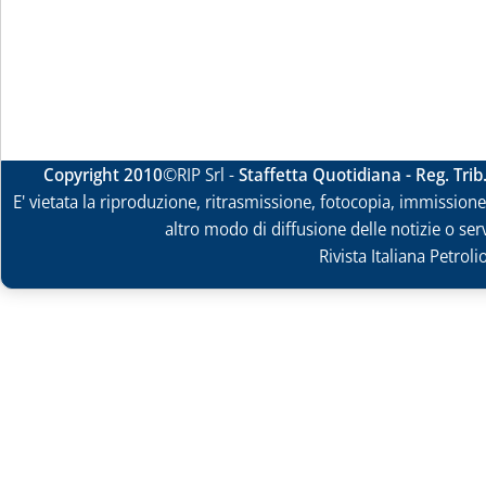
Copyright 2010
©RIP Srl -
Staffetta Quotidiana - Reg. Tri
E' vietata la riproduzione, ritrasmissione, fotocopia, immissione 
altro modo di diffusione delle notizie o ser
Rivista Italiana Petrol