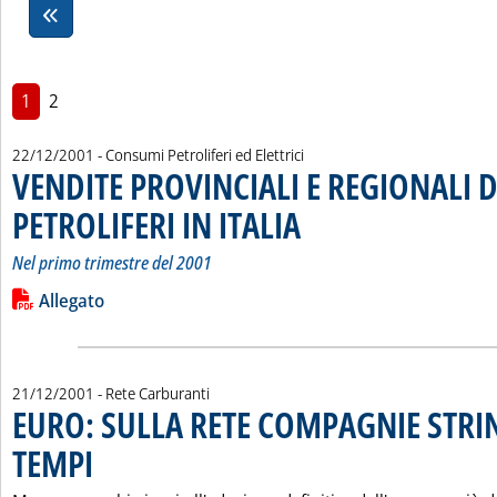
1
2
22/12/2001
- Consumi Petroliferi ed Elettrici
VENDITE PROVINCIALI E REGIONALI 
PETROLIFERI IN ITALIA
. Sottotitolo: Nel primo trimestre del
. Pubblicata sabato 22 dicembre 2001
Nel primo trimestre del 2001
Leggi tutta la notizia: 'VENDITE PROVINCIALI E REGIONALI D
Lista allegati PDF alla notizia
Allegato
21/12/2001
- Rete Carburanti
EURO: SULLA RETE COMPAGNIE STRI
TEMPI
. Pubblicata venerdì 21 dicembre 2001 alle 16.17.