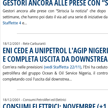
GESTORI ANCORA ALLE PRESE CON “S
Gestori ancora alle prese con “Striscia la notizia” che dopo i
settimane, che hanno poi dato il via ad una serie di iniziative da
Leggi tutta la notizia: 'GESTORI ANCORA ALLE
Staffette 4
e...
18/12/2001
- Rete Carburanti
ENI CEDE A UNIPETROL L'AGIP NIGER
E COMPLETA USCITA DA DOWNSTRE
Com'era nelle previsioni
(vedi Staffetta 22/11)
, l'Eni ha ceduto
petrolifera del gruppo Ocean & Oil Service Nigeria, il control
Leggi tutta la noti
completando così l'uscita dal downstrea...
18/12/2001
- Consumi Petroliferi ed Elettrici
CONSUMI ELETTRICI: NOVEMBRE (+