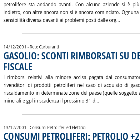
petrolifere sta andando avanti. Con alcune aziende si è più
indietro, con altre ancora non si è ancora cominciato. Ognun
Leggi tu
sensibilità diversa davanti ai problemi posti dalle org...
14/12/2001
- Rete Carburanti
GASOLIO: SCONTI RIMBORSATI SU DE
FISCALE
. Pubblicata venerdì 14 dicembre 2001 alle 15.44.
I rimborsi relativi alla minore accisa pagata dai consumatori
rivenditori di prodotti petroliferi nel caso di acquisto di gas
riscaldamento in determinate zone del paese (quelle soggette a
Leggi tutta la no
minerali e gpl in scadenza il prossimo 31 d...
13/12/2001
- Consumi Petroliferi ed Elettrici
CONSUMI PETROLIFERI: PETROLIO +2