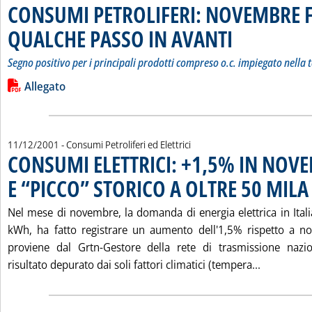
CONSUMI PETROLIFERI: NOVEMBRE 
QUALCHE PASSO IN AVANTI
. Sottotitolo: Segno posi
. Pubblicata giovedì 13
Segno positivo per i principali prodotti compreso o.c. impiegato nella 
Leggi tutta la notizia: 'CONSUMI PETROLIFERI: NOVEMBRE
Lista allegati PDF alla notizia
Allegato
11/12/2001
- Consumi Petroliferi ed Elettrici
CONSUMI ELETTRICI: +1,5% IN NOV
E “PICCO” STORICO A OLTRE 50 MIL
Nel mese di novembre, la domanda di energia elettrica in Itali
kWh, ha fatto registrare un aumento dell'1,5% rispetto a n
proviene dal Grtn-Gestore della rete di trasmissione nazio
Leggi tut
risultato depurato dai soli fattori climatici (tempera...