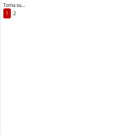
Torna su...
1
2