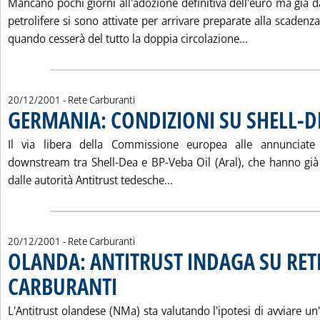
Mancano pochi giorni all'adozione definitiva dell'euro ma già
petrolifere si sono attivate per arrivare preparate alla scaden
Leggi tutta l
quando cesserà del tutto la doppia circolazione...
20/12/2001
- Rete Carburanti
GERMANIA: CONDIZIONI SU SHELL-D
Il via libera della Commissione europea alle annunciate f
downstream tra Shell-Dea e BP-Veba Oil (Aral), che hanno gi
Leggi tutta la notizia: 'GE
dalle autorità Antitrust tedesche...
20/12/2001
- Rete Carburanti
OLANDA: ANTITRUST INDAGA SU RET
CARBURANTI
. Pubblicata giovedì 20 dicembre 2001 alle 15.19.
L'Antitrust olandese (NMa) sta valutando l'ipotesi di avviare un