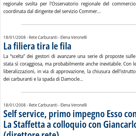
regionale svolta per l'Osservatorio regionale del commercio
Leggi tutta la n
coordinata dal dirigente del servizio Commer...
di:
18/01/2008
- Rete Carburanti -
Elena Veronelli
La filiera tira le fila
. Pubblicata venerdì 18 gennaio 2008 alle 14
La “scelta” dei gestori di avanzare una serie di proposte sulle 
stata sì coraggiosa, ma probabilmente anche inevitabile. Con 
liberalizzazioni, in via di approvazione, la chiusura dell'istrutto
Leggi tutta la notizia: 'La 
dei carburanti e la spada di Damocle...
di:
18/01/2008
- Rete Carburanti -
Elena Veronelli
Self service, primo impegno Esso con
La Staffetta a colloquio con Giancarlo
(direttore rete)
. Pubblicata venerdì 18 gennaio 2008 alle 8.51.