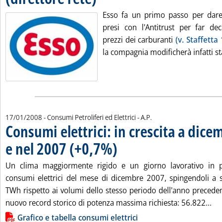
Esso fa un primo passo per dare
presi con l'Antitrust per far deca
prezzi dei carburanti
(v. Staffetta
la compagnia modificherà infatti sta
di:
17/01/2008
- Consumi Petroliferi ed Elettrici -
A.P.
Consumi elettrici: in crescita a dic
e nel 2007 (+0,7%)
. Pubblicata giovedì 17 gennaio 2008 alle 16
Un clima maggiormente rigido e un giorno lavorativo in 
consumi elettrici del mese di dicembre 2007, spingendoli a s
TWh rispetto ai volumi dello stesso periodo dell'anno precede
Leg
nuovo record storico di potenza massima richiesta: 56.822...
Lista allegati PDF alla notizia
Grafico e tabella consumi elettrici