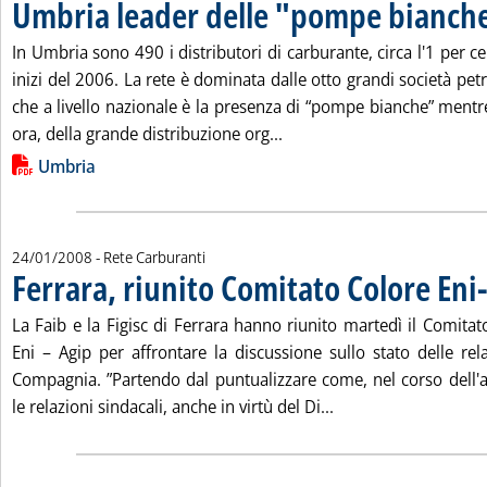
Umbria leader delle "pompe bianch
In Umbria sono 490 i distributori di carburante, circa l'1 per ce
inizi del 2006. La rete è dominata dalle otto grandi società petr
che a livello nazionale è la presenza di “pompe bianche” mentr
Leggi tutta la notizia: 'U
ora, della grande distribuzione org...
Lista allegati PDF alla notizia
Umbria
24/01/2008
- Rete Carburanti
Ferrara, riunito Comitato Colore Eni
La Faib e la Figisc di Ferrara hanno riunito martedì il Comitat
Eni – Agip per affrontare la discussione sullo stato delle rel
Compagnia. ”Partendo dal puntualizzare come, nel corso dell
Leggi tutta la notiz
le relazioni sindacali, anche in virtù del Di...