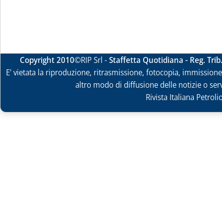
Copyright 2010
©RIP Srl -
Staffetta Quotidiana - Reg. Tri
E' vietata la riproduzione, ritrasmissione, fotocopia, immissione 
altro modo di diffusione delle notizie o ser
Rivista Italiana Petrol