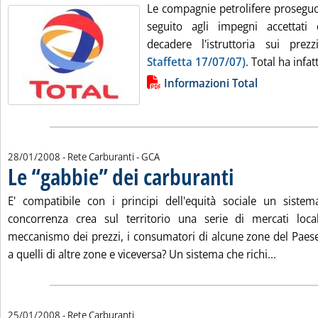
Le compagnie petrolifere prosegu
seguito agli impegni accettati d
decadere l'istruttoria sui pre
Staffetta 17/07/07)
. Total ha infat
Lista allegati PDF alla notizia
Informazioni Total
di:
28/01/2008
- Rete Carburanti -
GCA
Le “gabbie” dei carburanti
. Pubblicata lunedì 28 g
E' compatibile con i principi dell'equità sociale un sist
concorrenza crea sul territorio una serie di mercati local
meccanismo dei prezzi, i consumatori di alcune zone del Paese 
Leggi tu
a quelli di altre zone e viceversa? Un sistema che richi...
25/01/2008
- Rete Carburanti