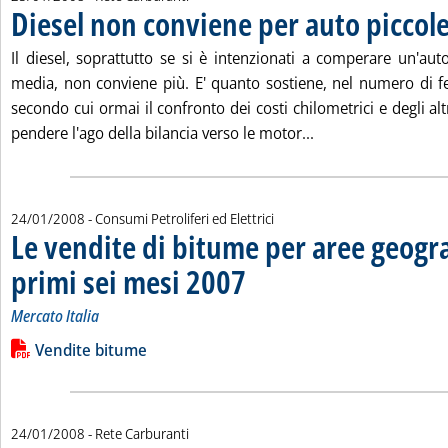
Diesel non conviene per auto piccol
Il diesel, soprattutto se si è intenzionati a comperare un'aut
media, non conviene più. E' quanto sostiene, nel numero di f
secondo cui ormai il confronto dei costi chilometrici e degli alt
Leggi tutta la noti
pendere l'ago della bilancia verso le motor...
24/01/2008
- Consumi Petroliferi ed Elettrici
Le vendite di bitume per aree geogra
primi sei mesi 2007
. Sottotitolo: Mercato Italia
. Pubblicata giovedì 24 gennaio 2008 alle 
Mercato Italia
Leggi tutta la notizia: 'Le vendite di bitume per aree geograf
Lista allegati PDF alla notizia
Vendite bitume
24/01/2008
- Rete Carburanti