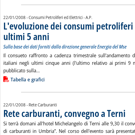
di:
22/01/2008
- Consumi Petroliferi ed Elettrici -
A.P.
L'evoluzione dei consumi petroliferi 
ultimi 5 anni
. Sottotitolo: Sulla base dei dati forniti dalla direzione gen
. Pubblicata martedì 22 gennaio 2008 alle 15.54.
Sulla base dei dati forniti dalla direzione generale Energia del Mse
Il consueto raffronto a cadenza trimestrale sull'andamento d
italiani negli ultimi cinque anni (l'ultimo relativo ai primi 
Leggi tutta la notizia: 'L'evoluzione dei consu
pubblicato sulla...
Lista allegati PDF alla notizia
Tabella e grafici
22/01/2008
- Rete Carburanti
Rete carburanti, convegno a Terni
. Pubb
Si terrà domani all'hotel Michelangelo di Terni alle 9,30 il con
di carburanti in Umbria”. Nel corso dell'evento sarà presentat