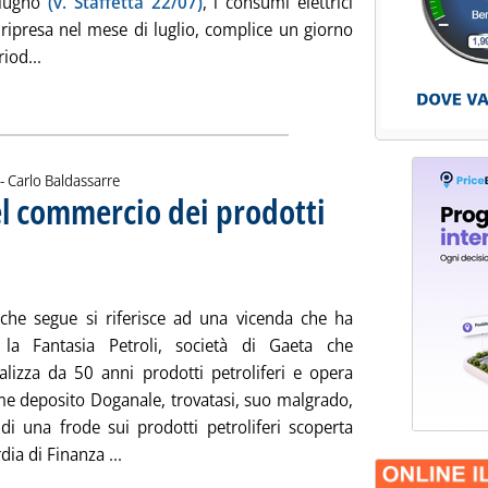
giugno
(v. Staffetta 22/07)
, i consumi elettrici
ripresa nel mese di luglio, complice un giorno
Leggi tutta la notizia: 'Consumi elettrici: in luglio segnali 
iod...
ia
di:
 -
Carlo Baldassarre
el commercio dei prodotti
otitolo: La vicenda della Fantasia Petroli
blicata giovedì 07 agosto 2008 alle 15.5.
o che segue si riferisce ad una vicenda che ha
 la Fantasia Petroli, società di Gaeta che
lizza da 50 anni prodotti petroliferi e opera
e deposito Doganale, trovatasi, suo malgrado,
 di una frode sui prodotti petroliferi scoperta
Leggi tutta la notizia: 'Un “caso di studio” nel 
dia di Finanza ...