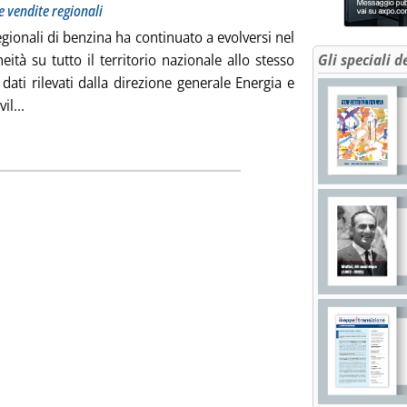
le vendite regionali
gionali di benzina ha continuato a evolversi nel
tà su tutto il territorio nazionale allo stesso
Gli speciali d
ati rilevati dalla direzione generale Energia e
Leggi tutta la notizia: 'Benzina, la discesa prosegue ovunq
il...
ia