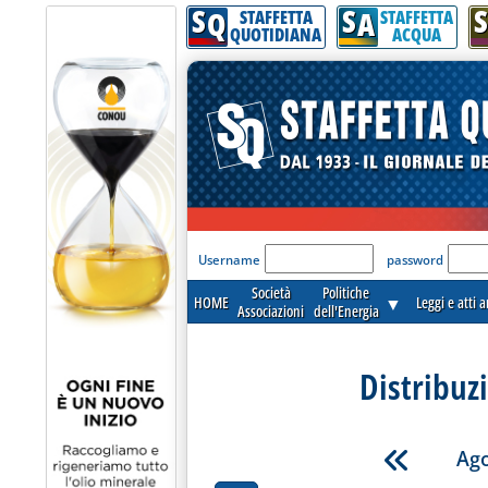
S
S
S
Q
A
STAFFETTA
STAFFETTA
QUOTIDIANA
ACQUA
'Modulo Login per acceder
Username
password
Società
Politiche
HOME
▼
Leggi e atti 
Associazioni
dell'Energia
Distribuz
Ago