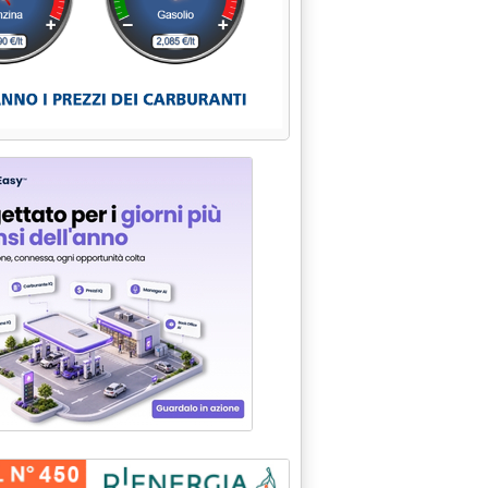
di ripresa (+0,3%)'
commercio dei prodotti petroliferi agevolati'