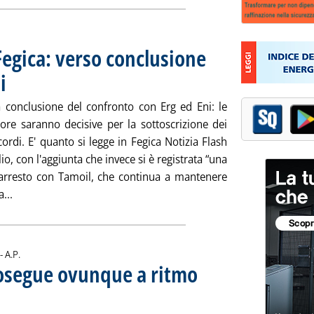
Fegica: verso conclusione
i
. Pubblicata lunedì 04 agosto 2008 alle 15.5.
 conclusione del confronto con Erg ed Eni: le
ore saranno decisive per la sottoscrizione dei
ccordi. E' quanto si legge in Fegica Notizia Flash
lio, con l'aggiunta che invece si è registrata “una
'arresto con Tamoil, che continua a mantenere
Leggi tutta la notizia: 'Rinnovi contrattuali, Fegica: verso c
...
di:
 -
A.P.
rosegue ovunque a ritmo
i dati ministeriali sulle vendite regionali
8 alle 12.49.