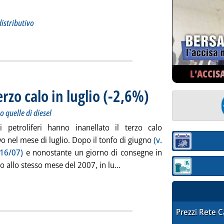
li sui trasferimenti al sistema distributivo
 agosto 2008 alle 13.10.
distributivo
liferi in Italia nel luglio 2008 ('000 tonn.)'
ia
L’ACCIS
rzo calo in luglio (-2,6%)
ro quelle di diesel
o quelle di diesel
 petroliferi hanno inanellato il terzo calo
o nel mese di luglio. Dopo il tonfo di giugno
(v.
Sezione:
 16/07)
e nonostante un giorno di consegne in
Leggi tutta la notizia: 'Consum
to allo stesso mese del 2007, in lu...
Sezione: quotaz
STAFFETTA PRE
Prezzi Rete 