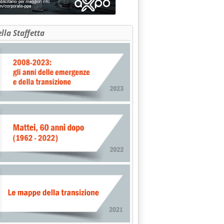
ella Staffetta
ue a ritmo costante'