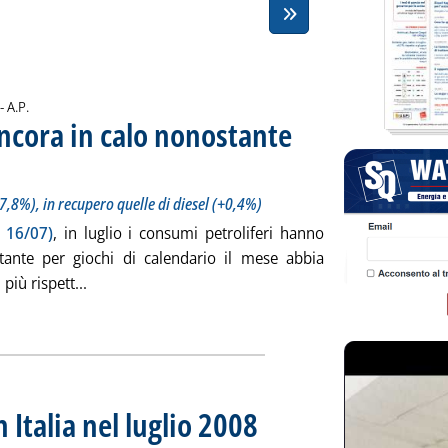
di:
 -
A.P.
ancora in calo nonostante
itolo: Sempre giù in luglio le vendite di benzina (-7,8%), in recupero quelle di diesel (+0,4%)
cata mercoledì 27 agosto 2008 alle 13.13.
-7,8%), in recupero quelle di diesel (+0,4%)
a 16/07)
, in luglio i consumi petroliferi hanno
ante per giochi di calendario il mese abbia
Leggi tutta la notizia: 'Consumi petroliferi, ancora
più rispett...
ia
n Italia nel luglio 2008