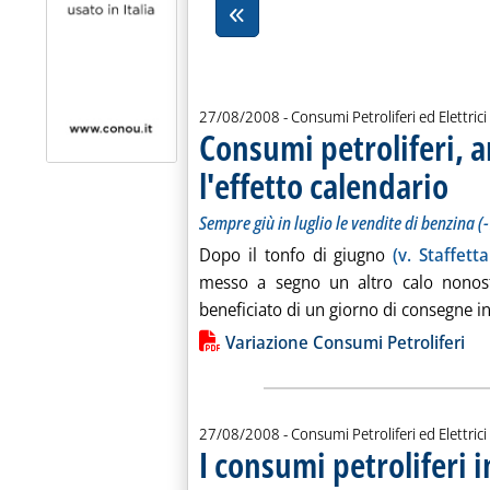
27/08/2008
- Consumi Petroliferi ed Elettrici
Consumi petroliferi, 
l'effetto calendario
. Sottot
. Pubbli
Sempre giù in luglio le vendite di benzina (
Dopo il tonfo di giugno
(v. Staffett
messo a segno un altro calo nonost
beneficiato di un giorno di consegne in 
Lista allegati PDF alla notiz
Variazione Consumi Petroliferi
27/08/2008
- Consumi Petroliferi ed Elettrici
I consumi petroliferi i