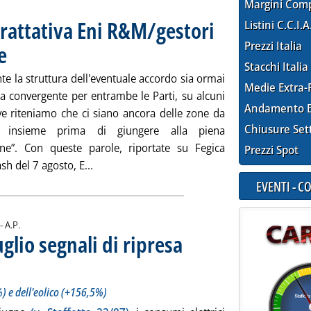
Margini Com
trattativa Eni R&M/gestori
Listini C.C.I.A
Prezzi Italia
e
. Pubblicata venerdì 08 agosto 2008 alle 13.11.
Stacchi Italia
e la struttura dell'eventuale accordo sia ormai
Medie Extra-
a convergente per entrambe le Parti, su alcuni
Andamento E
ve riteniamo che ci siano ancora delle zone da
Chiusure Set
e insieme prima di giungere alla piena
one”. Con queste parole, riportate su Fegica
Prezzi Spot
Leggi tutta la notizia: 'Rinnovi contrattual
ash del 7 agosto, E...
EVENTI - 
di:
 -
A.P.
uglio segnali di ripresa
'idroelettrico (+14,7%) e dell'eolico (+156,5%)
 alle 11.22.
) e dell'eolico (+156,5%)