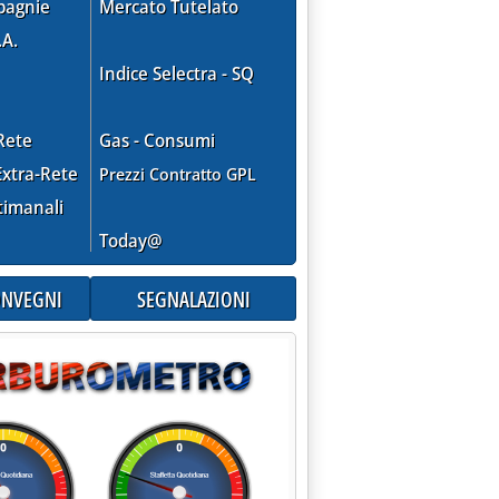
pagnie
Mercato Tutelato
.A.
Indice Selectra - SQ
Rete
Gas - Consumi
xtra-Rete
Prezzi Contratto GPL
timanali
Today@
i, trattativa Eni R&M/gestori rimandata a settembre '
CONVEGNI
SEGNALAZIONI