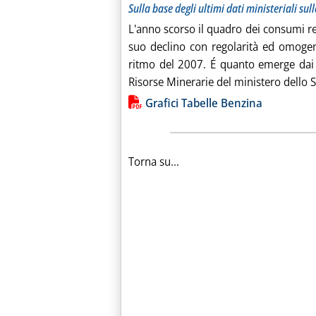
Sulla base degli ultimi dati ministeriali sul
L'anno scorso il quadro dei consumi re
suo declino con regolarità ed omogenei
ritmo del 2007. É quanto emerge dai d
Risorse Minerarie del ministero dello Sv
Lista allegati PDF alla notiz
Grafici Tabelle Benzina
Torna su...