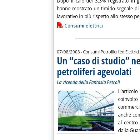
Dopo il calo del 3,3% registrato in 
hanno mostrato un timido segnale di 
lavorativo in più rispetto allo stesso per
Lista allegati PDF alla notiz
Consumi elettrici
07/08/2008
- Consumi Petroliferi ed Elettrici
Un “caso di studio” n
petroliferi agevolati
. Sott
. Pub
La vicenda della Fantasia Petroli
L'articol
coinvolto
commercia
anche com
al centro
dalla Guar