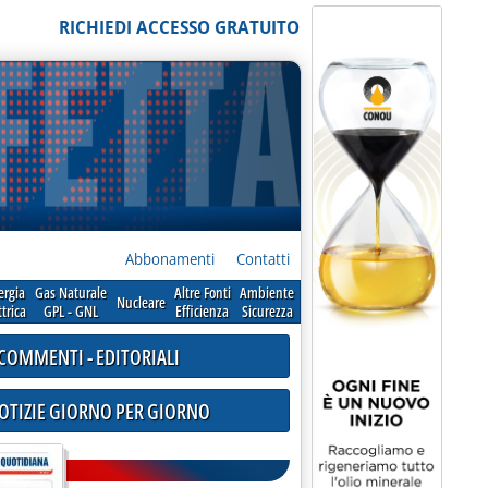
RICHIEDI ACCESSO GRATUITO
Abbonamenti
Contatti
ergia
Gas Naturale
Altre Fonti
Ambiente
Nucleare
ttrica
GPL - GNL
Efficienza
Sicurezza
COMMENTI - EDITORIALI
NOTIZIE GIORNO PER GIORNO