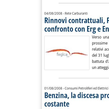
04/08/2008
- Rete Carburanti
Rinnovi contrattuali, 
confronto con Erg e En
Verso una
prossime 
relativi a
del 31 lug
battuta d
un atteggia
01/08/2008
- Consumi Petroliferi ed Elettrici
Benzina, la discesa p
costante
. Sottotitolo: Sulla base degli ultim
. Pubblicata venerdì 01 agosto 200