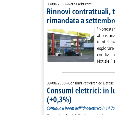
08/08/2008
- Rete Carburanti
Rinnovi contrattuali, 
rimandata a settembr
"Nonostant
abbastanz
temi chia
esplorar
condivisi
Notizie Fl
08/08/2008
- Consumi Petroliferi ed Elettrici
Consumi elettrici: in l
(+0,3%)
. Sottotitolo: Continua il boom dell
. Pubblicata venerdì 08 agosto 2008
Continua il boom dell'idroelettrico (+14,7%