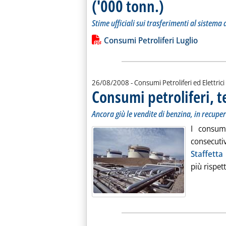
('000 tonn.)
. Sottotitolo: Stime ufficia
. Pubblicata mercoledì 27
Stime ufficiali sui trasferimenti al sistema 
Leggi tutta la notizia: 'I consumi petro
Lista allegati PDF alla notiz
Consumi Petroliferi Luglio
26/08/2008
- Consumi Petroliferi ed Elettrici
Consumi petroliferi, te
. Sottotitolo: Ancora giù le vendite di benzina, in recupe
. Pubblicata martedì 26 agosto 2008 alle 16.31.
Ancora giù le vendite di benzina, in recuper
I consumi
consecutiv
Staffetta
più rispet