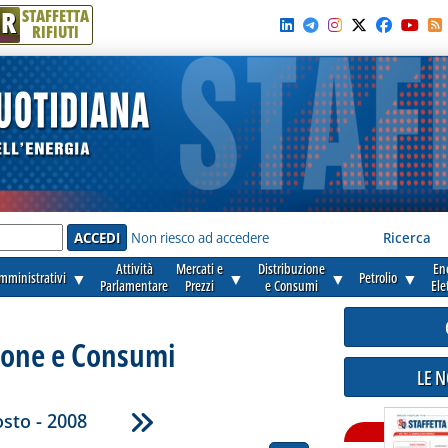
R
STAFFETTA
RIFIUTI
e'
Non riesco ad accedere
Ricerca
Attività
Mercati e
Distribuzione
En
amministrativi
▼
▼
▼
Petrolio
▼
Parlamentare
Prezzi
e Consumi
Ele
ione e Consumi
LE 
sto - 2008