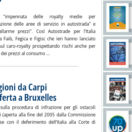
 alle 11.49.
 "impennata delle royalty medie per
cazione delle aree di servizio in autostrada" e
llarme prezzi". Così Autostrade per l'Italia
a Faib, Fegica e Figisc che ieri hanno lanciato
 sul caro-royalty prospettando rischi anche per
Leggi tutta la notizia: 'Autostrade repli
dei prezzi al consumo ...
gioni da Carpi
ferta a Bruxelles
. Pubblicata giovedì 20 marzo 2008 alle 14.57.
ulla procedura di infrazione per gli ostacoli
ti (aperta alla fine del 2005 dalla Commissione
e con il deferimento dell'Italia alla Corte di
e carburanti, le Regioni da Carpi . In vista un'ultima trasferta a