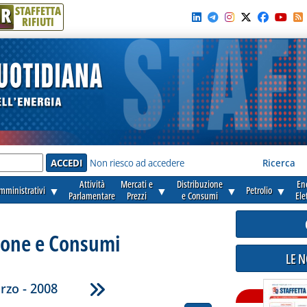
R
STAFFETTA
RIFIUTI
e'
Non riesco ad accedere
Ricerca
Attività
Mercati e
Distribuzione
En
amministrativi
▼
▼
▼
Petrolio
▼
Parlamentare
Prezzi
e Consumi
Ele
ione e Consumi
LE 
rzo - 2008