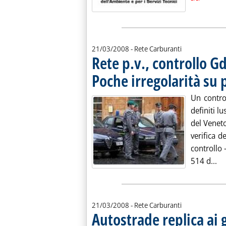
21/03/2008
- Rete Carburanti
Rete p.v., controllo G
Poche irregolarità su 
Un contro
definiti l
del Venet
verifica d
controllo 
Le
514 d...
21/03/2008
- Rete Carburanti
Autostrade replica ai 