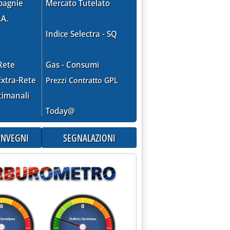
pagnie
Mercato Tutelato
.A.
Indice Selectra - SQ
Rete
Gas - Consumi
xtra-Rete
Prezzi Contratto GPL
timanali
era”'
Today@
CONVEGNI
SEGNALAZIONI