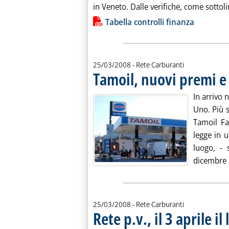
in Veneto. Dalle verifiche, come sottoli
Lista allegati PDF alla notiz
Tabella controlli finanza
25/03/2008
- Rete Carburanti
Tamoil, nuovi premi e
In arrivo 
Uno. Più s
Tamoil Fa
legge in 
luogo, - 
dicembre 2
25/03/2008
- Rete Carburanti
Rete p.v., il 3 aprile il