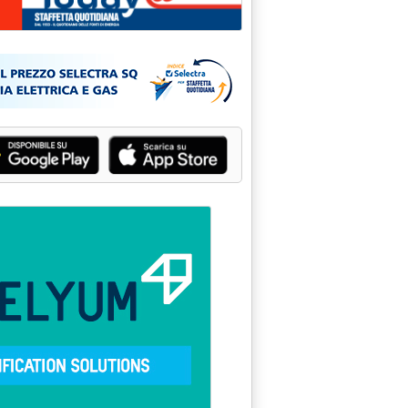
prile il libro bianco sulla concorrenza'
 'Gli aspetti ambientali della rete di distribuzione dei carburant