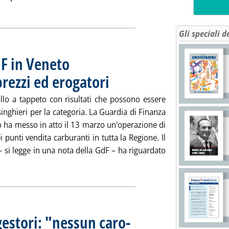
Gli speciali d
dF in Veneto
prezzi ed erogatori
. Pubblicata venerdì 21 marzo 2008 alle 14.20.
llo a tappeto con risultati che possono essere
usinghieri per la categoria. La Guardia di Finanza
o ha messo in atto il 13 marzo un'operazione di
ei punti vendita carburanti in tutta la Regione. Il
– si legge in una nota della GdF – ha riguardato
ggi tutta la notizia: 'Rete p.v., controllo GdF in Veneto . Poche 
gestori: "nessun caro-