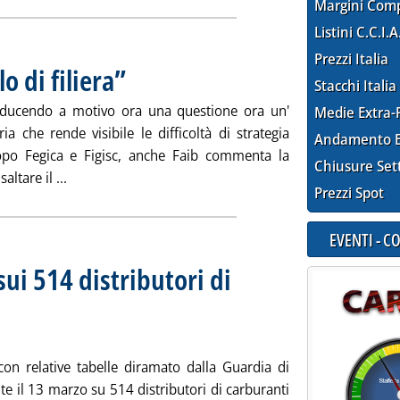
Margini Com
Listini C.C.I.A
Prezzi Italia
o di filiera”
. Pubblicata mercoledì 26 marzo 2008 alle 15.58.
Stacchi Italia
adducendo a motivo ora una questione ora un'
Medie Extra-
ria che rende visibile le difficoltà di strategia
Andamento E
opo Fegica e Figisc, anche Faib commenta la
Chiusure Set
Leggi tutta la notizia: 'Faib: “rilanciamo tavolo di fili
altare il ...
Prezzi Spot
EVENTI - 
 sui 514 distributori di
ottotitolo: Il comunicato della Guardia di Finanza
ubblicata martedì 25 marzo 2008 alle 15.21.
n relative tabelle diramato dalla Guardia di
te il 13 marzo su 514 distributori di carburanti