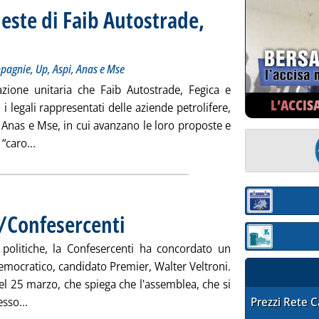
ieste di Faib Autostrade,
unicazione inviata dai gestori a compagnie, Up, Aspi, Anas e Mse
dì 26 marzo 2008 alle 16.28.
pagnie, Up, Aspi, Anas e Mse
zione unitaria che Faib Autostrade, Fegica e
L’ACCIS
i legali rappresentati delle aziende petrolifere,
, Anas e Mse, in cui avanzano le loro proposte e
Leggi tutta la notizia: '“Caro royalty”: le richieste di Fa
“caro...
Sezione:
i/Confesercenti
. Pubblicata mercoledì 26 marzo 2008 alle 16.4.
Sezione: quotaz
 politiche, la Confesercenti ha concordato un
Democratico, candidato Premier, Walter Veltroni.
del 25 marzo, che spiega che l'assemblea, che si
Leggi tutta la notizia: 'Il 31 incontro Veltroni/Confesercen
STAFFETTA PRE
sso...
Prezzi Rete 