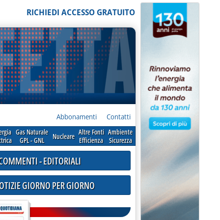
RICHIEDI ACCESSO GRATUITO
Abbonamenti
Contatti
ergia
Gas Naturale
Altre Fonti
Ambiente
Nucleare
ttrica
GPL - GNL
Efficienza
Sicurezza
COMMENTI - EDITORIALI
NOTIZIE GIORNO PER GIORNO