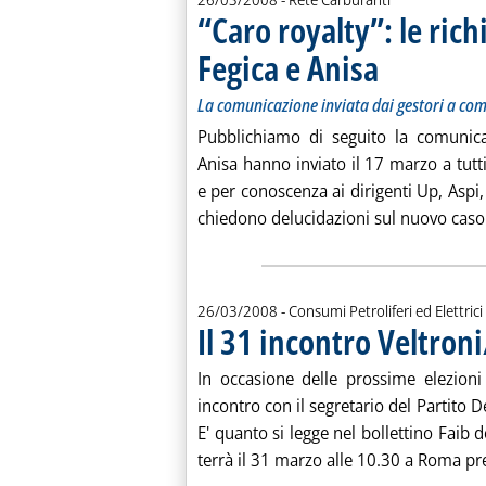
“Caro royalty”: le rich
Fegica e Anisa
. Sottotitolo: La com
. Pubblicata mercole
La comunicazione inviata dai gestori a com
Pubblichiamo di seguito la comunica
Anisa hanno inviato il 17 marzo a tutti 
e per conoscenza ai dirigenti Up, Aspi
chiedono delucidazioni sul nuovo caso 
26/03/2008
- Consumi Petroliferi ed Elettrici
Il 31 incontro Veltron
In occasione delle prossime elezioni
incontro con il segretario del Partito 
E' quanto si legge nel bollettino Faib 
terrà il 31 marzo alle 10.30 a Roma pre