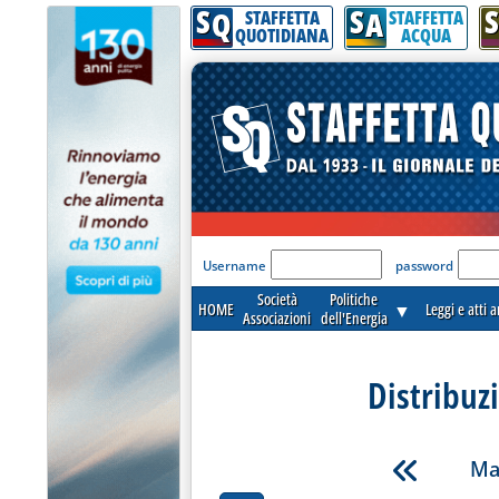
S
S
S
Q
A
STAFFETTA
STAFFETTA
QUOTIDIANA
ACQUA
'Modulo Login per acceder
Username
password
Società
Politiche
HOME
▼
Leggi e atti 
Associazioni
dell'Energia
Distribuz
Ma