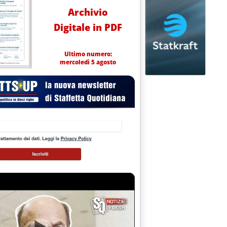
Archivio
Digitale in PDF
Ultimo numero:
mercoledì 5 agosto
” sui p.v. del Veneto . Stevanin: Adiconsum chi rappresenta?'