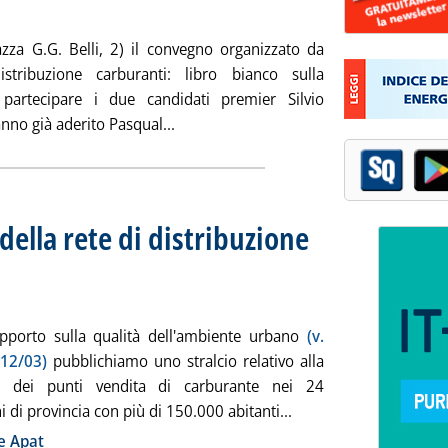
marzo 2008 alle 14.42.
azza G.G. Belli, 2) il convegno organizzato da
stribuzione carburanti: libro bianco sulla
 partecipare i due candidati premier Silvio
Leggi tutta la notizia: 'Rete p.v., il 3 a
nno già aderito Pasqual...
della rete di distribuzione
zione 2007 del Rapporto Apat
ì 21 marzo 2008 alle 14.39.
pporto sulla qualità dell'ambiente urbano
(v.
 12/03)
pubblichiamo uno stralcio relativo alla
ne dei punti vendita di carburante nei 24
Leggi tutta la notizia:
 di provincia con più di 150.000 abitanti...
ia
e Apat