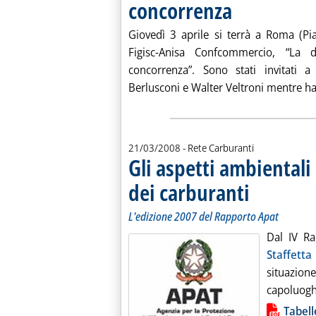
concorrenza
. Pubblicata martedì 25 
Giovedì 3 aprile si terrà a Roma (Pi
Figisc-Anisa Confcommercio, “La di
concorrenza”. Sono stati invitati a
Berlusconi e Walter Veltroni mentre ha
21/03/2008
- Rete Carburanti
Gli aspetti ambientali 
dei carburanti
. Sottotitolo: L'edi
. Pubblicata venerd
L'edizione 2007 del Rapporto Apat
Dal IV Ra
Staffetta
situazio
capoluoghi
Lista allegati PDF alla notiz
Tabell