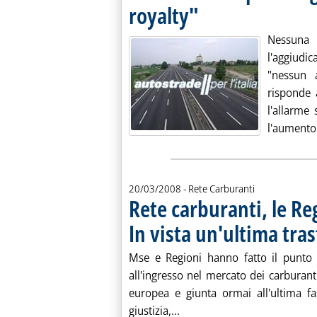
royalty"
. Pubblicata venerdì 21 marzo 2008
Nessuna
l'aggiudi
"nessun a
risponde 
l'allarme
l'aumento 
20/03/2008
- Rete Carburanti
Rete carburanti, le Re
In vista un'ultima tras
Mse e Regioni hanno fatto il punto s
all'ingresso nel mercato dei carburan
europea e giunta ormai all'ultima fas
Leggi tutta la notizia: 'Ret
giustizia,...