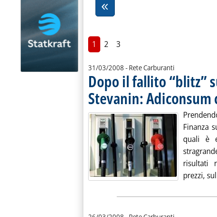
1
2
3
31/03/2008
- Rete Carburanti
Dopo il fallito “blitz” 
Stevanin: Adiconsum 
Prendendo 
Finanza s
quali è 
stragrand
risultati
prezzi, sul
26/03/2008
- Rete Carburanti