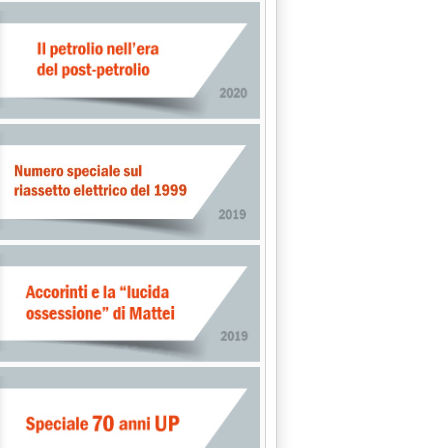
ca ai gestori: "nessun caro-royalty"'
 Bruxelles'