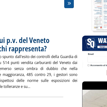
sui p.v. del Veneto
chi rappresenta?
. Pubblicata lunedì 31 marzo 2008 alle 15.39.
spunto dall'esito dei controlli della Guardia di
u 514 punti vendita carburanti del Veneto dai
emerso senza ombra di dubbio che nella
e maggioranza, 485 contro 29, i gestori sono
 rispettosi delle norme sulle esposizioni dei
Leggi tutta la notizia: 'Dopo il fallito “blitz
le tolleranze e su...