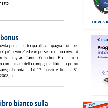
Leggi tutta la notizia: 'L'esito delle verifiche sui 514 dis
neato...
ia
 bonus
. Pubblicata martedì 25 marzo 2008 alle 14.43.
novità per chi partecipa alla campagna “Tutti per
i è più si vince” ed è in possesso di una mycard
mily o mycard Tamoil Collection. E' quanto si
un comunicato della compagnia libica. In primo
spiega la nota - dal 17 marzo e fino al 31
Leggi tutta la notizia: 'Tamoil, nuovi premi e bonus'
008, i t...
 libro bianco sulla