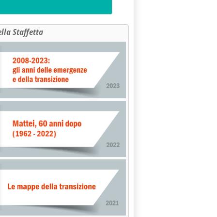
ella Staffetta
irregolarità su prezzi ed erogatori'