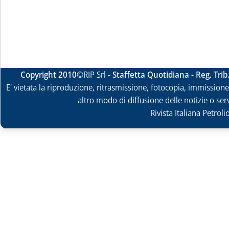
Copyright 2010
©RIP Srl -
Staffetta Quotidiana - Reg. Tri
E' vietata la riproduzione, ritrasmissione, fotocopia, immissione 
altro modo di diffusione delle notizie o ser
Rivista Italiana Petrol