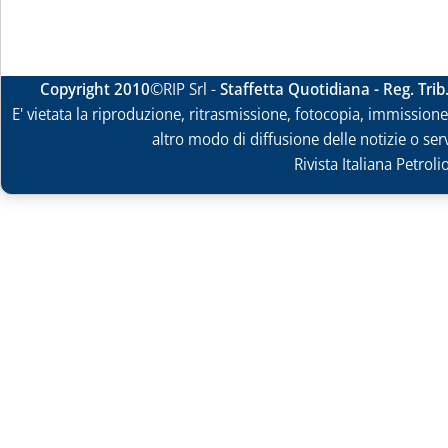
Copyright 2010
©RIP Srl -
Staffetta Quotidiana - Reg. Tri
E' vietata la riproduzione, ritrasmissione, fotocopia, immissione 
altro modo di diffusione delle notizie o ser
Rivista Italiana Petrol