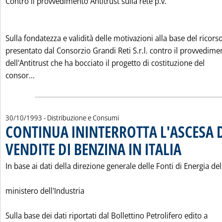
Contro il provvedimento Antitrust sulla rete p.v.
Sulla fondatezza e validità delle motivazioni alla base del ricors
presentato dal Consorzio Grandi Reti S.r.l. contro il provvedime
dell'Antitrust che ha bocciato il progetto di costituzione del
Leggi tutta la notizia: 'L'"OPPORTUNITA'" DEL RICO
consor...
30/10/1993
- Distribuzione e Consumi
CONTINUA ININTERROTTA L'ASCESA 
VENDITE DI BENZINA IN ITALIA
. Pubblicata saba
In base ai dati della direzione generale delle Fonti di Energia del
ministero dell'Industria
Sulla base dei dati riportati dal Bollettino Petrolifero edito a