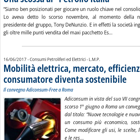
“Siamo ben posizionati per giocare un ruolo chiave nel consol
Lo aveva detto lo scorso novembre, al momento della nasc
presidente del gruppo, Tony DeNunzio. E in effetti la società in
Leggi tutta l
gli oltre mille punti vendita del maxi pacchetto Es...
di:
16/06/2017
- Consumi Petroliferi ed Elettrici -
L.M.P.
Mobilità elettrica, mercato, efficienza
consumatore diventa sostenibile
. Sottoti
. Pubblic
Il convegno Adiconsum-Free a Roma
Adiconsum in vista del suo VII cong
scorso 1° giugno a Roma un conveg
dal titolo: “Nuove tecnologie e nuov
un consumo più economico, soste
Come modificare gli usi, le scelte, l
Leggi tutta la notizia: 'M
e le res
...