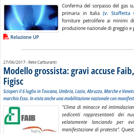
Conferma del sorpasso del gas su
primaria in Italia
(v. Staffetta
forniture petrolifere ai minimi d
produzione nazionale di greggio e ga
Lista allegati PDF alla notizia
Relazione UP
27/06/2017
- Rete Carburanti
Modello grossista: gravi accuse Faib,
Figisc
. Sottotitolo: Scioperi il 6 luglio in Toscana, Umbria, Lazio, Abruzzo, Marche
. Pubblicata martedì 27 giugno 2017 alle 10.17.
Scioperi il 6 luglio in Toscana, Umbria, Lazio, Abruzzo, Marche e Veneto
marchio Esso. In vista anche una mobilitazione nazionale con manife
"Clima di minacce ed intimidazioni
sedicenti rappresentanti dei nu
velatamente lanciando per evi
manifestazione di protesta”.
Questa