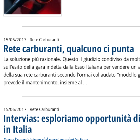
15/06/2017
- Rete Carburanti
Rete carburanti, qualcuno ci punta
. Pu
La soluzione più razionale. Questo il giudizio condiviso da molti
sull'esito della gara indetta dalla Esso Italiana per vendere un
della sua rete carburanti secondo l'ormai collaudato “modello 
Leggi tutta la notizia: 
prevede il mantenimento, insieme al ...
15/06/2017
- Rete Carburanti
Intervias: esploriamo opportunità d
in Italia
. Sottotitolo: Dopo l'acquisizione del maxi pacchetto Esso
. Pubblicata giovedì 15 giugno 2017 alle 9.42.
Dopo l'acquisizione del maxi pacchetto Esso