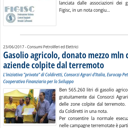
lanciata dalle associazioni dei g
Leggi tut
Figisc, in un nota congiu...
23/06/2017
- Consumi Petroliferi ed Elettrici
Gasolio agricolo, donato mezzo mln di 
aziende colpite dal terremoto
. Sottotitolo: L'i
. Pubblicata vene
L'iniziativa "privata" di Coldiretti, Consorzi Agrari d'Italia, Eurocap Pe
Cooperativo Finanziario per lo Sviluppo
Ben 565.260 litri di gasolio agric
gratuitamente dai Consorzi Agrari
delle zone colpite dal terremoto.
da Coldiretti in una nota.
Per consentire la normale esecuzi
nelle campagne terremotate è partit