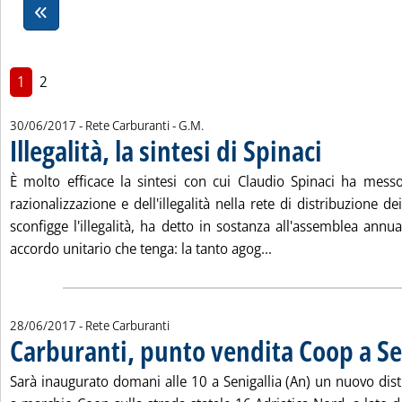
1
2
di:
30/06/2017
- Rete Carburanti -
G.M.
Illegalità, la sintesi di Spinaci
. Pubblicata vener
È molto efficace la sintesi con cui Claudio Spinaci ha mess
razionalizzazione e dell'illegalità nella rete di distribuzione d
sconfigge l'illegalità, ha detto in sostanza all'assemblea annu
Leggi tutta la notizia:
accordo unitario che tenga: la tanto agog...
28/06/2017
- Rete Carburanti
Carburanti, punto vendita Coop a Se
Sarà inaugurato domani alle 10 a Senigallia (An) un nuovo dist