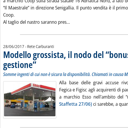
a marchio Coop sulla strada statale 16 Adriatica Nord, a lato 
“Il Maestrale” in direzione Senigallia. Il punto vendita è il pri
Coop.
Leggi tutta la notizia: 'Carb
Al taglio del nastro saranno pres...
28/06/2017
- Rete Carburanti
Modello grossista, il nodo del “bonus
gestione”
. Sottotitolo: Somme ingenti di cui non è sicura la disponibilità. Ch
. Pubblicata mercoledì 28 giugno 2017 alle 12.6.
Somme ingenti di cui non è sicura la disponibilità. Chiamati in causa M
Alla base delle gravi accuse riv
Fegica e Figisc agli acquirenti di pa
a marchio Esso nell'ambito del 
Staffetta 27/06)
ci sarebbe, a quant