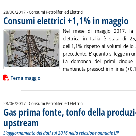
28/06/2017
- Consumi Petroliferi ed Elettrici
Consumi elettrici +1,1% in maggio
. Pub
Nel mese di maggio 2017, la 
elettrica in Italia è stata di 
dell'1,1% rispetto ai volumi dello
precedente. E' quanto si legge in u
La domanda dei primi cinque 
mantenuta pressoché in linea (+0,1
Lista allegati PDF alla notizia
Terna maggio
28/06/2017
- Consumi Petroliferi ed Elettrici
Gas prima fonte, tonfo della produz
upstream
. Sottotitolo: L'aggiornamento dei dati sul 2016 nella relazione ann
. Pubblicata mercoledì 28 giugno 2017 alle 10.44.
L'aggiornamento dei dati sul 2016 nella relazione annuale UP