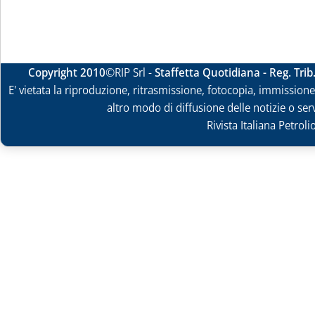
Copyright 2010
©RIP Srl -
Staffetta Quotidiana - Reg. Tri
E' vietata la riproduzione, ritrasmissione, fotocopia, immissione 
altro modo di diffusione delle notizie o ser
Rivista Italiana Petrol