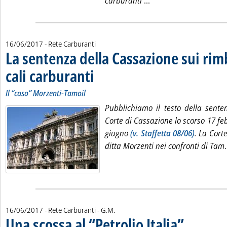
Leggi tutta la notizia
carburanti
...
16/06/2017
- Rete Carburanti
La sentenza della Cassazione sui rimb
cali carburanti
. Sottotitolo: Il “caso” Morzenti-Tamoil
. Pubblicata venerdì 16 giugno 2017 alle 14.42.
Il “caso” Morzenti-Tamoil
Pubblichiamo il testo della sente
Corte di Cassazione lo scorso 17 feb
giugno
(v. Staffetta 08/06)
. La Cort
ditta Morzenti nei confronti di Tam
.
di:
16/06/2017
- Rete Carburanti -
G.M.
Una scossa al “Petrolio Italia”
. Pubblicata vene