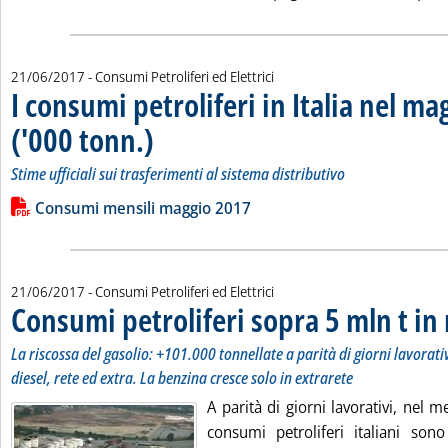
21/06/2017
- Consumi Petroliferi ed Elettrici
I consumi petroliferi in Italia nel m
('000 tonn.)
. Sottotitolo: Stime ufficiali sui trasferimenti al sistema distrib
. Pubblicata mercoledì 21 giugno 2017 alle 17.8.
Stime ufficiali sui trasferimenti al sistema distributivo
Leggi tutta la notizia: 'I consumi petroliferi in Italia nel magg
Lista allegati PDF alla notizia
Consumi mensili maggio 2017
21/06/2017
- Consumi Petroliferi ed Elettrici
Consumi petroliferi sopra 5 mln t in
La riscossa del gasolio: +101.000 tonnellate a parità di giorni lavorativ
diesel, rete ed extra. La benzina cresce solo in extrarete
A parità di giorni lavorativi, nel 
consumi petroliferi italiani so