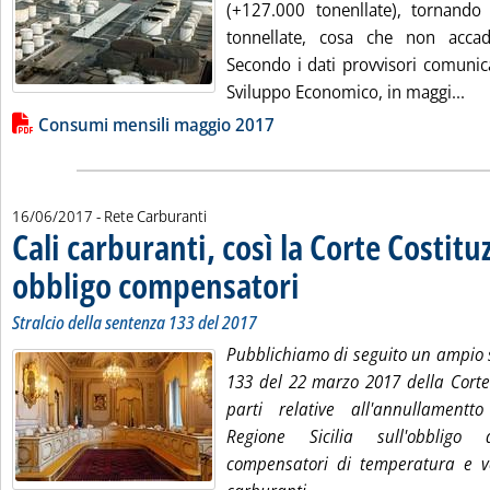
(+127.000 tonenllate), tornando
tonnellate, cosa che non acca
Secondo i dati provvisori comunica
Leg
Sviluppo Economico, in maggi...
Lista allegati PDF alla notizia
Consumi mensili maggio 2017
16/06/2017
- Rete Carburanti
Cali carburanti, così la Corte Costitu
obbligo compensatori
. Sottotitolo: Stralcio della sentenza
. Pubblicata venerdì 16 giugno 2017 
Stralcio della sentenza 133 del 2017
Pubblichiamo di seguito un ampio s
133 del 22 marzo 2017 della Corte 
parti relative all'annullament
Regione Sicilia sull'obbligo 
compensatori di temperatura e vo