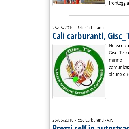
fronteggiar
25/05/2010
- Rete Carburanti
Cali carburanti, Gisc_
Nuovo cap
Gisc_Tv 
mirino 
comunicaz
alcune dir
di:
25/05/2010
- Rete Carburanti -
A.P.
Prezzi self in autostra