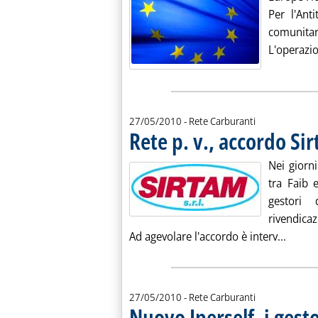
Per l'Ant
comunitar
L'operazio
27/05/2010
- Rete Carburanti
Rete p. v., accordo Si
Nei giorn
tra Faib 
gestori 
rivendicaz
Leggi 
Ad agevolare l'accordo è interv...
27/05/2010
- Rete Carburanti
Nuovo Iperself, i gesto