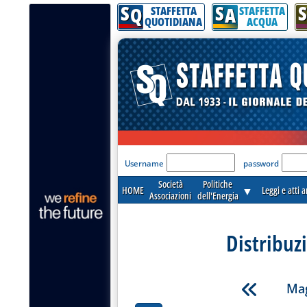
S
S
S
Q
A
STAFFETTA
STAFFETTA
QUOTIDIANA
ACQUA
'Modulo Login per acceder
Username
password
Società
Politiche
HOME
▼
Leggi e atti 
Associazioni
dell'Energia
Distribuz
Mag