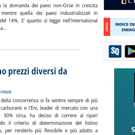
 la domanda dei paesi non-Ocse in crescita
 mentre quella dei paesi industrializzati in
el 14%. E' quanto si legge nell'International
Leggi tutta la notizia: 'Eia, consumi energetici mondiali +49
a...
ia
no prezzi diversi da
ttotitolo: Ogni gestore vigilerà sui prezzi della concorrenza
bblicata mercoledì 26 maggio 2010 alle 11.48.
orrenza
della concorrenza si fa sentire sempre di più
e carburanti e l'Eni, leader di mercato con una
 30% circa, ha deciso di correre ai ripari
do il criterio di determinazione del listino
to, per renderlo più flessibile e più adatto a