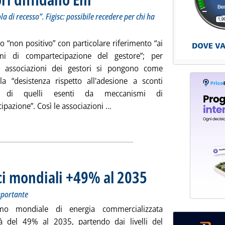
a di recesso”. Figisc: possibile recedere per chi ha
o “non positivo” con particolare riferimento “ai
mi di compartecipazione del gestore”; per
e associazioni dei gestori si pongono come
 la “desistenza rispetto all'adesione a sconti
i di quelli esenti da meccanismi di
Leggi tutta la notizia: 'Nuovo Ipe
pazione”. Così le associazioni ...
ia
ci mondiali +49% al 2035
. Sottotitolo: Il petrolio resterà 
. Pubblicata mercoledì 26 maggi
importante
mo mondiale di energia commercializzata
 del 49% al 2035, partendo dai livelli del