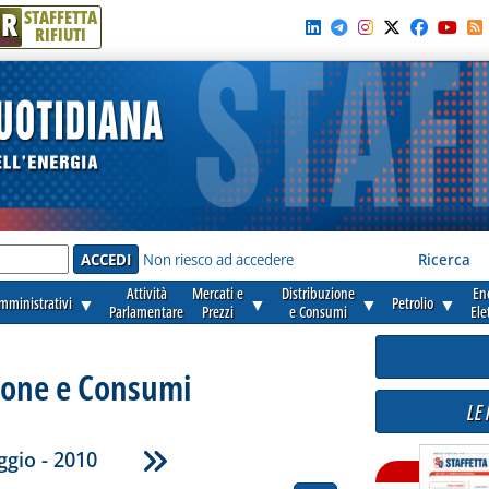
R
STAFFETTA
RIFIUTI
e'
Non riesco ad accedere
Ricerca
Attività
Mercati e
Distribuzione
En
amministrativi
▼
▼
▼
Petrolio
▼
Parlamentare
Prezzi
e Consumi
Ele
ione e Consumi
LE
gio - 2010