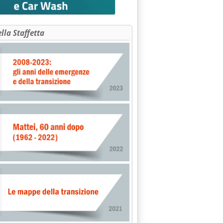
 prezzi diversi da impianto a impianto'
ella Staffetta
Gisc_Tv contro Esso'