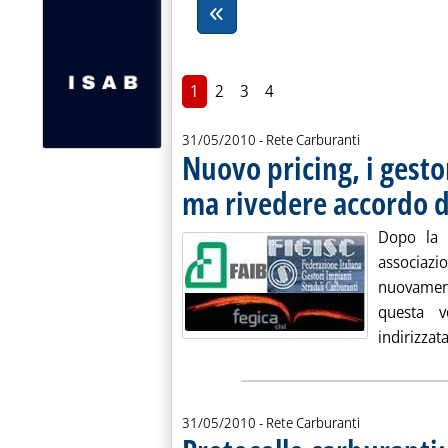
1
2
3
4
31/05/2010
- Rete Carburanti
Nuovo pricing, i gesto
ma rivedere accordo di
Dopo la m
associazio
nuovament
questa v
indirizzata 
31/05/2010
- Rete Carburanti