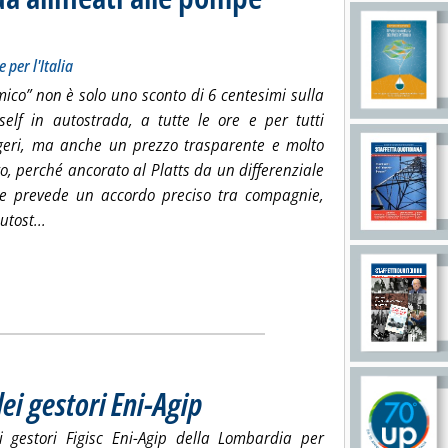
Presti, di Autostrade per l'Italia
 alle 11.57.
 per l'Italia
ico” non è solo uno sconto di 6 centesimi sulla
self in autostrada, a tutte le ore e per tutti
geri, ma anche un prezzo trasparente e molto
o, perché ancorato al Platts da un differenziale
me prevede un accordo preciso tra compagnie,
Leggi tutta la notizia: 'Prezzi self in autostrada allineati 
utost...
i gestori Eni-Agip
. Pubblicata lunedì 24 maggio 2010 alle 14.40.
 gestori Figisc Eni-Agip della Lombardia per