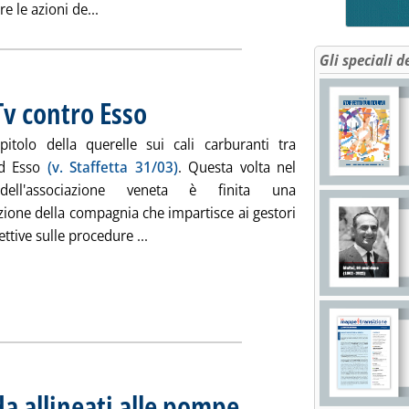
Leggi tutta la notizia: 'Rete Agip, dal 1° giugno
e le azioni de...
Gli speciali d
Tv contro Esso
. Pubblicata martedì 25 maggio 2010 alle 14.42.
itolo della querelle sui cali carburanti tra
ed Esso
(v. Staffetta 31/03)
. Questa volta nel
dell'associazione veneta è finita una
ione della compagnia che impartisce ai gestori
Leggi tutta la notizia: 'Cali carburanti, 
ettive sulle procedure ...
da allineati alle pompe