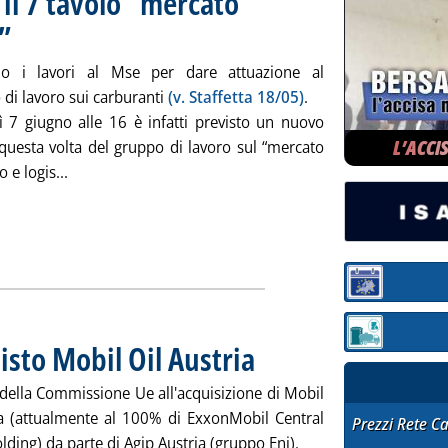
 il 7 tavolo “mercato
”
no i lavori al Mse per dare attuazione al
 di lavoro sui carburanti
(v. Staffetta 18/05)
.
ì 7 giugno alle 16 è infatti previsto un nuovo
L’ACCI
 questa volta del gruppo di lavoro sul “mercato
Leggi tutta la notizia: 'Protocollo carburanti: il 7 tavol
o e logis...
Sezione:
Sezione: quotazi
isto Mobil Oil Austria
. Pubblicata venerdì 28 maggio 2010 all
 della Commissione Ue all'acquisizione di Mobil
ia (attualmente al 100% di ExxonMobil Central
STAFFETTA PRE
Prezzi Rete C
ding) da parte di Agip Austria (gruppo Eni).