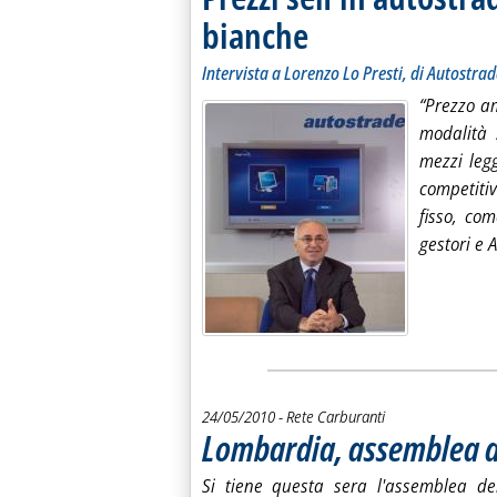
bianche
. Sottotitolo: Intervista a Lorenzo Lo 
. Pubblicata martedì 25 maggio 2010
Intervista a Lorenzo Lo Presti, di Autostrade
“Prezzo am
modalità 
mezzi leg
competitiv
fisso, co
gestori e A
24/05/2010
- Rete Carburanti
Lombardia, assemblea de
Si tiene questa sera l'assemblea dei