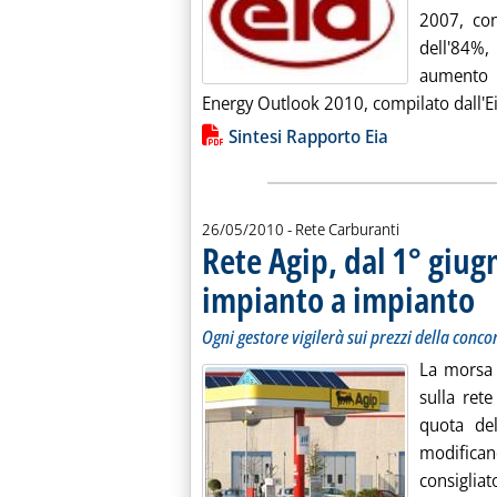
2007, con
dell'84%,
aumento d
Energy Outlook 2010, compilato dall'Ei
Lista allegati PDF alla notiz
Sintesi Rapporto Eia
26/05/2010
- Rete Carburanti
Rete Agip, dal 1° giug
impianto a impianto
. So
. Pu
Ogni gestore vigilerà sui prezzi della conc
La morsa 
sulla ret
quota del
modifican
consiglia