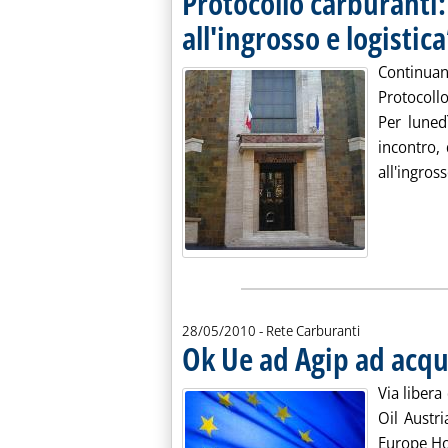
Protocollo carburanti:
all'ingrosso e logistica
. Pubblicata lunedì 31 maggio 2010 alle 15.49.
Continua
Protocollo
Per luned
incontro,
all'ingross
28/05/2010
- Rete Carburanti
Ok Ue ad Agip ad acqu
Via libera
Oil Austr
Europe Hol