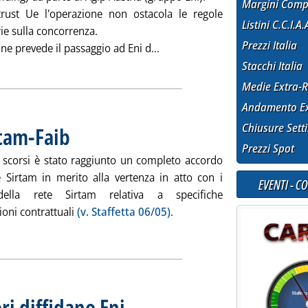
Margini Comp
itrust Ue l'operazione non ostacola le regole
Listini C.C.I.A.
ie sulla concorrenza.
Prezzi Italia
Leggi tutta la notizia: 'Ok Ue 
ne prevede il passaggio ad Eni d...
Stacchi Italia
Medie Extra-R
Andamento Ex
Chiusure Sett
rtam-Faib
. Pubblicata giovedì 27 maggio 2010 alle 14.32.
Prezzi Spot
i scorsi è stato raggiunto un completo accordo
e Sirtam in merito alla vertenza in atto con i
EVENTI - C
della rete Sirtam relativa a specifiche
ioni contrattuali
(v. Staffetta 06/05)
.
tutta la notizia: 'Rete p. v., accordo Sirtam-Faib'
ri diffidano Eni
. Sottotitolo: “Cambiano le condizioni, rivedere la clauso
. Pubblicata giovedì 27 maggio 2010 alle 12.14.