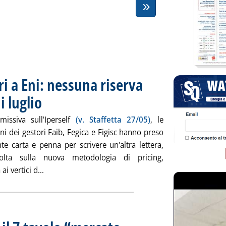
ri a Eni: nessuna riserva
 luglio
. Pubblicata lunedì 31 maggio 2010 alle 18.7.
issiva sull'Iperself
(v. Staffetta 27/05)
, le
ni dei gestori Faib, Fegica e Figisc hanno preso
e carta e penna per scrivere un'altra lettera,
olta sulla nuova metodologia di pricing,
Leggi tutta la notizia: 'Nuovo pricing, i gestori a E
ai vertici d...