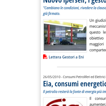
“Cambiano le condizioni, rivedere la clausol
già firmato.
Un giudizi
meccanis
questo l
obiettivo
maggior
comparteci
Lista allegati PDF alla notiz
Lettera Gestori a Eni
26/05/2010
- Consumi Petroliferi ed Elettrici
Eia, consumi energeti
Il petrolio resterà la fonte di energia più 
Il consu
aumenterà