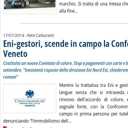
marchio. Si tratta di una Intesa ch
Leggi tutta la notizia: '
alla fine...
17/07/2014
- Rete Carburanti
Eni-gestori, scende in campo la Co
Veneto
. Sottotitolo: Costituito un nuovo Comitato di colore. Stop a pagamenti con
. Pubblicata giovedì 17 luglio 2014 alle 11.30.
Costituito un nuovo Comitato di colore. Stop a pagamenti con carte e b
settembre. "Inesistenti risposte della direzione Eni Nord Est, chiederem
romani"
Mentre la trattativa tra Eni e gest
langue senza che si intraveda 
rinnovo dell'accordo di colore,
segnale forte, con la Confcom
campo in prima persona per tutela
Leggi tutta la notizia: 'En
denunciando “l'immobilismo dell...