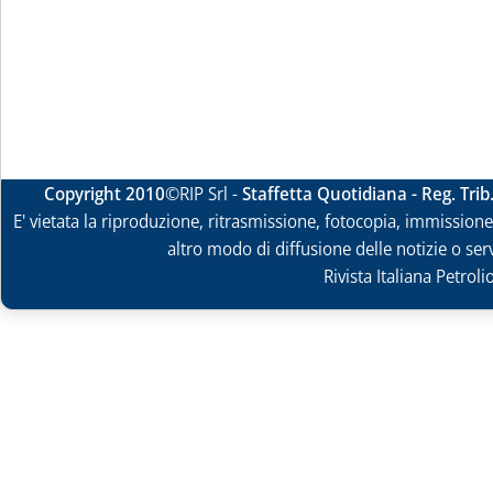
Copyright 2010
©RIP Srl -
Staffetta Quotidiana - Reg. Tri
E' vietata la riproduzione, ritrasmissione, fotocopia, immissione 
altro modo di diffusione delle notizie o ser
Rivista Italiana Petrol