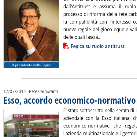
dall'Antitrust e assuma il ruol
processo di riforma della rete car
la compatibilità con l'interesse c
nuove regole del gioco eque e valid
Leggi tutta la no
delle quali lascia...
Lista allegati PDF alla notizia
Fegica su ruolo antitrust
Il presidente della Fegica
17/07/2014
- Rete Carburanti
Esso, accordo economico-normativo c
E' stato sottoscritto nella serata di i
aziendale con la Esso italiana, c
economico-normative che regol
l'azienda multinazionale e i gestori