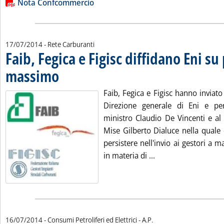
Lista allegati PDF alla notizia
Nota Confcommercio
17/07/2014
- Rete Carburanti
Faib, Fegica e Figisc diffidano Eni su
massimo
. Pubblicata giovedì 17 luglio 2014 alle 10.55.
Faib, Fegica e Figisc hanno inviato 
Direzione generale di Eni e pe
ministro Claudio De Vincenti e al 
Mise Gilberto Dialuce nella quale 
persistere nell'invio ai gestori a m
Leggi tutta la notiz
in materia di ...
di:
16/07/2014
- Consumi Petroliferi ed Elettrici -
A.P.