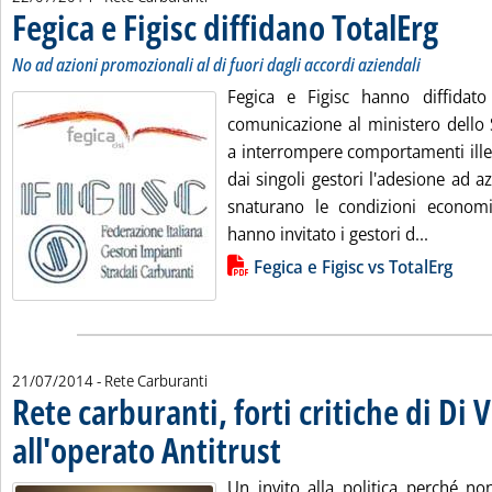
Fegica e Figisc diffidano TotalErg
. Sottotito
. Pubblica
No ad azioni promozionali al di fuori dagli accordi aziendali
Fegica e Figisc hanno diffidat
comunicazione al ministero dello
a interrompere comportamenti illeg
dai singoli gestori l'adesione ad 
snaturano le condizioni economi
Leggi tu
hanno invitato i gestori d...
Lista allegati PDF alla notizia
Fegica e Figisc vs TotalErg
21/07/2014
- Rete Carburanti
Rete carburanti, forti critiche di Di 
all'operato Antitrust
. Pubblicata lunedì 21 luglio 2014 alle 1
Un invito alla politica perché non