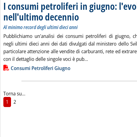
I consumi petroliferi in giugno: l'ev
nell'ultimo decennio
. Sottotitolo: Al minimo record degli ulti
. Pubblicata mercoledì 16 luglio 2014 al
Al minimo record degli ultimi dieci anni
Pubblichiamo un'analisi dei consumi petroliferi di giugno, 
negli ultimi dieci anni dei dati divulgati dal ministero dello 
particolare attenzione alle vendite di carburanti, rete ed extrar
Leggi tutta la notizia:
con il dettaglio delle singole voci è pub...
Lista allegati PDF alla notizia
Consumi Petroliferi Giugno
Torna su...
1
2