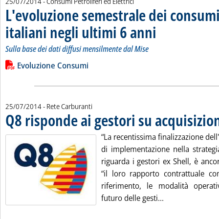
25/07/2014
- Consumi Petroliferi ed Elettrici
L'evoluzione semestrale dei consumi 
italiani negli ultimi 6 anni
. Sottotitolo: Sulla base d
. Pubblicata venerdì 25 lug
Sulla base dei dati diffusi mensilmente dal Mise
Leggi tutta la notizia: 'L'evoluzione semestrale dei consumi pet
Lista allegati PDF alla notizia
Evoluzione Consumi
25/07/2014
- Rete Carburanti
Q8 risponde ai gestori su acquisizio
“La recentissima finalizzazione dell
di implementazione nella strateg
riguarda i gestori ex Shell, è ancor
“il loro rapporto contrattuale co
riferimento, le modalità operat
Leggi tutta la n
futuro delle gesti...