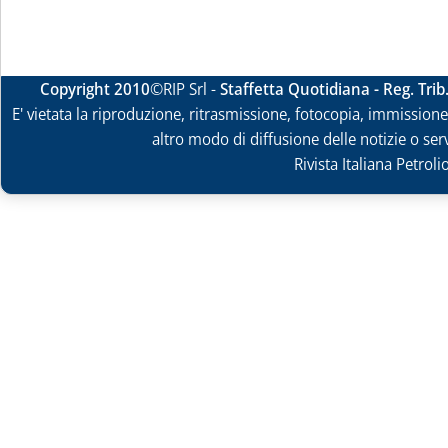
Copyright 2010
©RIP Srl -
Staffetta Quotidiana - Reg. Tri
E' vietata la riproduzione, ritrasmissione, fotocopia, immissione 
altro modo di diffusione delle notizie o ser
Rivista Italiana Petrol