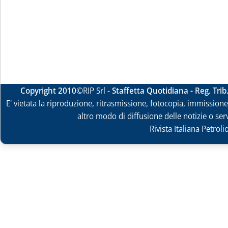
Copyright 2010
©RIP Srl -
Staffetta Quotidiana - Reg. Tri
E' vietata la riproduzione, ritrasmissione, fotocopia, immissione 
altro modo di diffusione delle notizie o ser
Rivista Italiana Petrol