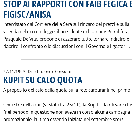
STOP AI RAPPORTI CON FAIB FEGICA 
FIGISC/ANISA
. Pubblicata martedì 30 novembre 1999 alle 0.0.
Intervistato dal Corriere della Sera sul rincaro dei prezzi e sulla
vicenda del decreto-legge, il presidente dell'Unione Petrolifera,
Pasquale De Vita, propone di azzerare tutto, tornare indietro e
L
riaprire il confronto e le discussioni con il Governo e i gestori...
27/11/1999
- Distribuzione e Consumi
KUPIT SU CALO QUOTA
. Pubblicata sabato 27 novembre 19
A proposito del calo della quota sulla rete carburanti nel primo
semestre dell'anno (v. Staffetta 26/11), la Kupit ci fa rilevare che
"nel periodo in questione non aveva in corso alcuna campagna
Le
promozionale, l'ultima essendo iniziata nel settembre scors...