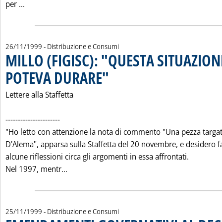
Leggi tutta la notizia: 'BENZINAI: LE MEZZE VERITA' D
per ...
26/11/1999
- Distribuzione e Consumi
MILLO (FIGISC): "QUESTA SITUAZIO
POTEVA DURARE"
. Pubblicata venerdì 26 novembre 1999 alle 0.0
Lettere alla Staffetta
----------------------
"Ho letto con attenzione la nota di commento "Una pezza targa
D'Alema", apparsa sulla Staffetta del 20 novembre, e desidero f
alcune riflessioni circa gli argomenti in essa affrontati.
Leggi tutta la notizia: 'MILLO (FIGISC):
Nel 1997, mentr...
25/11/1999
- Distribuzione e Consumi