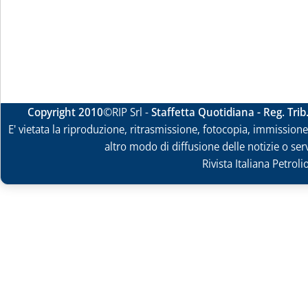
Copyright 2010
©RIP Srl -
Staffetta Quotidiana - Reg. Tri
E' vietata la riproduzione, ritrasmissione, fotocopia, immissione 
altro modo di diffusione delle notizie o ser
Rivista Italiana Petrol