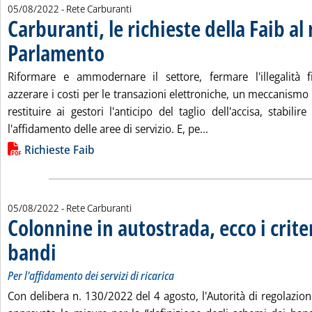
05/08/2022
- Rete Carburanti
Carburanti, le richieste della Faib a
Parlamento
. Pubblicata venerdì 05 agosto 2022 alle 14.57.
Riformare e ammodernare il settore, fermare l'illegalità fi
azzerare i costi per le transazioni elettroniche, un meccanism
restituire ai gestori l'anticipo del taglio dell'accisa, stabilire
Leggi tutta la notizi
l'affidamento delle aree di servizio. E, pe...
Lista allegati PDF alla notizia
Richieste Faib
05/08/2022
- Rete Carburanti
Colonnine in autostrada, ecco i criter
bandi
. Sottotitolo: Per l'affidamento dei servizi di ricarica
. Pubblicata venerdì 05 agosto 2022 alle 12.45.
Per l'affidamento dei servizi di ricarica
Con delibera n. 130/2022 del 4 agosto, l'Autorità di regolazione