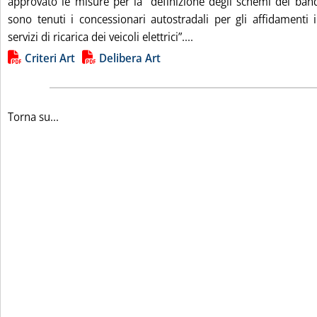
approvato le misure per la “definizione degli schemi dei bandi
sono tenuti i concessionari autostradali per gli affidamenti
Leggi tutta la notizia: 'C
servizi di ricarica dei veicoli elettrici”....
Lista allegati PDF alla notizia
Criteri Art
Delibera Art
Torna su...