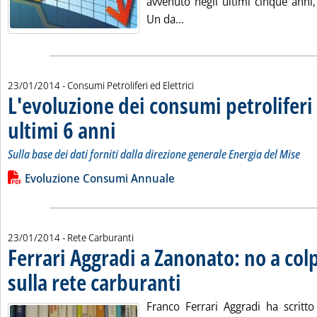
avvenuto negli ultimi cinque anni,
Leggi tutta la notizia: 'I n
Un da...
23/01/2014
- Consumi Petroliferi ed Elettrici
L'evoluzione dei consumi petroliferi 
ultimi 6 anni
. Sottotitolo: Sulla base dei dati forniti dalla direzione gen
. Pubblicata giovedì 23 gennaio 2014 alle 14.43.
Sulla base dei dati forniti dalla direzione generale Energia del Mise
Leggi tutta la notizia: 'L'evoluzione dei consumi petroliferi ita
Lista allegati PDF alla notizia
Evoluzione Consumi Annuale
23/01/2014
- Rete Carburanti
Ferrari Aggradi a Zanonato: no a col
sulla rete carburanti
. Pubblicata giovedì 23 gennaio 2014 all
Franco Ferrari Aggradi ha scritto 