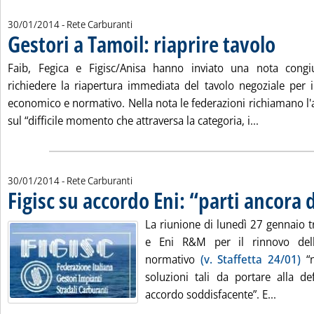
30/01/2014
- Rete Carburanti
Gestori a Tamoil: riaprire tavolo
. Pubblicat
Faib, Fegica e Figisc/Anisa hanno inviato una nota congi
richiedere la riapertura immediata del tavolo negoziale per i
economico e normativo. Nella nota le federazioni richiamano l'
Leggi tutta 
sul “difficile momento che attraversa la categoria, i...
30/01/2014
- Rete Carburanti
Figisc su accordo Eni: “parti ancora 
La riunione di lunedì 27 gennaio tr
e Eni R&M per il rinnovo dell
normativo
(v. Staffetta 24/01)
“n
soluzioni tali da portare alla de
Leggi tu
accordo soddisfacente”. E...