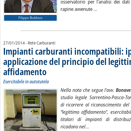
osservatorio per l'analisi dei dati 
Leggi tutta la n
rapine avvenute ...
Filippo Bubbico
27/01/2014
- Rete Carburanti
Impianti carburanti incompatibili: ip
applicazione del principio del legitt
affidamento
. Sottotitolo: Esercitabile in autotutela
. Pubblicata lunedì 27 gennaio 2014 alle 18.8.
Esercitabile in autotutela
Nella nota che segue l'avv.
Bonave
studio legale Sorrentino-Pasca-Tom
di ricorrere al riconoscimento del 
“legittimo affidamento”, esercitabi
titolari di impianti di distrib
Leggi tutta la notizi
ricadono nel
...