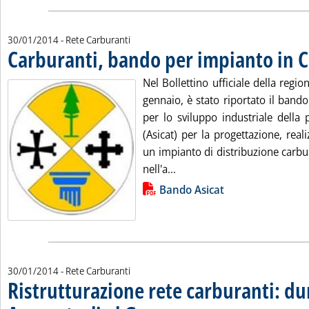
30/01/2014
- Rete Carburanti
Carburanti, bando per impianto in C
Nel Bollettino ufficiale della regio
gennaio, è stato riportato il band
per lo sviluppo industriale della 
(Asicat) per la progettazione, real
un impianto di distribuzione carbura
Leggi tutta la notizia: 'Ca
nell'a...
Lista allegati PDF alla notizia
Bando Asicat
30/01/2014
- Rete Carburanti
Ristrutturazione rete carburanti: du
. Sottotitolo: Approvato mercoledì 
. Pubblicata giovedì 30 gennaio 20