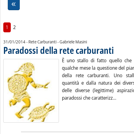
1
2
di:
31/01/2014
- Rete Carburanti -
Gabriele Masini
Paradossi della rete carburanti
. Pubblicata v
È uno stallo di fatto quello che 
qualche mese la questione del pian
della rete carburanti. Uno stal
quantità e dalla natura dei diver
delle diverse (legittime) aspiraz
Leggi tu
paradossi che caratterizz...