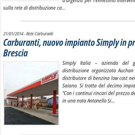
d'urgenza per l'ennesimo intervent
Leggi tutta la notizia: 'Gestori ca
sulla rete di distribuzione ca...
21/01/2014
- Rete Carburanti
Carburanti, nuovo impianto Simply in pr
Brescia
. Pubblicata martedì 21 gennaio 2014 alle 14.43.
Simply Italia – azienda del 
distribuzione organizzata Auchan
distributore di benzina low cost n
Saiano. Si tratta del decimo impi
“Con i continui rincari del prezzo d
Leggi tutt
in una nota Antonello Si...