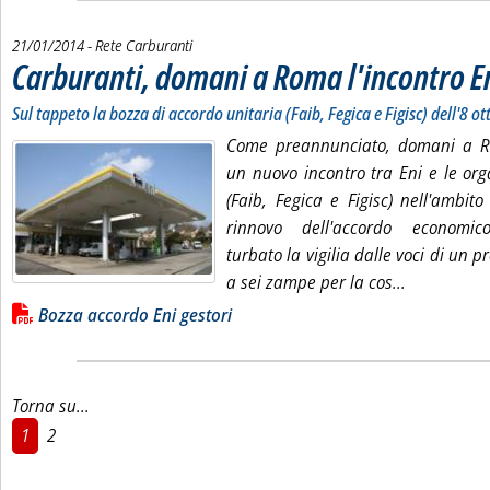
21/01/2014
- Rete Carburanti
Carburanti, domani a Roma l'incontro E
Sul tappeto la bozza di accordo unitaria (Faib, Fegica e Figisc) dell'8 o
Come preannunciato, domani a 
un nuovo incontro tra Eni e le org
(Faib, Fegica e Figisc) nell'ambito 
rinnovo dell'accordo economico
turbato la vigilia dalle voci di un 
Leggi tutta
a sei zampe per la cos...
Lista allegati PDF alla notizia
Bozza accordo Eni gestori
Torna su...
1
2