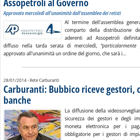
Assopetroli al Governo
Approvato mercoledì all'unanimità dall'assemblea dei retisti
Al termine dell'assemblea gener
comparto della distribuzione de
aderenti ad Assopetroli defini
diffuso nella tarda serata di mercoledì,
“particolarmente 
Leggi 
approvato all'unanimità un ordine del giorno, che sarà i...
28/01/2014
- Rete Carburanti
Carburanti: Bubbico riceve gestori,
banche
. Pubblicata martedì 28 gennaio 2014 alle 15.29.
La diffusione della videosorveglia
sicurezza dei gestori e degli impi
moneta elettronica per i paga
obbligatorie per i gestori di impi