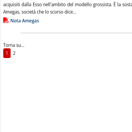
acquisiti dalla Esso nell'ambito del modello grossista. È la sost
Leggi tutta la notizia: 'Im
Amegas, società che lo scorso dice...
Lista allegati PDF alla notizia
Nota Amegas
Torna su...
1
2