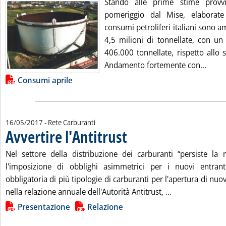
Stando alle prime stime provvi
pomeriggio dal Mise, elaborate
consumi petroliferi italiani sono 
4,5 milioni di tonnellate, con un 
406.000 tonnellate, rispetto allo
Leggi 
Andamento fortemente con...
Lista allegati PDF alla notizia
Consumi aprile
16/05/2017
- Rete Carburanti
Avvertire l'Antitrust
. Pubblicata martedì 16 maggio 2017 alle
Nel settore della distribuzione dei carburanti “persiste la 
l'imposizione di obblighi asimmetrici per i nuovi entran
obbligatoria di più tipologie di carburanti per l'apertura di nuov
Leggi tutta la n
nella relazione annuale dell'Autorità Antitrust, ...
Lista allegati PDF alla notizia
Presentazione
Relazione