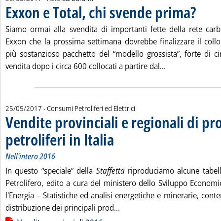
Exxon e Total, chi svende prima?
. Pubblica
Siamo ormai alla svendita di importanti fette della rete carbu
Exxon che la prossima settimana dovrebbe finalizzare il coll
più sostanzioso pacchetto del “modello grossista”, forte di c
Leggi tutta la n
vendita dopo i circa 600 collocati a partire dal...
25/05/2017
- Consumi Petroliferi ed Elettrici
Vendite provinciali e regionali di pr
petroliferi in Italia
. Sottotitolo: Nell'intero 2016
. Pubblicata giovedì 25 maggio 2017 alle 16.1
Nell'intero 2016
In questo “speciale” della
Staffetta
riproduciamo alcune tabelle 
Petrolifero, edito a cura del ministero dello Sviluppo Econom
l'Energia – Statistiche ed analisi energetiche e minerarie, con­tene
Leggi tutta la notizia: 'Vendit
distribuzione dei principali prod...