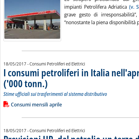
impianti Petrolifera Adriatica
(v. 
grave gesto di irresponsabilità”
“nonostante la piena disponibilità pi
18/05/2017
- Consumi Petroliferi ed Elettrici
I consumi petroliferi in Italia nell'ap
('000 tonn.)
. Sottotitolo: Stime ufficiali sui trasferimenti al sistema distrib
. Pubblicata giovedì 18 maggio 2017 alle 12.0.
Stime ufficiali sui trasferimenti al sistema distributivo
Leggi tutta la notizia: 'I consumi petroliferi in Italia nell'apri
Lista allegati PDF alla notizia
Consumi mensili aprile
18/05/2017
- Consumi Petroliferi ed Elettrici