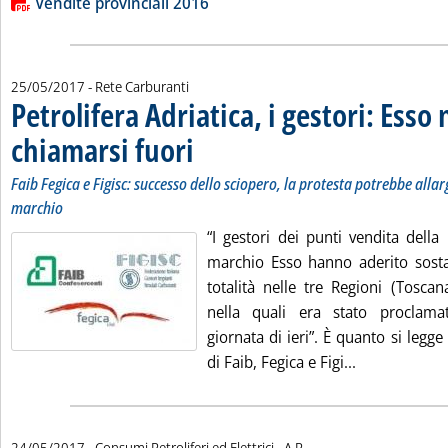
Lista allegati PDF alla notizia
Vendite provinciali 2016
25/05/2017
- Rete Carburanti
Petrolifera Adriatica, i gestori: Esso
chiamarsi fuori
. Sottotitolo: Faib Fegica e Figisc: successo dello scio
. Pubblicata giovedì 25 maggio 2017 alle 11.14.
Faib Fegica e Figisc: successo dello sciopero, la protesta potrebbe allarg
marchio
“I gestori dei punti vendita della 
marchio Esso hanno aderito sosta
totalità nelle tre Regioni (Tosca
nella quali era stato proclama
giornata di ieri”. È quanto si legg
Leggi tutta l
di Faib, Fegica e Figi...
di:
24/05/2017
- Consumi Petroliferi ed Elettrici -
A.P.