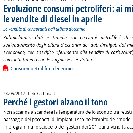
Evoluzione consumi petroliferi: ai mi
le vendite di diesel in aprile
. Sottotitolo: Le vendi
. Pubblicata mercoled
Le vendite di carburanti nell'ultimo decennio
Pubblichiamo dati e tabelle sui consumi petroliferi di ap
sull'andamento degli ultimi dieci anni dei dati divulgati dal mi
economico, con specifico riferimento alle vendite di carburanti
Leggi tutta la not
consueta tabella con le singole voci è stata p
...
Lista allegati PDF alla notizia
Consumi petroliferi decennio
23/05/2017
- Rete Carburanti
Perché i gestori alzano il tono
. Pubblicata mart
Non accenna a scendere la temperatura dello scontro tra retisti e
passaggio dei pacchetti di impianti Esso nell'ambito del “model
in programma lo sciopero dei gestori dei 201 punti vendita acq