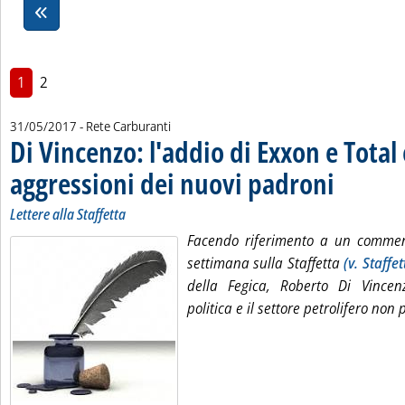
1
2
31/05/2017
- Rete Carburanti
Di Vincenzo: l'addio di Exxon e Total 
aggressioni dei nuovi padroni
. Sottotitolo: Let
. Pubblicata mer
Lettere alla Staffetta
Facendo riferimento a un commen
settimana sulla Staffetta
(v. Staffe
della Fegica, Roberto Di Vincen
politica e il settore petrolifero non