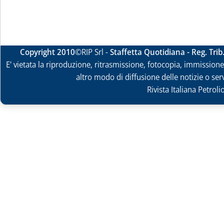
Copyright 2010
©RIP Srl -
Staffetta Quotidiana - Reg. Tri
E' vietata la riproduzione, ritrasmissione, fotocopia, immissione 
altro modo di diffusione delle notizie o ser
Rivista Italiana Petrol