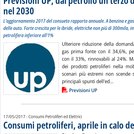
Previsioni UP, dal petrolio un terzo 
nel 2030
. Sottotitolo: L'aggiornamento 2017 del consueto rapporto annuale. A b
. Pubblicata giovedì 18 maggio 2017 alle 10.57.
L'aggiornamento 2017 del consueto rapporto annuale. A benzina e ga
delle auto. Forte crescita per le ibride, elettriche non più di 300mila,
petrolifera inferiore all'1%
Ulteriore riduzione della domanda
gas prima fonte con il 34,6%, pet
con il 33%, rinnovabili al 24%. M
dei prodotti petroliferi nella mo
scenari più estremi non scende s
Leggi tutt
principali spunti dell'ed...
Lista allegati PDF alla notizia
Previsioni UP
17/05/2017
- Consumi Petroliferi ed Elettrici
Consumi petroliferi, aprile in calo d