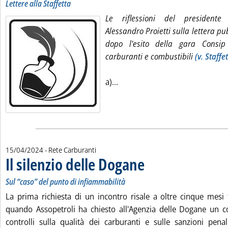
Lettere alla Staffetta
Le riflessioni del presidente
Alessandro Proietti sulla lettera pu
dopo l'esito della gara Consip
carburanti e combustibili
(v. Staffe
Leggi tutta la notizia: 'La rete,
a)...
15/04/2024
- Rete Carburanti
Il silenzio delle Dogane
. Sottotitolo: Sul “caso” del punto 
. Pubblicata lunedì 15 aprile 2024 
Sul “caso” del punto di infiammabilità
La prima richiesta di un incontro risale a oltre cinque mesi
quando Assopetroli ha chiesto all'Agenzia delle Dogane un c
controlli sulla qualità dei carburanti e sulle sanzioni pen