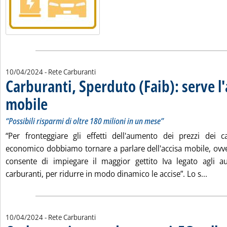
10/04/2024
- Rete Carburanti
Carburanti, Sperduto (Faib): serve l'
mobile
. Sottotitolo: “Possibili risparmi di oltre 180 milioni in un mese”
. Pubblicata mercoledì 10 aprile 2024 alle 13.8.
“Possibili risparmi di oltre 180 milioni in un mese”
“Per fronteggiare gli effetti dell'aumento dei prezzi dei c
economico dobbiamo tornare a parlare dell'accisa mobile, ov
consente di impiegare il maggior gettito Iva legato agli a
Leggi
carburanti, per ridurre in modo dinamico le accise”. Lo s...
10/04/2024
- Rete Carburanti