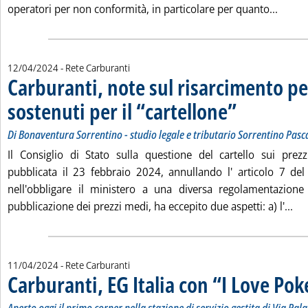
Leggi 
operatori per non conformità, in particolare per quanto...
12/04/2024
- Rete Carburanti
Carburanti, note sul risarcimento per
sostenuti per il “cartellone”
. Sottotitolo: Di Bona
. Pubblicata venerdì 1
Di Bonaventura Sorrentino - studio legale e tributario Sorrentino Pasc
Il Consiglio di Stato sulla questione del cartello sui pre
pubblicata il 23 febbraio 2024, annullando l' articolo 7 
nell'obbligare il ministero a una diversa regolamentazione
Leg
pubblicazione dei prezzi medi, ha eccepito due aspetti: a) l'...
11/04/2024
- Rete Carburanti
Carburanti, EG Italia con “I Love Pok