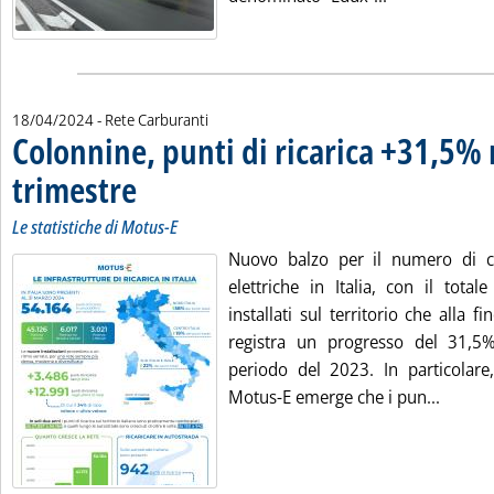
18/04/2024
- Rete Carburanti
Colonnine, punti di ricarica +31,5%
trimestre
. Sottotitolo: Le statistiche di Motus-E
. Pubblicata giovedì 18 aprile 2024 alle 15.38.
Le statistiche di Motus-E
Nuovo balzo per il numero di c
elettriche in Italia, con il total
installati sul territorio che alla f
registra un progresso del 31,5%
periodo del 2023. In particolare
Leggi t
Motus-E emerge che i pun...