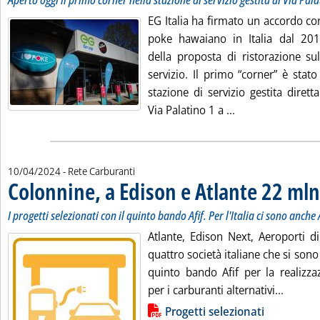
Aperto oggi il primo corner nella stazione di servizio gestita di Via Pal
EG Italia ha firmato un accordo co
poke hawaiano in Italia dal 201
della proposta di ristorazione sul
servizio. Il primo “corner” è stat
stazione di servizio gestita diret
Leggi tutta la no
Via Palatino 1 a ...
10/04/2024
- Rete Carburanti
Colonnine, a Edison e Atlante 22 mln
I progetti selezionati con il quinto bando Afif. Per l'Italia ci sono anch
Atlante, Edison Next, Aeroporti d
quattro società italiane che si sono
quinto bando Afif per la realizzaz
Leggi t
per i carburanti alternativi...
Lista allegati PDF alla notizia
Progetti selezionati