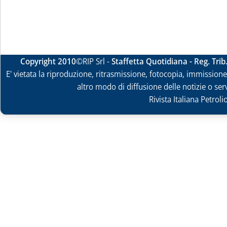
Copyright 2010
©RIP Srl -
Staffetta Quotidiana - Reg. Tri
E' vietata la riproduzione, ritrasmissione, fotocopia, immissione 
altro modo di diffusione delle notizie o ser
Rivista Italiana Petrol