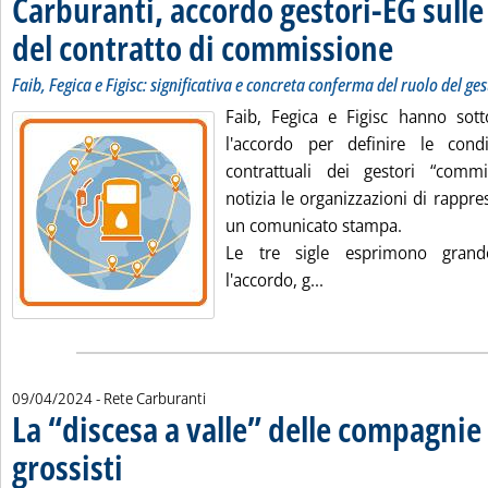
Carburanti, accordo gestori-EG sulle
del contratto di commissione
. Sottotitolo: Faib
. Pubblicata merco
Faib, Fegica e Figisc: significativa e concreta conferma del ruolo del ge
Faib, Fegica e Figisc hanno sotto
l'accordo per definire le con
contrattuali dei gestori “comm
notizia le organizzazioni di rappre
un comunicato stampa.
Le tre sigle esprimono grand
Leggi tutta la notizi
l'accordo, g...
09/04/2024
- Rete Carburanti
La “discesa a valle” delle compagnie e
grossisti
. Sottotitolo: L'intervento di un operatore dopo l'ultima gara Consip
. Pubblicata martedì 09 aprile 2024 alle 14.56.