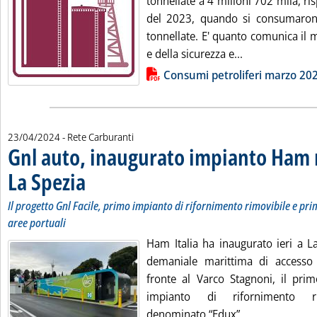
tonnellate a 4 milioni 702 mila, ri
del 2023, quando si consumaron
tonnellate. E' quanto comunica il 
Leggi tutta la 
e della sicurezza e...
Lista allegati PDF alla notizia
Consumi petroliferi marzo 20
23/04/2024
- Rete Carburanti
Gnl auto, inaugurato impianto Ham n
La Spezia
. Sottotitolo: Il progetto Gnl Facile, primo impianto di rifornimento ri
. Pubblicata martedì 23 aprile 2024 alle 9.28.
Il progetto Gnl Facile, primo impianto di rifornimento rimovibile e primo
aree portuali
Ham Italia ha inaugurato ieri a La
demaniale marittima di accesso 
fronte al Varco Stagnoni, il prim
impianto di rifornimento ri
Leggi tutta l
denominato “Edux”...