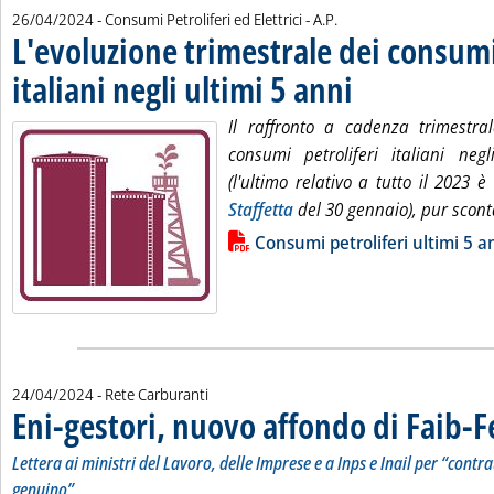
di:
26/04/2024
- Consumi Petroliferi ed Elettrici -
A.P.
L'evoluzione trimestrale dei consumi
italiani negli ultimi 5 anni
. Pubblicata venerdì 26 apr
Il raffronto a cadenza trimestra
consumi petroliferi italiani neg
(l'ultimo relativo a tutto il 2023 è
Staffetta
del 30 gennaio), pur scont
Lista allegati PDF alla notizia
Consumi petroliferi ultimi 5 a
24/04/2024
- Rete Carburanti
Eni-gestori, nuovo affondo di Faib-F
Lettera ai ministri del Lavoro, delle Imprese e a Inps e Inail per “contr
genuino”