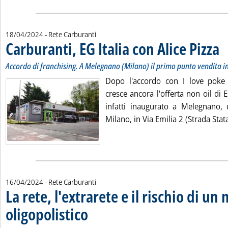
18/04/2024
- Rete Carburanti
Carburanti, EG Italia con Alice Pizza
. S
. P
Accordo di franchising. A Melegnano (Milano) il primo punto vendita in
Dopo l'accordo con I love pok
cresce ancora l'offerta non oil di E
infatti inaugurato a Melegnano,
Milano, in Via Emilia 2 (Strada Stata
16/04/2024
- Rete Carburanti
La rete, l'extrarete e il rischio di un
oligopolistico
. Sottotitolo: Lettere alla Staffetta
. Pubblicata martedì 16 aprile 2024 alle 15.56.