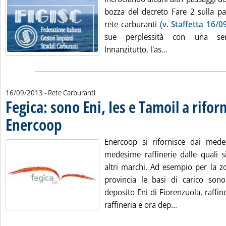
bozza del decreto Fare 2 sulla pa
rete carburanti
(v. Staffetta 16/0
sue perplessità con una seri
Leggi tutta la not
Innanzitutto, l'as...
16/09/2013
- Rete Carburanti
Fegica: sono Eni, Ies e Tamoil a rifor
Enercoop
. Pubblicata lunedì 16 settembre 2013 alle 17.53.
Enercoop si rifornisce dai mede
medesime raffinerie dalle quali si
altri marchi. Ad esempio per la z
provincia le basi di carico sono
deposito Eni di Fiorenzuola, raffin
Leggi tutta la
raffineria e ora dep...