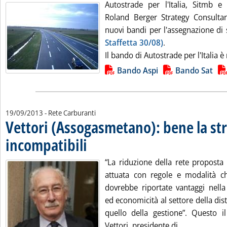
Autostrade per l'Italia, Sitmb e 
Roland Berger Strategy Consulta
nuovi bandi per l'assegnazione di s
Staffetta 30/08)
.
Il bando di Autostrade per l'Italia è r
Lista allegati PDF alla notizia
Bando Aspi
Bando Sat
19/09/2013
- Rete Carburanti
Vettori (Assogasmetano): bene la str
incompatibili
. Pubblicata giovedì 19 settembre 2013 alle 10.55.
“La riduzione della rete proposta
attuata con regole e modalità ch
dovrebbe riportate vantaggi nella 
ed economicità al settore della di
quello della gestione”. Questo 
Leggi tutta 
Vettori, presidente di...