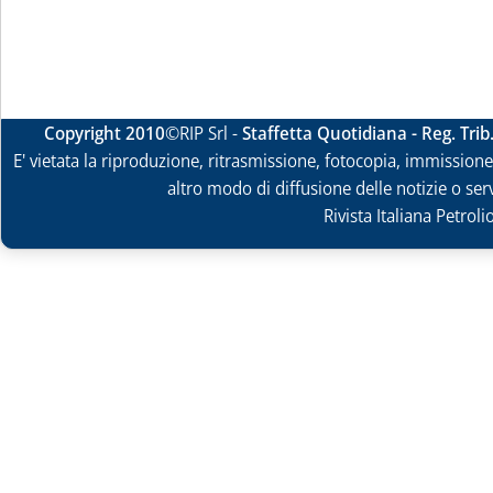
Copyright 2010
©RIP Srl -
Staffetta Quotidiana - Reg. Tri
E' vietata la riproduzione, ritrasmissione, fotocopia, immissione 
altro modo di diffusione delle notizie o ser
Rivista Italiana Petrol