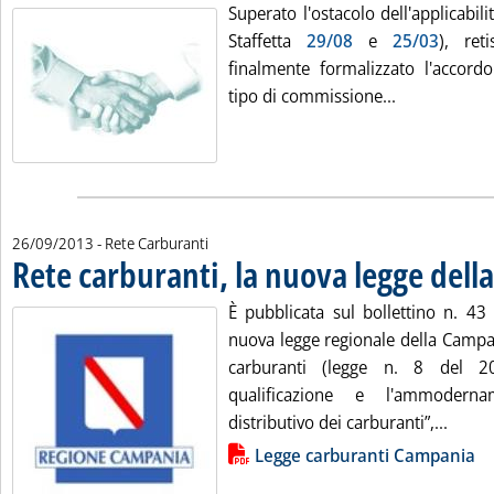
Superato l'ostacolo dell'applicabili
Staffetta
29/08
e
25/03
), ret
finalmente formalizzato l'accord
Leggi tutta l
tipo di commissione...
26/09/2013
- Rete Carburanti
Rete carburanti, la nuova legge del
È pubblicata sul bollettino n. 43
nuova legge regionale della Campan
carburanti (legge n. 8 del 
qualificazione e l'ammodern
Leggi 
distributivo dei carburanti”,...
Lista allegati PDF alla notizia
Legge carburanti Campania