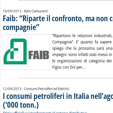
16/09/2013
- Rete Carburanti
Faib: “Riparte il confronto, ma non c
compagnie”
. Pubblicata lunedì 16 settembre 2013 alle 14.50.
“Ripartono le relazioni industrial
Compagnie”. E' quanto fa sapere
spiega che la prossima sarà una
impegni: sono infatti stati messi in
le organizzazioni di categoria dei
Leggi tutta la n
Figisc con Eni per...
12/09/2013
- Consumi Petroliferi ed Elettrici
I consumi petroliferi in Italia nell'a
('000 tonn.)
. Sottotitolo: Stime ufficiali sui trasferimenti al sistema distrib
. Pubblicata giovedì 12 settembre 2013 alle 16.51.