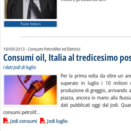
Paolo Vettori
18/09/2013
- Consumi Petroliferi ed Elettrici
Consumi oil, Italia al tredicesimo po
I dati Jodi di luglio
Per la prima volta da oltre un an
superato in luglio i 10 milioni d
produzione di greggio, arrivando 
piazza, ancora in mano alla Russia
dati pubblicati oggi dal Jodi. Quant
Leggi tutta la notizia: 'Consumi oil, Italia a
consumi petrolif...
Lista allegati PDF alla notizia
Jodi consumi
Jodi luglio