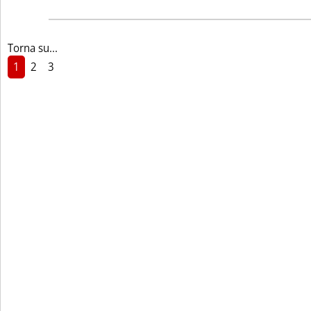
Torna su...
1
2
3