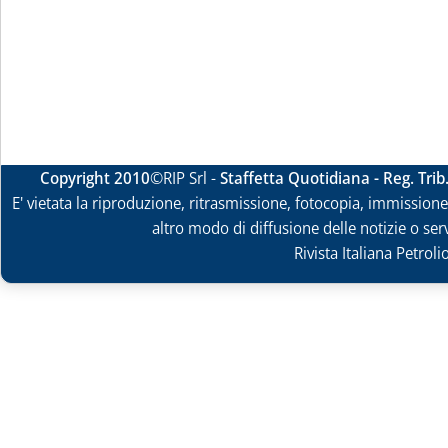
Copyright 2010
©RIP Srl -
Staffetta Quotidiana - Reg. Tri
E' vietata la riproduzione, ritrasmissione, fotocopia, immissione 
altro modo di diffusione delle notizie o ser
Rivista Italiana Petrol