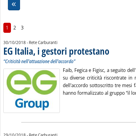
1
2
3
30/10/2018
- Rete Carburanti
EG Italia, i gestori protestano
. Sottotitolo: “Crit
. Pubblicata marte
“Criticità nell'attuazione dell'accordo”
Faib, Fegica e Figisc, a seguito del
su diverse criticità riscontrate in 
dell'accordo sottoscritto tre mesi 
hanno formalizzato al gruppo “il lor
29/10/2018
- Rete Carburanti