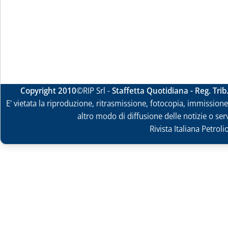
Copyright 2010
©RIP Srl -
Staffetta Quotidiana - Reg. Tri
E' vietata la riproduzione, ritrasmissione, fotocopia, immissione 
altro modo di diffusione delle notizie o ser
Rivista Italiana Petrol