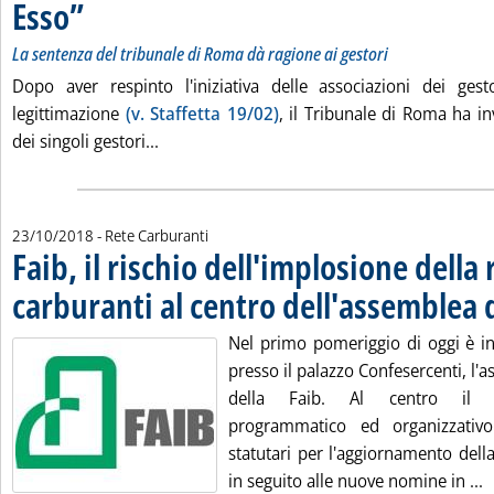
Esso”
. Sottotitolo: La sentenza del tribunale di Roma dà ragione ai gestori
. Pubblicata martedì 23 ottobre 2018 alle 14.25.
La sentenza del tribunale di Roma dà ragione ai gestori
Dopo aver respinto l'iniziativa delle associazioni dei ge
legittimazione
(v. Staffetta 19/02)
, il Tribunale di Roma ha in
Leggi tutta la notizia: '“Petrolifera Adriatic
dei singoli gestori...
23/10/2018
- Rete Carburanti
Faib, il rischio dell'implosione della 
carburanti al centro dell'assemblea 
Nel primo pomeriggio di oggi è 
presso il palazzo Confesercenti, l'
della Faib. Al centro il d
programmatico ed organizzativ
statutari per l'aggiornamento dell
L
in seguito alle nuove nomine in ...