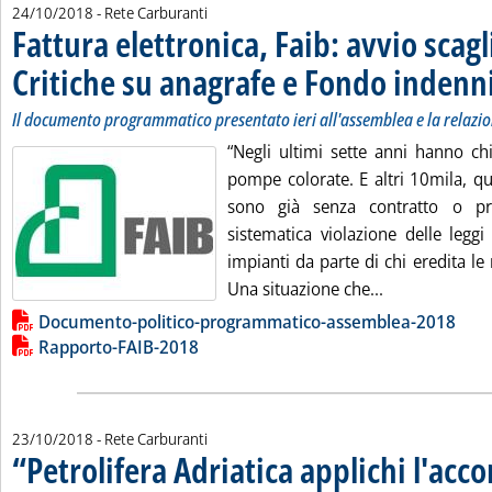
24/10/2018
- Rete Carburanti
Fattura elettronica, Faib: avvio scag
Critiche su anagrafe e Fondo indenni
Il documento programmatico presentato ieri all'assemblea e la relazi
“Negli ultimi sette anni hanno ch
pompe colorate. E altri 10mila, qu
sono già senza contratto o pr
sistematica violazione delle leggi
impianti da parte di chi eredita le 
Leggi tutta la
Una situazione che...
Lista allegati PDF alla notizia
Documento-politico-programmatico-assemblea-2018
Rapporto-FAIB-2018
23/10/2018
- Rete Carburanti
“Petrolifera Adriatica applichi l'acco