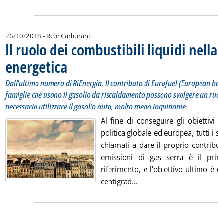
26/10/2018
- Rete Carburanti
Il ruolo dei combustibili liquidi nell
energetica
. Sottotitolo: Dall'ultimo numero di RiEnergia. Il contributo di E
. Pubblicata venerdì 26 ottobre 2018 alle 10.58.
Dall'ultimo numero di RiEnergia. Il contributo di Eurofuel (European hea
famiglie che usano il gasolio da riscaldamento possono svolgere un r
necessario utilizzare il gasolio auto, molto meno inquinante
Al fine di conseguire gli obiettivi 
politica globale ed europea, tutti i
chiamati a dare il proprio contrib
emissioni di gas serra è il pri
riferimento, e l'obiettivo ultimo è 
Leggi tutta la notizia: 
centigrad...