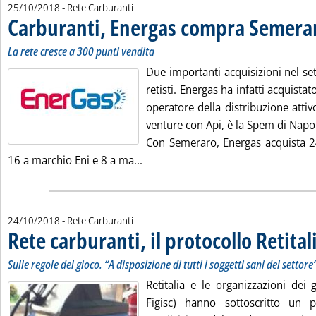
25/10/2018
- Rete Carburanti
Carburanti, Energas compra Semera
La rete cresce a 300 punti vendita
Due importanti acquisizioni nel set
retisti. Energas ha infatti acquista
operatore della distribuzione attivo
venture con Api, è la Spem di Napol
Con Semeraro, Energas acquista 24
Leggi tutta la notizia: 'Carburan
16 a marchio Eni e 8 a ma...
24/10/2018
- Rete Carburanti
Rete carburanti, il protocollo Retital
Sulle regole del gioco. “A disposizione di tutti i soggetti sani del settore
Retitalia e le organizzazioni dei 
Figisc) hanno sottoscritto un p