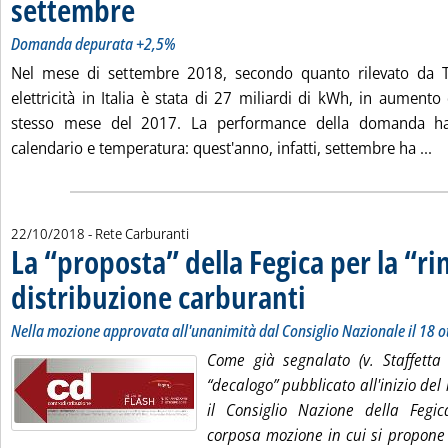
settembre
. Sottotitolo: Domanda depurata +2,5%
. Pubblicata lunedì 22 ottobre 2018 alle 16.57.
Domanda depurata +2,5%
Nel mese di settembre 2018, secondo quanto rilevato da 
elettricità in Italia è stata di 27 miliardi di kWh, in aumento
stesso mese del 2017. La performance della domanda ha ri
Le
calendario e temperatura: quest'anno, infatti, settembre ha ...
22/10/2018
- Rete Carburanti
La “proposta” della Fegica per la “ri
distribuzione carburanti
. Sottotitolo: Nella mozione a
. Pubblicata lunedì 22 ottobre
Nella mozione approvata all'unanimità dal Consiglio Nazionale il 18 o
Come già segnalato (v. Staffetta 
“decalogo” pubblicato all'inizio del 
il Consiglio Nazione della Feg
corposa mozione in cui si propone t