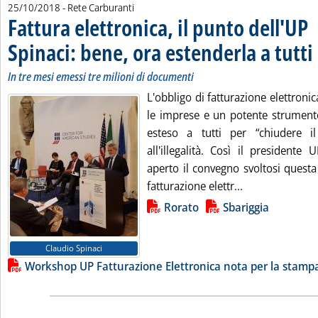
25/10/2018
- Rete Carburanti
Fattura elettronica, il punto dell'UP
Spinaci: bene, ora estenderla a tutti
.
.
In tre mesi emessi tre milioni di documenti
L'obbligo di fatturazione elettroni
le imprese e un potente strumento
esteso a tutti per “chiudere il
all'illegalità. Così il presidente
aperto il convegno svoltosi quest
Leggi tutta la 
fatturazione elettr...
Lista allegati PDF alla notizia
Rorato
Sbariggia
Claudio Spinaci
Workshop UP Fatturazione Elettronica nota per la stamp