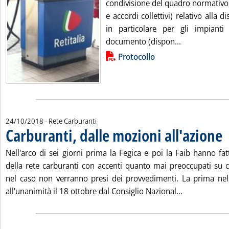
condivisione del quadro normativo
e accordi collettivi) relativo alla d
in particolare per gli impianti 
Leggi tutta la
documento (dispon...
Lista allegati PDF alla notizia
Protocollo
24/10/2018
- Rete Carburanti
Carburanti, dalle mozioni all'azione
. 
Nell'arco di sei giorni prima la Fegica e poi la Faib hanno fat
della rete carburanti con accenti quanto mai preoccupati su 
nel caso non verranno presi dei provvedimenti. La prima ne
Leggi tutta l
all'unanimità il 18 ottobre dal Consiglio Nazional...