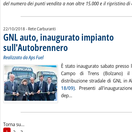
del numero dei punti vendita a non oltre 15.000 e il ripristino di
22/10/2018
- Rete Carburanti
GNL auto, inaugurato impianto
sull'Autobrennero
. Sottotitolo: Realizzato da Aps Fuel
. Pubblicata lunedì 22 ottobre 2018 alle 12.26
Realizzato da Aps Fuel
È stato inaugurato sabato presso 
Campo di Trens (Bolzano) il
distribuzione stradale di GNL in 
18/09)
. Presenti all'inaugurazio
Leggi tutta la notizia: 'GNL
dep...
Torna su...