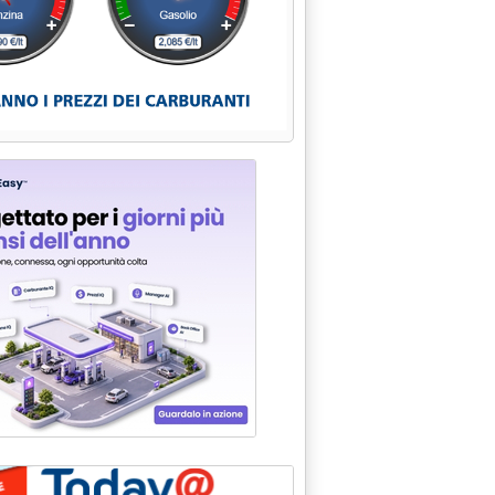
ranti, denuncia Confartigianato '
in lieve calo'