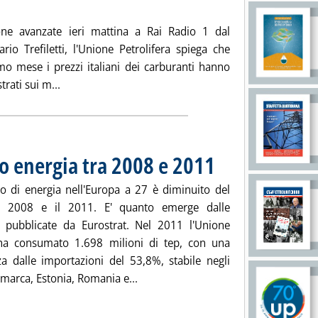
. Pubblicata venerdì 22 febbraio 2013 alle 15.23.
one avanzate ieri mattina a Rai Radio 1 dal
io Trefiletti, l'Unione Petrolifera spiega che
imo mese i prezzi italiani dei carburanti hanno
Leggi tutta la notizia: 'Carburanti, botta e rispos
trati sui m...
 energia tra 2008 e 2011
. Pubblicata giovedì 21 febbra
o di energia nell'Europa a 27 è diminuito del
l 2008 e il 2011. E' quanto emerge dalle
he pubblicate da Eurostrat. Nel 2011 l'Unione
ha consumato 1.698 milioni di tep, con una
a dalle importazioni del 53,8%, stabile negli
Leggi tutta la notizia: 'Eurostat, 
marca, Estonia, Romania e...
ia