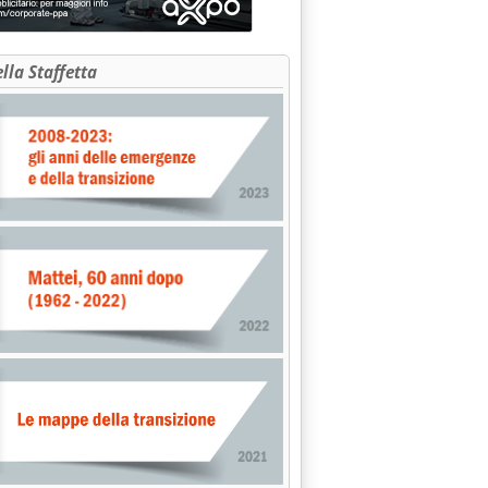
ta prezzi a gennaio'
ella Staffetta
itiche commerciali Eni'