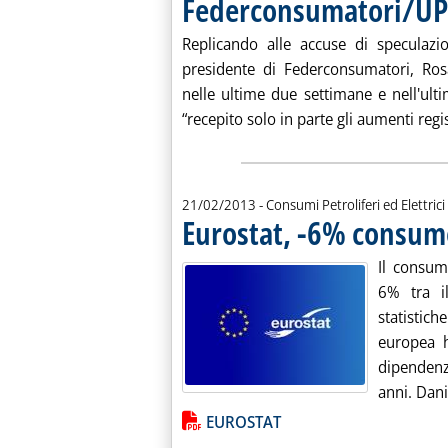
Federconsumatori/UP
Replicando alle accuse di speculazi
presidente di Federconsumatori, Rosar
nelle ultime due settimane e nell'ult
“recepito solo in parte gli aumenti regis
21/02/2013
- Consumi Petroliferi ed Elettrici
Eurostat, -6% consumo
Il consum
6% tra i
statistic
europea 
dipendenz
anni. Dani
Lista allegati PDF alla notiz
EUROSTAT