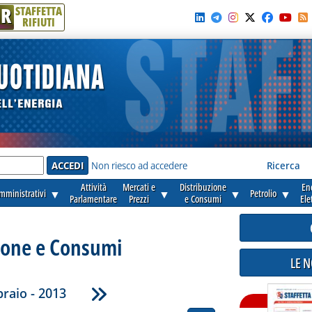
R
STAFFETTA
RIFIUTI
e'
Non riesco ad accedere
Ricerca
Attività
Mercati e
Distribuzione
En
amministrativi
▼
▼
▼
Petrolio
▼
Parlamentare
Prezzi
e Consumi
Ele
ione e Consumi
LE 
raio - 2013