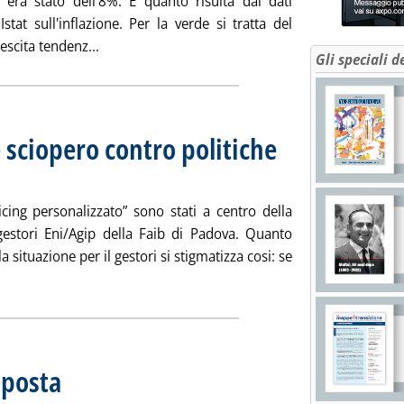
 era stato dell'8%. È quanto risulta dai dati
 Istat sull'inflazione. Per la verde si tratta del
Leggi tutta la notizia: 'Carburanti, Istat: frena
rescita tendenz...
Gli speciali d
 sciopero contro politiche
erdì 22 febbraio 2013 alle 15.26.
icing personalizzato” sono stati a centro della
gestori Eni/Agip della Faib di Padova. Quanto
la situazione per il gestori si stigmatizza cosi: se
ggi tutta la notizia: 'Faib Padova: possibile sciopero contro pol
sposta