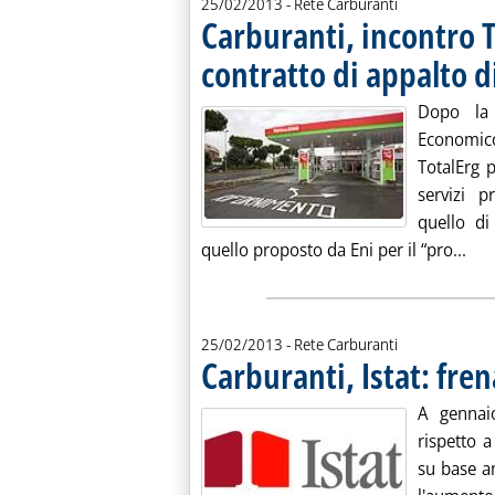
25/02/2013
- Rete Carburanti
Carburanti, incontro T
contratto di appalto di
Dopo la 
Economico
TotalErg 
servizi p
quello di
Leg
quello proposto da Eni per il “pro...
25/02/2013
- Rete Carburanti
Carburanti, Istat: fre
A gennai
rispetto 
su base a