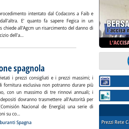
 giovedì 28 febbraio 2013 alle 15.8.
l procedimento intentato dal Codacons a Faib e
dall'altra. E' quanto fa sapere Fegica in un
s chiede all'Agcm un risarcimento del danno di
Leggi tutta la notizia: '“Riparti con Eni”, Codacons f
zio dell'a...
L’ACCIS
ione spagnola
. Pubblicata giovedì 28 febbraio 2013 alle 11.50.
etati i prezzi consigliati e i prezzi massimi; i
Sezione:
 di fornitura esclusiva non potranno durare più
o, con un massimo di tre rinnovi annuali; i
Sezione: quotaz
i depositi dovranno trasmettere all'Autorità per
 (Comisión Nacional de Energía) una serie di
Leggi tutta la notizia: 'Carburanti, la rivoluzione spa
ni su co...
ia
STAFFETTA PRE
Prezzi Rete 
rburanti Spagna