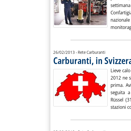
settiman
Confarti
nazionale 
monitoragg
26/02/2013
- Rete Carburanti
Carburanti, in Svizzera
Lieve calo
2012 ne s
prima. Av
seguita a
Rüssel (3
stazioni c