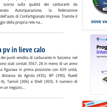
a scorsa sulla qualità dei carburanti da
gianato Autoriparazione, la federazione
dell'auto di Confartigianato Imprese. Tramite il
Leggi tutta la notizia: 'Qualità carbu
io della propria rete na...
 pv in lieve calo
. Pubblicata martedì 26 febbraio 2013 alle 14.35.
 dei punti vendita di carburante in Svizzera: nel
ono stati contati 3567, 28 in meno di un anno
ia figurava in prima posizione con 659 unità,
 distanza da Agrola (435), BP (390), Ruedi
14), Tamoil (306) e Shell (303). Il numero di
Leggi tutta la notizia: 'Carburanti, in Svizzera pv 
on un negozio...