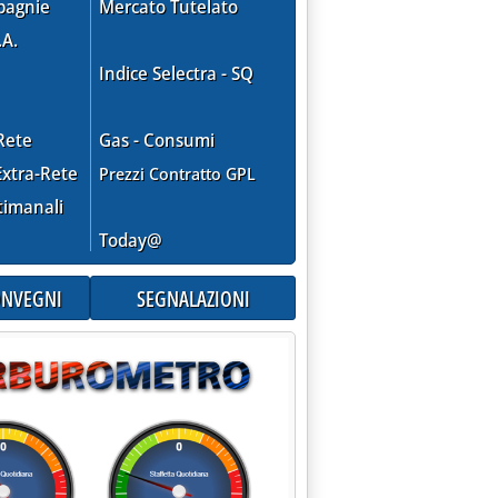
pagnie
Mercato Tutelato
.A.
Indice Selectra - SQ
Rete
Gas - Consumi
xtra-Rete
Prezzi Contratto GPL
timanali
Today@
CONVEGNI
SEGNALAZIONI
2013 alle 11.28.