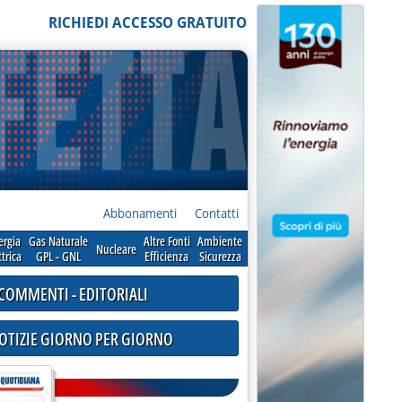
RICHIEDI ACCESSO GRATUITO
Abbonamenti
Contatti
ergia
Gas Naturale
Altre Fonti
Ambiente
Nucleare
ttrica
GPL - GNL
Efficienza
Sicurezza
COMMENTI - EDITORIALI
NOTIZIE GIORNO PER GIORNO