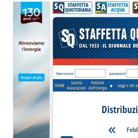
S
S
S
Q
A
STAFFETTA
STAFFETTA
QUOTIDIANA
ACQUA
'Modulo Login per acceder
Username
password
Società
Politiche
HOME
▼
Leggi e atti 
Associazioni
dell'Energia
Distribuz
Febb