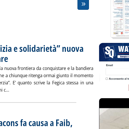
tizia e solidarietà” nuova
are
. Pubblicata giovedì 28 febbraio 2013 alle 15.9.
 la nuova frontiera da conquistare e la bandiera
eme a chiunque ritenga ormai giunto il momento
erzia”. E' quanto scrive la Fegica stessa in una
Leggi tutta la notizia: 'Rete pv, Fegica: “giustizia e solida
 c...
acons fa causa a Faib,