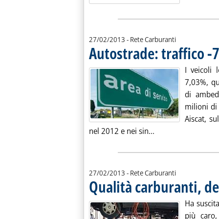
27/02/2013
- Rete Carburanti
Autostrade: traffico 
I veicoli
7,03%, qu
di ambedu
milioni di
Aiscat, su
Leggi tutta la noti
nel 2012 e nei sin...
27/02/2013
- Rete Carburanti
Qualità carburanti, d
Ha suscit
più caro,