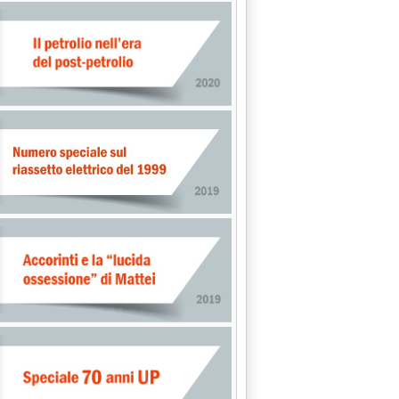
ta Federconsumatori/UP'
io 2013 alle 15.51.
-6% consumo energia tra 2008 e 2011'