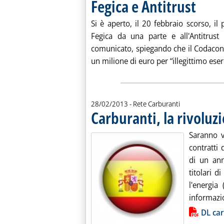
Fegica e Antitrust
. Pubblicata
Si è aperto, il 20 febbraio scorso, i
Fegica da una parte e all'Antitrust 
comunicato, spiegando che il Codacon
un milione di euro per “illegittimo eserci
28/02/2013
- Rete Carburanti
Carburanti, la rivoluz
Saranno vi
contratti
di un ann
titolari d
l'energia
informazio
Lista allegati PDF alla notiz
DL ca