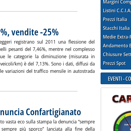
Margini Com
Listini C.C.I.A
Prezzi Italia
Stacchi Italia
-7%, vendite -25%
. Pubblicata mercoledì 27 febbraio 2013 alle 14.49.
Medie Extra-
 leggeri registrano sul 2011 una flessione del
Andamento E
elli pesanti del 7,46%, mentre nel complesso
Chiusure Set
e le categorie la diminuzione (misurata in
Prezzi Spot
 veicoli/km) è del 7,13%. Sono i dati, diffusi da
lle variazioni del traffico mensile in autostrada
EVENTI - 
zia: 'Autostrade: traffico -7%, vendite -25%'
enuncia Confartigianato
. Pubblicata mercoledì 27 febbraio 
ato vasta eco sulla stampa la denuncia “sempre
 sempre più sporco” lanciata alla fine della