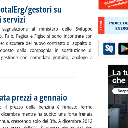
otalErg/gestori su
 servizi
. Pubblicata lunedì 25 febbraio 2013 alle 15.14.
segnalazione al ministero dello Sviluppo
, Faib, Fegica e Figisc si sono incontrate con
per discutere del nuovo contratto di appalto di
roposto dalla compagnia in sostituzione di
 gestione con comodato gratuito, analogo a
gi tutta la notizia: 'Carburanti, incontro TotalErg/gestori su cont
nata prezzi a gennaio
. Pubblicata lunedì 25 febbraio 2013 alle 15.
o il prezzo della benzina è rimasto fermo
a dicembre mentre ha subito una forte frenata
nnua, crescendo solo del 3%. A dicembre 2012