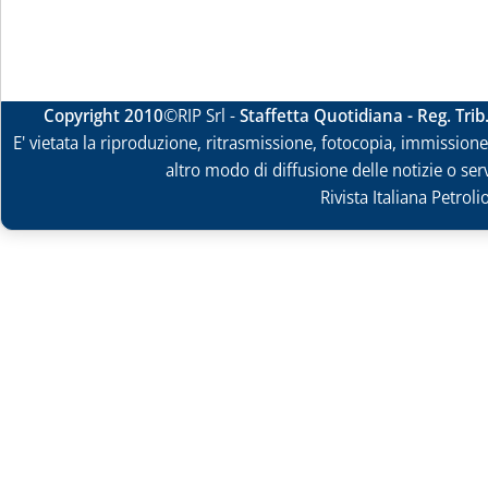
Copyright 2010
©RIP Srl -
Staffetta Quotidiana - Reg. Tri
E' vietata la riproduzione, ritrasmissione, fotocopia, immissione 
altro modo di diffusione delle notizie o ser
Rivista Italiana Petrol