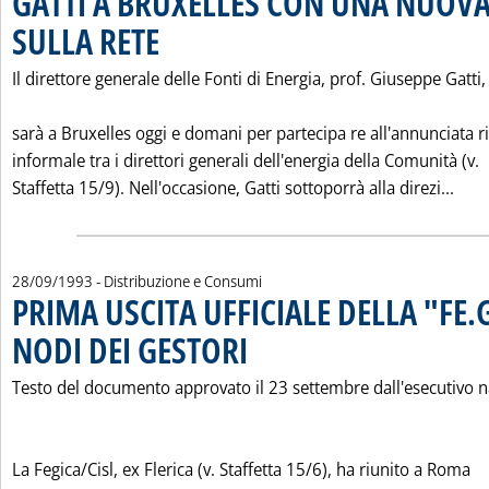
GATTI A BRUXELLES CON UNA NUOV
SULLA RETE
. Pubblicata mercoledì 29 settembre 1993 alle 0.0.
Il direttore generale delle Fonti di Energia, prof. Giuseppe Gatti,
sarà a Bruxelles oggi e domani per partecipa re all'annunciata 
informale tra i direttori generali dell'energia della Comunità (v.
Legg
Staffetta 15/9). Nell'occasione, Gatti sottoporrà alla direzi...
28/09/1993
- Distribuzione e Consumi
PRIMA USCITA UFFICIALE DELLA "FE.G
NODI DEI GESTORI
. Pubblicata martedì 28 settembre 1993 alle 0.
Testo del documento approvato il 23 settembre dall'esecutivo n
La Fegica/Cisl, ex Flerica (v. Staffetta 15/6), ha riunito a Roma