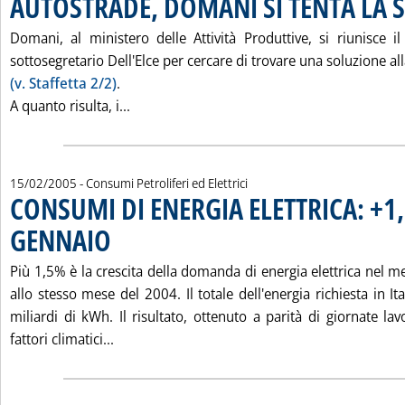
AUTOSTRADE, DOMANI SI TENTA LA 
Domani, al ministero delle Attività Produttive, si riunisce i
sottosegretario Dell'Elce per cercare di trovare una soluzione al
(v. Staffetta 2/2)
.
Leggi tutta la notizia: 'AUTOSTRADE, DO
A quanto risulta, i...
15/02/2005
- Consumi Petroliferi ed Elettrici
CONSUMI DI ENERGIA ELETTRICA: +1
GENNAIO
. Pubblicata martedì 15 febbraio 2005 alle 15.33.
Più 1,5% è la crescita della domanda di energia elettrica nel m
allo stesso mese del 2004. Il totale dell'energia richiesta in It
miliardi di kWh. Il risultato, ottenuto a parità di giornate lavo
Leggi tutta la notizia: 'CONSUMI DI ENERGI
fattori climatici...