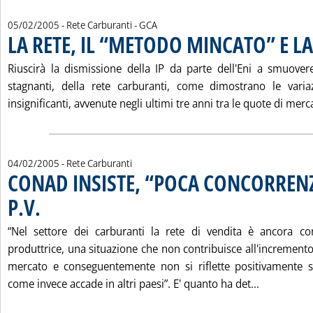
di:
05/02/2005
- Rete Carburanti -
GCA
LA RETE, IL “METODO MINCATO” E LA
Riuscirà la dismissione della IP da parte dell'Eni a smuove
stagnanti, della rete carburanti, come dimostrano le vari
insignificanti, avvenute negli ultimi tre anni tra le quote di merca
04/02/2005
- Rete Carburanti
CONAD INSISTE, “POCA CONCORRENZ
P.V.
. Pubblicata venerdì 04 febbraio 2005 alle 15.41.
“Nel settore dei carburanti la rete di vendita è ancora cont
produttrice, una situazione che non contribuisce all'increment
mercato e conseguentemente non si riflette positivamente 
Leggi tutt
come invece accade in altri paesi”. E' quanto ha det...