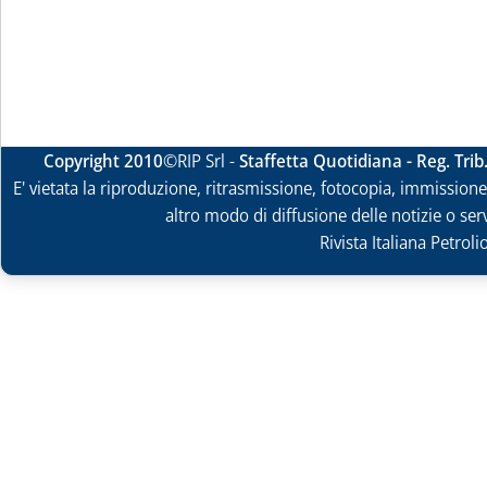
Copyright 2010
©RIP Srl -
Staffetta Quotidiana - Reg. Tri
E' vietata la riproduzione, ritrasmissione, fotocopia, immissione 
altro modo di diffusione delle notizie o ser
Rivista Italiana Petrol