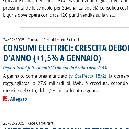
sull'Autostrada dei Fiori A10 Savona-Ventimiglia, nel Co
prossimità dello svincolo per Savona. La società consolida così
Leggi 
Liguria dove opera con circa 120 punti vendita sulla via...
24/02/2005
- Consumi Petroliferi ed Elettrici
CONSUMI ELETTRICI: CRESCITA DEBO
D'ANNO (+1,5% A GENNAIO)
. Sottotitolo: Depura
. Pubblicata giovedì
Depurata dai fatti climatici la domanda è salita dello 0,9%
A gennaio, come preannunciato
(v. Staffetta 15/2)
, la domand
ragguagliatasi a 27,9 miliardi di kWh, è cresciuta, secondo
Leggi tutta 
mensile del Grtn, dell'1,5% in confronto a genna...
Lista allegati PDF alla notizia
Allegato
22/02/2005
- Rete Carburanti