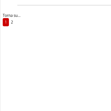
Torna su...
1
2