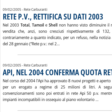
09/02/2005
- Rete Carburanti
RETE P.V., RETTIFICA SU DATI 2003
. Pubbl
Nel 2003
Total
,
Tamoil
e
Shell
non hanno visto diminuire il 
vendita che, anzi, sono cresciuti rispettivamente di 132
contrariamente a quanto indicato, per un refuso, nella notizia 
Leggi tutta la notizia: 'RETE 
del 28 gennaio (“Rete p.v.: nel 2...
09/02/2005
- Rete Carburanti
API, NEL 2004 CONFERMA QUOTA RE
Nel corso del 2004 l'Api ha approvato 8 nuovi progetti e aperto
per un erogato a regime di 25 milioni di litri. A segui
convenzionamenti sono poi entrati in rete Api 50 p.v. mentr
Leggi t
impianti incompatibili in ossequio al piano volontario ...