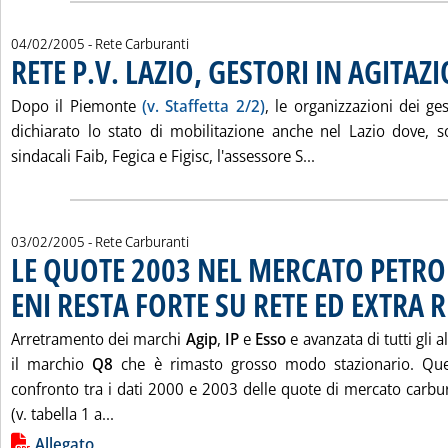
04/02/2005
- Rete Carburanti
RETE P.V. LAZIO, GESTORI IN AGITAZ
Dopo il Piemonte
(v. Staffetta 2/2)
, le organizzazioni dei ge
dichiarato lo stato di mobilitazione anche nel Lazio dove, s
Leggi tutta la not
sindacali Faib, Fegica e Figisc, l'assessore S...
03/02/2005
- Rete Carburanti
LE QUOTE 2003 NEL MERCATO PETRO
ENI RESTA FORTE SU RETE ED EXTRA R
Arretramento dei marchi
Agip
,
IP
e
Esso
e avanzata di tutti gli a
il marchio
Q8
che è rimasto grosso modo stazionario. Ques
confronto tra i dati 2000 e 2003 delle quote di mercato carbura
Leggi tutta la notizia: 'LE QUOTE 2003 NEL 
(v. tabella 1 a...
Lista allegati PDF alla notizia
Allegato