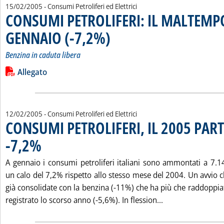
15/02/2005
- Consumi Petroliferi ed Elettrici
CONSUMI PETROLIFERI: IL MALTEMP
GENNAIO (-7,2%)
. Sottotitolo: Benzina in caduta libera
. Pubblicata martedì 15 febbraio 2005 alle 15.2
Benzina in caduta libera
Leggi tutta la notizia: 'CONSUMI PETROLIFERI: IL MALTEMPO
Lista allegati PDF alla notizia
Allegato
12/02/2005
- Consumi Petroliferi ed Elettrici
CONSUMI PETROLIFERI, IL 2005 PAR
-7,2%
. Pubblicata sabato 12 febbraio 2005 alle 15.16.
A gennaio i consumi petroliferi italiani sono ammontati a 7.1
un calo del 7,2% rispetto allo stesso mese del 2004. Un avvio
già consolidate con la benzina (-11%) che ha più che raddoppia
Leggi tutta la n
registrato lo scorso anno (-5,6%). In flession...