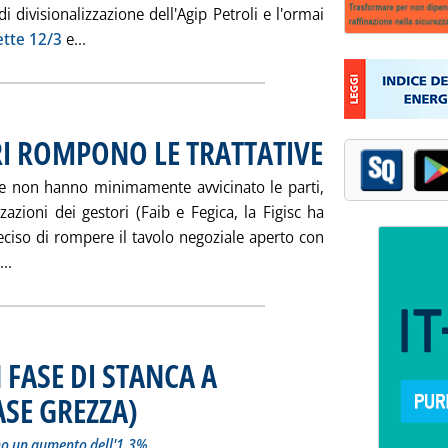
divisionalizzazione dell'Agip Petroli e l'ormai
Leggi tutta la notizia: 'ENI: NASCE “AGIP RETE S
ette 12/3
e...
RI ROMPONO LE TRATTATIVE
. Pubblicata mercoledì 18 
che non hanno minimamente avvicinato le parti,
zazioni dei gestori (Faib e Fegica, la Figisc ha
eciso di rompere il tavolo negoziale aperto con
Leggi tutta la notizia: '… E INTANTO I GESTORI ROMPONO LE
..
 FASE DI STANCA A
SE GREZZA)
. Sottotitolo: Per giugno le previsioni del Gestore indicano un a
. Pubblicata mercoledì 18 giugno 2003 alle 15.21.
ano un aumento dell'1,3%