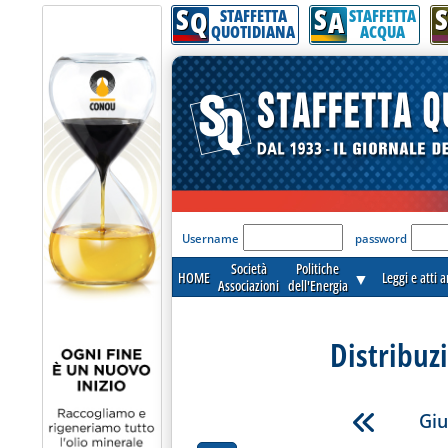
S
S
S
Q
A
STAFFETTA
STAFFETTA
QUOTIDIANA
ACQUA
'Modulo Login per acceder
Username
password
Società
Politiche
HOME
▼
Leggi e atti 
Associazioni
dell'Energia
Distribuz
Giu