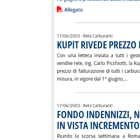
Leggi tutta la notizia: 'CONSUMI E
Lista allegati PDF alla notiz
Allegato
17/06/2003
- Rete Carburanti
KUPIT RIVEDE PREZZO
Con una lettera inviata a tutti i ges
vendite rete, ing. Carlo Picchiotti, la K
prezzo di fatturazione di tutti i carbur
Leggi
misura, in vigore dal 1° giugno,...
17/06/2003
- Rete Carburanti
FONDO INDENNIZZI, 
IN VISTA INCREMENTO
Riunito la scorsa settimana a Roma,