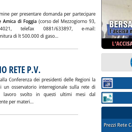
iugno 2003 alle 15.26.
ermine per presentare domanda per partecipare
e Amica di Foggia
(corso del Mezzogiorno 93,
021, telefax 0881/633897, e-mail:
Leggi tutta la notizia: 'GARA 
itura di lt 500.000 di gaso...
L’ACCIS
 RETE P.V.
 alla Conferenza dei presidenti delle Regioni la
Sezione:
di un osservatorio interregionale sulla rete di
el lavoro svolto in questi ultimi mesi dal
Sezione: quotaz
Leggi tutta la notizia: 'PRONTO OSSERVATORIO 
te per materi...
STAFFETTA PRE
Prezzi Rete 