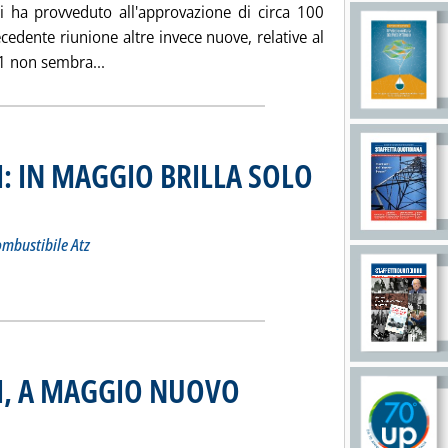
ti ha provveduto all'approvazione di circa 100
ecedente riunione altre invece nuove, relative al
Leggi tutta la notizia: 'FONDO INDENNIZZI, 
1 non sembra...
: IN MAGGIO BRILLA SOLO
ottotitolo: E dalla termoelettrica esce di scena l'olio combustibile Atz
ubblicata martedì 17 giugno 2003 alle 15.6.
combustibile Atz
ETROLIFERI: IN MAGGIO BRILLA SOLO LA STELLA DEL DIESEL'
ia
I, A MAGGIO NUOVO
bato 14 giugno 2003 alle 15.0.