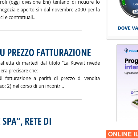
oli (oggi divisione Eni) tentano di ricucire lo
 negoziale aperto sin dal novembre 2000 per la
Leggi tutta la notizia: 'AGIP-GESTORI, SI TEN
 e contrattuali...
SU PREZZO FATTURAZIONE
. Pubblicata giovedì 19 giugno 2
taffetta di martedì dal titolo “La Kuwait rivede
dera precisare che:
di fatturazione a parità di prezzo di vendita
Leggi tutta la notizia: 'PRECIS
so; 2) nel corso di un incontr...
 SPA”, RETE DI
dì 18 giugno 2003 alle 15.39.