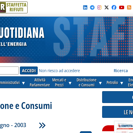
R
STAFFETTA
RIFIUTI
e'
Non riesco ad accedere
Ricerca
Attività
Mercati e
Distribuzione
En
amministrativi
▼
▼
▼
Petrolio
▼
Parlamentare
Prezzi
e Consumi
Ele
ione e Consumi
LE 
gno - 2003