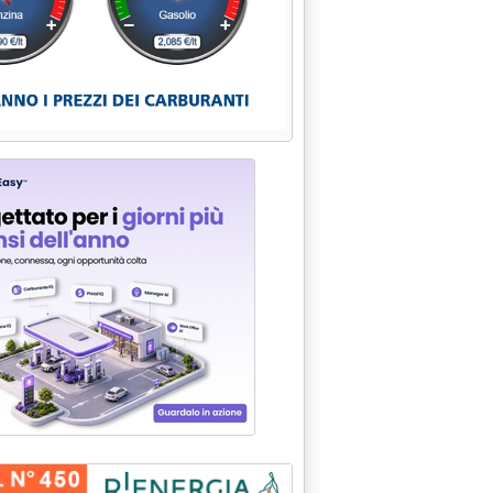
TA LA RICUCITURA'
003 alle 15.12.
AZIONE KUPIT SU PREZZO FATTURAZIONE'