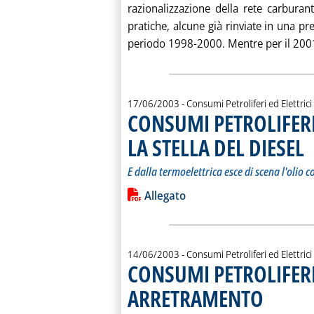
razionalizzazione della rete carburan
pratiche, alcune già rinviate in una pr
periodo 1998-2000. Mentre per il 200
17/06/2003
- Consumi Petroliferi ed Elettrici
CONSUMI PETROLIFERI
LA STELLA DEL DIESEL
. S
. P
E dalla termoelettrica esce di scena l'olio 
Leggi tutta la notizia: 'CONSUMI P
Lista allegati PDF alla notiz
Allegato
14/06/2003
- Consumi Petroliferi ed Elettrici
CONSUMI PETROLIFER
ARRETRAMENTO
. Pubblicata sa