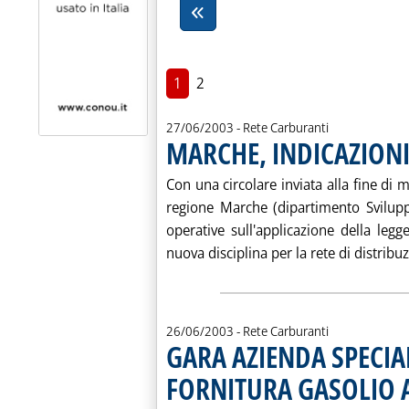
1
2
27/06/2003
- Rete Carburanti
MARCHE, INDICAZIONI 
. Pubblicata venerdì 27 giugno 2003 alle 16.10.
Con una circolare inviata alla fine di m
regione Marche (dipartimento Svilupp
operative sull'applicazione della leg
nuova disciplina per la rete di distribuzi
26/06/2003
- Rete Carburanti
GARA AZIENDA SPECIA
FORNITURA GASOLIO