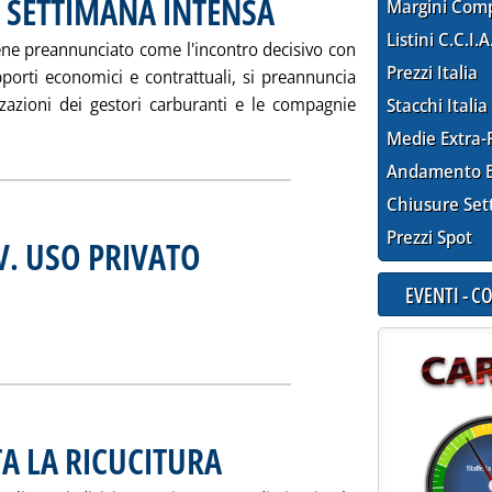
 SETTIMANA INTENSA
. Pubblicata martedì 24 giugno 2003 alle 
Margini Com
Listini C.C.I.A
viene preannunciato come l'incontro decisivo con
Prezzi Italia
porti economici e contrattuali, si preannuncia
zazioni dei gestori carburanti e le compagnie
Stacchi Italia
eggi tutta la notizia: 'COMPAGNIE-GESTORI, SETTIMANA INTEN
Medie Extra-
Andamento E
Chiusure Set
Prezzi Spot
V. USO PRIVATO
giugno 2003 alle 12.32.
EVENTI - 
MAP SU P.V. USO PRIVATO (19/6/2003)'
ia
TA LA RICUCITURA
. Pubblicata giovedì 19 giugno 2003 alle 15.15.