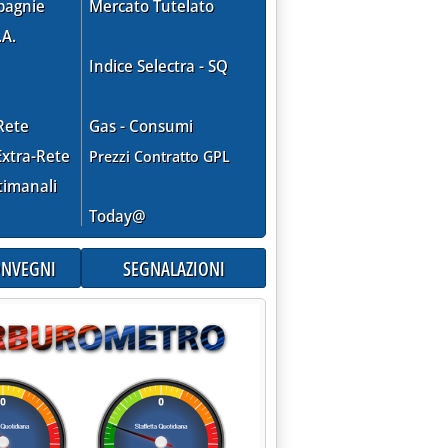
15.25.
pagnie
Mercato Tutelato
.A.
Indice Selectra - SQ
SA'
Rete
Gas - Consumi
xtra-Rete
Prezzi Contratto GPL
timanali
Today@
CONVEGNI
SEGNALAZIONI