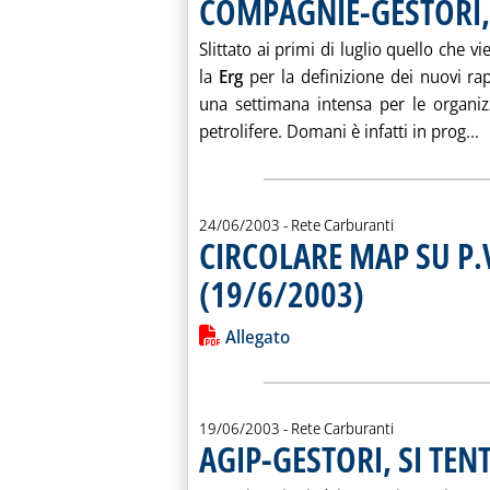
COMPAGNIE-GESTORI,
Slittato ai primi di luglio quello che 
la
Erg
per la definizione dei nuovi rap
una settimana intensa per le organiz
L
petrolifere. Domani è infatti in prog...
24/06/2003
- Rete Carburanti
CIRCOLARE MAP SU P.
(19/6/2003)
. Pubblicata martedì 24 
Leggi tutta la notizia: 'CIRCOLARE 
Lista allegati PDF alla notiz
Allegato
19/06/2003
- Rete Carburanti
AGIP-GESTORI, SI TEN