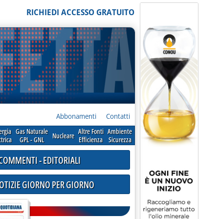
RICHIEDI ACCESSO GRATUITO
Abbonamenti
Contatti
ergia
Gas Naturale
Altre Fonti
Ambiente
Nucleare
ttrica
GPL - GNL
Efficienza
Sicurezza
COMMENTI - EDITORIALI
NOTIZIE GIORNO PER GIORNO