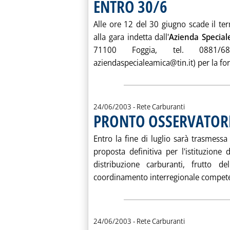
ENTRO 30/6
. Pubblicata giovedì 26 g
Alle ore 12 del 30 giugno scade il t
alla gara indetta dall'
Azienda Special
71100 Foggia, tel. 0881/684
aziendaspecialeamica@tin.it) per la forn
24/06/2003
- Rete Carburanti
PRONTO OSSERVATORIO
. Pubblicata martedì 24 giugno 2003 alle 15.27.
Entro la fine di luglio sarà trasmessa
proposta definitiva per l'istituzione 
distribuzione carburanti, frutto d
coordinamento interregionale competen
24/06/2003
- Rete Carburanti