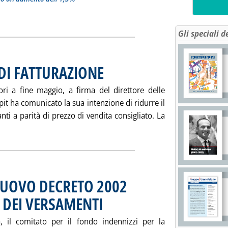
LETTRICI IN FASE DI STANCA A MAGGIO (+1,5% SU BASE GREZZA)'
ia
Gli speciali d
 DI FATTURAZIONE
. Pubblicata martedì 17 giugno 2003 alle 15.15.
tori a fine maggio, a firma del direttore delle
upit ha comunicato la sua intenzione di ridurre il
anti a parità di prezzo di vendita consigliato. La
 tutta la notizia: 'KUPIT RIVEDE PREZZO DI FATTURAZIONE'
NUOVO DECRETO 2002
 DEI VERSAMENTI
. Pubblicata martedì 17 giugno 2003 alle 15.14.
 il comitato per il fondo indennizzi per la