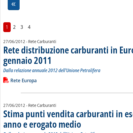
1
2
3
4
27/06/2012
- Rete Carburanti
Rete distribuzione carburanti in Eur
gennaio 2011
. Sottotitolo: Dalla relazione annuale 2012 dell'Unione Pet
. Pubblicata mercoledì 27 giugno 2012 alle 15.4.
Dalla relazione annuale 2012 dell'Unione Petrolifera
Leggi tutta la notizia: 'Rete distribuzione carburanti in Euro
Lista allegati PDF alla notizia
Rete Europa
27/06/2012
- Rete Carburanti
Stima punti vendita carburanti in ese
anno e erogato medio
. Sottotitolo: Dalla relazione annual
. Pubblicata mercoledì 27 giugno 201