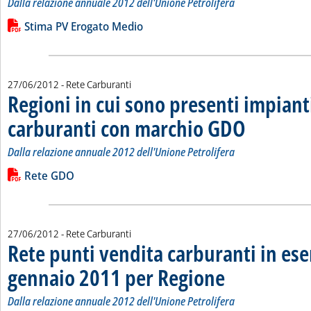
Dalla relazione annuale 2012 dell'Unione Petrolifera
Leggi tutta la notizia: 'Stima punti vendita carburanti in ese
Lista allegati PDF alla notizia
Stima PV Erogato Medio
27/06/2012
- Rete Carburanti
Regioni in cui sono presenti impiant
carburanti con marchio GDO
. Sottotitolo: Dalla
. Pubblicata mercol
Dalla relazione annuale 2012 dell'Unione Petrolifera
Leggi tutta la notizia: 'Regioni in cui sono presenti impianti
Lista allegati PDF alla notizia
Rete GDO
27/06/2012
- Rete Carburanti
Rete punti vendita carburanti in eser
gennaio 2011 per Regione
. Sottotitolo: Dalla relaz
. Pubblicata mercoledì 27
Dalla relazione annuale 2012 dell'Unione Petrolifera