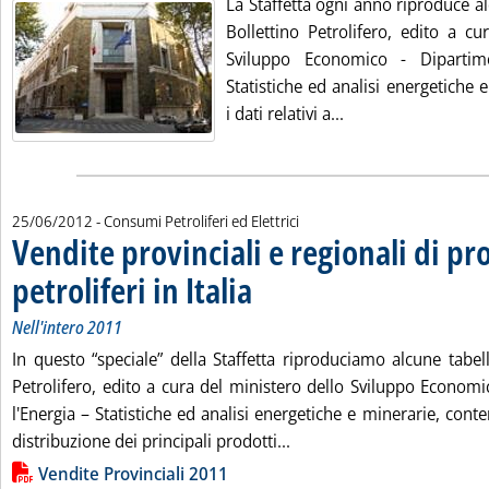
La Staffetta ogni anno riproduce 
Bollettino Petrolifero, edito a cu
Sviluppo Economico - Dipartim
Statistiche ed analisi energetiche 
Leggi tutta la notiz
i dati relativi a...
25/06/2012
- Consumi Petroliferi ed Elettrici
Vendite provinciali e regionali di pr
petroliferi in Italia
. Sottotitolo: Nell'intero 2011
. Pubblicata lunedì 25 giugno 2012 alle 16.30
Nell'intero 2011
In questo “speciale” della Staffetta riproduciamo alcune tabell
Petrolifero, edito a cura del ministero dello Sviluppo Econom
l'Energia – Statistiche ed analisi energetiche e minerarie, contene
Leggi tutta la notizia: 'Ven
distribuzione dei principali prodotti...
Lista allegati PDF alla notizia
Vendite Provinciali 2011