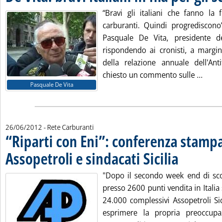
“Bravi gli italiani che fanno la f
carburanti. Quindi progrediscono
Pasquale De Vita, presidente del
rispondendo ai cronisti, a margin
della relazione annuale dell'Ant
Leggi 
chiesto un commento sulle ...
Pasquale De Vita
26/06/2012
- Rete Carburanti
“Riparti con Eni”: conferenza stamp
Assopetroli e sindacati Sicilia
. Pubblicata marte
"Dopo il secondo week end di sco
presso 2600 punti vendita in Italia
24.000 complessivi Assopetroli Sic
esprimere la propria preoccup