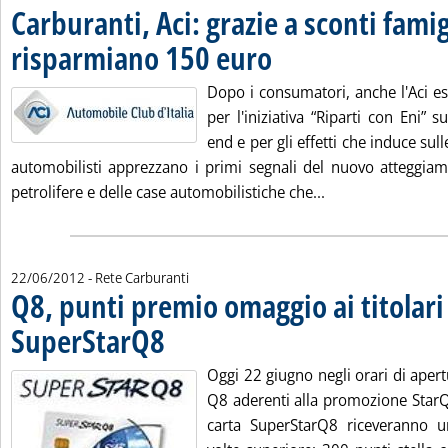
Carburanti, Aci: grazie a sconti famig
risparmiano 150 euro
. Pubblicata venerdì 22 giugno 2012 
Dopo i consumatori, anche l'Aci 
per l'iniziativa “Riparti con Eni” 
end e per gli effetti che induce sul
automobilisti apprezzano i primi segnali del nuovo atteggia
Leggi tutta la not
petrolifere e delle case automobilistiche che...
22/06/2012
- Rete Carburanti
Q8, punti premio omaggio ai titolari 
SuperStarQ8
. Pubblicata venerdì 22 giugno 2012 alle 9.3.
Oggi 22 giugno negli orari di apertu
Q8 aderenti alla promozione StarQ8 i
carta SuperStarQ8 riceveranno 