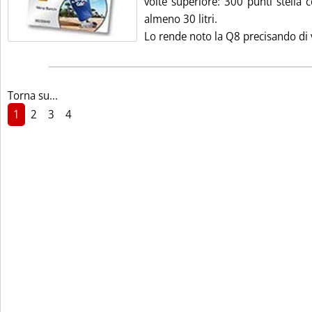
volte superiore: 300 punti stella 
almeno 30 litri.
Lo rende noto la Q8 precisando di vo
Torna su...
1
2
3
4