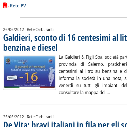
Leggi tutta la notizia: 'Rete punti vendita carburanti in eser
Lista allegati PDF alla notizia
Rete PV
26/06/2012
- Rete Carburanti
Galdieri, sconto di 16 centesimi al li
benzina e diesel
. Pubblicata martedì 26 giugno 2012 alle 15.33.
La Galdieri & Figli Spa, società par
provincia di Salerno, pratich
centesimi al litro su benzina e d
informa la società in una nota, sa
venerdì su tutti gli impianti del
Leggi tut
consultare la mappa dell...
26/06/2012
- Rete Carburanti
De Vita: bravi italiani in fila per gli s