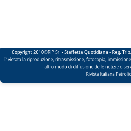
Copyright 2010
©RIP Srl -
Staffetta Quotidiana - Reg. Tri
E' vietata la riproduzione, ritrasmissione, fotocopia, immissione 
altro modo di diffusione delle notizie o ser
Rivista Italiana Petrol