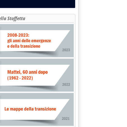
ella Staffetta
SO ITALIANA DA IERI A 1.105 LIRE/LITRO'