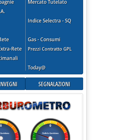
pagnie
Mercato Tutelato
NTO LE MEDIE CEE - DI NUOVO POSITIVO STACCO SU GASOLIO A
.A.
Indice Selectra - SQ
Rete
Gas - Consumi
xtra-Rete
Prezzi Contratto GPL
timanali
Today@
CONVEGNI
SEGNALAZIONI
/1'