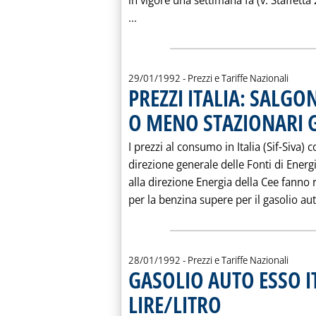
in vigore una settimana fa (v. Staffetta
Leggi tutta la notizia: 'GASOLIO 
...
29/01/1992
- Prezzi e Tariffe Nazionali
PREZZI ITALIA: SALGON
O MENO STAZIONARI G
I prezzi al consumo in Italia (Sif-Siva)
direzione generale delle Fonti di Energi
alla direzione Energia della Cee fanno
per la benzina supere per il gasolio au
28/01/1992
- Prezzi e Tariffe Nazionali
GASOLIO AUTO ESSO IT
LIRE/LITRO
. Pubblicata martedì 28 genn