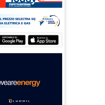
GI'
lle 0.0.
LGONO BENZINE E GASOLI - PIU' O MENO STAZIONARI GLI OLI CO