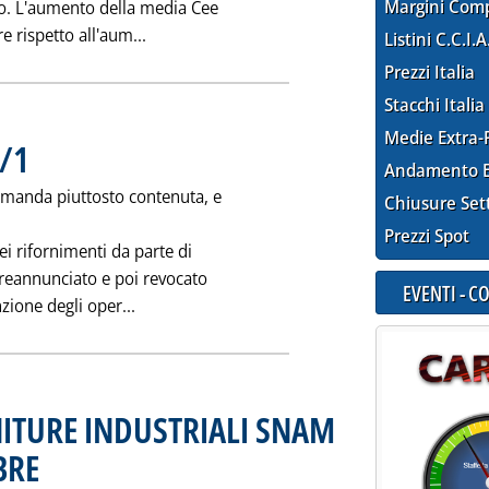
Margini Com
hilo. L'aumento della media Cee
Leggi tutta la notizia: 'ANCORA IN AUME
re rispetto all'aum...
Listini C.C.I.A
Prezzi Italia
Stacchi Italia
Medie Extra-
/1
. Pubblicata giovedì 30 gennaio 1992 alle 0.0.
Andamento E
omanda piuttosto contenuta, e
Chiusure Set
Prezzi Spot
dei rifornimenti da parte di
preannunciato e poi revocato
EVENTI - 
Leggi tutta la notizia: 'MERCATO INTERNO 30
nzione degli oper...
ITURE INDUSTRIALI SNAM
BRE
. Pubblicata mercoledì 29 gennaio 1992 alle 0.0.