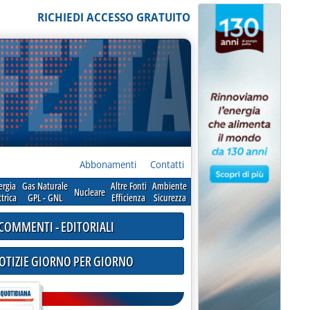
RICHIEDI ACCESSO GRATUITO
Abbonamenti
Contatti
ergia
Gas Naturale
Altre Fonti
Ambiente
Nucleare
ttrica
GPL - GNL
Efficienza
Sicurezza
COMMENTI - EDITORIALI
NOTIZIE GIORNO PER GIORNO