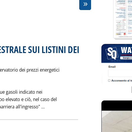
STRALE SUI LISTINI DEI
icata venerdì 31 gennaio 1992 alle 0.0.
rvatorio dei prezzi energetici
due gasoli indicato nei
po elevato e ciò, nel caso del
Leggi tutta la notizia: 'PRIMA VERIFICA 
riera all'ingresso" ...