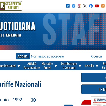
R
STAFFETTA
RIFIUTI
e'
Non riesco ad accedere
Ricerca
Attività
Mercati e
Distribuzione
En
amministrativi
▼
▼
▼
Petrolio
▼
Parlamentare
Prezzi
e Consumi
Ele
ariffe Nazionali
LE 
naio - 1992