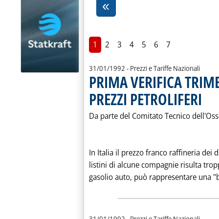
1
2
3
4
5
6
7
31/01/1992
- Prezzi e Tariffe Nazionali
PRIMA VERIFICA TRIME
PREZZI PETROLIFERI
. Pubbl
Da parte del Comitato Tecnico dell'Osse
In Italia il prezzo franco raffineria dei 
listini di alcune compagnie risulta trop
gasolio auto, può rappresentare una "bar
31/01/1992
- Prezzi e Tariffe Nazionali