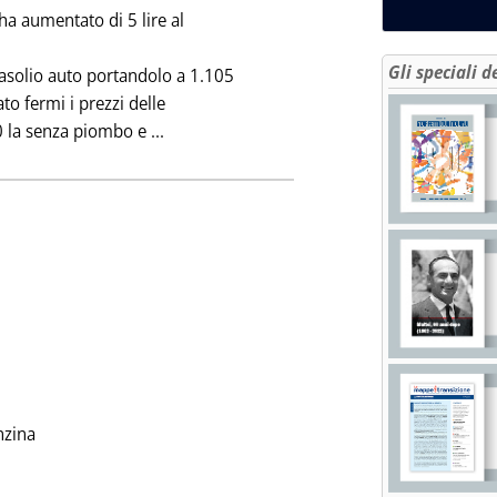
ha aumentato di 5 lire al
Gli speciali d
gasolio auto portandolo a 1.105
to fermi i prezzi delle
Leggi tutta la notizia: 'GASOLIO AUTO ES
0 la senza piombo e ...
. Pubblicata lunedì 27 gennaio 1992 alle 0.0.
nzina