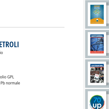
 'LISTINO PREZZI AVIOIL'
PETROLI
. Pubblicata lunedì 27 gennaio 1992 alle 0.0.
io
olio GPL
za Pb normale
eggi tutta la notizia: 'LISTINO PREZZI AGIP PETROLI'