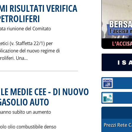
MI RISULTATI VERIFICA
PETROLIFERI
. Pubblicata venerdì 31 gennaio 1992 alle 0.0.
ata riunione del Comitato
L’ACCIS
tici (v. Staffetta 22/1) per
plicazione del nuovo regime di
Leggi tutta la notizia: 'ANTICIPAZIONI SU PRIMI
oliferi. Una...
Sezione:
E MEDIE CEE - DI NUOVO
GASOLIO AUTO
. Pubblicata giovedì 30 gennaio 1992 alle 0.0.
Sezione: quotaz
 hanno subìto un aumento
STAFFETTA PRE
Prezzi Rete 
 solo olio combustibile denso