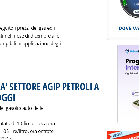
guito i prezzi del gas ed i
ati nel mese di dicembre alle
ompibili in applicazione degli
tizia: 'METANO: PREZZI FORNITURE INDUSTRIALI SNAM PER IL 
' SETTORE AGIP PETROLI A
OGGI
. Pubblicata mercoledì 29 gennaio 1992 alle 0.0.
del gasolio auto delle
tato di 10 lire e costa ora
.105 lire/litro, era entrato