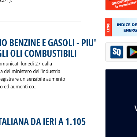
 22/1).
AUTO SOCIETA' SETTORE AGIP PETROLI A 1.115 LIRE/LITRO DA OG
O BENZINE E GASOLI - PIU'
LI OLI COMBUSTIBILI
. Pubblicata mercoledì 29 gennaio 1992 a
 comunicati lunedi 27 dalla
a del ministero dell'Industria
 registrare un sensibile aumento
Leggi tutta la notizia: 'PREZZI ITALIA: SA
to ed aumenti co...
ALIANA DA IERI A 1.105
aio 1992 alle 0.0.