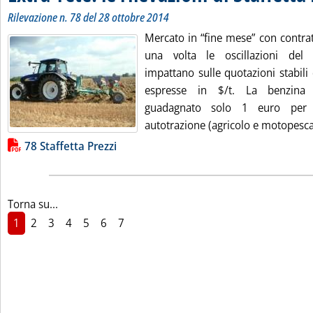
Rilevazione n. 78 del 28 ottobre 2014
Mercato in “fine mese” con contrat
una volta le oscillazioni del
impattano sulle quotazioni stabili
espresse in $/t. La benzina
guadagnato solo 1 euro per mi
autotrazione (agricolo e motopesca) 
Lista allegati PDF alla notizia
78 Staffetta Prezzi
Torna su...
1
2
3
4
5
6
7