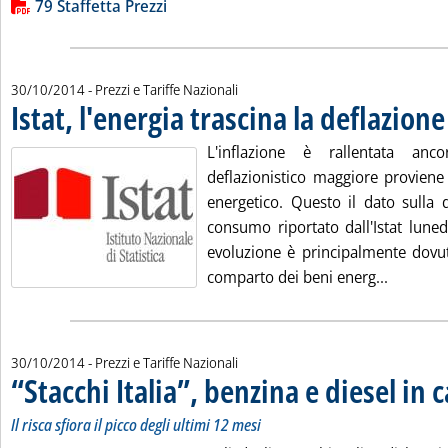
Lista allegati PDF alla notizia
79 Staffetta Prezzi
30/10/2014
- Prezzi e Tariffe Nazionali
Istat, l'energia trascina la deflazione
L'inflazione è rallentata anc
deflazionistico maggiore proviene 
energetico. Questo il dato sulla 
consumo riportato dall'Istat luned
evoluzione è principalmente dovuta
Leggi tut
comparto dei beni energ...
30/10/2014
- Prezzi e Tariffe Nazionali
“Stacchi Italia”, benzina e diesel in c
Il risca sfiora il picco degli ultimi 12 mesi