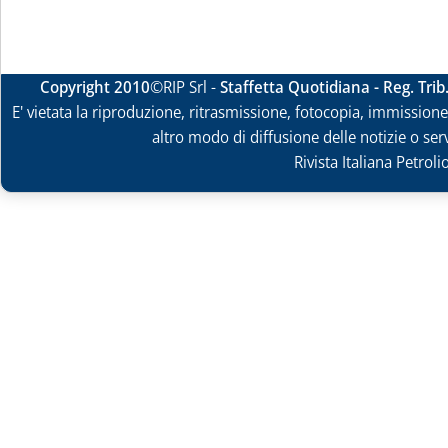
Copyright 2010
©RIP Srl -
Staffetta Quotidiana - Reg. Tri
E' vietata la riproduzione, ritrasmissione, fotocopia, immissione 
altro modo di diffusione delle notizie o ser
Rivista Italiana Petrol