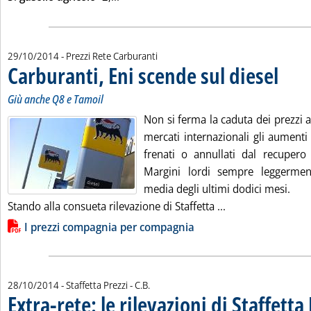
29/10/2014
- Prezzi Rete Carburanti
Carburanti, Eni scende sul diesel
. Sottotit
. Pubblica
Giù anche Q8 e Tamoil
Non si ferma la caduta dei prezzi 
mercati internazionali gli aumenti
frenati o annullati dal recupero 
Margini lordi sempre leggermen
media degli ultimi dodici mesi.
Leggi tutta la not
Stando alla consueta rilevazione di Staffetta ...
Lista allegati PDF alla notizia
I prezzi compagnia per compagnia
di:
28/10/2014
- Staffetta Prezzi -
C.B.
Extra-rete: le rilevazioni di Staffetta