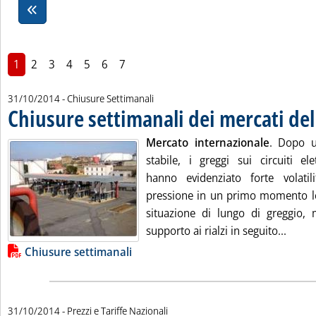
1
2
3
4
5
6
7
31/10/2014
- Chiusure Settimanali
Chiusure settimanali dei mercati del
Mercato internazionale
. Dopo u
stabile, i greggi sui circuiti ele
hanno evidenziato forte volatil
pressione in un primo momento le 
situazione di lungo di greggio,
Leggi 
supporto ai rialzi in seguito...
Lista allegati PDF alla notizia
Chiusure settimanali
31/10/2014
- Prezzi e Tariffe Nazionali