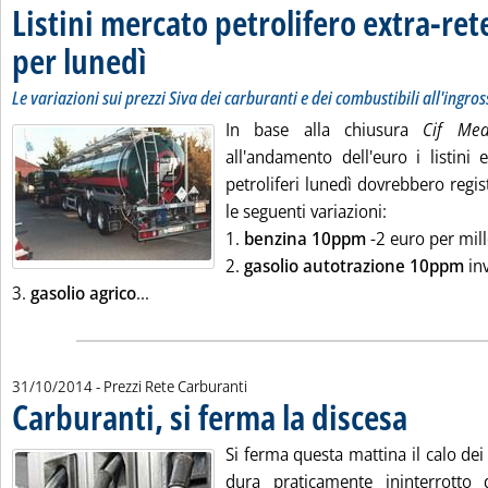
Listini mercato petrolifero extra-ret
per lunedì
. Sottotitolo: Le variazioni sui prezzi Siva dei carburanti e dei comb
. Pubblicata venerdì 31 ottobre 2014 alle 9.26.
Le variazioni sui prezzi Siva dei carburanti e dei combustibili all'ingro
In base alla chiusura
Cif Me
all'andamento dell'euro i listini 
petroliferi lunedì dovrebbero regist
le seguenti variazioni:
1.
benzina 10ppm
-2 euro per mille
2.
gasolio autotrazione 10ppm
inv
Leggi tutta la notizia: 'Listini mercato petro
3.
gasolio agrico
...
31/10/2014
- Prezzi Rete Carburanti
Carburanti, si ferma la discesa
. Pubblicata ve
Si ferma questa mattina il calo de
dura praticamente ininterrotto da