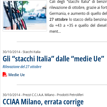
Cali degli “stacchi Italia” di benzi
rilevazione di ottobre, grazie ai for
Germania, e aumento di quello del ri
27 ottobre
lo stacco della benzina
da +43 a +35 e quello del diese
Leggi tutta la notizia: '“Sta
ment...
30/10/2014
- Stacchi Italia
Gli “stacchi Italia” dalle “medie Ue”
. 
. 
Rilevazione del 27 ottobre
Leggi tutta la notizia: 'Gli “stacchi Italia” dalle “medie Ue”'
Lista allegati PDF alla notizia
Medie Ue
30/10/2014
- Prezzi C.C.I.A.A. Milano - Prodotti Petroliferi
CCIAA Milano, errata corrige
. Pubblicata giovedì 