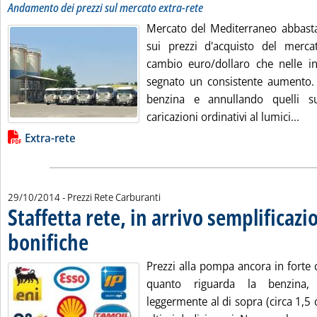
Andamento dei prezzi sul mercato extra-rete
Mercato del Mediterraneo abbastan
sui prezzi d'acquisto del merca
cambio euro/dollaro che nelle in
segnato un consistente aumento. L
benzina e annullando quelli su
Leg
caricazioni ordinativi al lumici...
Lista allegati PDF alla notizia
Extra-rete
29/10/2014
- Prezzi Rete Carburanti
Staffetta rete, in arrivo semplificazio
bonifiche
. Pubblicata mercoledì 29 ottobre 2014 alle 12.18.
Prezzi alla pompa ancora in forte c
quanto riguarda la benzina,
leggermente al di sopra (circa 1,5 