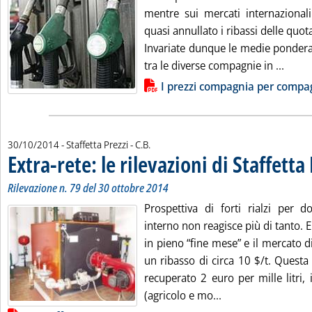
mentre sui mercati internazionali
quasi annullato i ribassi delle quot
Invariate dunque le medie ponderat
Leggi 
tra le diverse compagnie in ...
Lista allegati PDF alla notizia
I prezzi compagnia per compa
di:
30/10/2014
- Staffetta Prezzi -
C.B.
Extra-rete: le rilevazioni di Staffetta
Rilevazione n. 79 del 30 ottobre 2014
Prospettiva di forti rialzi per
interno non reagisce più di tanto. 
in pieno “fine mese” e il mercato 
un ribasso di circa 10 $/t. Questa
recuperato 2 euro per mille litri, 
Leggi tutta la notiz
(agricolo e mo...