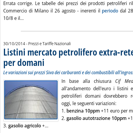
Errata corrige. Le tabelle dei prezzi dei prodotti petroliferi r
Commercio di Milano il 26 agosto - inerenti il
periodo
dal 28
Leggi tutta la notizia: 'CCIAA Milano, errata corrige'
10/8 e il...
30/10/2014
- Prezzi e Tariffe Nazionali
Listini mercato petrolifero extra-ret
per domani
. Sottotitolo: Le variazioni sui prezzi Siva dei carburanti e dei c
. Pubblicata giovedì 30 ottobre 2014 alle 9.9.
Le variazioni sui prezzi Siva dei carburanti e dei combustibili all'ingro
In base alla chiusura
Cif Me
all'andamento dell'euro i listini 
petroliferi domani dovrebbero re
oggi, le seguenti variazioni:
1.
benzina 10ppm
+11 euro per mill
2.
gasolio autotrazione 10ppm
+1
Leggi tutta la notizia: 'Listini mercato 
3.
gasolio agricolo
+...