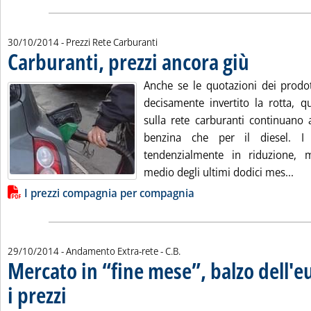
30/10/2014
- Prezzi Rete Carburanti
Carburanti, prezzi ancora giù
. Pubblicata gioved
Anche se le quotazioni dei prodott
decisamente invertito la rotta, q
sulla rete carburanti continuano 
benzina che per il diesel. I
tendenzialmente in riduzione, mo
Leg
medio degli ultimi dodici mes...
Lista allegati PDF alla notizia
I prezzi compagnia per compagnia
di:
29/10/2014
- Andamento Extra-rete -
C.B.
Mercato in “fine mese”, balzo dell'eu
i prezzi
. Sottotitolo: Andamento dei prezzi sul mercato extra-rete
. Pubblicata mercoledì 29 ottobre 2014 alle 14.54.