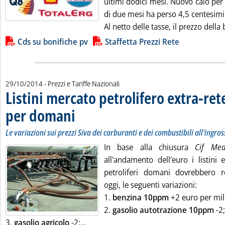
ultimi dodici mesi. Nuovo calo per
di due mesi ha perso 4,5 centesimi
Al netto delle tasse, il prezzo della b
Lista allegati PDF alla notizia
Cds su bonifiche pv
Staffetta Prezzi Rete
29/10/2014
- Prezzi e Tariffe Nazionali
Listini mercato petrolifero extra-ret
per domani
. Sottotitolo: Le variazioni sui prezzi Siva dei carburanti e dei c
. Pubblicata mercoledì 29 ottobre 2014 alle 9.46.
Le variazioni sui prezzi Siva dei carburanti e dei combustibili all'ingro
In base alla chiusura
Cif Me
all'andamento dell'euro i listini 
petroliferi domani dovrebbero re
oggi, le seguenti variazioni:
1.
benzina 10ppm
+2 euro per mille
2.
gasolio autotrazione 10ppm
-2;
Leggi tutta la notizia: 'Listini mercato
3.
gasolio agricolo
-2;...