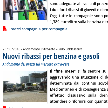
sono adeguate al livello di prezzo
i due forti ribassi di giovedì e dom
Oggi tutte le compagnie sono po
1,389 euro/litro sulla benzina e tr
Lista allegati PDF alla notizia
I prezzi compagnia per compagnia
di:
26/05/2010
- Andamento Extra-rete -
Carlo Baldassarre
Nuovi ribassi per benzina e gasoli
. Sotto
. Pubbl
Andamento dei prezzi sul mercato extra-rete
Il “fine mese” si fa sentire su
aggravando una situazione di 
determinata dai continui scivo
Mediterraneo e di conseguenza sui
effettuo dissuasivo sulla clien
attendere o rifornirsi con quantita