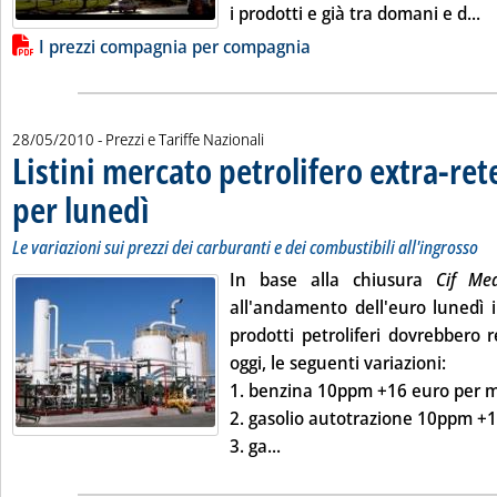
Le
i prodotti e già tra domani e d...
Lista allegati PDF alla notizia
I prezzi compagnia per compagnia
28/05/2010
- Prezzi e Tariffe Nazionali
Listini mercato petrolifero extra-ret
per lunedì
. Sottotitolo: Le variazioni sui prezzi dei carburanti e dei combustib
. Pubblicata venerdì 28 maggio 2010 alle 9.2.
Le variazioni sui prezzi dei carburanti e dei combustibili all'ingrosso
In base alla chiusura
Cif M
all'andamento dell'euro lunedì i 
prodotti petroliferi dovrebbero r
oggi, le seguenti variazioni:
1.
benzina 10ppm
+16 euro per mil
2.
gasolio autotrazione 10ppm
+1
Leggi tutta la notizia: 'List
3.
ga...