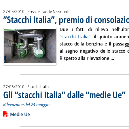
27/05/2010
- Prezzi e Tariffe Nazionali
”Stacchi Italia”, premio di consolazio
Due i fatti di rilievo nell'ult
“stacchi Italia”
: il quinto aumen
stacco della benzina e il passagg
al segno negativo dello stacco de
Leggi tu
Rispetto alla rilevazione ...
27/05/2010
- Stacchi Italia
Gli “stacchi Italia” dalle “medie Ue”
. 
. 
Rilevazione del 24 maggio
Leggi tutta la notizia: 'Gli “stacchi Italia” dalle “medie Ue”'
Lista allegati PDF alla notizia
Medie Ue