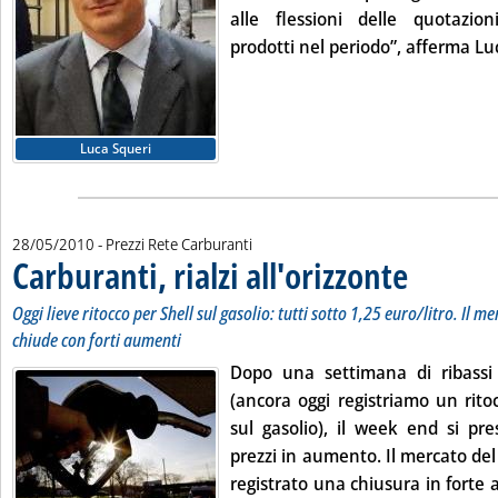
alle flessioni delle quotazion
prodotti nel periodo”, afferma Luc
Luca Squeri
28/05/2010
- Prezzi Rete Carburanti
Carburanti, rialzi all'orizzonte
. Sottotitolo: Ogg
. Pubblicata ven
Oggi lieve ritocco per Shell sul gasolio: tutti sotto 1,25 euro/litro. Il 
chiude con forti aumenti
Dopo una settimana di ribassi f
(ancora oggi registriamo un ritoc
sul gasolio), il week end si pr
prezzi in aumento. Il mercato del
registrato una chiusura in fort