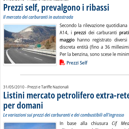
Prezzi self, prevalgono i ribassi
. Sottotitolo: 
. Pubblicata l
Il mercato dei carburanti in autostrada
Secondo la rilevazione quotidiana 
A14, i
prezzi
dei carburanti
prat
maggio
hanno registrato divers
discreta entità (fino a 36 millesimi
Per la benzina, sono scese le minime
Lista allegati PDF alla notizia
Prezzi Self
31/05/2010
- Prezzi e Tariffe Nazionali
Listini mercato petrolifero extra-ret
per domani
. Sottotitolo: Le variazioni sui prezzi dei carburanti e dei combus
. Pubblicata lunedì 31 maggio 2010 alle 9.12.
Le variazioni sui prezzi dei carburanti e dei combustibili all'ingrosso
In base alla chiusura
Cif M