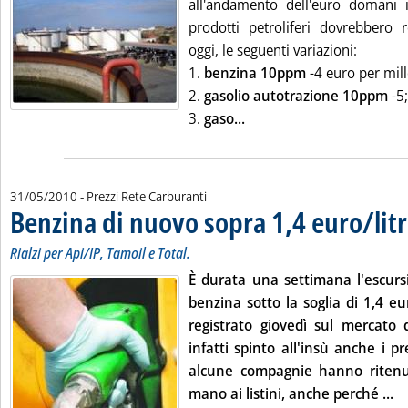
all'andamento dell'euro domani i 
prodotti petroliferi dovrebbero r
oggi, le seguenti variazioni:
1.
benzina 10ppm
-4 euro per mille
2.
gasolio autotrazione 10ppm
-5;
Leggi tutta la notizia: 'L
3.
gaso...
31/05/2010
- Prezzi Rete Carburanti
Benzina di nuovo sopra 1,4 euro/lit
Rialzi per Api/IP, Tamoil e Total.
È durata una settimana l'escurs
benzina sotto la soglia di 1,4 euro
registrato giovedì sul mercato
infatti spinto all'insù anche i pr
alcune compagnie hanno ritenu
Le
mano ai listini, anche perché ...