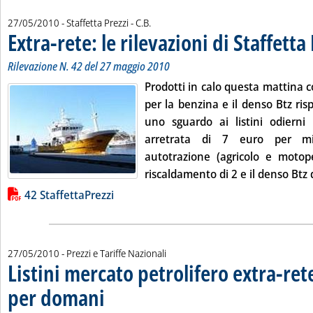
di:
27/05/2010
- Staffetta Prezzi -
C.B.
Extra-rete: le rilevazioni di Staffetta
Rilevazione N. 42 del 27 maggio 2010
Prodotti in calo questa mattina c
per la benzina e il denso Btz ris
uno sguardo ai listini odierni 
arretrata di 7 euro per mill
autotrazione (agricolo e motope
riscaldamento di 2 e il denso Btz d
Lista allegati PDF alla notizia
42 StaffettaPrezzi
27/05/2010
- Prezzi e Tariffe Nazionali
Listini mercato petrolifero extra-ret
per domani
. Sottotitolo: Le variazioni sui prezzi dei carburanti e dei combus
. Pubblicata giovedì 27 maggio 2010 alle 9.11.