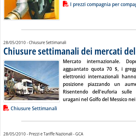
Lista allegati PDF alla notizia
I prezzi compagnia per compa
28/05/2010
- Chiusure Settimanali
Chiusure settimanali dei mercati de
Mercato internazionale.
Dopo
agguantato quota 70 $, i greggi
elettronici internazionali hann
posizione piazzando un aum
Risentendo dell'euforia sulle
uragani nel Golfo del Messico nei 
Lista allegati PDF alla notizia
Chiusure Settimanali
di:
28/05/2010
- Prezzi e Tariffe Nazionali -
GCA