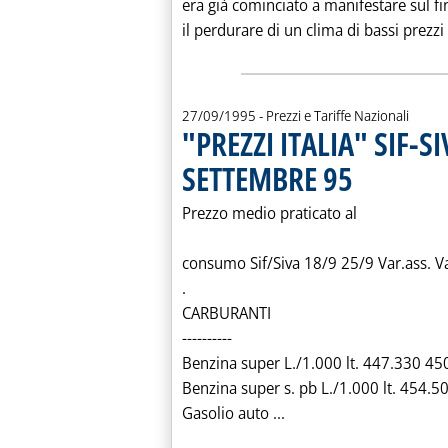
era già cominciato a manifestare sul fi
il perdurare di un clima di bassi prezzi 
27/09/1995
- Prezzi e Tariffe Nazionali
"PREZZI ITALIA" SIF-S
SETTEMBRE 95
. Pubblicata mercol
Prezzo medio praticato al
consumo Sif/Siva 18/9 25/9 Var.ass. V
.
CARBURANTI
----------
Benzina super L./1.000 lt. 447.330 45
Benzina super s. pb L./1.000 lt. 454.
Leggi tutta la notizia
Gasolio auto ...