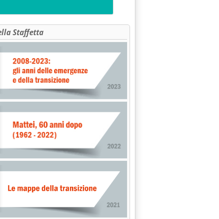
ella Staffetta
: LE "ULTIME" SUI RIBASSI'