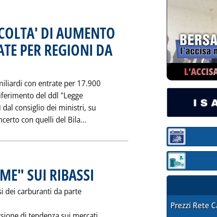
ACOLTA' DI AUMENTO
TE PER REGIONI DA
ta venerdì 29 settembre 1995 alle 0.0.
L’ACCIS
liardi con entrate per 17.900
 riferimento del ddl "Legge
dal consiglio dei ministri, su
Leggi tutta la notizia: 'QUOTA DI
erto con quelli del Bila...
Sezione:
Sezione: quotaz
ME" SUI RIBASSI
. Pubblicata venerdì 29 settembre 1995 alle 0.0.
si dei carburanti da parte
STAFFETTA PRE
Prezzi Rete 
rsione di tendenza sui mercati