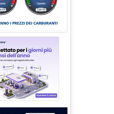
 LE "ULTIME" SUI RIBASSI'