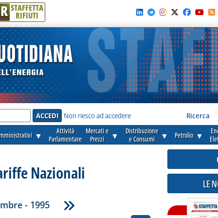
R
STAFFETTA
RIFIUTI
e'
Non riesco ad accedere
Ricerca
Attività
Mercati e
Distribuzione
En
amministrativi
▼
▼
▼
Petrolio
▼
Parlamentare
Prezzi
e Consumi
Ele
ariffe Nazionali
LE 
embre - 1995