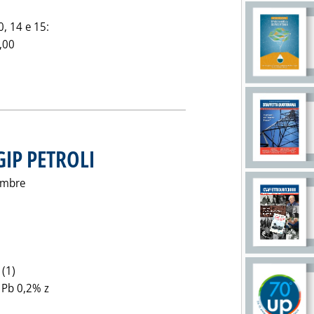
, 14 e 15:
0,00
ZI CONSIGLIATI BUTAN GAS'
GIP PETROLI
. Pubblicata martedì 26 settembre 1995 alle 0.0.
tembre
(1)
a Pb 0,2% z