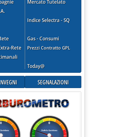
pagnie
Mercato Tutelato
.A.
Indice Selectra - SQ
Rete
Gas - Consumi
xtra-Rete
Prezzi Contratto GPL
timanali
Today@
CONVEGNI
SEGNALAZIONI
OMMERCIO SONO UN CONTROSENSO'