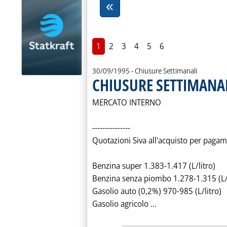
1
2
3
4
5
6
30/09/1995
- Chiusure Settimanali
CHIUSURE SETTIMANAL
MERCATO INTERNO
---------------
Quotazioni Siva all'acquisto per pagam
Benzina super 1.383-1.417 (L/litro)
Benzina senza piombo 1.278-1.315 (L/l
Gasolio auto (0,2%) 970-985 (L/litro)
Leggi tutta la not
Gasolio agricolo ...