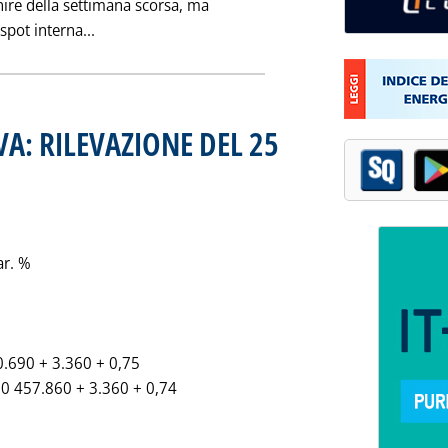
nire della settimana scorsa, ma
Leggi tutta la notizia: 'MERCATO INTERNO 28/9'
spot interna...
IVA: RILEVAZIONE DEL 25
edì 27 settembre 1995 alle 0.0.
ar. %
0.690 + 3.360 + 0,75
500 457.860 + 3.360 + 0,74
: '"PREZZI ITALIA" SIF-SIVA: RILEVAZIONE DEL 25 SETTEMBRE 95'