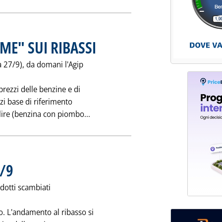
ME" SUI RIBASSI
. Pubblicata giovedì 28 settembre 1995 alle 0.0.
a 27/9), da domani l'Agip
i prezzi delle benzine e di
zi base di riferimento
Leggi tutta la notizia: 'CARBURANTI:
ire (benzina con piombo...
/9
. Pubblicata giovedì 28 settembre 1995 alle 0.0.
dotti scambiati
go. L'andamento al ribasso si