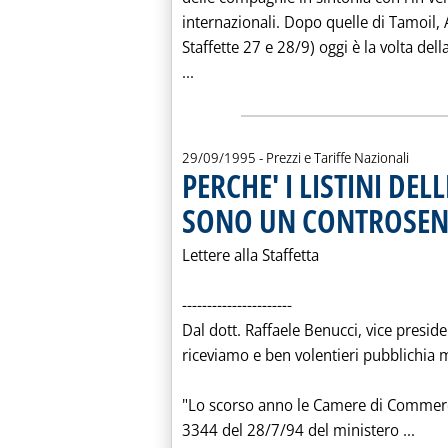
internazionali. Dopo quelle di Tamoil, A
Staffette 27 e 28/9) oggi è la volta della
Leggi tutta la notizia: 'CARBURANTI
...
29/09/1995
- Prezzi e Tariffe Nazionali
PERCHE' I LISTINI DE
SONO UN CONTROSE
Lettere alla Staffetta
----------------------
Dal dott. Raffaele Benucci, vice preside
riceviamo e ben volentieri pubblichia 
"Lo scorso anno le Camere di Commercio
Legg
3344 del 28/7/94 del ministero ...