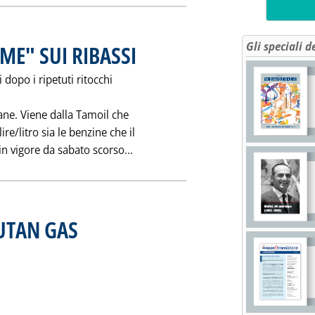
Gli speciali d
ME" SUI RIBASSI
. Pubblicata mercoledì 27 settembre 1995 alle 0.0.
 dopo i ripetuti ritocchi
mane. Viene dalla Tamoil che
re/litro sia le benzine che il
Leggi tutta la notizia: 'CARBURANTI
n vigore da sabato scorso...
BUTAN GAS
. Pubblicata martedì 26 settembre 1995 alle 0.0.