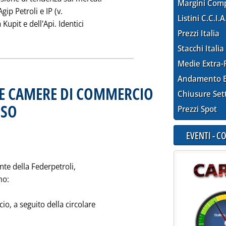
Margini Com
gip Petroli e IP (v.
Listini C.C.I.A
 Kupit e dell'Api. Identici
Prezzi Italia
: LE "ULTIME" SUI RIBASSI'
Stacchi Italia
Medie Extra-
Andamento E
LLE CAMERE DI COMMERCIO
Chiusure Set
NSO
. Pubblicata venerdì 29 settembre 1995 alle 0.0.
Prezzi Spot
EVENTI - 
nte della Federpetroli,
mo:
, a seguito della circolare
i tutta la notizia: 'PERCHE' I LISTINI DELLE CAMERE DI C