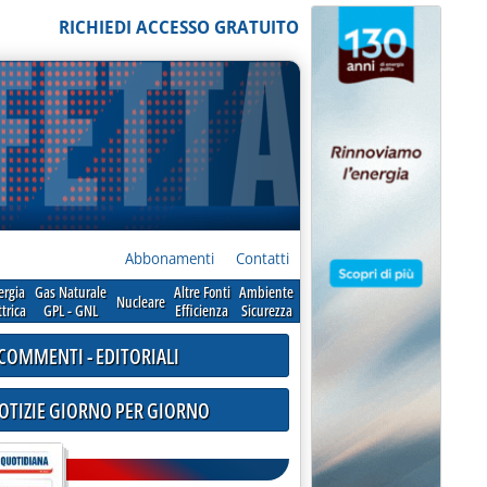
RICHIEDI ACCESSO GRATUITO
Abbonamenti
Contatti
ergia
Gas Naturale
Altre Fonti
Ambiente
Nucleare
ttrica
GPL - GNL
Efficienza
Sicurezza
COMMENTI - EDITORIALI
NOTIZIE GIORNO PER GIORNO