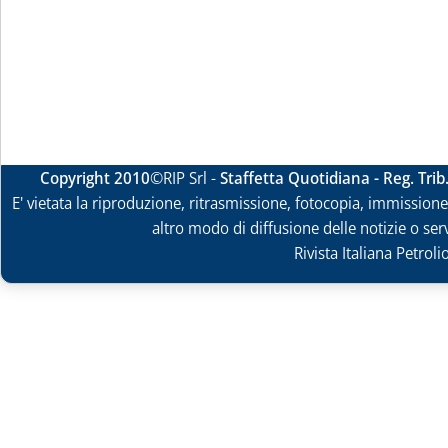
Copyright 2010
©RIP Srl -
Staffetta Quotidiana - Reg. Tri
E' vietata la riproduzione, ritrasmissione, fotocopia, immissione 
altro modo di diffusione delle notizie o ser
Rivista Italiana Petrol