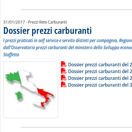
31/01/2017
- Prezzi Rete Carburanti
Dossier prezzi carburanti
. Sottotitolo: I prezzi pratic
. Pubblicata martedì 31 genn
I prezzi praticati in self service e servito distinti per compagnia, Region
dall'Osservatorio prezzi carburanti del ministero dello Sviluppo econo
Staffetta
Lista allegati PDF alla notizia
Leggi tutta la notizia: 'Dossier pr
Dossier prezzi carburanti del
Dossier prezzi carburanti del
Dossier prezzi carburanti del
Dossier prezzi carburanti del