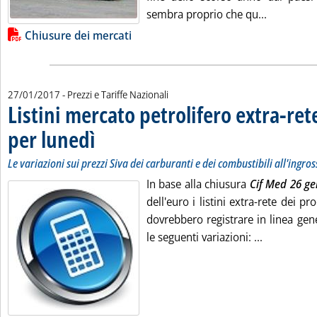
Leggi tutt
sembra proprio che qu...
Lista allegati PDF alla notizia
Chiusure dei mercati
27/01/2017
- Prezzi e Tariffe Nazionali
Listini mercato petrolifero extra-ret
per lunedì
. Sottotitolo: Le variazioni sui prezzi Siva dei carburanti e dei comb
. Pubblicata venerdì 27 gennaio 2017 alle 9.28.
Le variazioni sui prezzi Siva dei carburanti e dei combustibili all'ingro
In base alla chiusura
Cif Med 26 g
dell'euro i listini extra-rete dei pr
dovrebbero registrare in linea gene
Leggi tutta
le seguenti variazioni: ...