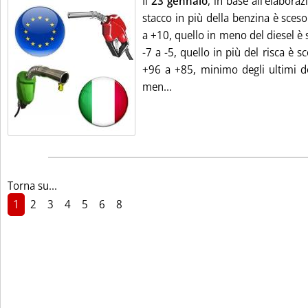
Il
23 gennaio
, in base all'elabora
stacco in più della benzina è sces
a +10, quello in meno del diesel è 
-7 a -5, quello in più del risca è s
+96 a +85, minimo degli ultimi do
Leggi tutta la notizia: '“Sta
men...
Torna su...
1
2
3
4
5
6
8