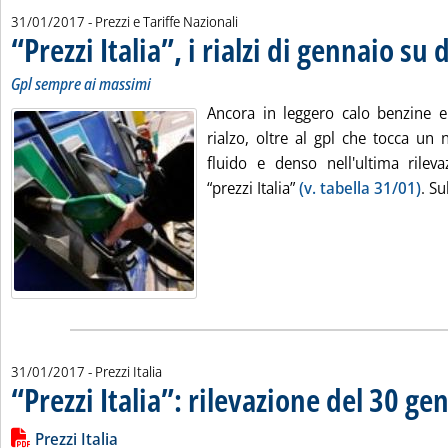
31/01/2017
- Prezzi e Tariffe Nazionali
“Prezzi Italia”, i rialzi di gennaio su
Gpl sempre ai massimi
Ancora in leggero calo benzine e
rialzo, oltre al gpl che tocca un
fluido e denso nell'ultima rilev
“prezzi Italia”
(v. tabella 31/01)
. Su
31/01/2017
- Prezzi Italia
“Prezzi Italia”: rilevazione del 30 g
Leggi tutta la notizia: '“Prezzi Italia”: rilevazione del 30 genn
Lista allegati PDF alla notizia
Prezzi Italia