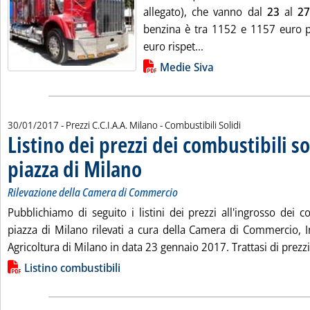
allegato), che vanno dal
23
al
27
benzina è tra 1152 e 1157 euro per
Leggi tutta la notizia
euro rispet...
Lista allegati PDF alla notizia
Medie Siva
30/01/2017
- Prezzi C.C.I.A.A. Milano - Combustibili Solidi
Listino dei prezzi dei combustibili so
piazza di Milano
. Sottotitolo: Rilevazione della Camera di Commerc
. Pubblicata lunedì 30 gennaio 2017 alle 11.26.
Rilevazione della Camera di Commercio
Pub­bli­chia­mo di se­gui­to i li­sti­ni dei prez­zi al­l'in­gros­so dei com­
piaz­za di Mi­la­no ri­le­va­ti a cu­ra del­la Ca­me­ra di Com­mer­cio, In­
Agri­col­tu­ra di Mi­la­no in da­ta 23 gennaio 2017. Trat­ta­si di prez­
Lista allegati PDF alla notizia
Listino combustibili