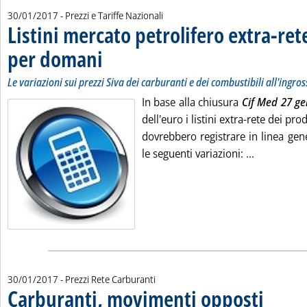
30/01/2017
- Prezzi e Tariffe Nazionali
Listini mercato petrolifero extra-ret
per domani
. Sottotitolo: Le variazioni sui prezzi Siva dei carburanti e dei c
. Pubblicata lunedì 30 gennaio 2017 alle 9.23.
Le variazioni sui prezzi Siva dei carburanti e dei combustibili all'ingro
In base alla chiusura
Cif Med 27 g
dell'euro i listini extra-rete dei pr
dovrebbero registrare in linea gene
Leggi tutta
le seguenti variazioni: ...
30/01/2017
- Prezzi Rete Carburanti
Carburanti, movimenti opposti
. Pubblicata 