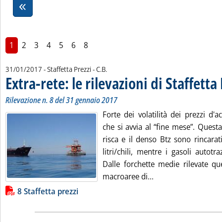
1
2
3
4
5
6
8
di:
31/01/2017
- Staffetta Prezzi -
C.B.
Extra-rete: le rilevazioni di Staffetta
Rilevazione n. 8 del 31 gennaio 2017
Forte dei volatilità dei prezzi d'
che si avvia al “fine mese”. Questa
risca e il denso Btz sono rincarat
litri/chili, mentre i gasoli autotr
Dalle forchette medie rilevate qu
Leggi tutta la notizi
macroaree di...
Lista allegati PDF alla notizia
8 Staffetta prezzi