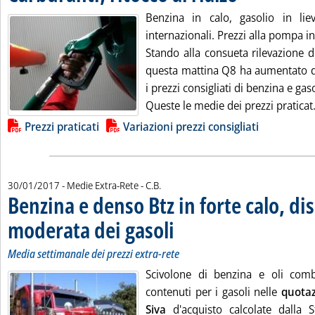
Benzina in calo, gasolio in lie
internazionali. Prezzi alla pompa i
Stando alla consueta rilevazione d
questa mattina Q8 ha aumentato di 
i prezzi consigliati di benzina e gaso
Queste le medie dei prezzi praticat.
Lista allegati PDF alla notizia
Prezzi praticati
Variazioni prezzi consigliati
di:
30/01/2017
- Medie Extra-Rete -
C.B.
Benzina e denso Btz in forte calo, di
moderata dei gasoli
. Sottotitolo: Media settimanale dei prezzi
. Pubblicata lunedì 30 gennaio 2017 alle 
Media settimanale dei prezzi extra-rete
Scivolone di benzina e oli combu
contenuti per i gasoli nelle
quotaz
Siva
d'acquisto calcolate dalla St