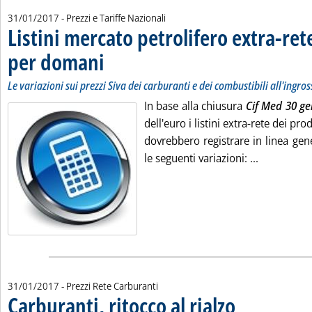
31/01/2017
- Prezzi e Tariffe Nazionali
Listini mercato petrolifero extra-ret
per domani
. Sottotitolo: Le variazioni sui prezzi Siva dei carburanti e dei combustibili all'ingrosso
. Pubblicata martedì 31 gennaio 2017 alle 9.33.
Le variazioni sui prezzi Siva dei carburanti e dei combustibili all'ingro
In base alla chiusura
Cif Med 30 g
dell'euro i listini extra-rete dei pr
dovrebbero registrare in linea gene
Leggi tutta
le seguenti variazioni: ...
31/01/2017
- Prezzi Rete Carburanti
Carburanti, ritocco al rialzo
. Pubblicata martedì 3