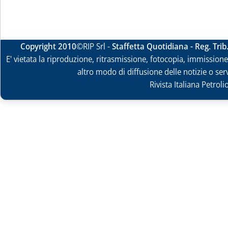
Copyright 2010
©RIP Srl -
Staffetta Quotidiana - Reg. Tri
E' vietata la riproduzione, ritrasmissione, fotocopia, immissione 
altro modo di diffusione delle notizie o ser
Rivista Italiana Petrol