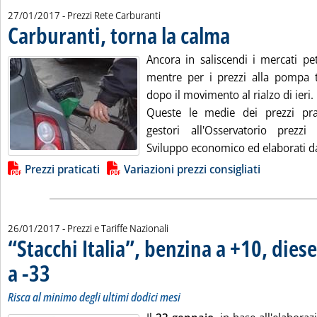
27/01/2017
- Prezzi Rete Carburanti
Carburanti, torna la calma
. Pubblicata venerdì 27 g
Ancora in saliscendi i mercati petr
mentre per i prezzi alla pompa 
dopo il movimento al rialzo di ieri.
Queste le medie dei prezzi prat
gestori all'Osservatorio prezzi
Sviluppo economico ed elaborati dal
Lista allegati PDF alla notizia
Prezzi praticati
Variazioni prezzi consigliati
26/01/2017
- Prezzi e Tariffe Nazionali
“Stacchi Italia”, benzina a +10, diese
a -33
. Sottotitolo: Risca al minimo degli ultimi dodici mesi
. Pubblicata giovedì 26 gennaio 2017 alle 17.41.
Risca al minimo degli ultimi dodici mesi