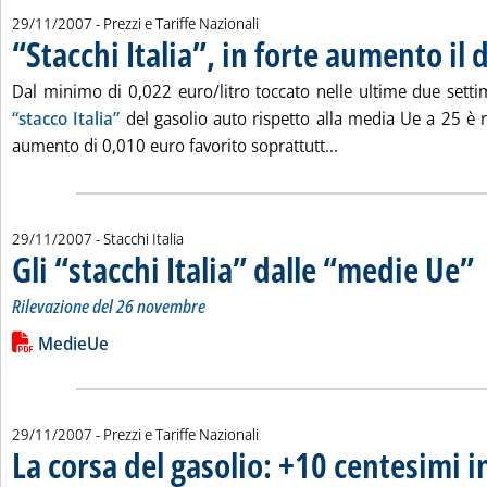
29/11/2007
- Prezzi e Tariffe Nazionali
“Stacchi Italia”, in forte aumento il 
Dal minimo di 0,022 euro/litro toccato nelle ultime due setti
“stacco Italia”
del gasolio auto rispetto alla media Ue a 25 è r
Leggi tutta la notizi
aumento di 0,010 euro favorito soprattutt...
29/11/2007
- Stacchi Italia
Gli “stacchi Italia” dalle “medie Ue”
. 
. 
Rilevazione del 26 novembre
Leggi tutta la notizia: 'Gli “stacchi Italia” dalle “medie Ue”'
Lista allegati PDF alla notizia
MedieUe
29/11/2007
- Prezzi e Tariffe Nazionali
La corsa del gasolio: +10 centesimi 