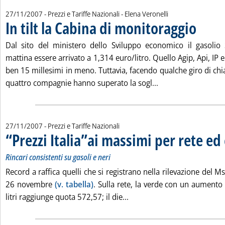
di:
27/11/2007
- Prezzi e Tariffe Nazionali -
Elena Veronelli
In tilt la Cabina di monitoraggio
. Pubblicat
Dal sito del ministero dello Sviluppo economico il gasolio 
mattina essere arrivato a 1,314 euro/litro. Quello Agip, Api, IP e
ben 15 millesimi in meno. Tuttavia, facendo qualche giro di chi
Leggi tutta la notiz
quattro compagnie hanno superato la sogl...
27/11/2007
- Prezzi e Tariffe Nazionali
“Prezzi Italia”ai massimi per rete ed
Rincari consistenti su gasoli e neri
Record a raffica quelli che si registrano nella rilevazione del Mse
26 novembre
(v. tabella)
. Sulla rete, la verde con un aumento
Leggi tutta la notizia: '“Pr
litri raggiunge quota 572,57; il die...