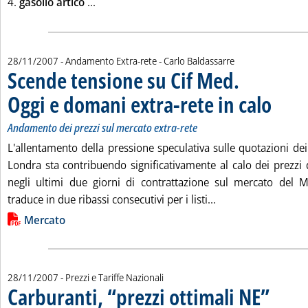
Leggi tutta la notizia: 'Listini mercato petro
4.
gasolio artico
...
di:
28/11/2007
- Andamento Extra-rete -
Carlo Baldassarre
Scende tensione su Cif Med.
Oggi e domani extra-rete in calo
. Sottotito
. Pubblica
Andamento dei prezzi sul mercato extra-rete
L'allentamento della pressione speculativa sulle quotazioni de
Londra sta contribuendo significativamente al calo dei prezzi d
negli ultimi due giorni di contrattazione sul mercato del M
Leggi tutta la noti
traduce in due ribassi consecutivi per i listi...
Lista allegati PDF alla notizia
Mercato
28/11/2007
- Prezzi e Tariffe Nazionali
Carburanti, “prezzi ottimali NE”
. Pubblicat