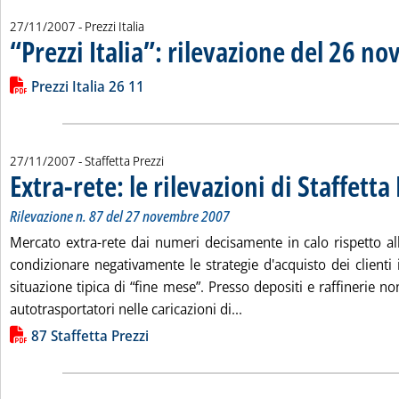
27/11/2007
- Prezzi Italia
“Prezzi Italia”: rilevazione del 26 n
Leggi tutta la notizia: '“Prezzi Italia”: rilevazione del 26 nov
Lista allegati PDF alla notizia
Prezzi Italia 26 11
27/11/2007
- Staffetta Prezzi
Extra-rete: le rilevazioni di Staffetta
Rilevazione n. 87 del 27 novembre 2007
Mercato extra-rete dai numeri decisamente in calo rispetto al
condizionare negativamente le strategie d'acquisto dei clienti i 
situazione tipica di “fine mese”. Presso depositi e raffinerie no
Leggi tutta la notizia: 'Ex
autotrasportatori nelle caricazioni di...
Lista allegati PDF alla notizia
87 Staffetta Prezzi