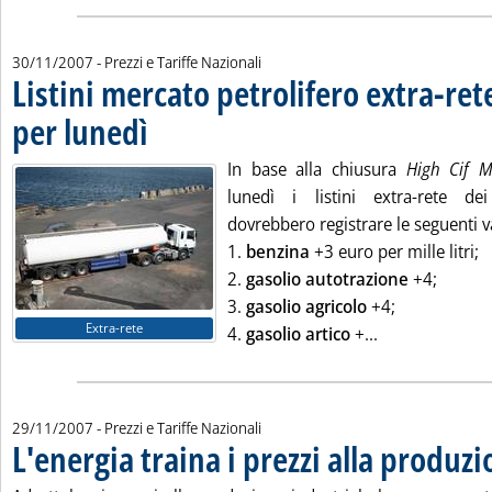
30/11/2007
- Prezzi e Tariffe Nazionali
Listini mercato petrolifero extra-ret
per lunedì
. Pubblicata venerdì 30 novembre 2007 alle 9.47.
In base alla chiusura
High Cif
lunedì i listini extra-rete dei
dovrebbero registrare le seguenti v
1.
benzina
+3 euro per mille litri;
2.
gasolio autotrazione
+4;
3.
gasolio agricolo
+4;
Extra-rete
Leggi tutta la 
4.
gasolio artico
+...
29/11/2007
- Prezzi e Tariffe Nazionali
L'energia traina i prezzi alla produz