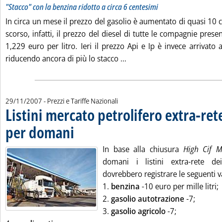
"Stacco" con la benzina ridotto a circa 6 centesimi
In circa un mese il prezzo del gasolio è aumentato di quasi 10 c
scorso, infatti, il prezzo del diesel di tutte le compagnie presen
1,229 euro per litro. Ieri il prezzo Api e Ip è invece arrivato
Leggi tutta la notizia: 'La 
riducendo ancora di più lo stacco ...
29/11/2007
- Prezzi e Tariffe Nazionali
Listini mercato petrolifero extra-ret
per domani
. Pubblicata giovedì 29 novembre 2007 alle 9.26.
In base alla chiusura
High Cif
domani i listini extra-rete dei
dovrebbero registrare le seguenti v
1.
benzina
-10 euro per mille litri;
2.
gasolio autotrazione
-7;
3.
gasolio agricolo
-7;