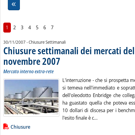
1
2
3
4
5
6
7
30/11/2007
- Chiusure Settimanali
Chiusure settimanali dei mercati del
novembre 2007
. Sottotitolo: Mercato interno extra-rete
. Pubblicata venerdì 30 novembre 2007 alle 15.40.
Mercato interno extra-rete
L'interruzione - che si prospetta 
si temeva nell'immediato e sopratt
dell'oleodotto Enbridge che colleg
ha guastato quella che poteva es
10 dollari di discesa per i benchm
Leggi tutta la no
l'esito finale è c...
Lista allegati PDF alla notizia
Chiusure