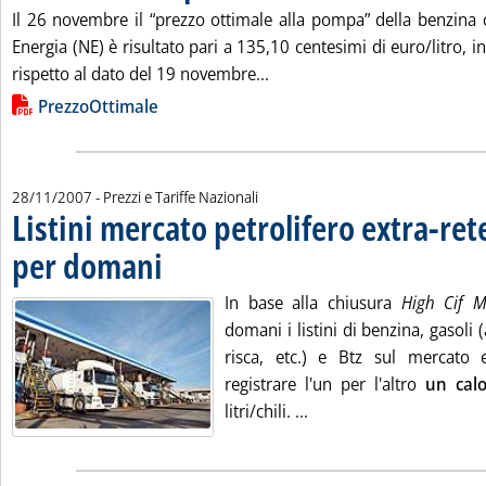
Il 26 novembre il “prezzo ottimale alla pompa” della benzin
Energia (NE) è risultato pari a 135,10 centesimi di euro/litro, 
Leggi tutta la notizia: 'Carbu
rispetto al dato del 19 novembre...
Lista allegati PDF alla notizia
PrezzoOttimale
28/11/2007
- Prezzi e Tariffe Nazionali
Listini mercato petrolifero extra-ret
per domani
. Pubblicata mercoledì 28 novembre 2007 alle 9.12.
In base alla chiusura
High Cif
domani i listini di benzina, gasoli 
risca, etc.) e Btz sul mercato 
registrare l'un per l'altro
un cal
Leggi tutta la notizia: 
litri/chili. ...