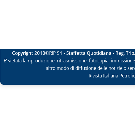
Copyright 2010
©RIP Srl -
Staffetta Quotidiana - Reg. Tri
E' vietata la riproduzione, ritrasmissione, fotocopia, immissione 
altro modo di diffusione delle notizie o ser
Rivista Italiana Petrol