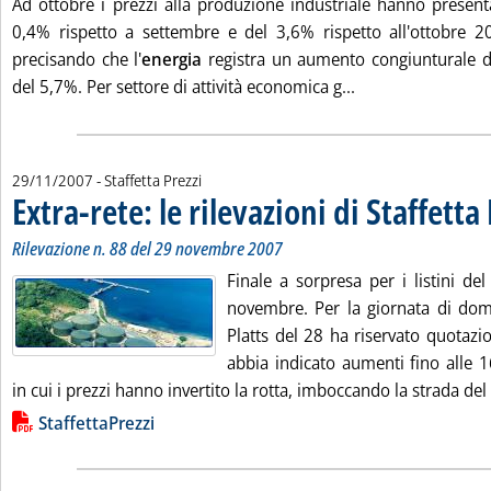
Ad ottobre i prezzi alla produzione industriale hanno prese
0,4% rispetto a settembre e del 3,6% rispetto all'ottobre 20
precisando che l'
energia
registra un aumento congiunturale de
Leggi tutta la not
del 5,7%. Per settore di attività economica g...
29/11/2007
- Staffetta Prezzi
Extra-rete: le rilevazioni di Staffetta
Rilevazione n. 88 del 29 novembre 2007
Finale a sorpresa per i listini de
novembre. Per la giornata di doma
Platts del 28 ha riservato quotazi
abbia indicato aumenti fino alle 
in cui i prezzi hanno invertito la rotta, imboccando la strada del 
Lista allegati PDF alla notizia
StaffettaPrezzi