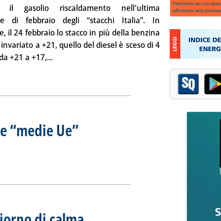
 il gasolio riscaldamento nell'ultima
one di febbraio degli “stacchi Italia”. In
e, il
24 febbraio
lo stacco in più della benzina
invariato a +21, quello del diesel è sceso di 4
Leggi tutta la notizia: '“Stacchi Italia”, invariata
da +21 a +17,...
lle “medie Ue”
. Sottotitolo: Rilevazione del 24 febbraio
. Pubblicata giovedì 27 febbraio 2014 alle 12.29.
alia” dalle “medie Ue”'
ia
iorno di calma
. Sottotitolo: Ancora giù il Gpl Esso
. Pubblicata giovedì 27 febbraio 2014 alle 8.55.