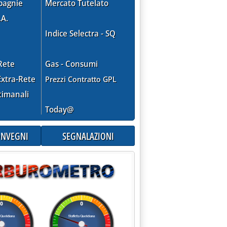
pagnie
Mercato Tutelato
.A.
Indice Selectra - SQ
Rete
Gas - Consumi
xtra-Rete
Prezzi Contratto GPL
timanali
Today@
CONVEGNI
SEGNALAZIONI