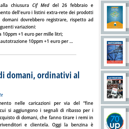
alla chiusura
Cif Med
del 26 febbraio e
nto dell'euro i listini extra-rete dei prodotti
ri domani dovrebbero registrare, rispetto ad
eguenti variazioni:
a 10ppm
+1 euro per mille litri;
Leggi tutta la notizia: 'Lis
o autotrazione 10ppm
+1 euro per ...
di domani, ordinativi al
i sul mercato extra-rete
o 2014 alle 15.39.
te
mento nelle caricazioni per via del “fine
ui si aggiungono i segnali di ribasso per i
acquisto di domani, che fanno tirare i remi in
rivenditori e clientela. Oggi la benzina è