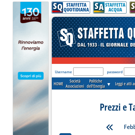
S
S
S
Q
A
STAFFETTA
STAFFETTA
QUOTIDIANA
ACQUA
'Modulo Login per acceder
Username
password
Società
Politiche
HOME
▼
Leggi e atti 
Associazioni
dell'Energia
Prezzi e T
Febb