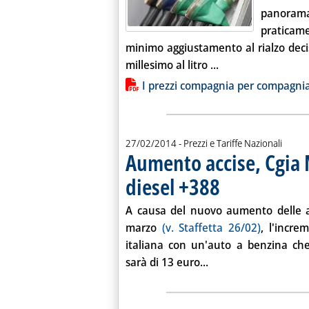
panoram
praticame
minimo aggiustamento al rialzo dec
Leggi tutta la noti
millesimo al litro ...
Lista allegati PDF alla notiz
I prezzi compagnia per compagni
27/02/2014
- Prezzi e Tariffe Nazionali
Aumento accise, Cgia 
diesel +388
. Pubblicata giovedì 27 feb
A causa del nuovo aumento delle ac
marzo
(v. Staffetta 26/02)
, l'incr
italiana con un'auto a benzina c
Leggi tutta la notiz
sarà di 13 euro...