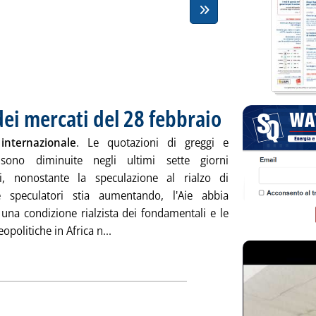
ei mercati del 28 febbraio
. Pubblicata venerdì 28 febb
internazionale
. Le quotazioni di greggi e
 sono diminuite negli ultimi sette giorni
i, nonostante la speculazione al rialzo di
 speculatori stia aumentando, l'Aie abbia
 una condizione rialzista dei fondamentali e le
Leggi tutta la notizia: 'Chiusure settima
opolitiche in Africa n...
ia