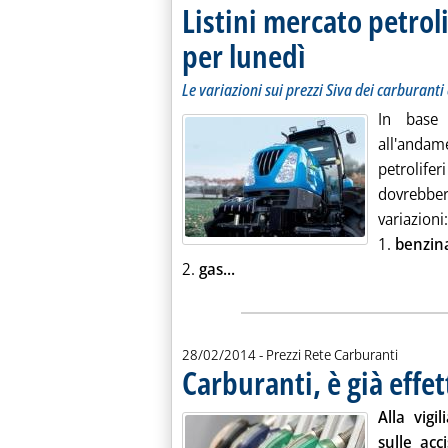
Listini mercato petroli
per lunedì
. Sottotitolo: Le variazioni sui
. Pubblicata venerdì 28 febbra
Le variazioni sui prezzi Siva dei carburanti 
In base
all'andame
petrolif
dovrebber
variazioni:
1.
benzin
Leggi tutta la notizia: 'Listin
2.
gas...
28/02/2014
- Prezzi Rete Carburanti
Carburanti, è già effet
Alla vigi
sulle acc