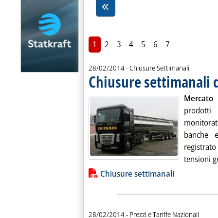
1
2
3
4
5
6
7
28/02/2014
- Chiusure Settimanali
Chiusure settimanali d
Mercato 
prodotti
monitorat
banche e
registrato
tensioni ge
Lista allegati PDF alla notiz
Chiusure settimanali
28/02/2014
- Prezzi e Tariffe Nazionali