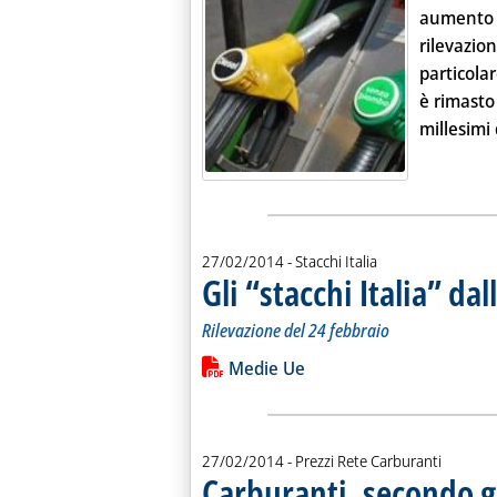
aumento
rilevazi
particolar
è rimasto 
millesimi 
27/02/2014
- Stacchi Italia
Gli “stacchi Italia” da
Rilevazione del 24 febbraio
Leggi tutta la notizia: 'Gli “stacchi It
Lista allegati PDF alla notiz
Medie Ue
27/02/2014
- Prezzi Rete Carburanti
Carburanti, secondo g