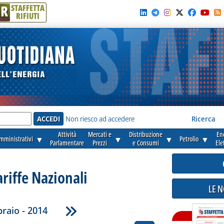
R
STAFFETTA
RIFIUTI
e'
Non riesco ad accedere
Ricerca
Attività
Mercati e
Distribuzione
En
amministrativi
▼
▼
▼
Petrolio
▼
Parlamentare
Prezzi
e Consumi
Ele
ariffe Nazionali
LE 
raio - 2014