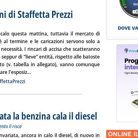
ni di Staffetta Prezzi
. Sottotitolo: Rilevazione n. 17 del 27 febbra
. Pubblicata giovedì 27 febbraio 2014 alle 1
n calo questa mattina, tuttavia il mercato di
è al termine e le caricazioni servono solo a
 necessità. I rincari di accisa che scatteranno
seppur di “lieve” entità, rispetto alle batoste
to (v. tabella in allegato), vanno comunque
Leggi tutta la notizia: 'Extra-rete: le rilevazioni d
re l'esposiz...
ia
ffettaPrezzi
ata la benzina cala il diesel
. Sottotitolo: In febbraio in
. Pubblicata giovedì 27 febb
nto il risca
nvariata, ancora in calo il diesel, di nuovo in