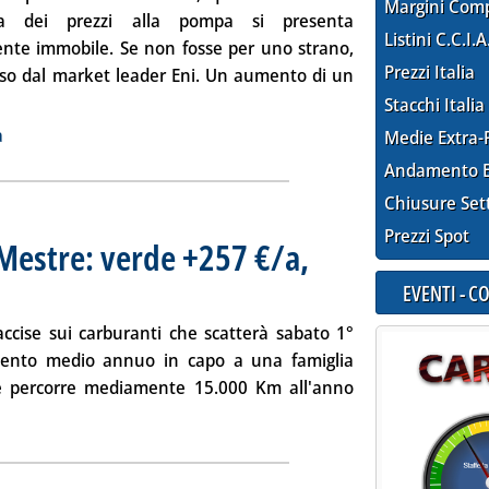
Margini Com
a dei prezzi alla pompa si presenta
Listini C.C.I.A
nte immobile. Se non fosse per uno strano,
Prezzi Italia
iso dal market leader Eni. Un aumento di un
zia: 'Carburanti, è già effetto accise?'
Stacchi Italia
ia
a
Medie Extra-
Andamento E
Chiusure Set
Prezzi Spot
Mestre: verde +257 €/a,
braio 2014 alle 15.6.
EVENTI - 
cise sui carburanti che scatterà sabato 1°
emento medio annuo in capo a una famiglia
he percorre mediamente 15.000 Km all'anno
ia: 'Aumento accise, Cgia Mestre: verde +257 €/a, diesel +388'