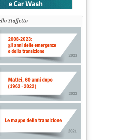
ella Staffetta
di calma'