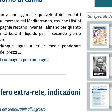
no a ondeggiare le quotazioni dei prodotti
Gli speciali d
sul mercato del Mediterraneo, così che i listini
pagnie restano invariati, almeno per quanto
i carburanti liquidi, per il secondo giorno
vo.
dunque uguali a ieri le medie ponderate
Leggi tutta la notizia: 'Carburanti, secondo giorno 
dei prezzi ...
ia
zi compagnia per compagnia
fero extra-rete, indicazioni
 sui prezzi Siva dei carburanti e dei combustibili all'ingrosso
braio 2014 alle 8.37.
e dei combustibili all'ingrosso