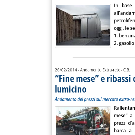
In base 
all'andame
petrolife
oggi, le s
1.
benzin
2.
gasoli
di:
26/02/2014
- Andamento Extra-rete -
C.B.
“Fine mese” e ribassi 
lumicino
. Sottotitolo: Andamento dei prezz
. Pubblicata mercoledì 26 febbrai
Andamento dei prezzi sul mercato extra-re
Rallenta
mese” a c
prezzi d'
barca a 