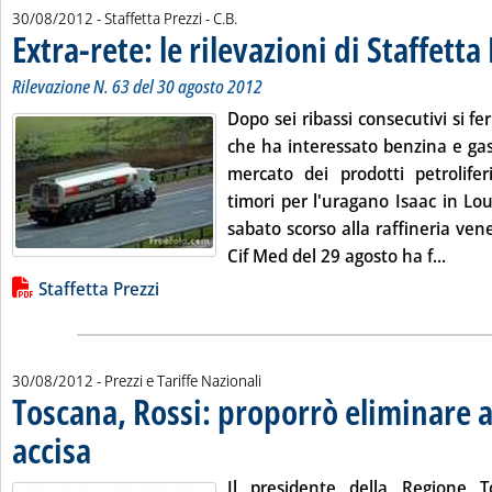
di:
30/08/2012
- Staffetta Prezzi -
C.B.
Extra-rete: le rilevazioni di Staffetta
Rilevazione N. 63 del 30 agosto 2012
Dopo sei ribassi consecutivi si fe
che ha interessato benzina e gas
mercato dei prodotti petrolife
timori per l'uragano Isaac in Lou
sabato scorso alla raffineria ven
Leggi 
Cif Med del 29 agosto ha f...
Lista allegati PDF alla notizia
Staffetta Prezzi
30/08/2012
- Prezzi e Tariffe Nazionali
Toscana, Rossi: proporrò eliminare 
accisa
. Pubblicata giovedì 30 agosto 2012 alle 12.26.
Il presidente della Regione T