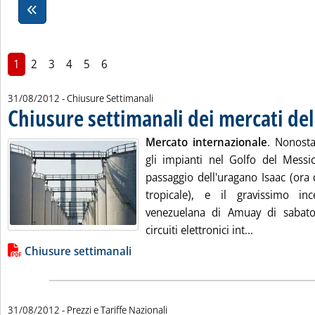
1
2
3
4
5
6
31/08/2012
- Chiusure Settimanali
Chiusure settimanali dei mercati del
Mercato internazionale
. Nonosta
gli impianti nel Golfo del Messic
passaggio dell'uragano Isaac (ora
tropicale), e il gravissimo inc
venezuelana di Amuay di sabato 
Leggi tutta 
circuiti elettronici int...
Lista allegati PDF alla notizia
Chiusure settimanali
31/08/2012
- Prezzi e Tariffe Nazionali