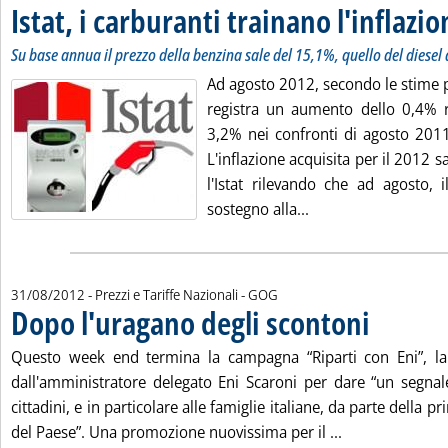
Istat, i carburanti trainano l'inflazi
Su base annua il prezzo della benzina sale del 15,1%, quello del diesel
Ad agosto 2012, secondo le stime pr
registra un aumento dello 0,4% ri
3,2% nei confronti di agosto 2011
L'inflazione acquisita per il 2012 
l'Istat rilevando che ad agosto, i
Leggi tutta la notiz
sostegno alla...
di:
31/08/2012
- Prezzi e Tariffe Nazionali -
GOG
Dopo l'uragano degli scontoni
. Pubblicata ven
Questo week end termina la campagna “Riparti con Eni”, la
dall'amministratore delegato Eni Scaroni per dare “un segnale
cittadini, e in particolare alle famiglie italiane, da parte della p
Leggi tutta la 
del Paese”. Una promozione nuovissima per il ...