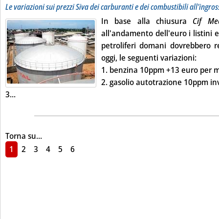
Le variazioni sui prezzi Siva dei carburanti e dei combustibili all'ingro
In base alla chiusura
Cif M
all'andamento dell'euro i listini 
petroliferi domani dovrebbero re
oggi, le seguenti variazioni:
1.
benzina 10ppm
+13 euro per mil
2.
gasolio autotrazione 10ppm
inv
Leggi tutta la notizia: 'Listini mercato petrolifero extra-re
3...
Torna su...
1
2
3
4
5
6