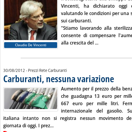
Vincenti, ha dichiarato oggi
valutando le condizioni per una st
sui carburanti.
"Stiamo lavorando alla sterilizza
consente di compensare l'aume
Leggi tutta la n
alla crescita del ...
Claudio De Vincenti
30/08/2012
- Prezzi Rete Carburanti
Carburanti, nessuna variazione
. Pubblicata 
Aumento per il prezzo della ben
che guadagna 13 euro per mille 
667 euro per mille litri. Fer
internazionale del gasolio. S
italiana intanto non si registra nessun movimento de
Leggi tutta la notizia: 'Carburanti, n
giornata di oggi. I prez...