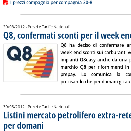
Lista allegati PDF alla notizia
I prezzi compagnia per compagnia 30-8
30/08/2012
- Prezzi e Tariffe Nazionali
Q8, confermati sconti per il week en
Q8 ha deciso di confermare an
week end sconti sui carburanti ve
impianti Q8easy anche da una pa
marchio Q8 per rifornimenti in 
prepay. Lo comunica la com
precisando che per domani gli auto
30/08/2012
- Prezzi e Tariffe Nazionali
Listini mercato petrolifero extra-ret
per domani
. Sottotitolo: Le variazioni sui prezzi Siva dei carburanti e dei c
. Pubblicata giovedì 30 agosto 2012 alle 9.31.