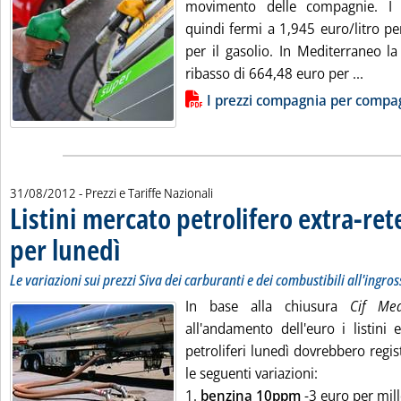
movimento delle compagnie. I 
quindi fermi a 1,945 euro/litro pe
per il gasolio. In Mediterraneo l
Leggi 
ribasso di 664,48 euro per ...
Lista allegati PDF alla notizia
I prezzi compagnia per compa
31/08/2012
- Prezzi e Tariffe Nazionali
Listini mercato petrolifero extra-ret
per lunedì
. Sottotitolo: Le variazioni sui prezzi Siva dei carburanti e dei comb
. Pubblicata venerdì 31 agosto 2012 alle 9.22.
Le variazioni sui prezzi Siva dei carburanti e dei combustibili all'ingro
In base alla chiusura
Cif M
all'andamento dell'euro i listini 
petroliferi lunedì dovrebbero regist
le seguenti variazioni:
1.
benzina 10ppm
-3 euro per mille