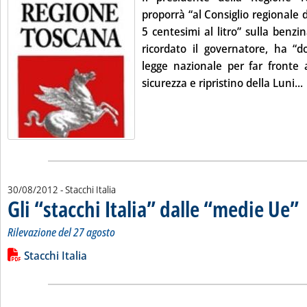
proporrà “al Consiglio regionale d
5 centesimi al litro” sulla benzi
ricordato il governatore, ha “d
legge nazionale per far fronte 
L
sicurezza e ripristino della Luni...
30/08/2012
- Stacchi Italia
Gli “stacchi Italia” dalle “medie Ue”
. 
. 
Rilevazione del 27 agosto
Leggi tutta la notizia: 'Gli “stacchi Italia” dalle “medie Ue”'
Lista allegati PDF alla notizia
Stacchi Italia