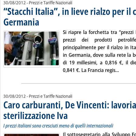
30/08/2012
- Prezzi e Tariffe Nazionali
“Stacchi Italia”, in lieve rialzo per il 
Germania
. Pubblicata giovedì 30 agosto 2012 alle 12.5.
Si riapre la forchetta tra “prezzi
prezzi dei prodotti petrolif
principalmente per il rialzo in Ita
in Germania, dove sulla rete la 
di 19 millesimi, a 0,816 €, il di
Leggi tu
0,841 €. La Francia regis...
30/08/2012
- Prezzi e Tariffe Nazionali
Caro carburanti, De Vincenti: lavori
sterilizzazione Iva
. Sottotitolo: I prezzi italiani sono cresciuti men
. Pubblicata giovedì 30 agosto 2012 alle 11.36.
I prezzi italiani sono cresciuti meno di quelli internazionali
Il sottosegretario alla Sviluppo 