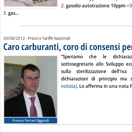
2.
gasolio autotrazione 10ppm
+3
Leggi tutta la notizia: 'Listini mercato petrolifero extr
3.
gas...
30/08/2012
- Prezzi e Tariffe Nazionali
Caro carburanti, coro di consensi pe
“Speriamo che le dichiara
sottosegretario allo Sviluppo e
sulla sterilizzazione dell'I
dichiarazioni di principio ma 
notizia)
. Lo afferma in una nota
F
Franco Ferrari Aggradi