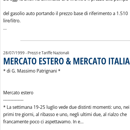
del gasolio auto portando il prezzo base di riferimento a 1.510
lire/litro.
Leggi tutta la notizia: 'LE "ULTIME" SUL RIBASSO DEL GASO
...
28/07/1999
- Prezzi e Tariffe Nazionali
MERCATO ESTERO & MERCATO ITALIA
* di G. Massimo Patrignani *
Mercato estero
--------------
* La settimana 19-25 luglio vede due distinti momenti: uno, nei
primi tre giorni, al ribasso e uno, negli ultimi due, al rialzo che
Leggi tutta la notizi
francamente poco ci aspettavamo. In e...