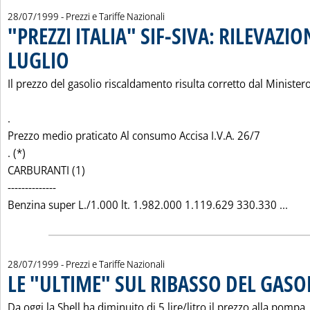
28/07/1999
- Prezzi e Tariffe Nazionali
"PREZZI ITALIA" SIF-SIVA: RILEVAZIO
LUGLIO
. Pubblicata mercoledì 28 luglio 1999 alle 0.0.
Il prezzo del gasolio riscaldamento risulta corretto dal Minister
.
Prezzo medio praticato Al consumo Accisa I.V.A. 26/7
. (*)
CARBURANTI (1)
--------------
Legg
Benzina super L./1.000 lt. 1.982.000 1.119.629 330.330 ...
28/07/1999
- Prezzi e Tariffe Nazionali
LE "ULTIME" SUL RIBASSO DEL GASO
Da oggi la Shell ha diminuito di 5 lire/litro il prezzo alla pompa