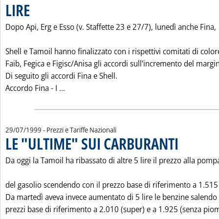
LIRE
. Pubblicata giovedì 29 luglio 1999 alle 0.0.
Dopo Api, Erg e Esso (v. Staffette 23 e 27/7), lunedì anche Fina,
Shell e Tamoil hanno finalizzato con i rispettivi comitati di color
Faib, Fegica e Figisc/Anisa gli accordi sull'incremento del margi
Di seguito gli accordi Fina e Shell.
Leggi tutta la notizia: 'ACCORDI CON FINA
Accordo Fina - I ...
29/07/1999
- Prezzi e Tariffe Nazionali
LE "ULTIME" SUI CARBURANTI
. Pubblicata giove
Da oggi la Tamoil ha ribassato di altre 5 lire il prezzo alla pomp
del gasolio scendendo con il prezzo base di riferimento a 1.515 
Da martedì aveva invece aumentato di 5 lire le benzine salendo 
prezzi base di riferimento a 2.010 (super) e a 1.925 (senza piom