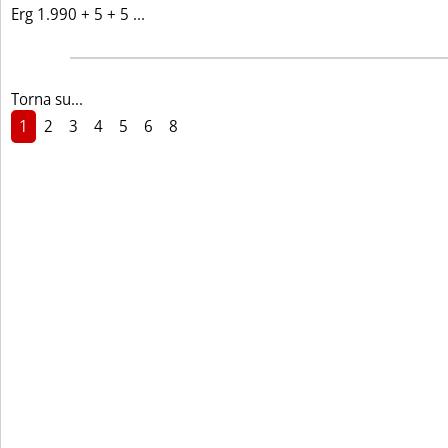
Leggi tutta la notizia: 'VARIAZIONI IN L
Erg 1.990 + 5 + 5 ...
Torna su...
1
2
3
4
5
6
8