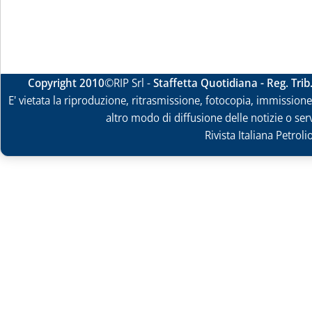
Copyright 2010
©RIP Srl -
Staffetta Quotidiana - Reg. Tri
E' vietata la riproduzione, ritrasmissione, fotocopia, immissione 
altro modo di diffusione delle notizie o ser
Rivista Italiana Petrol