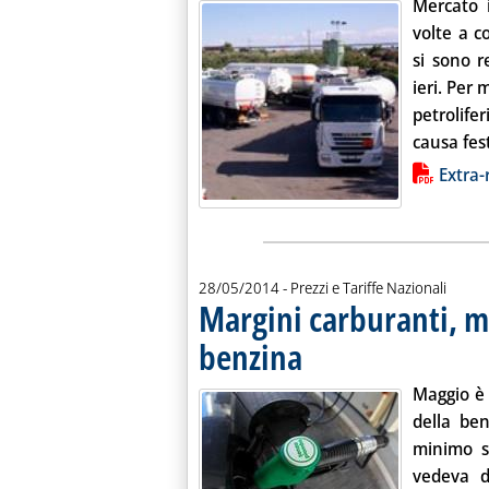
Mercato 
volte a c
si sono r
ieri. Per 
petrolif
causa fest
Lista allegati PDF alla notiz
Extra-
28/05/2014
- Prezzi e Tariffe Nazionali
Margini carburanti, ma
benzina
. Pubblicata mercoledì 28 maggio 20
Maggio è 
della be
minimo st
vedeva 