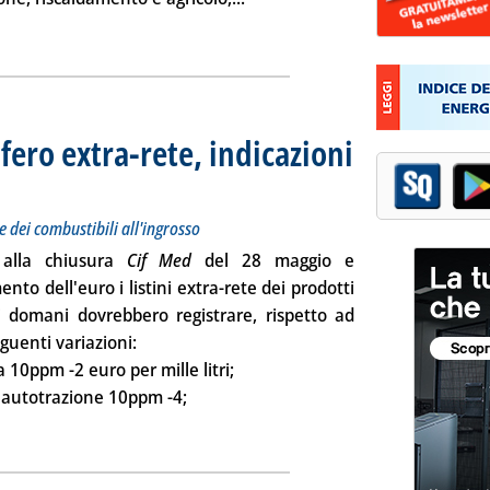
ia
fero extra-rete, indicazioni
 sui prezzi Siva dei carburanti e dei combustibili all'ingrosso
ggio 2014 alle 9.38.
e dei combustibili all'ingrosso
 alla chiusura
Cif Med
del 28 maggio e
nto dell'euro i listini extra-rete dei prodotti
ri domani dovrebbero registrare, rispetto ad
eguenti variazioni:
a 10ppm
-2 euro per mille litri;
o autotrazione 10ppm
-4;
ggi tutta la notizia: 'Listini mercato petrolifero extra-rete, ind