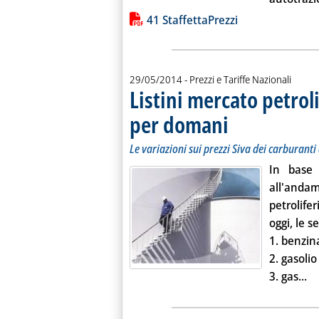
Lista allegati PDF alla notiz
41 StaffettaPrezzi
29/05/2014
- Prezzi e Tariffe Nazionali
Listini mercato petroli
per domani
. Sottotitolo: Le variazioni
. Pubblicata giovedì 29 ma
Le variazioni sui prezzi Siva dei carburanti 
In base
all'andame
petrolife
oggi, le s
1.
benzin
2.
gasoli
Le
3.
gas...