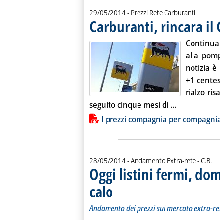
29/05/2014
- Prezzi Rete Carburanti
Carburanti, rincara il 
Continuan
alla pom
notizia è
+1 centes
rialzo ri
Leggi tutta l
seguito cinque mesi di ...
Lista allegati PDF alla notiz
I prezzi compagnia per compagni
di:
28/05/2014
- Andamento Extra-rete -
C.B.
Oggi listini fermi, dom
calo
. Sottotitolo: Andamento dei prezzi sul mercat
. Pubblicata mercoledì 28 maggio 2014 alle 1
Andamento dei prezzi sul mercato extra-re