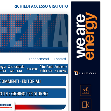
RICHIEDI ACCESSO GRATUITO
Abbonamenti
Contatti
ergia
Gas Naturale
Altre Fonti
Ambiente
Nucleare
ttrica
GPL - GNL
Efficienza
Sicurezza
COMMENTI - EDITORIALI
NOTIZIE GIORNO PER GIORNO