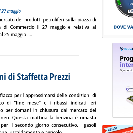
l 27 maggio
ercato dei prodotti petroliferi sulla piazza di
ra di Commercio il
27 maggio
e relativa al
Leggi tutta la notizia: 'Listino dei prezzi dei pro
al
25 maggio
....
ia
ni di Staffetta Prezzi
. Sottotitolo: Rilevazione n. 41 del 29 maggi
. Pubblicata giovedì 29 maggio 2014 alle 15.
fiacca per l'approssimarsi delle condizioni di
o di “fine mese” e i ribassi indicati ieri
io per domani in chiusura dal mercato del
aneo. Questa mattina la benzina è rimasta
 per il secondo giorno consecutivo, i gasoli
Leggi tutta la notizia: 'Extra-ret
ne, riscaldamento e agricolo,...