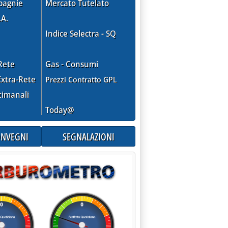
pagnie
Mercato Tutelato
.A.
Indice Selectra - SQ
'Carburanti: su benzina, Gpl e metano'
Rete
Gas - Consumi
xtra-Rete
Prezzi Contratto GPL
timanali
Today@
CONVEGNI
SEGNALAZIONI