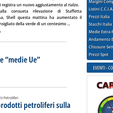
Margini Com
i registra un nuovo aggiustamento al rialzo.
Listini C.C.I.A
alla consueta rilevazione di Staffetta
Prezzi Italia
na, Shell questa mattina ha aumentato il
Leggi tutta la notizia: 
sigliato della verde di un centesimo ...
Stacchi Italia
ia
a
Medie Extra-
Andamento E
Chiusure Set
Prezzi Spot
lle “medie Ue”
. Sottotitolo: Rilevazione del 26 maggio
. Pubblicata giovedì 29 maggio 2014 alle 16.50.
EVENTI - 
alia” dalle “medie Ue”'
ia
ti Petroliferi
prodotti petroliferi sulla
Rilevazione della Camera di Commercio del 27 maggio
ovedì 29 maggio 2014 alle 15.25.