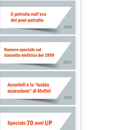
omani gasoli e denso Btz in calo'