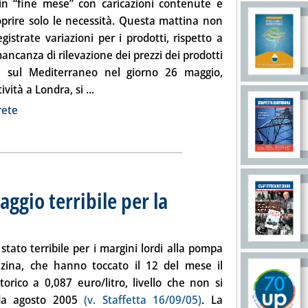
in “fine mese” con caricazioni contenute e
oprire solo le necessità. Questa mattina non
egistrate variazioni per i prodotti, rispetto a
mancanza di rilevazione dei prezzi dei prodotti
eri sul Mediterraneo nel giorno 26 maggio,
Leggi tutta la notizia: 'Oggi listini fermi, d
ività a Londra, si ...
ia
rete
ggio terribile per la
14 alle 15.10.
stato terribile per i margini lordi alla pompa
nzina, che hanno toccato il 12 del mese il
orico a 0,087 euro/litro, livello che non si
da agosto 2005
(v. Staffetta 16/09/05)
. La