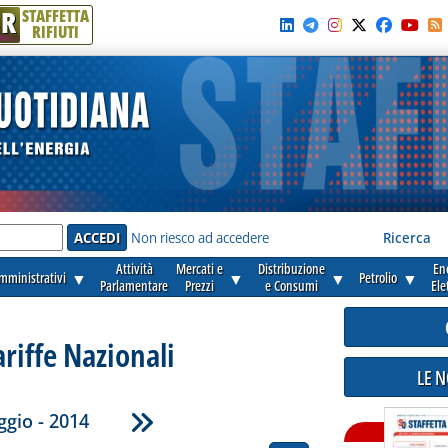
R
STAFFETTA
RIFIUTI
e'
Non riesco ad accedere
Ricerca
Attività
Mercati e
Distribuzione
En
amministrativi
▼
▼
▼
Petrolio
▼
Parlamentare
Prezzi
e Consumi
Ele
ariffe Nazionali
LE 
gio - 2014