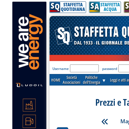
S
S
S
Q
A
STAFFETTA
STAFFETTA
QUOTIDIANA
ACQUA
'Modulo Login per acceder
Username
password
Società
Politiche
HOME
▼
Leggi e atti 
Associazioni
dell'Energia
Prezzi e T
Mag