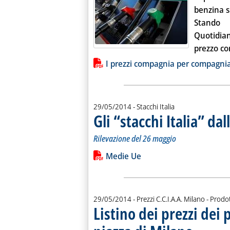
benzina s
Stando 
Quotidia
prezzo con
Lista allegati PDF alla notiz
I prezzi compagnia per compagni
29/05/2014
- Stacchi Italia
Gli “stacchi Italia” da
Rilevazione del 26 maggio
Leggi tutta la notizia: 'Gli “stacchi It
Lista allegati PDF alla notiz
Medie Ue
29/05/2014
- Prezzi C.C.I.A.A. Milano - Prodot
Listino dei prezzi dei 
. Sottotitolo: 
. Pubblicata gi