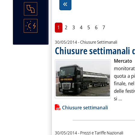
1
2
3
4
5
6
7
30/05/2014
- Chiusure Settimanali
Chiusure settimanali 
Mercato 
monitorati
quota a pi
finale, ne
delle fest
Leggi 
si ...
Lista allegati PDF alla notiz
Chiusure settimanali
30/05/2014
- Prezzi e Tariffe Nazionali