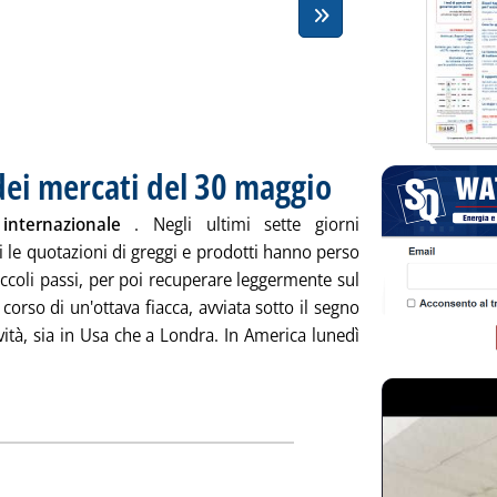
dei mercati del 30 maggio
. Pubblicata venerdì 30 maggio
internazionale
. Negli ultimi sette giorni
 le quotazioni di greggi e prodotti hanno perso
ccoli passi, per poi recuperare leggermente sul
l corso di un'ottava fiacca, avviata sotto il segno
ività, sia in Usa che a Londra. In America lunedì
tutta la notizia: 'Chiusure settimanali dei mercati del 30 maggi
ia