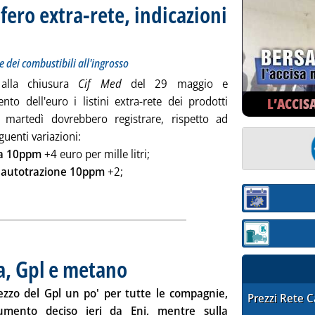
fero extra-rete, indicazioni
i sui prezzi Siva dei carburanti e dei combustibili all'ingrosso
aggio 2014 alle 9.26.
e dei combustibili all'ingrosso
alla chiusura
Cif Med
del 29 maggio e
nto dell'euro i listini extra-rete dei prodotti
L’ACCIS
ri martedì dovrebbero registrare, rispetto ad
eguenti variazioni:
a 10ppm
+4 euro per mille litri;
o autotrazione 10ppm
+2;
 mercato petrolifero extra-rete, indicazioni per martedì'
Sezione:
Sezione: quotaz
a, Gpl e metano
. Pubblicata venerdì 30 maggio 2014 alle 8.45.
rezzo del Gpl un po' per tutte le compagnie,
STAFFETTA PRE
Prezzi Rete 
umento deciso ieri da Eni, mentre sulla