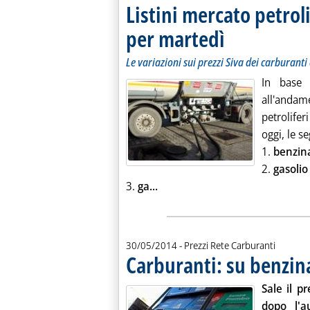
Listini mercato petroli
per martedì
. Sottotitolo: Le variazion
. Pubblicata venerdì 30 m
Le variazioni sui prezzi Siva dei carburanti 
In base 
all'andame
petrolife
oggi, le s
1.
benzin
2.
gasoli
Leggi tutta la notizia: 'Listini
3.
ga...
30/05/2014
- Prezzi Rete Carburanti
Carburanti: su benzin
Sale il p
dopo l'a