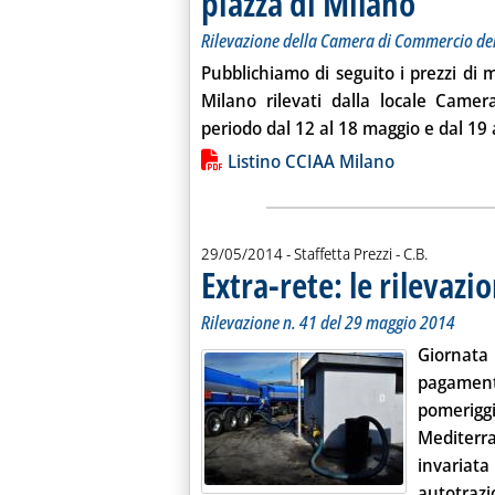
piazza di Milano
Rilevazione della Camera di Commercio de
Pubblichiamo di seguito i prezzi di m
Milano rilevati dalla locale Came
periodo dal
12
al
18 maggio
e dal
19
Lista allegati PDF alla notiz
Listino CCIAA Milano
di:
29/05/2014
- Staffetta Prezzi -
C.B.
Extra-rete: le rilevazio
Rilevazione n. 41 del 29 maggio 2014
Giornata 
pagament
pomerigg
Mediterr
invariata
autotrazio