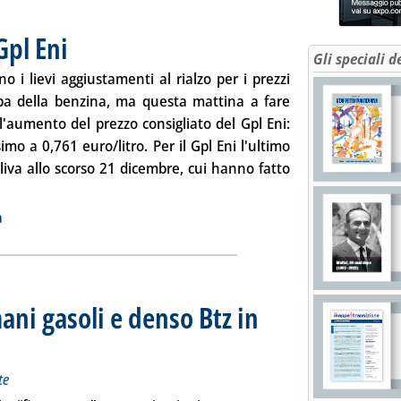
Gpl Eni
. Pubblicata giovedì 29 maggio 2014 alle 8.46.
Gli speciali d
o i lievi aggiustamenti al rialzo per i prezzi
pa della benzina, ma questa mattina a fare
 l'aumento del prezzo consigliato del Gpl Eni:
imo a 0,761 euro/litro. Per il Gpl Eni l'ultimo
saliva allo scorso 21 dicembre, cui hanno fatto
a notizia: 'Carburanti, rincara il Gpl Eni'
ia
a
ani gasoli e denso Btz in
o extra-rete
5.11.
te