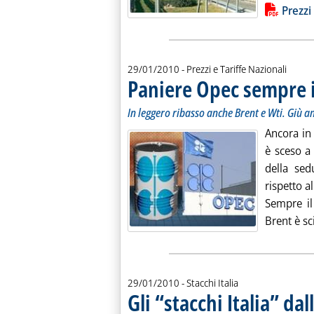
Lista allegati PDF alla notiz
Prezzi 
29/01/2010
- Prezzi e Tariffe Nazionali
Paniere Opec sempre i
In leggero ribasso anche Brent e Wti. Giù 
Ancora in 
è sceso a 
della sed
rispetto a
Sempre il
Brent è sci
29/01/2010
- Stacchi Italia
Gli “stacchi Italia” da