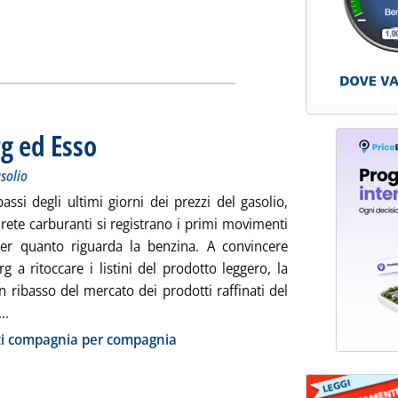
alia” dalle “medie Ue”'
ia
rg ed Esso
. Sottotitolo: Prezzi in calo sul Mediterraneo. Fermo il gasolio
. Pubblicata venerdì 29 gennaio 2010 alle 9.21.
asolio
assi degli ultimi giorni dei prezzi del gasolio,
 rete carburanti si registrano i primi movimenti
 per quanto riguarda la benzina. A convincere
g a ritoccare i listini del prodotto leggero, la
n ribasso del mercato dei prodotti raffinati del
Leggi tutta la notizia: 'Benzina, ribassi per Erg ed Esso'
..
ia
zi compagnia per compagnia