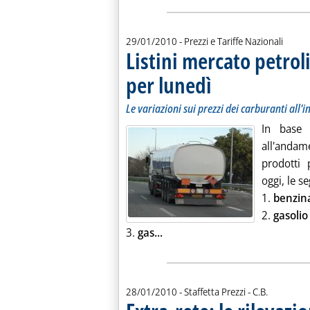
29/01/2010
- Prezzi e Tariffe Nazionali
Listini mercato petroli
per lunedì
. Sottotitolo: Le variazioni sui
. Pubblicata venerdì 29 genna
Le variazioni sui prezzi dei carburanti all'
In base 
all'andam
prodotti 
oggi, le s
1.
benzin
2.
gasoli
Leggi tutta la notizia: 'Listini
3.
gas...
di:
28/01/2010
- Staffetta Prezzi -
C.B.