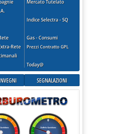
pagnie
Mercato Tutelato
.A.
Indice Selectra - SQ
 biodiesel
Rete
Gas - Consumi
xtra-Rete
Prezzi Contratto GPL
timanali
Today@
CONVEGNI
SEGNALAZIONI