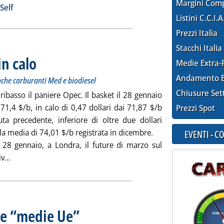
Margini Com
ia
Self
Listini C.C.I.A
Prezzi Italia
Stacchi Italia
n calo
. Sottotitolo: In leggero ribasso anche Brent e Wti. Giù anche carburanti Med e
. Pubblicata venerdì 29 gennaio 2010 alle 11.14.
Medie Extra-
Andamento E
anche carburanti Med e biodiesel
Chiusure Set
ribasso il paniere Opec. Il basket il 28 gennaio
71,4 $/b, in calo di 0,47 dollari dai 71,87 $/b
Prezzi Spot
uta precedente, inferiore di oltre due dollari
lla media di 74,01 $/b registrata in dicembre.
EVENTI - 
 28 gennaio, a Londra, il future di marzo sul
Leggi tutta la notizia: 'Paniere Opec sempre in calo'
v...
lle “medie Ue”
. Sottotitolo: Rilevazione del 25 gennaio
. Pubblicata venerdì 29 gennaio 2010 alle 10.48.