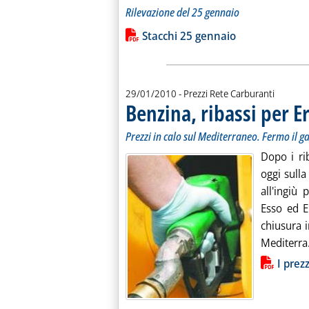
Rilevazione del 25 gennaio
Leggi tutta la notizia: 'Gli “stacchi It
Lista allegati PDF alla notiz
Stacchi 25 gennaio
29/01/2010
- Prezzi Rete Carburanti
Benzina, ribassi per E
Prezzi in calo sul Mediterraneo. Fermo il g
Dopo i rib
oggi sulla
all'ingiù
Esso ed Er
chiusura i
Mediterra.
Lista allegati PDF alla notiz
I prez