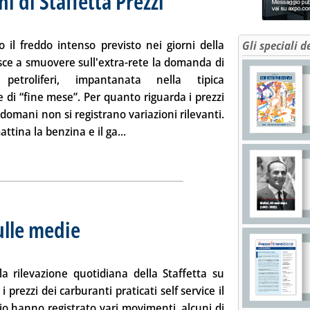
ni di Staffetta Prezzi
l freddo intenso previsto nei giorni della
Gli speciali d
sce a smuovere sull'extra-rete la domanda di
 petroliferi, impantanata nella tipica
e di “fine mese”. Per quanto riguarda i prezzi
 domani non si registrano variazioni rilevanti.
Leggi tutta la notizia: 'Extra-rete: le r
tina la benzina e il ga...
ia
ulle medie
. Sottotitolo: Il mercato dei carburanti in autostrada
. Pubblicata giovedì 28 gennaio 2010 alle 11.10.
a rilevazione quotidiana della Staffetta su
 i
prezzi
dei carburanti
praticati
self service il
io
hanno registrato vari movimenti, alcuni di