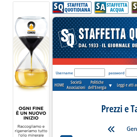
S
S
S
Q
A
STAFFETTA
STAFFETTA
QUOTIDIANA
ACQUA
'Modulo Login per acceder
Username
password
Società
Politiche
HOME
▼
Leggi e atti 
Associazioni
dell'Energia
Prezzi e T
Gen