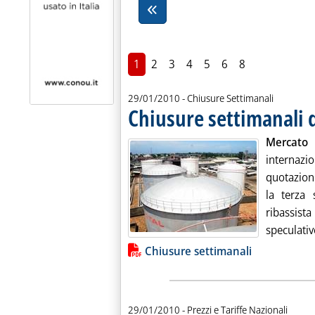
1
2
3
4
5
6
8
29/01/2010
- Chiusure Settimanali
Chiusure settimanali 
Mercato 
internazi
quotazion
la terza 
ribassis
speculative
Lista allegati PDF alla notiz
Chiusure settimanali
29/01/2010
- Prezzi e Tariffe Nazionali