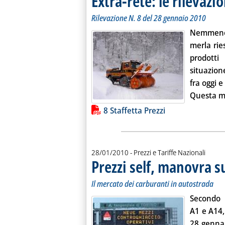
Extra-rete: le rilevazio
Rilevazione N. 8 del 28 gennaio 2010
Nemmeno i
merla rie
prodotti
situazion
fra oggi e
Questa mat
Lista allegati PDF alla notiz
8 Staffetta Prezzi
28/01/2010
- Prezzi e Tariffe Nazionali
Prezzi self, manovra s
Il mercato dei carburanti in autostrada
Secondo l
A1 e A14,
28 genna