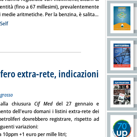
 entità (fino a 67 millesimi), prevalentemente
Leggi tutta la not
di medie aritmetiche. Per la benzina, è salita...
ia
Self
fero extra-rete, indicazioni
sui prezzi dei carburanti all'ingrosso
nnaio 2010 alle 9.19.
ingrosso
alla chiusura
Cif Med
del 27 gennaio e
ento dell'euro domani i listini extra-rete dei
petroliferi dovrebbero registrare, rispetto ad
eguenti variazioni:
a 10ppm
+1 euro per mille litri;