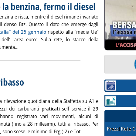
e la benzina, fermo il diesel
. Pubblicata venerdì 29 gen
nzina e risca, mentre il diesel rimane invariato
il denso Btz. Questo il dato che emerge dagli
Italia” del 25 gennaio
rispetto alla “media Ue”
 dell' ”area euro”. Sulla rete, lo stacco della
L’ACCIS
Leggi tutta la notizia: '“Stacchi Italia”: cresce la benzin
umenta...
 ribasso
. Sottotitolo: Il mercato dei carburanti in autostrada
. Pubblicata venerdì 29 gennaio 2010 alle 11.19.
Sezione:
 rilevazione quotidiana della Staffetta su A1 e
Sezione: quotaz
ezzi
dei carburanti
praticati
self service il
29
anno registrato vari movimenti, alcuni di
entità (fino a 28 millesimi), tutti al ribasso. Per
STAFFETTA PRE
Prezzi Rete 
Leggi tutta la notizia: 'Pr
, sono scese le minime di Erg (-2) e Tot...