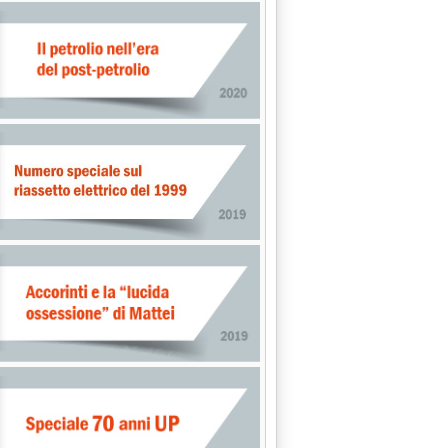
izia: 'Prezzi self, manovra sulle medie'