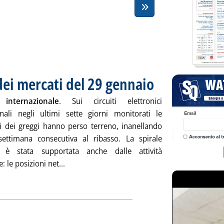
dei mercati del 29 gennaio
. Pubblicata venerdì 29 genna
internazionale
. Sui circuiti elettronici
onali negli ultimi sette giorni monitorati le
i dei greggi hanno perso terreno, inanellando
settimana consecutiva al ribasso. La spirale
ta è stata supportata anche dalle attività
Leggi tutta la notizia: 'Chiusure settimanali
: le posizioni net...
ia