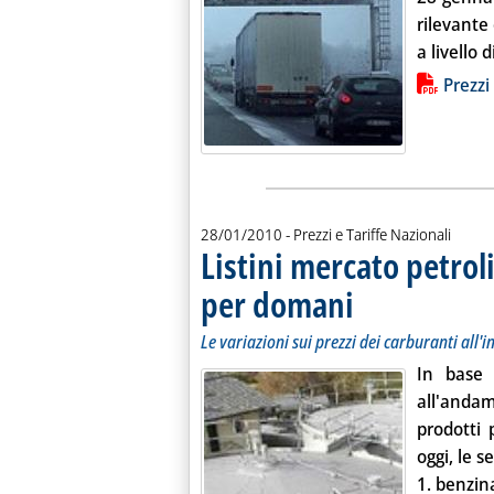
rilevante
a livello 
Lista allegati PDF alla notiz
Prezzi 
28/01/2010
- Prezzi e Tariffe Nazionali
Listini mercato petroli
per domani
. Sottotitolo: Le variazioni 
. Pubblicata giovedì 28 ge
Le variazioni sui prezzi dei carburanti all'
In base 
all'andam
prodotti 
oggi, le s
1.
benzin