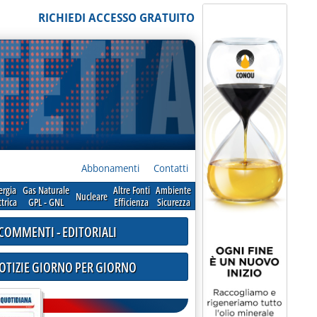
RICHIEDI ACCESSO GRATUITO
Abbonamenti
Contatti
ergia
Gas Naturale
Altre Fonti
Ambiente
Nucleare
ttrica
GPL - GNL
Efficienza
Sicurezza
COMMENTI - EDITORIALI
NOTIZIE GIORNO PER GIORNO