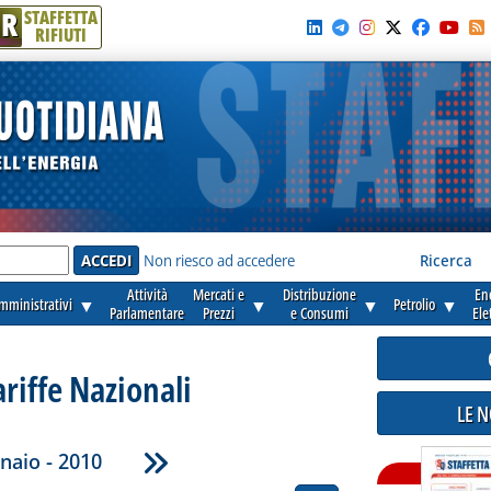
R
STAFFETTA
RIFIUTI
e'
Non riesco ad accedere
Ricerca
Attività
Mercati e
Distribuzione
En
amministrativi
▼
▼
▼
Petrolio
▼
Parlamentare
Prezzi
e Consumi
Ele
ariffe Nazionali
LE 
naio - 2010