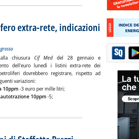
fero extra-rete, indicazioni
 prezzi dei carburanti all'ingrosso
io 2010 alle 9.10.
ingrosso
alla chiusura
Cif Med
del 28 gennaio e
ento dell'euro lunedì i listini extra-rete dei
petroliferi dovrebbero registrare, rispetto ad
eguenti variazioni:
a 10ppm
-3 euro per mille litri;
o autotrazione 10ppm
-5;
 mercato petrolifero extra-rete, indicazioni per lunedì '
. Sottotitolo: Rilevazione N. 8 del 28 gennai
. Pubblicata giovedì 28 gennaio 2010 alle 15