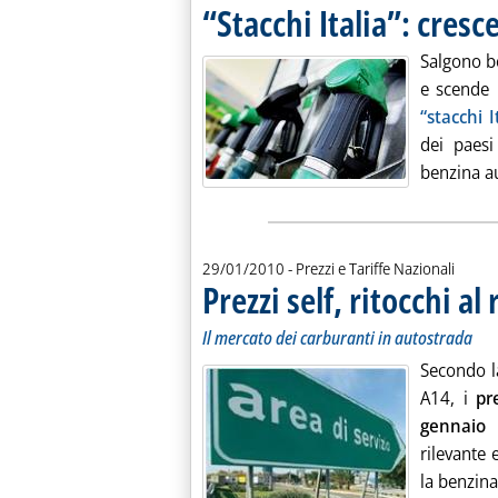
“Stacchi Italia”: cresc
Salgono be
e scende 
“stacchi 
dei paesi
benzina a
29/01/2010
- Prezzi e Tariffe Nazionali
Prezzi self, ritocchi al
Il mercato dei carburanti in autostrada
Secondo la
A14, i
pr
gennaio
h
rilevante 
la benzina