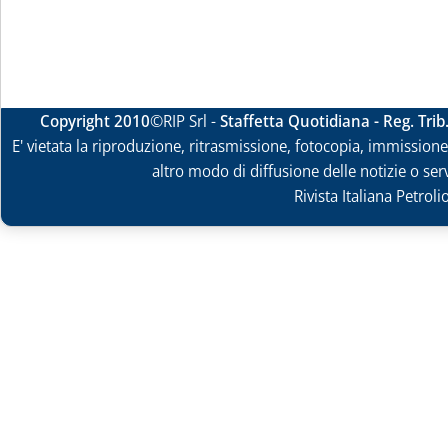
Copyright 2010
©RIP Srl -
Staffetta Quotidiana - Reg. Tri
E' vietata la riproduzione, ritrasmissione, fotocopia, immissione 
altro modo di diffusione delle notizie o ser
Rivista Italiana Petrol