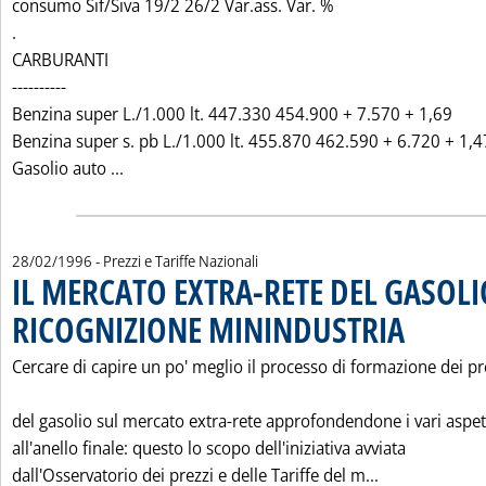
consumo Sif/Siva 19/2 26/2 Var.ass. Var. %
.
CARBURANTI
----------
Benzina super L./1.000 lt. 447.330 454.900 + 7.570 + 1,69
Benzina super s. pb L./1.000 lt. 455.870 462.590 + 6.720 + 1,4
Leggi tutta la notizia: '"PREZZI ITALIA" SIF-S
Gasolio auto ...
28/02/1996
- Prezzi e Tariffe Nazionali
IL MERCATO EXTRA-RETE DEL GASOLI
RICOGNIZIONE MININDUSTRIA
. Pubblicata me
Cercare di capire un po' meglio il processo di formazione dei pr
del gasolio sul mercato extra-rete approfondendone i vari aspett
all'anello finale: questo lo scopo dell'iniziativa avviata
Leggi tutta 
dall'Osservatorio dei prezzi e delle Tariffe del m...