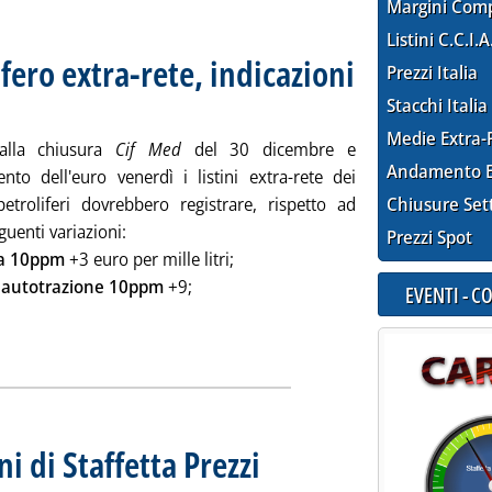
Margini Com
Listini C.C.I.A
fero extra-rete, indicazioni
Prezzi Italia
 dicembre 2008 alle 9.33.
Stacchi Italia
Medie Extra-
alla chiusura
Cif Med
del 30 dicembre e
Andamento E
ento dell'euro venerdì i listini extra-rete dei
petroliferi dovrebbero registrare, rispetto ad
Chiusure Set
eguenti variazioni:
Prezzi Spot
a 10ppm
+3 euro per mille litri;
o autotrazione 10ppm
+9;
EVENTI - 
 tutta la notizia: 'Listini mercato petrolifero extra-rete, indica
ni di Staffetta Prezzi
. Sottotitolo: Rilevazione N. 97 del 30 dice
. Pubblicata martedì 30 dicembre 2008 alle 