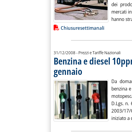
dei prodo
mercati int
hanno stra
Lista allegati PDF alla notiz
Chiusuresettimanali
31/12/2008
- Prezzi e Tariffe Nazionali
Benzina e diesel 10pp
gennaio
. Pubblicata mercoledì 31 dicembre
Da domani
benzina e
motopesca
D.Lgs. n. 
2003/17/
iniziato a 