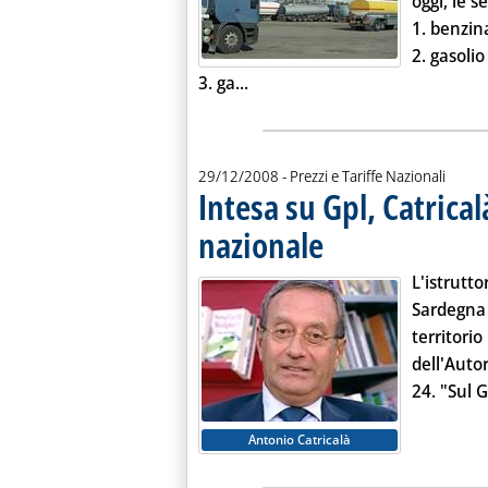
oggi, le s
1.
benzin
2.
gasoli
Leggi tutta la notizia: 'Listini
3.
ga...
29/12/2008
- Prezzi e Tariffe Nazionali
Intesa su Gpl, Catrica
nazionale
. Pubblicata lunedì 29 dicembre
L'istrutto
Sardegn
territori
dell'Auto
24. "Sul G
Antonio Catricalà