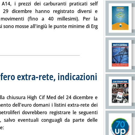
e A14, i
prezzi
dei carburanti
praticati
self
il
29 dicembre
hanno registrato diversi e
i movimenti (fino a 40 millesimi). Per la
 si sono mosse all'ingiù le punte minime di Erg
rezzi self: minimo diesel scende a 1,002'
ia
fero extra-rete, indicazioni
embre 2008 alle 9.25.
lla chiusura High Cif Med del 24 dicembre e
ento dell'euro domani i listini extra-rete dei
petroliferi dovrebbero registrare le seguenti
i, salvo eventuali conguagli da parte delle
e: