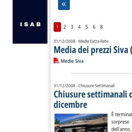
1
2
3
4
5
6
8
31/12/2008
- Medie Extra-Rete
Media dei prezzi Siva 
Leggi tutta la notizia: 'Media dei prez
Lista allegati PDF alla notiz
Medie Siva
31/12/2008
- Chiusure Settimanali
Chiusure settimanali d
dicembre
. Pubblicata mercoledì 31 dicem
È termina
sorprese 
dell'anno,