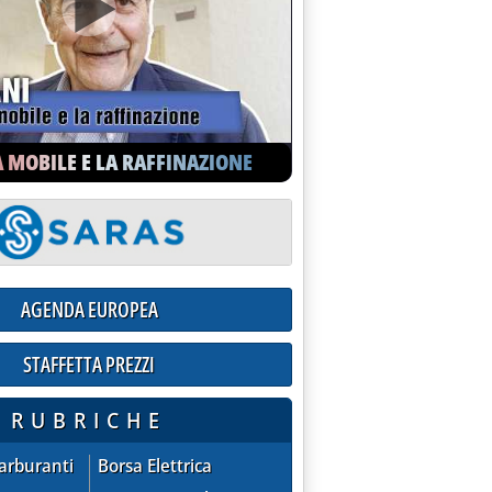
 31 dicembre'
A MOBILE E LA RAFFINAZIONE
AGENDA EUROPEA
STAFFETTA PREZZI
ioni praticate dalle compagnie sul mercato extra-rete
RUBRICHE
ppm, obbligatorie dal 1° gennaio '
ZZI - quotazioni praticate dalle compagnie sul mercato extra
AGENDA EUROPEA
Carburanti
Borsa Elettrica