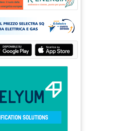
Pubblicità: Rienergìa - A
: presto indagine nazionale '