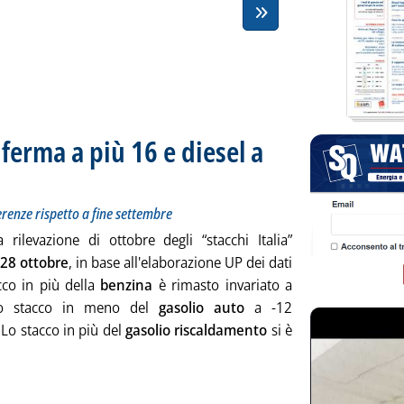
 ferma a più 16 e diesel a
 e denso a più 6. Le differenze rispetto a fine settembre
19 alle 16.46.
ferenze rispetto a fine settembre
a rilevazione di ottobre degli “stacchi Italia”
28 ottobre
, in base all'elaborazione UP dei dati
cco in più della
benzina
è rimasto invariato a
lo stacco in meno del
gasolio auto
a -12
Lo stacco in più del
gasolio riscaldamento
si è
ggi tutta la notizia: 'Stacchi Italia, benzina ferma a più 16 e d