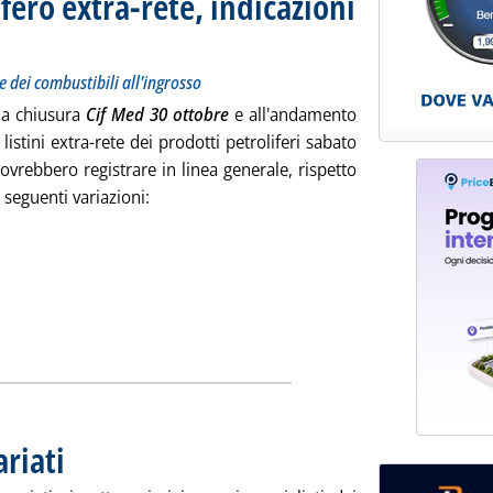
fero extra-rete, indicazioni
itolo: Le variazioni sui prezzi Siva dei carburanti e dei combustibili all'ingrosso
icata giovedì 31 ottobre 2019 alle 9.9.
e dei combustibili all'ingrosso
lla chiusura
Cif Med 30 ottobre
e all'andamento
 listini extra-rete dei prodotti petroliferi sabato
ovrebbero registrare in linea generale, rispetto
e seguenti variazioni:
izia: 'Listini mercato petrolifero extra-rete, indicazioni per sab
ariati
. Pubblicata giovedì 31 ottobre 2019 alle 8.58.