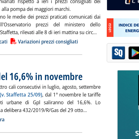
variati rispetto a ieri i prezzi consigliati dei
i alla pompa dei maggiori marchi.
no le medie dei prezzi praticati comunicati dai
ll'Osservatorio prezzi del ministero dello
Leggi tutta la notiz
ffetta, rilevati alle 8 di ieri mattina su circ...
ia
cati
Variazioni prezzi consigliati
del 16,6% in novembre
. Pubblicata giovedì 31 ottobre 2019 al
ro cali consecutivi in luglio, agosto, settembre
(v. Staffetta 25/09)
, dal 1° novembre le tariffe
eti urbane di Gpl saliranno del 16,6%. Lo
Leggi tutta la notizia:
 la delibera 432/2019/R/Gas del 29 otto...
ia
ra