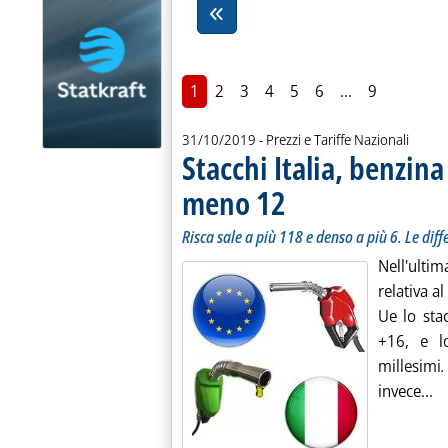
1
2
3
4
5
6
...
9
31/10/2019
- Prezzi e Tariffe Nazionali
Stacchi Italia, benzina
meno 12
. Sottotitolo: Risca sale a più 118
. Pubblicata giovedì 31 ottobre 20
Risca sale a più 118 e denso a più 6. Le dif
Nell'ultim
relativa al
Ue lo sta
+16, e 
millesimi
.
Le
invece...