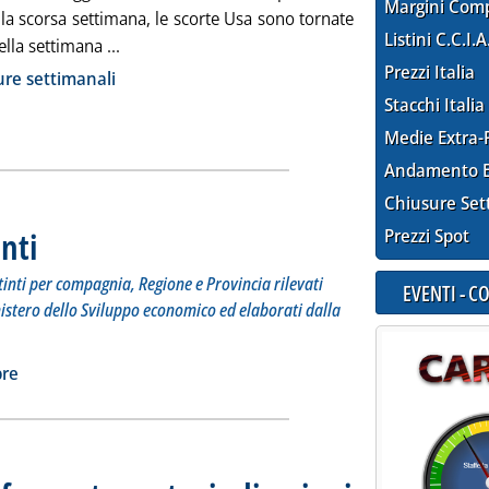
Margini Com
 la scorsa settimana, le scorte Usa sono tornate
Listini C.C.I.A
Leggi tutta la notizia: 'Chiusure settimanali dei
ella settimana ...
ia
Prezzi Italia
re settimanali
Stacchi Italia
Medie Extra-
Andamento E
Chiusure Set
nti
Prezzi Spot
. Sottotitolo: I prezzi praticati in self service e servito distinti per compagnia, Region
. Pubblicata giovedì 31 ottobre 2019 alle 9.45.
distinti per compagnia, Regione e Provincia rilevati
EVENTI - 
nistero dello Sviluppo economico ed elaborati dalla
 carburanti'
ia
bre