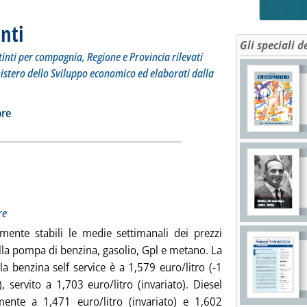
nti
. Sottotitolo: I prezzi praticati in self service e servito distinti per compagnia, Region
. Pubblicata mercoledì 30 ottobre 2019 alle 15.30.
Gli speciali d
distinti per compagnia, Regione e Provincia rilevati
nistero dello Sviluppo economico ed elaborati dalla
 carburanti'
ia
bre
otitolo: Medie settimanali del periodo 23-29 ottobre
licata mercoledì 30 ottobre 2019 alle 15.2.
re
lmente stabili le medie settimanali dei prezzi
alla pompa di benzina, gasolio, Gpl e metano. La
a benzina self service è a 1,579 euro/litro (-1
, servito a 1,703 euro/litro (invariato). Diesel
amente a 1,471 euro/litro (invariato) e 1,602