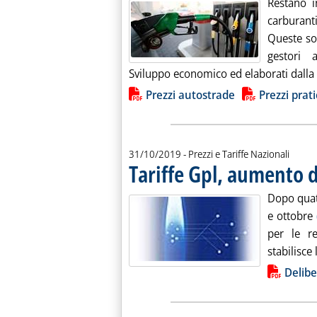
Restano in
carburant
Queste so
gestori a
Sviluppo economico ed elaborati dalla Sta
Lista allegati PDF alla notiz
Prezzi autostrade
Prezzi prati
31/10/2019
- Prezzi e Tariffe Nazionali
Tariffe Gpl, aumento 
Dopo quatt
e ottobre
per le r
stabilisce
Lista allegati PDF alla notiz
Delibe