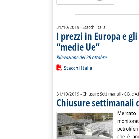
31/10/2019
- Stacchi Italia
I prezzi in Europa e gli
“medie Ue”
. Sottotitolo: Rilevazione d
. Pubblicata giovedì 31 ott
Rilevazione del 28 ottobre
Leggi tutta la notizia: 'I prezzi in Eur
Lista allegati PDF alla notiz
Stacchi Italia
di:
31/10/2019
- Chiusure Settimanali -
C.B. e A.
Chiusure settimanali d
Mercato 
monitorat
petrolifer
che è and