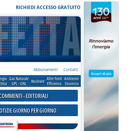
RICHIEDI ACCESSO GRATUITO
Abbonamenti
Contatti
ergia
Gas Naturale
Altre Fonti
Ambiente
Nucleare
ttrica
GPL - GNL
Efficienza
Sicurezza
COMMENTI - EDITORIALI
NOTIZIE GIORNO PER GIORNO