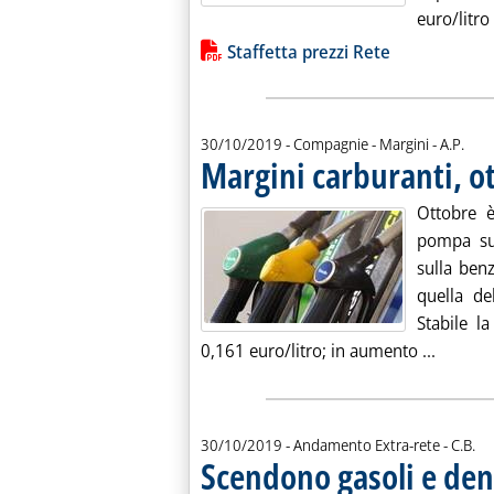
euro/litro 
Lista allegati PDF alla notiz
Staffetta prezzi Rete
di:
30/10/2019
- Compagnie - Margini -
A.P.
Margini carburanti, o
Ottobre è
pompa su
sulla benz
quella de
Stabile l
Leggi t
0,161 euro/litro; in aumento ...
di:
30/10/2019
- Andamento Extra-rete -
C.B.
Scendono gasoli e den