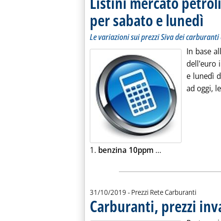
Listini mercato petroli
per sabato e lunedì
. Sottot
. Pubbl
Le variazioni sui prezzi Siva dei carburanti 
In base a
dell'euro i
e lunedì d
ad oggi, l
Leggi tutta la not
1.
benzina 10ppm
...
31/10/2019
- Prezzi Rete Carburanti
Carburanti, prezzi inv