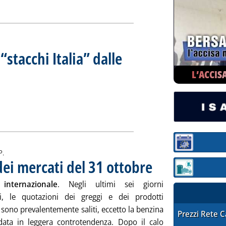
 “stacchi Italia” dalle
el 28 ottobre
obre 2019 alle 16.39.
L’ACCIS
opa e gli “stacchi Italia” dalle “medie Ue” '
ia
Sezione:
P.
ei mercati del 31 ottobre
. Pubblicata giovedì 31 ottobre
Sezione: quotaz
internazionale
. Negli ultimi sei giorni
i, le quotazioni dei greggi e dei prodotti
i sono prevalentemente saliti, eccetto la benzina
STAFFETTA PRE
Prezzi Rete 
ata in leggera controtendenza. Dopo il calo