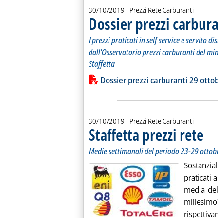
30/10/2019
- Prezzi Rete Carburanti
Dossier prezzi carbura
I prezzi praticati in self service e servito 
dall'Osservatorio prezzi carburanti del mi
Staffetta
Leggi tutta la notizia: 'Dossier prezzi
Lista allegati PDF alla notiz
Dossier prezzi carburanti 29 otto
30/10/2019
- Prezzi Rete Carburanti
Staffetta prezzi rete
. Sott
. Pubb
Medie settimanali del periodo 23-29 ottob
Sostanzia
praticati 
media dell
millesimo)
rispettiv