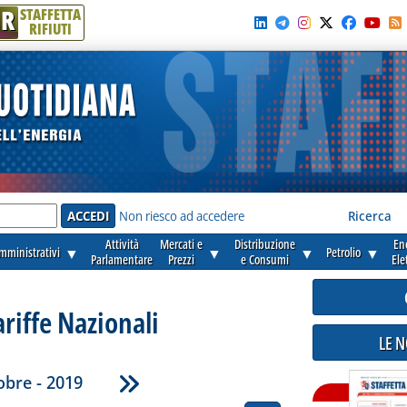
R
STAFFETTA
RIFIUTI
e'
Non riesco ad accedere
Ricerca
Attività
Mercati e
Distribuzione
En
amministrativi
▼
▼
▼
Petrolio
▼
Parlamentare
Prezzi
e Consumi
Ele
ariffe Nazionali
LE 
obre - 2019