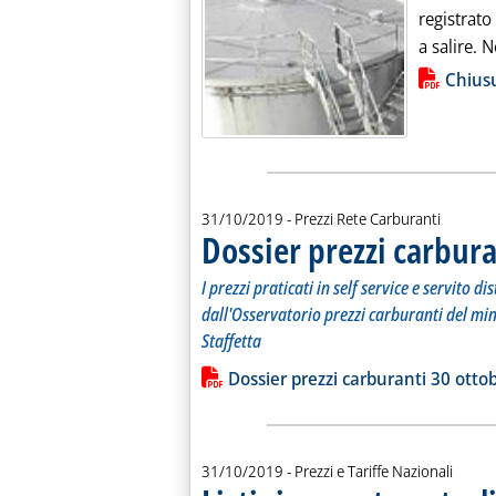
registrato
a salire. N
Lista allegati PDF alla notiz
Chiusu
31/10/2019
- Prezzi Rete Carburanti
Dossier prezzi carbura
I prezzi praticati in self service e servito 
dall'Osservatorio prezzi carburanti del mi
Staffetta
Leggi tutta la notizia: 'Dossier prezzi
Lista allegati PDF alla notiz
Dossier prezzi carburanti 30 otto
31/10/2019
- Prezzi e Tariffe Nazionali