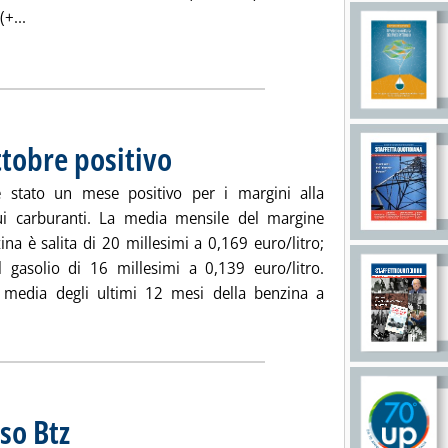
Leggi tutta la notizia: 'Staffetta prezzi rete'
(+...
ia
ttobre positivo
. Pubblicata mercoledì 30 ottobre 2019 alle 14.55.
 stato un mese positivo per i margini alla
i carburanti. La media mensile del margine
ina è salita di 20 millesimi a 0,169 euro/litro;
l gasolio di 16 millesimi a 0,139 euro/litro.
a media degli ultimi 12 mesi della benzina a
utta la notizia: 'Margini carburanti, ottobre positivo'
so Btz
. Sottotitolo: Andamento dei prezzi sul mercato extra-rete
. Pubblicata mercoledì 30 ottobre 2019 alle 14.41.