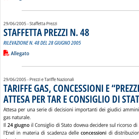
29/06/2005
- Staffetta Prezzi
STAFFETTA PREZZI N. 48
. Sottotitolo: RILEVAZIONE N. 4
. Pubblicata mercoledì 29 giugno 
RILEVAZIONE N. 48 DEL 28 GIUGNO 2005
Leggi tutta la notizia: 'STAFFETTA PREZZI N. 48'
Lista allegati PDF alla notizia
Allegato
29/06/2005
- Prezzi e Tariffe Nazionali
TARIFFE GAS, CONCESSIONI E “PREZZI
ATTESA PER TAR E CONSIGLIO DI STA
Attesa per una serie di decisioni importanti dei giudici amminis
gas naturale.
Il
24 giugno
il Consiglio di Stato doveva decidere sul ricorso di
l'Enel in materia di scadenza delle
concessioni
di distribuzio