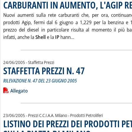
CARBURANTI IN AUMENTO, L'AGIP R
Nuovi aumenti sulla rete carburanti che, per ora, continuan
prodotti Agip, fermi dal 6 giugno a 1,229 per la benzina e 1,
prezzo del diesel in particolare risulta al momento il più bas
Leggi tutta la notizia: '
infatti, anche la
Shell
e la
IP
hann...
24/06/2005
- Staffetta Prezzi
STAFFETTA PREZZI N. 47
. Sottotitolo: RILEVAZIONE N. 4
. Pubblicata venerdì 24 giugno 20
RILEVAZIONE N. 47 DEL 23 GIUGNO 2005
Leggi tutta la notizia: 'STAFFETTA PREZZI N. 47'
Lista allegati PDF alla notizia
Allegato
23/06/2005
- Prezzi C.C.I.A.A. Milano - Prodotti Petroliferi
LISTINO DEI PREZZI DEI PRODOTTI PE
. Sottotitolo: Rilevazione d
. Pubblicata giovedì 23 giugn