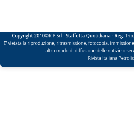
Copyright 2010
©RIP Srl -
Staffetta Quotidiana - Reg. Tri
E' vietata la riproduzione, ritrasmissione, fotocopia, immissione 
altro modo di diffusione delle notizie o ser
Rivista Italiana Petrol