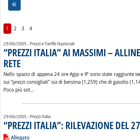
1
2
3
4
29/06/2005
- Prezzi e Tariffe Nazionali
“PREZZI ITALIA” AI MASSIMI – ALLIN
RETE
. Pubblicata mercoledì 29 giugno 2005 alle 16.15.
Nello spazio di appena 24 ore Agip e IP sono state raggiunte ie
sui “prezzi consigliati” sia di benzina (1,259) che di gasolio (1,
Leggi tutta la notizia: '“PREZZI ITALIA” AI MAS
Poco più sot...
29/06/2005
- Prezzi Italia
“PREZZI ITALIA”: RILEVAZIONE DEL 
Leggi tutta la notizia: '“PREZZI ITALIA”: RILEVAZIONE DEL 2
Lista allegati PDF alla notizia
Allegato