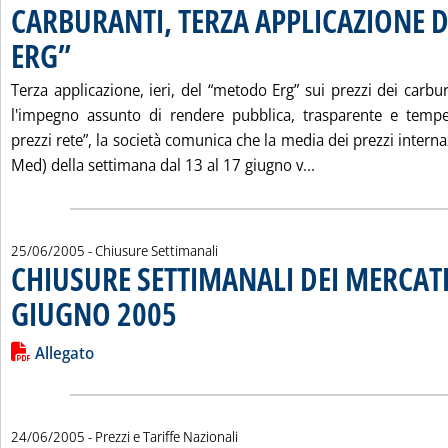
CARBURANTI, TERZA APPLICAZIONE 
ERG”
. Pubblicata sabato 25 giugno 2005 alle 14.55.
Terza applicazione, ieri, del “metodo Erg” sui prezzi dei carbu
l'impegno assunto di rendere pubblica, trasparente e tempe
prezzi rete”, la società comunica che la media dei prezzi internaz
Leggi tutta la no
Med) della settimana dal 13 al 17 giugno v...
25/06/2005
- Chiusure Settimanali
CHIUSURE SETTIMANALI DEI MERCATI
GIUGNO 2005
. Pubblicata sabato 25 giugno 2005 alle 14.27.
Leggi tutta la notizia: 'CHIUSURE SETTIMANALI DEI MERCAT
Lista allegati PDF alla notizia
Allegato
24/06/2005
- Prezzi e Tariffe Nazionali