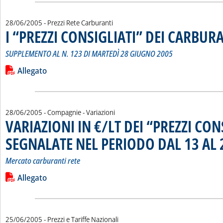
28/06/2005
- Prezzi Rete Carburanti
I “PREZZI CONSIGLIATI” DEI CARBUR
SUPPLEMENTO AL N. 123 DI MARTEDÌ 28 GIUGNO 2005
Leggi tutta la notizia: 'I “PREZZI CONSIGLIATI” DEI CARBURA
Lista allegati PDF alla notizia
Allegato
28/06/2005
- Compagnie - Variazioni
VARIAZIONI IN €/LT DEI “PREZZI CON
SEGNALATE NEL PERIODO DAL 13 AL 
Mercato carburanti rete
Leggi tutta la notizia: 'VARIAZIONI IN €/LT DEI “PREZZI C
Lista allegati PDF alla notizia
Allegato
25/06/2005
- Prezzi e Tariffe Nazionali