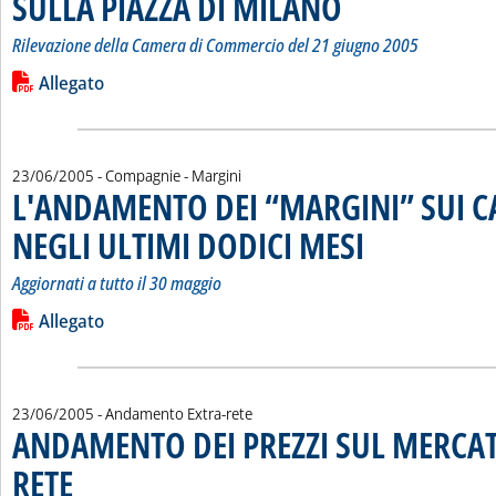
SULLA PIAZZA DI MILANO
Rilevazione della Camera di Commercio del 21 giugno 2005
Leggi tutta la notizia: 'LISTINO DEI PREZZI DEI PRODOTTI 
Lista allegati PDF alla notizia
Allegato
23/06/2005
- Compagnie - Margini
L'ANDAMENTO DEI “MARGINI” SUI 
NEGLI ULTIMI DODICI MESI
. Sottotitolo: Aggiornati a
. Pubblicata giovedì 23 g
Aggiornati a tutto il 30 maggio
Leggi tutta la notizia: 'L'ANDAMENTO DEI “MARGINI” SUI 
Lista allegati PDF alla notizia
Allegato
23/06/2005
- Andamento Extra-rete
ANDAMENTO DEI PREZZI SUL MERCAT
RETE
. Pubblicata giovedì 23 giugno 2005 alle 15.15.