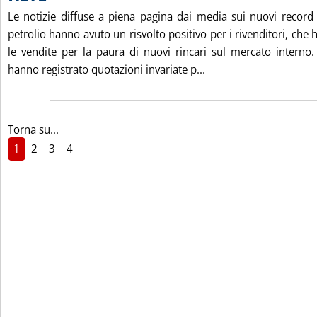
Le notizie diffuse a piena pagina dai media sui nuovi record 
petrolio hanno avuto un risvolto positivo per i rivenditori, che 
le vendite per la paura di nuovi rincari sul mercato interno. I
Leggi tutta la notiz
hanno registrato quotazioni invariate p...
Torna su...
1
2
3
4