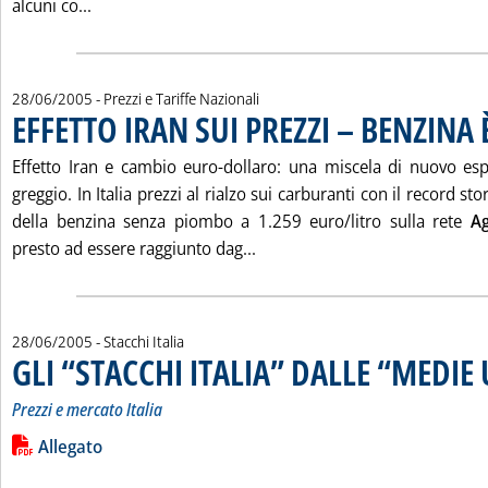
Leggi tutta la notizia: 'TARIFFE GAS, CONCESSIONI
alcuni co...
28/06/2005
- Prezzi e Tariffe Nazionali
EFFETTO IRAN SUI PREZZI – BENZINA
Effetto Iran e cambio euro-dollaro: una miscela di nuovo esp
greggio. In Italia prezzi al rialzo sui carburanti con il record sto
della benzina senza piombo a 1.259 euro/litro sulla rete
Ag
Leggi tutta la notizia: 'EFF
presto ad essere raggiunto dag...
28/06/2005
- Stacchi Italia
GLI “STACCHI ITALIA” DALLE “MEDIE 
Prezzi e mercato Italia
Leggi tutta la notizia: 'GLI “STACCHI ITALIA” DALLE “MEDIE UE
Lista allegati PDF alla notizia
Allegato