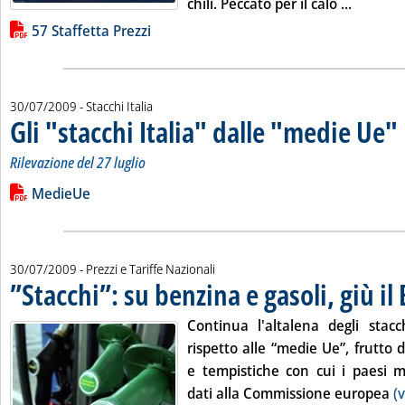
Leggi tut
chili. Peccato per il calo ...
Lista allegati PDF alla notizia
57 Staffetta Prezzi
30/07/2009
- Stacchi Italia
Gli "stacchi Italia" dalle "medie Ue"
. Sottotitolo: Rilevazione del 27 luglio
. Pubblicata giovedì 30 luglio 2009 alle 11.45.
Rilevazione del 27 luglio
Leggi tutta la notizia: 'Gli "stacchi Italia" dalle "medie Ue" . '
Lista allegati PDF alla notizia
MedieUe
30/07/2009
- Prezzi e Tariffe Nazionali
”Stacchi”: su benzina e gasoli, giù il 
Continua l'altalena degli stacch
rispetto alle “medie Ue”, frutto 
e tempistiche con cui i paesi 
dati alla Commissione europea
(