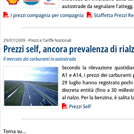
autostrade da segnalare l'attegg..
Lista allegati PDF alla notizia
I prezzi compagnia per compagnia
Staffetta Prezzi Re
29/07/2009
- Prezzi e Tariffe Nazionali
Prezzi self, ancora prevalenza di rialz
Il mercato dei carburanti in autostrada
Secondo la rilevazione quotidia
A1 e A14, i
prezzi
dei carburanti
29 luglio
hanno registrato pochi 
discreta entità (fino a 30 milles
al rialzo. Per la
benzina
, è salita 
Lista allegati PDF alla notizia
Prezzi Self
Torna su...