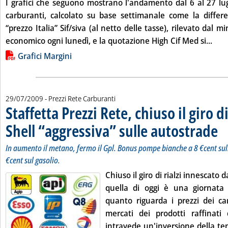
I grafici che seguono mostrano l'andamento dal 6 al 27 lug
carburanti, calcolato su base settimanale come la differe
“prezzo Italia” Sif/siva (al netto delle tasse), rilevato dal m
Legg
economico ogni lunedì, e la quotazione High Cif Med si...
Lista allegati PDF alla notizia
Grafici Margini
29/07/2009
- Prezzi Rete Carburanti
Staffetta Prezzi Rete, chiuso il giro di
Shell “aggressiva” sulle autostrade
. So
. Pu
In aumento il metano, fermo il Gpl. Bonus pompe bianche a 8 €cent sull
€cent sul gasolio.
Chiuso il giro di rialzi innescato 
quella di oggi è una giornata
quanto riguarda i prezzi dei ca
mercati dei prodotti raffinati
intravede un'inversione della ten