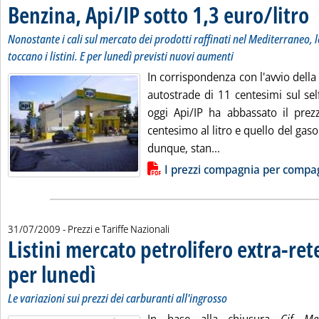
Benzina, Api/IP sotto 1,3 euro/litro
. S
. P
Nonostante i cali sul mercato dei prodotti raffinati nel Mediterraneo,
toccano i listini. E per lunedì previsti nuovi aumenti
In corrispondenza con l'avvio dell
autostrade di 11 centesimi sul se
oggi Api/IP ha abbassato il prez
centesimo al litro e quello del gaso
Leggi tutta la notiz
dunque, stan...
Lista allegati PDF alla notizia
I prezzi compagnia per compa
31/07/2009
- Prezzi e Tariffe Nazionali
Listini mercato petrolifero extra-ret
per lunedì
. Sottotitolo: Le variazioni sui prezzi dei carburanti all'ingrosso
. Pubblicata venerdì 31 luglio 2009 alle 9.25.
Le variazioni sui prezzi dei carburanti all'ingrosso