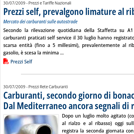
30/07/2009
- Prezzi e Tariffe Nazionali
Prezzi self, prevalgono limature al r
Mercato dei carburanti sulle autostrade
Secondo la rilevazione quotidiana della Staffetta su A
carburanti
praticati
self service il
30 luglio
hanno registrato
scarsa entità (fino a 5 millesimi), prevalentemente al r
Leggi tutta la notizia: 'Prezzi sel
gasolio
, è scesa la minima ...
Lista allegati PDF alla notizia
Prezzi Self
30/07/2009
- Prezzi Rete Carburanti
Carburanti, secondo giorno di bonac
Dal Mediterraneo ancora segnali di 
Dopo un luglio molto agitato (con
al rialzo e al ribasso) oggi sul
registra la seconda giornata con