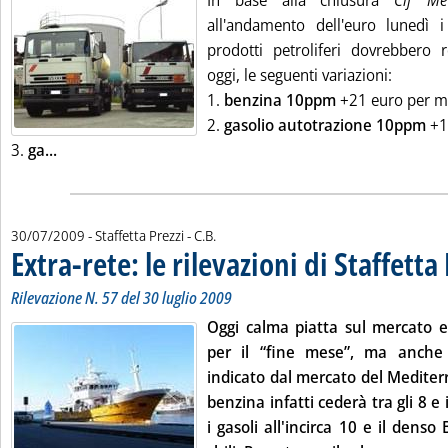
In base alla chiusura
Cif 
all'andamento dell'euro lunedì i 
prodotti petroliferi dovrebbero r
oggi, le seguenti variazioni:
1.
benzina 10ppm
+21 euro per mill
2.
gasolio autotrazione 10ppm
+1
Leggi tutta la notizia: 'Listini mercato petrolifero extra
3.
ga...
di:
30/07/2009
- Staffetta Prezzi -
C.B.
Extra-rete: le rilevazioni di Staffetta
Rilevazione N. 57 del 30 luglio 2009
Oggi calma piatta sul mercato e
per il “fine mese”, ma anche 
indicato dal mercato del Medite
benzina infatti cederà tra gli 8 e i
i gasoli all'incirca 10 e il denso