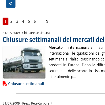
1
2
3
4
5
6
...
9
31/07/2009
- Chiusure Settimanali
Chiusure settimanali dei mercati del
Mercato internazionale
. Sui 
internazionali le quotazioni dei g
settimana al rialzo, trascinando co
prodotti in Europa. Dopo la diffus
settimanali delle scorte in Usa m
Leggi tutta la not
letteralmente p...
Lista allegati PDF alla notizia
Chiusure settimanali
31/07/2009
- Prezzi Rete Carburanti