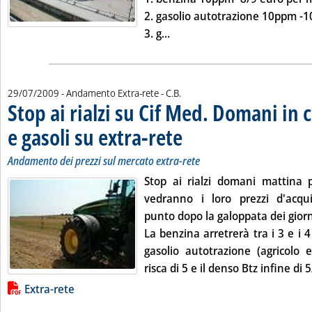
2.
gasolio autotrazione 10ppm
-1
Leggi tutta la notizia: 'Listi
3.
g...
di:
29/07/2009
- Andamento Extra-rete -
C.B.
Stop ai rialzi su Cif Med. Domani in 
e gasoli su extra-rete
. Sottotitolo: Andamento dei prezzi sul 
. Pubblicata mercoledì 29 luglio 2009 a
Andamento dei prezzi sul mercato extra-rete
Stop ai rialzi domani mattina p
vedranno i loro prezzi d'acqu
punto dopo la galoppata dei giorni
La benzina arretrerà tra i 3 e i 4 e
gasolio autotrazione (agricolo 
risca di 5 e il denso Btz infine di 5/
Lista allegati PDF alla notizia
Extra-rete