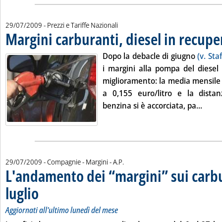
29/07/2009
- Prezzi e Tariffe Nazionali
Margini carburanti, diesel in recuper
Dopo la debacle di giugno
(v. Sta
i margini alla pompa del diesel
miglioramento: la media mensile è
a 0,155 euro/litro e la dista
Leggi 
benzina si è accorciata, pa...
di:
29/07/2009
- Compagnie - Margini -
A.P.
L'andamento dei “margini” sui carbu
luglio
. Sottotitolo: Aggiornati all'ultimo lunedì del mese
. Pubblicata mercoledì 29 luglio 2009 alle 14.43.
Aggiornati all'ultimo lunedì del mese