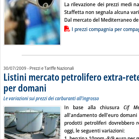
La rilevazione dei prezzi medi naz
Staffetta non segnala alcuna var
Dal mercato del Mediterraneo dei
Lista allegati PDF alla notizia
I prezzi compagnia per compa
30/07/2009
- Prezzi e Tariffe Nazionali
Listini mercato petrolifero extra-ret
per domani
. Sottotitolo: Le variazioni sui prezzi dei carburanti all'ingrosso
. Pubblicata giovedì 30 luglio 2009 alle 9.31.
Le variazioni sui prezzi dei carburanti all'ingrosso
In base alla chiusura
Cif 
all'andamento dell'euro domani i 
prodotti petroliferi dovrebbero r
oggi, le seguenti variazioni:
1.
benzina 10ppm
-8/9 euro per mil