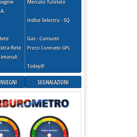
pagnie
Mercato Tutelato
.A.
Indice Selectra - SQ
Rete
Gas - Consumi
xtra-Rete
Prezzi Contratto GPL
timanali
Today@
TRICHE'
CONVEGNI
SEGNALAZIONI