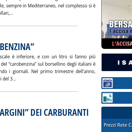
ile, sempre in Mediterraneo, nel complesso si è
Leggi tutta la notizia: 'PREZZI, NUOVO PICCO PLATTS
lari,...
L’ACCIS
OBENZINA”
. Pubblicata venerdì 30 aprile 2004 alle 15.45.
cale è inferiore, e con un litro si fanno più
 del “carobenzina” sul borsellino degli italiani è
ndo i giornali. Nel primo trimestre dell'anno,
Leggi tutta la notizia: 'IL GASOLIO E IL “CAROBENZINA”
 del 3...
Sezione:
Sezione: quotaz
ARGINI” DEI CARBURANTI
 Sottotitolo: Aggiornati a tutto il 5 aprile
 Pubblicata venerdì 30 aprile 2004 alle 15.43.
STAFFETTA PRE
Prezzi Rete 