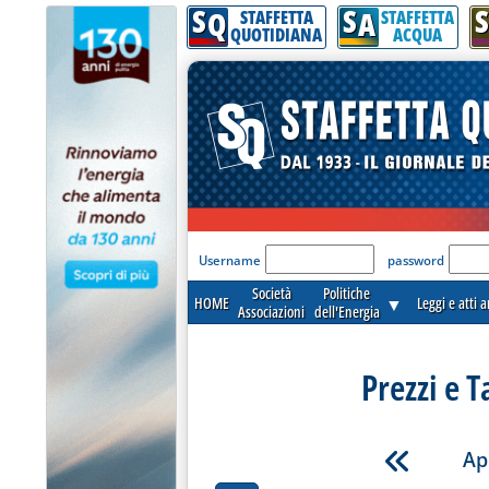
S
S
S
Q
A
STAFFETTA
STAFFETTA
QUOTIDIANA
ACQUA
'Modulo Login per acceder
Username
password
Società
Politiche
HOME
▼
Leggi e atti 
Associazioni
dell'Energia
Prezzi e T
Ap