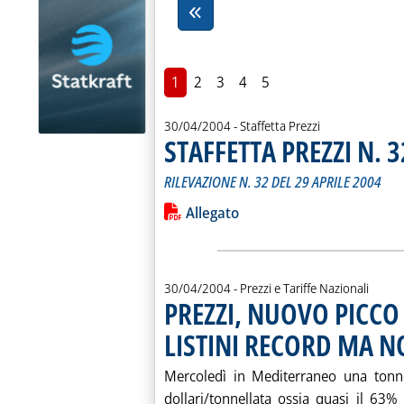
1
2
3
4
5
30/04/2004
- Staffetta Prezzi
STAFFETTA PREZZI N. 3
RILEVAZIONE N. 32 DEL 29 APRILE 2004
Leggi tutta la notizia: 'STAFFETTA PRE
Lista allegati PDF alla notiz
Allegato
30/04/2004
- Prezzi e Tariffe Nazionali
PREZZI, NUOVO PICCO
LISTINI RECORD MA N
Mercoledì in Mediterraneo una tonne
dollari/tonnellata ossia quasi il 63% i