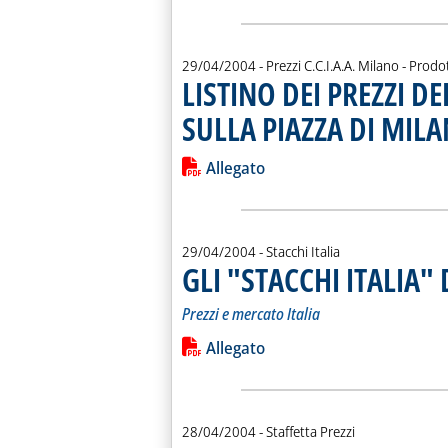
29/04/2004
- Prezzi C.C.I.A.A. Milano - Prodot
LISTINO DEI PREZZI D
SULLA PIAZZA DI MIL
Leggi tutta la notizia: 'LISTINO DE
Lista allegati PDF alla notiz
Allegato
29/04/2004
- Stacchi Italia
GLI "STACCHI ITALIA"
Prezzi e mercato Italia
Leggi tutta la notizia: 'GLI "STACCHI
Lista allegati PDF alla notiz
Allegato
28/04/2004
- Staffetta Prezzi