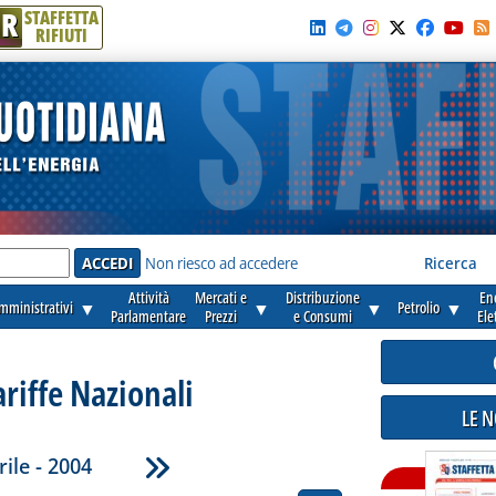
R
STAFFETTA
RIFIUTI
e'
Non riesco ad accedere
Ricerca
Attività
Mercati e
Distribuzione
En
amministrativi
▼
▼
▼
Petrolio
▼
Parlamentare
Prezzi
e Consumi
Ele
ariffe Nazionali
LE 
rile - 2004