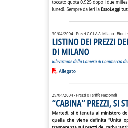
toccato quota 0,925 dopo i due millesi
lunedì. Sempre da ieri la
Esso
Leggi tu
30/04/2004
- Prezzi C.C.I.A.A. Milano - Biodie
LISTINO DEI PREZZI DE
DI MILANO
. Sottotitolo: Rilevazione d
. Pubblicata venerdì 30 apri
Rilevazione della Camera di Commercio del
Leggi tutta la notizia: 'LISTINO DE
Lista allegati PDF alla notiz
Allegato
29/04/2004
- Prezzi e Tariffe Nazionali
“CABINA” PREZZI, SI 
Martedì, si è tenuta al ministero de
quella che viene definita “Unità ope
trasparenza sui prezzi dei carburanti”