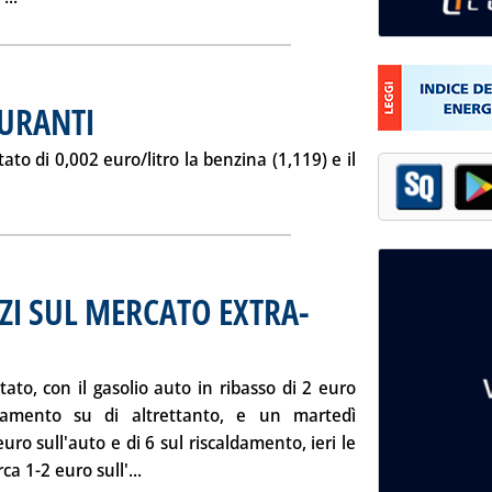
BURANTI
o di 0,002 euro/litro la benzina (1,119) e il
ia: 'LE “ULTIME” SUI CARBURANTI . '
ZI SUL MERCATO EXTRA-
9.
to, con il gasolio auto in ribasso di 2 euro
aldamento su di altrettanto, e un martedì
euro sull'auto e di 6 sul riscaldamento, ieri le
Leggi tutta la notizia: 'ANDAMENTO DEI PR
ca 1-2 euro sull'...