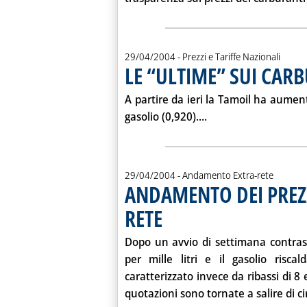
29/04/2004
- Prezzi e Tariffe Nazionali
LE “ULTIME” SUI CAR
. Pubblicata giovedì 29 aprile 2004 alle 15.23.
A partire da ieri la
Tamoil
ha aumentat
Leggi tutta la notiz
gasolio (0,920)....
29/04/2004
- Andamento Extra-rete
ANDAMENTO DEI PREZ
RETE
. Pubblicata giovedì 29 aprile 2004 alle 15.1
Dopo un avvio di settimana contrasta
per mille litri e il gasolio risc
caratterizzato invece da ribassi di 8 
quotazioni sono tornate a salire di cir