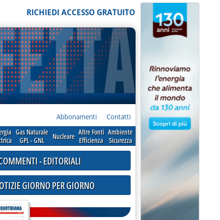
RICHIEDI ACCESSO GRATUITO
Abbonamenti
Contatti
ergia
Gas Naturale
Altre Fonti
Ambiente
Nucleare
ttrica
GPL - GNL
Efficienza
Sicurezza
COMMENTI - EDITORIALI
NOTIZIE GIORNO PER GIORNO