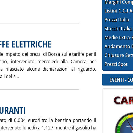
Margini Com
TO DEI “MARGINI” DEI CARBURANTI NEGLI ULTIMI 12 MESI'
ia
Listini C.C.I.A
Prezzi Italia
Stacchi Italia
Medie Extra-
FE ELETTRICHE
. Pubblicata venerdì 30 aprile 2004 alle 15.37.
Andamento E
 impatto dei prezzi di Borsa sulle tariffe per il
Chiusure Set
zano, intervenuto mercoledì alla Camera per
Prezzi Spot
 rilasciato alcune dichiarazioni al riguardo.
Leggi tutta la notizia: 'MARZANO SULLE TARIFFE ELET
li del s...
EVENTI - 
BURANTI
. Pubblicata venerdì 30 aprile 2004 alle 15.34.
o di 0,004 euro/litro la benzina portando il
ntervenuto lunedì) a 1,127, mentre il gasolio ha