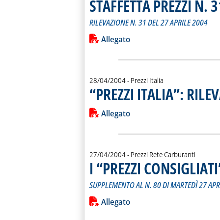
STAFFETTA PREZZI N. 3
RILEVAZIONE N. 31 DEL 27 APRILE 2004
Leggi tutta la notizia: 'STAFFETTA PRE
Lista allegati PDF alla notiz
Allegato
28/04/2004
- Prezzi Italia
“PREZZI ITALIA”: RILE
Leggi tutta la notizia: '“PREZZI ITAL
Lista allegati PDF alla notiz
Allegato
27/04/2004
- Prezzi Rete Carburanti
I “PREZZI CONSIGLIAT
SUPPLEMENTO AL N. 80 DI MARTEDÌ 27 APR
Leggi tutta la notizia: 'I “PREZZI C
Lista allegati PDF alla notiz
Allegato