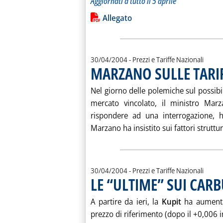
Aggiornati a tutto il 5 aprile
Leggi tutta la notizia: 'L'ANDAMEN
Lista allegati PDF alla notiz
Allegato
30/04/2004
- Prezzi e Tariffe Nazionali
MARZANO SULLE TARIF
Nel giorno delle polemiche sul possibile
mercato vincolato, il ministro Mar
rispondere ad una interrogazione, ha
Marzano ha insistito sui fattori struttura
30/04/2004
- Prezzi e Tariffe Nazionali
LE “ULTIME” SUI CAR
A partire da ieri, la
Kupit
ha aumentat
prezzo di riferimento (dopo il +0,006 i