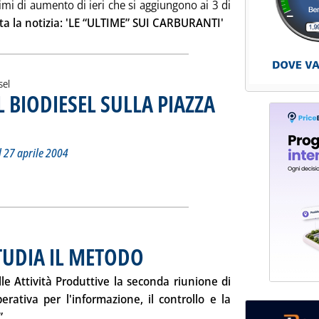
mi di aumento di ieri che si aggiungono ai 3 di
tta la notizia: 'LE “ULTIME” SUI CARBURANTI'
sel
L BIODIESEL SULLA PIAZZA
ella Camera di Commercio del 27 aprile 2004
le 2004 alle 15.32.
 27 aprile 2004
I PREZZI DEL BIODIESEL SULLA PIAZZA DI MILANO'
ia
STUDIA IL METODO
. Pubblicata giovedì 29 aprile 2004 alle 15.37.
lle Attività Produttive la seconda riunione di
rativa per l'informazione, il controllo e la
Leggi tutta la notizia: '“CABINA” PREZZI, SI STUDIA IL METO
...