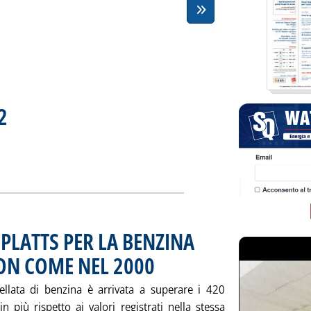
2
. Sottotitolo: RILEVAZIONE N. 32 DEL 29 APRILE 2004
. Pubblicata venerdì 30 aprile 2004 alle 15.46.
ZZI N. 32'
ia
 PLATTS PER LA BENZINA
ON COME NEL 2000
. Pubblicata venerdì 30 aprile 2004 alle 15.45.
llata di benzina è arrivata a superare i 420
n più rispetto ai valori registrati nella stessa