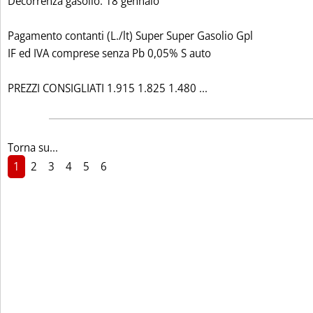
Decorrenza gasolio: 18 gennaio
Pagamento contanti (L./lt) Super Super Gasolio Gpl
IF ed IVA comprese senza Pb 0,05% S auto
Leggi tutta la notizi
PREZZI CONSIGLIATI 1.915 1.825 1.480 ...
Torna su...
1
2
3
4
5
6