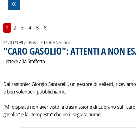
1
2
3
4
5
6
31/01/1997
- Prezzi e Tariffe Nazionali
"CARO GASOLIO": ATTENTI A NON E
Lettere alla Staffetta
----------------------
Dal ragionier Giorgio Santarelli, un gestore di Velletri, riceviamo
e ben volentieri pubblichiamo:
"Mi dispiace non aver visto la trasmissione di Lubrano sul "caro
Leggi tutta l
gasolio" e la "tempesta" che ne è seguita aume...