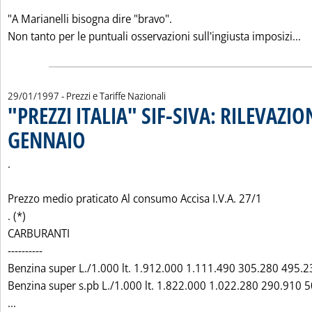
"A Marianelli bisogna dire "bravo".
Le
Non tanto per le puntuali osservazioni sull'ingiusta imposizi...
29/01/1997
- Prezzi e Tariffe Nazionali
"PREZZI ITALIA" SIF-SIVA: RILEVAZIO
GENNAIO
. Pubblicata mercoledì 29 gennaio 1997 alle 0.0.
.
Prezzo medio praticato Al consumo Accisa I.V.A. 27/1
. (*)
CARBURANTI
----------
Benzina super L./1.000 lt. 1.912.000 1.111.490 305.280 495.2
Benzina super s.pb L./1.000 lt. 1.822.000 1.022.280 290.910 
Leggi tutta la notizia: '"PREZZI ITALIA" SIF-SIVA: RILEVAZ
...