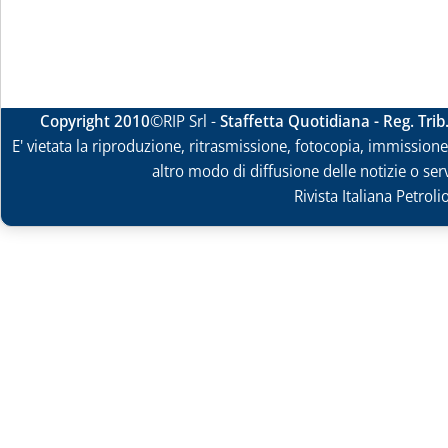
Copyright 2010
©RIP Srl -
Staffetta Quotidiana - Reg. Tri
E' vietata la riproduzione, ritrasmissione, fotocopia, immissione 
altro modo di diffusione delle notizie o ser
Rivista Italiana Petrol