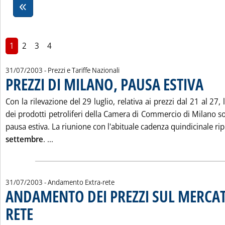
1
2
3
4
31/07/2003
- Prezzi e Tariffe Nazionali
PREZZI DI MILANO, PAUSA ESTIVA
. Pubblic
Con la rilevazione del 29 luglio, relativa ai prezzi dal 21 al 27
dei prodotti petroliferi della Camera di Commercio di Milano sos
pausa estiva. La riunione con l'abituale cadenza quindicinale ri
Leggi tutta la notizia: 'PREZZI DI MILANO, PAUS
settembre
. ...
31/07/2003
- Andamento Extra-rete
ANDAMENTO DEI PREZZI SUL MERCAT
RETE
. Pubblicata giovedì 31 luglio 2003 alle 15.28.