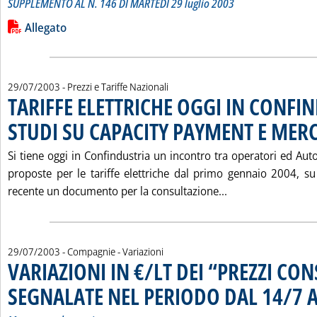
SUPPLEMENTO AL N. 146 DI MARTEDÌ 29 luglio 2003
Leggi tutta la notizia: 'I “PREZZI CONSIGLIATI” DEI CARBURA
Lista allegati PDF alla notizia
Allegato
29/07/2003
- Prezzi e Tariffe Nazionali
TARIFFE ELETTRICHE OGGI IN CONFI
STUDI SU CAPACITY PAYMENT E MER
Si tiene oggi in Confindustria un incontro tra operatori ed Autor
proposte per le tariffe elettriche dal primo gennaio 2004, su 
Leggi tutta la n
recente un documento per la consultazione...
29/07/2003
- Compagnie - Variazioni
VARIAZIONI IN €/LT DEI “PREZZI CON
SEGNALATE NEL PERIODO DAL 14/7 A