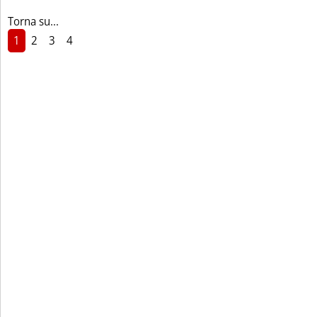
Torna su...
1
2
3
4