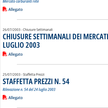
Mercato carburanti rete
Leggi tutta la notizia: 'VARIAZIONI IN €/LT DEI “PREZZI C
Lista allegati PDF alla notizia
Allegato
26/07/2003
- Chiusure Settimanali
CHIUSURE SETTIMANALI DEI MERCATI
LUGLIO 2003
. Pubblicata sabato 26 luglio 2003 alle 15.11.
Leggi tutta la notizia: 'CHIUSURE SETTIMANALI DEI MERCATI
Lista allegati PDF alla notizia
Allegato
25/07/2003
- Staffetta Prezzi
STAFFETTA PREZZI N. 54
. Sottotitolo: Rilevazione n. 54 de
. Pubblicata venerdì 25 luglio 200
Rilevazione n. 54 del 24 luglio 2003
Leggi tutta la notizia: 'STAFFETTA PREZZI N. 54'
Lista allegati PDF alla notizia
Allegato