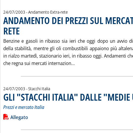
24/07/2003
- Andamento Extra-rete
ANDAMENTO DEI PREZZI SUL MERCAT
RETE
. Pubblicata giovedì 24 luglio 2003 alle 14.46.
Benzine e gasoli in ribasso sia ieri che oggi dopo un avvio di
della stabilità, mentre gli oli combustibili appaiono più altalen
in rialzo martedì, stazionario ieri, in ribasso oggi. Andamenti che
Leggi tutta la notizia: '
che regna sui mercati internazion...
24/07/2003
- Stacchi Italia
GLI "STACCHI ITALIA" DALLE "MEDIE
Prezzi e mercato Italia
Leggi tutta la notizia: 'GLI "STACCHI ITALIA" DALLE "MEDIE U
Lista allegati PDF alla notizia
Allegato