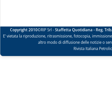
Copyright 2010
©RIP Srl -
Staffetta Quotidiana - Reg. Tri
E' vietata la riproduzione, ritrasmissione, fotocopia, immissione 
altro modo di diffusione delle notizie o ser
Rivista Italiana Petrol