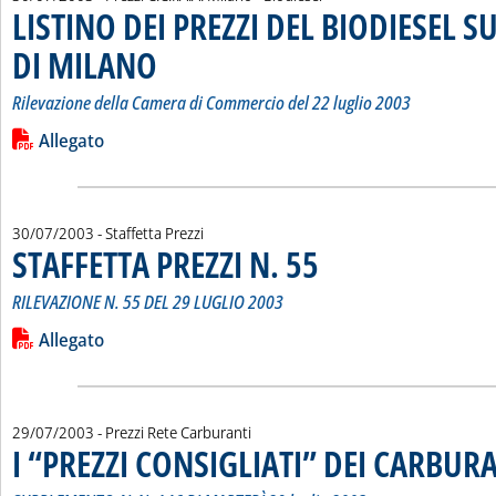
LISTINO DEI PREZZI DEL BIODIESEL S
DI MILANO
. Sottotitolo: Rilevazione della Camera di Commercio del 22 lugl
. Pubblicata mercoledì 30 luglio 2003 alle 15.11.
Rilevazione della Camera di Commercio del 22 luglio 2003
Leggi tutta la notizia: 'LISTINO DEI PREZZI DEL BIODIESEL 
Lista allegati PDF alla notizia
Allegato
30/07/2003
- Staffetta Prezzi
STAFFETTA PREZZI N. 55
. Sottotitolo: RILEVAZIONE N. 55
. Pubblicata mercoledì 30 luglio 2
RILEVAZIONE N. 55 DEL 29 LUGLIO 2003
Leggi tutta la notizia: 'STAFFETTA PREZZI N. 55'
Lista allegati PDF alla notizia
Allegato
29/07/2003
- Prezzi Rete Carburanti
I “PREZZI CONSIGLIATI” DEI CARBUR