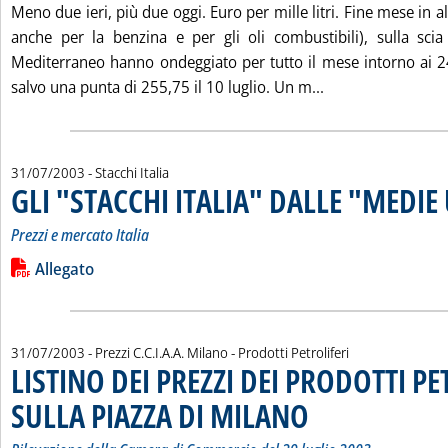
Meno due ieri, più due oggi. Euro per mille litri. Fine mese in a
anche per la benzina e per gli oli combustibili), sulla sci
Mediterraneo hanno ondeggiato per tutto il mese intorno ai 24
Leggi tutta la n
salvo una punta di 255,75 il 10 luglio. Un m...
31/07/2003
- Stacchi Italia
GLI "STACCHI ITALIA" DALLE "MEDIE
Prezzi e mercato Italia
Leggi tutta la notizia: 'GLI "STACCHI ITALIA" DALLE "MEDIE U
Lista allegati PDF alla notizia
Allegato
31/07/2003
- Prezzi C.C.I.A.A. Milano - Prodotti Petroliferi
LISTINO DEI PREZZI DEI PRODOTTI PE
SULLA PIAZZA DI MILANO
. Sottotitolo: Rilevazione de
. Pubblicata giovedì 31 luglio