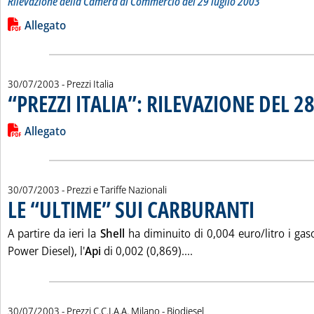
Rilevazione della Camera di Commercio del 29 luglio 2003
Leggi tutta la notizia: 'LISTINO DEI PREZZI DEI PRODOTTI 
Lista allegati PDF alla notizia
Allegato
30/07/2003
- Prezzi Italia
“PREZZI ITALIA”: RILEVAZIONE DEL 2
Leggi tutta la notizia: '“PREZZI ITALIA”: RILEVAZIONE DEL 28
Lista allegati PDF alla notizia
Allegato
30/07/2003
- Prezzi e Tariffe Nazionali
LE “ULTIME” SUI CARBURANTI
. Pubblicata merco
A partire da ieri la
Shell
ha diminuito di 0,004 euro/litro i gaso
Leggi tutta la notizia:
Power Diesel), l'
Api
di 0,002 (0,869)....
30/07/2003
- Prezzi C.C.I.A.A. Milano - Biodiesel