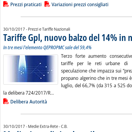
Lista allegati PDF alla notizia
Prezzi praticati
Variazioni prezzi consigliati
30/10/2017
- Prezzi e Tariffe Nazionali
Tariffe Gpl, nuovo balzo del 14% in
In tre mesi l'elemento QEPROPMC sale del 59,4%
Terzo forte aumento consecuti
tariffe per le reti urbane di 
speculazione che impazza sui “prezz
propano algerino che in tre mesi è
luglio, del 66,7% (da 315 a 525 dol
Leggi tutta la notizia: 'Tariffe Gpl,
la delibera 724/2017/R...
Lista allegati PDF alla notizia
Delibera Autorità
di:
30/10/2017
- Medie Extra-Rete -
C.B.