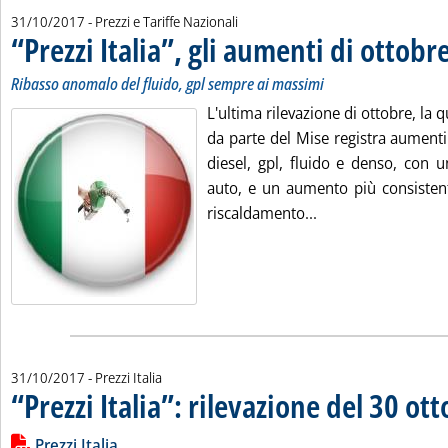
31/10/2017
- Prezzi e Tariffe Nazionali
“Prezzi Italia”, gli aumenti di ottobr
Ribasso anomalo del fluido, gpl sempre ai massimi
L'ultima rilevazione di ottobre, la qu
da parte del Mise registra aumenti
diesel, gpl, fluido e denso, con 
auto, e un aumento più consistent
Leggi tutta la notiz
riscaldamento...
31/10/2017
- Prezzi Italia
“Prezzi Italia”: rilevazione del 30 ot
Leggi tutta la notizia: '“Prezzi Italia”: rilevazione del 30 otto
Lista allegati PDF alla notizia
Prezzi Italia