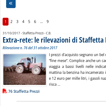
1
2
3
4
5
6
...
9
di:
31/10/2017
- Staffetta Prezzi -
C.B.
Extra-rete: le rilevazioni di Staffetta
Rilevazione n. 76 del 31 ottobre 2017
I prezzi d'acquisto segnano un bel 
“fine mese”. Complice anche un ca
viaggia a bassi livelli nelle indic
mattina la benzina ha incamerato i
e 12 euro per mille litri, i gasoli na
Leggi tutta la notizia: 'Extr
risca ...
Lista allegati PDF alla notizia
76 Staffetta Prezzi