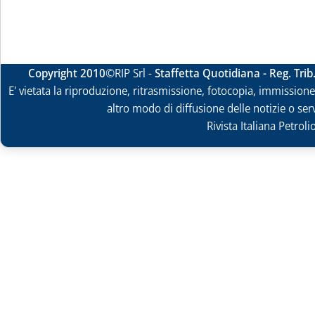
Copyright 2010
©RIP Srl -
Staffetta Quotidiana - Reg. Tri
E' vietata la riproduzione, ritrasmissione, fotocopia, immissione 
altro modo di diffusione delle notizie o ser
Rivista Italiana Petrol