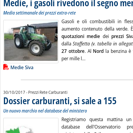
Medie, i gasoli rivedono il segno me
Media settimanale dei prezzi extra-rete
Gasoli e oli combustibili in fles
aumento contenuto della verde. 
quotazioni medie
dei
prezzi Siv
dalla
Staffetta (v. tabella in allega
27 ottobre
. Al
Nord
la benzina è
Leggi tutta la notizia:
per mille l...
Lista allegati PDF alla notizia
Medie Siva
30/10/2017
- Prezzi Rete Carburanti
Dossier carburanti, si sale a 155
. Sottotito
. Pubblicat
Un nuovo marchio nel database del ministero
Registriamo questa mattina u
database dell'Osservatorio pr