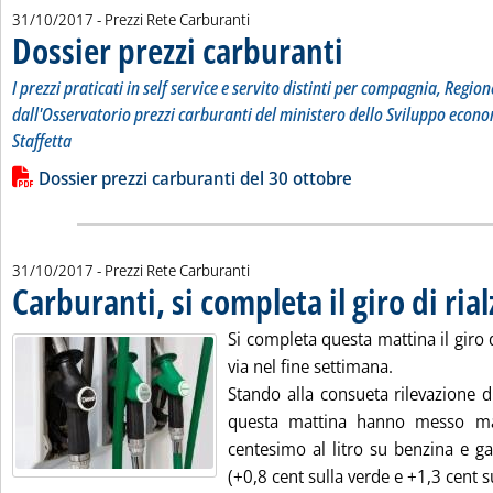
31/10/2017
- Prezzi Rete Carburanti
Dossier prezzi carburanti
. Sottotitolo: I prezzi pratic
. Pubblicata martedì 31 otto
I prezzi praticati in self service e servito distinti per compagnia, Region
dall'Osservatorio prezzi carburanti del ministero dello Sviluppo econo
Staffetta
Leggi tutta la notizia: 'Dossier prezzi carburanti'
Lista allegati PDF alla notizia
Dossier prezzi carburanti del 30 ottobre
31/10/2017
- Prezzi Rete Carburanti
Carburanti, si completa il giro di rial
Si completa questa mattina il giro d
via nel fine settimana.
Stando alla consueta rilevazione d
questa mattina hanno messo man
centesimo al litro su benzina e ga
(+0,8 cent sulla verde e +1,3 cent su