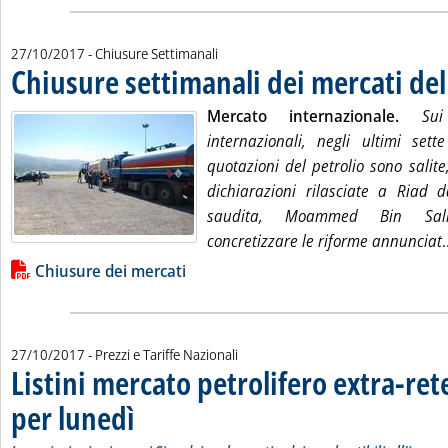
27/10/2017
- Chiusure Settimanali
Chiusure settimanali dei mercati del
. Pubblicata venerdì 27 ottobre 2017 alle 14.55.
Mercato internazionale.
Sui
internazionali, negli ultimi sett
quotazioni del petrolio sono salite,
dichiarazioni rilasciate a Riad d
saudita, Moammed Bin Sal
concretizzare le riforme annunciat
.
Lista allegati PDF alla notizia
Chiusure dei mercati
27/10/2017
- Prezzi e Tariffe Nazionali
Listini mercato petrolifero extra-ret
per lunedì
. Sottotitolo: Le variazioni sui prezzi Siva dei carburanti e dei comb
. Pubblicata venerdì 27 ottobre 2017 alle 9.31.