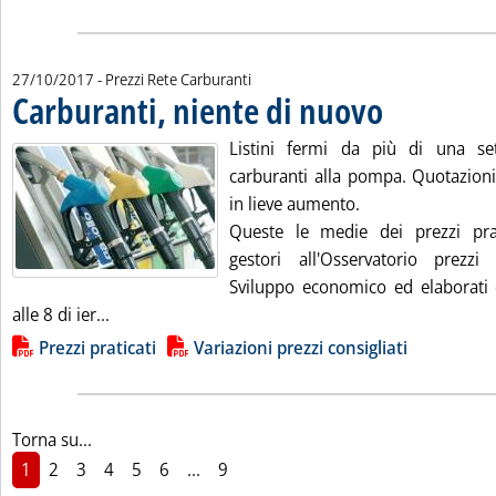
27/10/2017
- Prezzi Rete Carburanti
Carburanti, niente di nuovo
. Pubblicata venerdì 
Listini fermi da più di una s
carburanti alla pompa. Quotazioni
in lieve aumento.
Queste le medie dei prezzi prat
gestori all'Osservatorio prezzi
Sviluppo economico ed elaborati da
Leggi tutta la notizia: 'Carburanti, niente di nuo
alle 8 di ier...
Lista allegati PDF alla notizia
Prezzi praticati
Variazioni prezzi consigliati
Torna su...
1
2
3
4
5
6
...
9