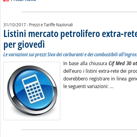
31/10/2017
- Prezzi e Tariffe Nazionali
Listini mercato petrolifero extra-ret
per giovedì
. Sottotitolo: Le variazioni sui prezzi Siva dei carburanti e dei c
. Pubblicata martedì 31 ottobre 2017 alle 9.46.
Le variazioni sui prezzi Siva dei carburanti e dei combustibili all'ingro
In base alla chiusura
Cif Med 30 o
dell'euro i listini extra-rete dei pro
dovrebbero registrare in linea gene
Leggi tutta
le seguenti variazioni: ...