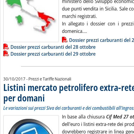
ministero dello Sviluppo economico
due punti vendita in Sicilia. Sale c
marchi registrati.
In allegato i dossier con i prezz
Leggi tutta la notizia:
domenica....
Lista allegati PDF alla notizia
Dossier prezzi carburanti del 
Dossier prezzi carburanti del 28 ottobre
Dossier prezzi carburanti del 29 ottobre
30/10/2017
- Prezzi e Tariffe Nazionali
Listini mercato petrolifero extra-ret
per domani
. Sottotitolo: Le variazioni sui prezzi Siva dei carburanti e dei c
. Pubblicata lunedì 30 ottobre 2017 alle 9.2.
Le variazioni sui prezzi Siva dei carburanti e dei combustibili all'ingro
In base alla chiusura
Cif Med 27 o
dell'euro i listini extra-rete dei pr
dovrebbero registrare in linea gene