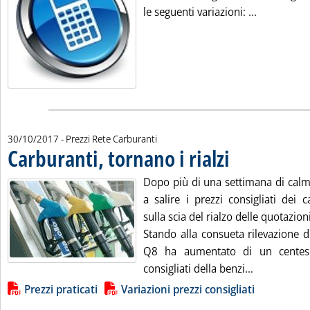
Leggi tutta
le seguenti variazioni: ...
30/10/2017
- Prezzi Rete Carburanti
Carburanti, tornano i rialzi
. Pubblicata lunedì 30 o
Dopo più di una settimana di calm
a salire i prezzi consigliati dei 
sulla scia del rialzo delle quotazion
Stando alla consueta rilevazione d
Q8 ha aumentato di un centesi
Leggi tutta 
consigliati della benzi...
Lista allegati PDF alla notizia
Prezzi praticati
Variazioni prezzi consigliati