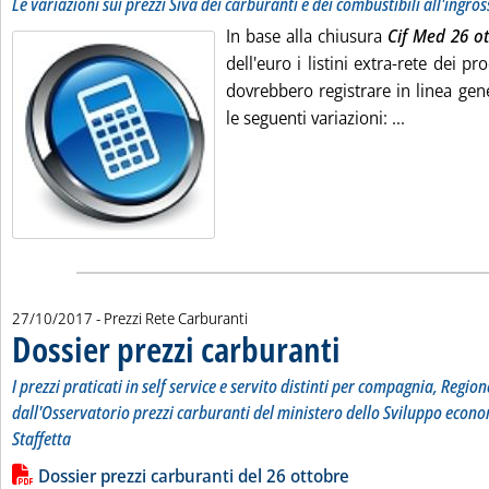
Le variazioni sui prezzi Siva dei carburanti e dei combustibili all'ingro
In base alla chiusura
Cif Med 26 o
dell'euro i listini extra-rete dei pr
dovrebbero registrare in linea gene
Leggi tutta
le seguenti variazioni: ...
27/10/2017
- Prezzi Rete Carburanti
Dossier prezzi carburanti
. Sottotitolo: I prezzi pratic
. Pubblicata venerdì 27 ottob
I prezzi praticati in self service e servito distinti per compagnia, Region
dall'Osservatorio prezzi carburanti del ministero dello Sviluppo econo
Staffetta
Leggi tutta la notizia: 'Dossier prezzi carburanti'
Lista allegati PDF alla notizia
Dossier prezzi carburanti del 26 ottobre