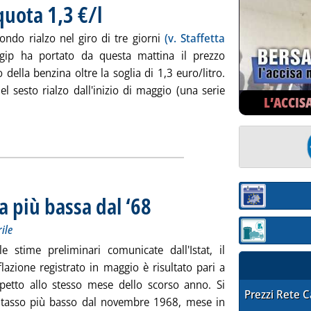
quota 1,3 €/l
. Pubblicata venerdì 29 maggio 2009 alle 12.7.
ondo rialzo nel giro di tre giorni
(v. Staffetta
Agip ha portato da questa mattina il prezzo
o della benzina oltre la soglia di 1,3 euro/litro.
del sesto rialzo dall'inizio di maggio (una serie
L’ACCIS
nzina, Agip sfonda quota 1,3 €/l'
ia
a più bassa dal ‘68
. Sottotitolo: In calo anche i prezzi alla produzio
. Pubblicata venerdì 29 maggio 2009 alle 11.40.
Sezione:
rile
Sezione: quotaz
e stime preliminari comunicate dall'Istat, il
flazione registrato in maggio è risultato pari a
petto allo stesso mese dello scorso anno. Si
STAFFETTA PRE
Prezzi Rete 
l tasso più basso dal novembre 1968, mese in