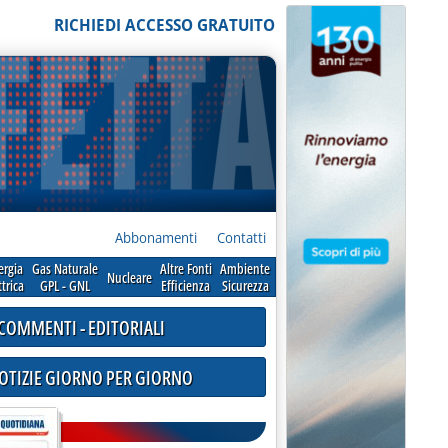
RICHIEDI ACCESSO GRATUITO
Abbonamenti
Contatti
ergia
Gas Naturale
Altre Fonti
Ambiente
Nucleare
ttrica
GPL - GNL
Efficienza
Sicurezza
COMMENTI - EDITORIALI
NOTIZIE GIORNO PER GIORNO