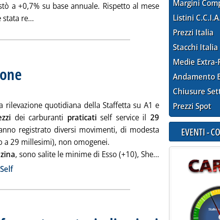
Margini Com
testò a +0,7% su base annuale. Rispetto al mese
Leggi tutta la notizia: 'Inflazione, in maggio la più ba
Listini C.C.I.A
 stata re...
Prezzi Italia
Stacchi Italia
Medie Extra-
ione
. Sottotitolo: Mercato dei carburanti sulle autostrade
. Pubblicata venerdì 29 maggio 2009 alle 10.23.
Andamento E
Chiusure Set
 rilevazione quotidiana della Staffetta su A1 e
Prezzi Spot
ezzi
dei carburanti
praticati
self service il
29
nno registrato diversi movimenti, di modesta
EVENTI - 
no a 29 millesimi), non omogenei.
Leggi tutta la not
zina
, sono salite le minime di Esso (+10), She...
ia
Self