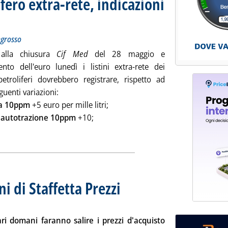
fero extra-rete, indicazioni
 prezzi dei carburanti all'ingrosso
o 2009 alle 9.18.
ingrosso
alla chiusura
Cif Med
del 28 maggio e
ento dell'euro lunedì i listini extra-rete dei
petroliferi dovrebbero registrare, rispetto ad
eguenti variazioni:
a 10ppm
+5 euro per mille litri;
o autotrazione 10ppm
+10;
ercato petrolifero extra-rete, indicazioni per lunedì '
ni di Staffetta Prezzi
. Sottotitolo: Rilevazione N. 40 del 28 maggi
. Pubblicata giovedì 28 maggio 2009 alle 15.
cari domani faranno salire i prezzi d'acquisto