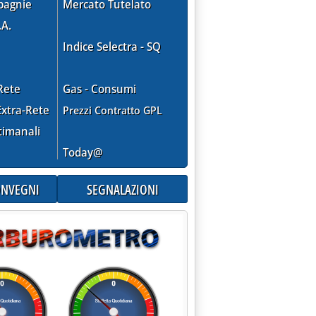
pagnie
Mercato Tutelato
ssa dal ‘68'
.A.
Indice Selectra - SQ
Rete
Gas - Consumi
xtra-Rete
Prezzi Contratto GPL
timanali
Today@
CONVEGNI
SEGNALAZIONI
izia: 'Prezzi self senza direzione'