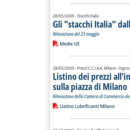
28/05/2009
- Stacchi Italia
Gli "stacchi Italia" d
Rilevazione del 25 maggio
Leggi tutta la notizia: 'Gli "stacchi It
Lista allegati PDF alla notiz
Medie UE
28/05/2009
- Prezzi C.C.I.A.A. Milano - Ingro
Listino dei prezzi all'i
sulla piazza di Milano
. 
. 
Rilevazione della Camera di Commercio de
Leggi tutta la notizia: 'Listino dei pre
Lista allegati PDF alla notiz
Listino Lubrificanti Milano