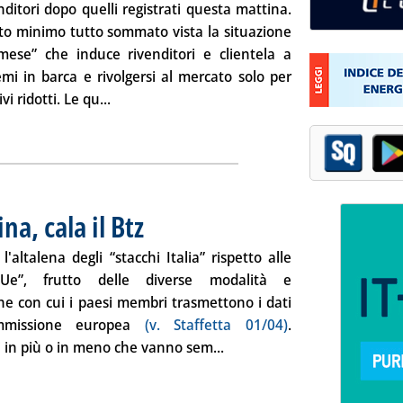
enditori dopo quelli registrati questa mattina.
o minimo tutto sommato vista la situazione
mese” che induce rivenditori e clientela a
remi in barca e rivolgersi al mercato solo per
Leggi tutta la notizia: 'Extra-rete: le rilevazion
vi ridotti. Le qu...
ia
na, cala il Btz
. Pubblicata giovedì 28 maggio 2009 alle 15.10.
l'altalena degli “stacchi Italia” rispetto alle
Ue”, frutto delle diverse modalità e
he con cui i paesi membri trasmettono i dati
mmissione europea
(v. Staffetta 01/04)
.
Leggi tutta la notizia: '“Stacc
i in più o in meno che vanno sem...