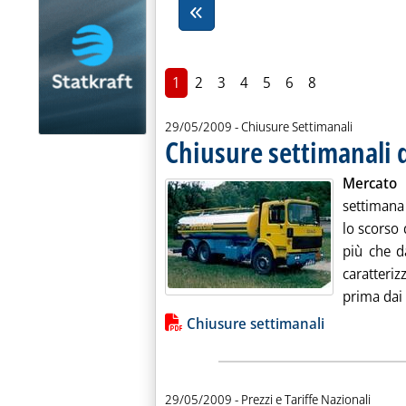
1
2
3
4
5
6
8
29/05/2009
- Chiusure Settimanali
Chiusure settimanali 
Mercato 
settimana 
lo scorso
più che d
caratteri
prima dai 
Lista allegati PDF alla notiz
Chiusure settimanali
29/05/2009
- Prezzi e Tariffe Nazionali