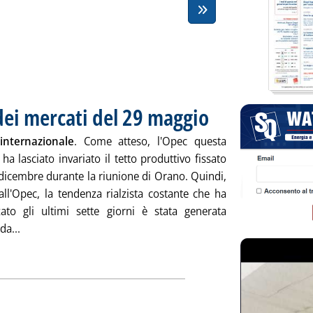
dei mercati del 29 maggio
. Pubblicata venerdì 29 maggio
internazionale
. Come atteso, l'Opec questa
ha lasciato invariato il tetto produttivo fissato
 dicembre durante la riunione di Orano. Quindi,
all'Opec, la tendenza rialzista costante che ha
zzato gli ultimi sette giorni è stata generata
Leggi tutta la notizia: 'Chiusure settimanali dei mercati de
da...
ia