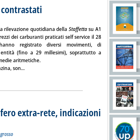
 contrastati
. Sottotitolo: Mercato dei carburanti sulle autostrade
. Pubblicata giovedì 28 maggio 2009 alle 11.29.
a rilevazione quotidiana della
Staffetta
su A1
rezzi
dei carburanti
praticati
self service il
28
hanno registrato diversi movimenti, di
ntità (fino a 29 millesimi), soprattutto a
 medie aritmetiche.
Leggi tutta la notizia: 'Prezzi self, movimenti contra
zina
, son...
ia
fero extra-rete, indicazioni
sui prezzi dei carburanti all'ingrosso
ggio 2009 alle 9.29.
ingrosso