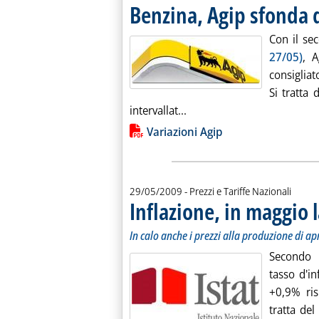
Benzina, Agip sfonda 
Con il sec
27/05)
, 
consigliat
Si tratta 
Leggi tutta la notizia: 'Be
intervallat...
Lista allegati PDF alla notiz
Variazioni Agip
29/05/2009
- Prezzi e Tariffe Nazionali
Inflazione, in maggio l
In calo anche i prezzi alla produzione di ap
Secondo l
tasso d'in
+0,9% ris
tratta de