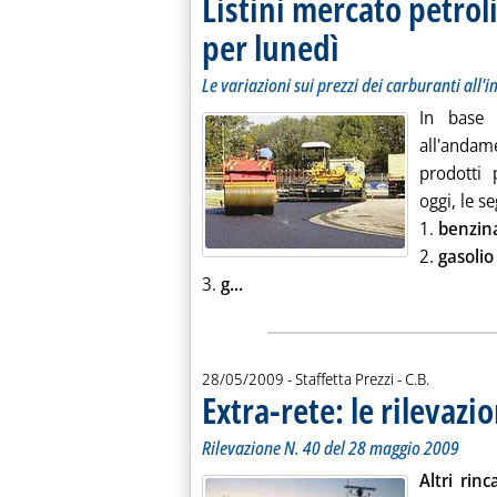
Listini mercato petroli
per lunedì
. Sottotitolo: Le variazioni sui
. Pubblicata venerdì 29 maggi
Le variazioni sui prezzi dei carburanti all'
In base 
all'andam
prodotti 
oggi, le s
1.
benzin
2.
gasoli
Leggi tutta la notizia: 'Listini m
3.
g...
di:
28/05/2009
- Staffetta Prezzi -
C.B.
Extra-rete: le rilevazio
Rilevazione N. 40 del 28 maggio 2009
Altri rin