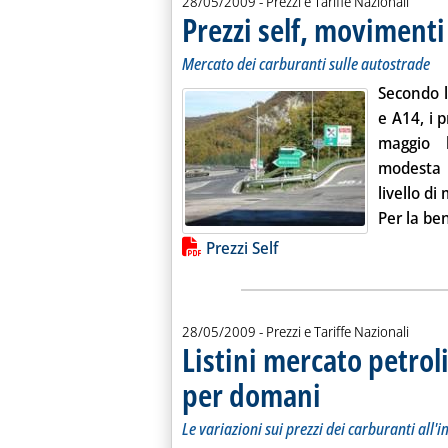
28/05/2009
- Prezzi e Tariffe Nazionali
Prezzi self, movimenti
Mercato dei carburanti sulle autostrade
Secondo l
e A14, i
p
maggio
modesta e
livello di
Per la
ben
Lista allegati PDF alla notiz
Prezzi Self
28/05/2009
- Prezzi e Tariffe Nazionali
Listini mercato petroli
per domani
. Sottotitolo: Le variazioni 
. Pubblicata giovedì 28 ma
Le variazioni sui prezzi dei carburanti all'