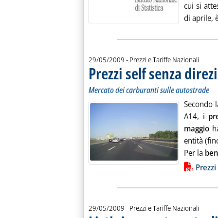
cui si at
di aprile, è
29/05/2009
- Prezzi e Tariffe Nazionali
Prezzi self senza direz
Mercato dei carburanti sulle autostrade
Secondo la
A14, i
pr
maggio
ha
entità (fi
Per la
ben
Lista allegati PDF alla notiz
Prezzi 
29/05/2009
- Prezzi e Tariffe Nazionali