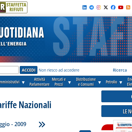
R
STAFFETTA
RIFIUTI
e'
Non riesco ad accedere
Ricerca
Attività
Mercati e
Distribuzione
En
amministrativi
▼
▼
▼
Petrolio
▼
Parlamentare
Prezzi
e Consumi
Ele
ariffe Nazionali
LE 
gio - 2009