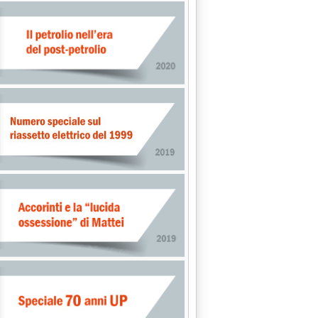
stati'