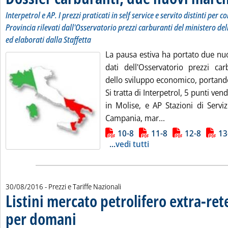
Interpetrol e AP. I prezzi praticati in self service e servito distinti per
Provincia rilevati dall'Osservatorio prezzi carburanti del ministero d
ed elaborati dalla Staffetta
La pausa estiva ha portato due nu
dati dell'Osservatorio prezzi car
dello sviluppo economico, portando 
Si tratta di Interpetrol, 5 punti ve
in Molise, e AP Stazioni di Serviz
Leggi tutta la no
Campania, mar...
Lista allegati PDF alla notizia
10-8
11-8
12-8
13
...
vedi tutti
30/08/2016
- Prezzi e Tariffe Nazionali
Listini mercato petrolifero extra-ret
per domani
. Sottotitolo: Le variazioni sui prezzi Siva dei carburanti e dei c
. Pubblicata martedì 30 agosto 2016 alle 9.7.