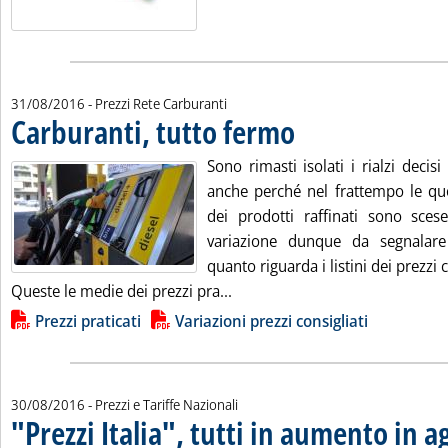
31/08/2016
- Prezzi Rete Carburanti
Carburanti, tutto fermo
. Pubblicata mercoledì 31 agosto
Sono rimasti isolati i rialzi decisi
anche perché nel frattempo le quo
dei prodotti raffinati sono sce
variazione dunque da segnalar
quanto riguarda i listini dei prezzi c
Leggi tutta la notizia: 'Carbur
Queste le medie dei prezzi pra...
Lista allegati PDF alla notizia
Prezzi praticati
Variazioni prezzi consigliati
30/08/2016
- Prezzi e Tariffe Nazionali
"Prezzi Italia", tutti in aumento in 