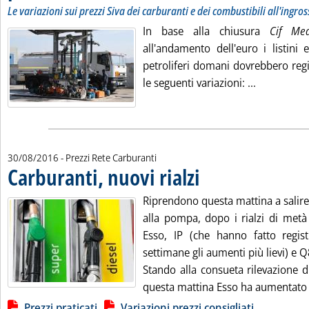
Le variazioni sui prezzi Siva dei carburanti e dei combustibili all'ingro
In base alla chiusura
Cif Me
all'andamento dell'euro i listini 
petroliferi domani dovrebbero regis
Leggi tutta
le seguenti variazioni: ...
30/08/2016
- Prezzi Rete Carburanti
Carburanti, nuovi rialzi
. Pubblicata martedì 30 agosto 20
Riprendono questa mattina a salire 
alla pompa, dopo i rialzi di metà
Esso, IP (che hanno fatto regist
settimane gli aumenti più lievi) e Q
Stando alla consueta rilevazione d
questa mattina Esso ha aumentato .
Lista allegati PDF alla notizia
Prezzi praticati
Variazioni prezzi consigliati