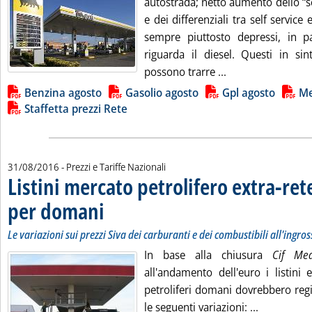
autostrada; netto aumento dello “
e dei differenziali tra self service 
sempre piuttosto depressi, in p
riguarda il diesel. Questi in sin
Leggi tutta la not
possono trarre ...
Lista allegati PDF alla notizia
Benzina agosto
Gasolio agosto
Gpl agosto
Me
Staffetta prezzi Rete
31/08/2016
- Prezzi e Tariffe Nazionali
Listini mercato petrolifero extra-ret
per domani
. Sottotitolo: Le variazioni sui prezzi Siva dei carburanti e dei c
. Pubblicata mercoledì 31 agosto 2016 alle 9.31.
Le variazioni sui prezzi Siva dei carburanti e dei combustibili all'ingro
In base alla chiusura
Cif Me
all'andamento dell'euro i listini 
petroliferi domani dovrebbero regis
Leggi tutta
le seguenti variazioni: ...