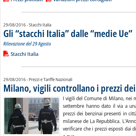
29/08/2016
- Stacchi Italia
Gli “stacchi Italia” dalle “medie Ue”
. 
. 
Rilevazione del 29 Agosto
Leggi tutta la notizia: 'Gli “stacchi Italia” dalle “medie Ue”'
Lista allegati PDF alla notizia
Stacchi Italia
29/08/2016
- Prezzi e Tariffe Nazionali
Milano, vigili controllano i prezzi de
I vigili del Comune di Milano, nei m
settembre hanno dato il via a una 
prezzi dei benzinai presenti in citt
milanese de La Repubblica. L'Anno
verificare che i prezzi esposti dai d