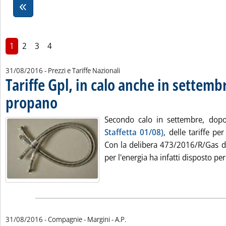
1
2
3
4
31/08/2016
- Prezzi e Tariffe Nazionali
Tariffe Gpl, in calo anche in settemb
propano
. Pubblicata mercoledì 31 agosto 2016 alle 15.59.
Secondo calo in settembre, dop
Staffetta 01/08)
, delle tariffe pe
Con la delibera 473/2016/R/Gas de
per l'energia ha infatti disposto per 
di:
31/08/2016
- Compagnie - Margini -
A.P.