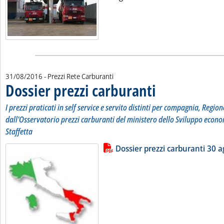
31/08/2016
- Prezzi Rete Carburanti
Dossier prezzi carburanti
. Sottotitolo: I prezzi pratic
. Pubblicata mercoledì 31 ag
I prezzi praticati in self service e servito distinti per compagnia, Region
dall'Osservatorio prezzi carburanti del ministero dello Sviluppo econo
Staffetta
Lista allegati PDF alla notizia
Leggi tutta la notizia: 'Dossier pr
Dossier prezzi carburanti 30 a