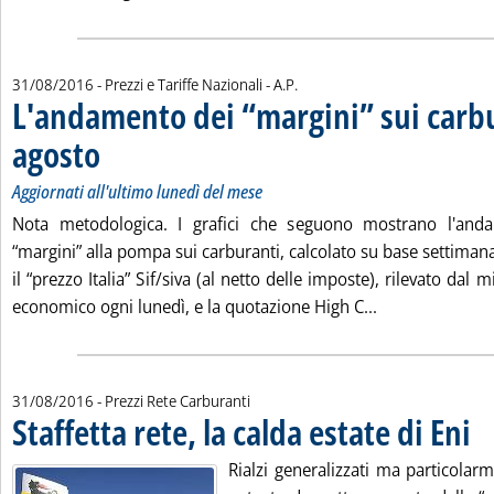
di:
31/08/2016
- Prezzi e Tariffe Nazionali -
A.P.
L'andamento dei “margini” sui carbu
agosto
. Sottotitolo: Aggiornati all'ultimo lunedì del mese
. Pubblicata mercoledì 31 agosto 2016 alle 12.39.
Aggiornati all'ultimo lunedì del mese
Nota metodologica. I grafici che seguono mostrano l'and
“margini” alla pompa sui carburanti, calcolato su base settiman
il “prezzo Italia” Sif/siva (al netto delle imposte), rilevato dal 
Leggi tutta la 
economico ogni lunedì, e la quotazione High C...
31/08/2016
- Prezzi Rete Carburanti
Staffetta rete, la calda estate di Eni
. Pu
Rialzi generalizzati ma particolarm