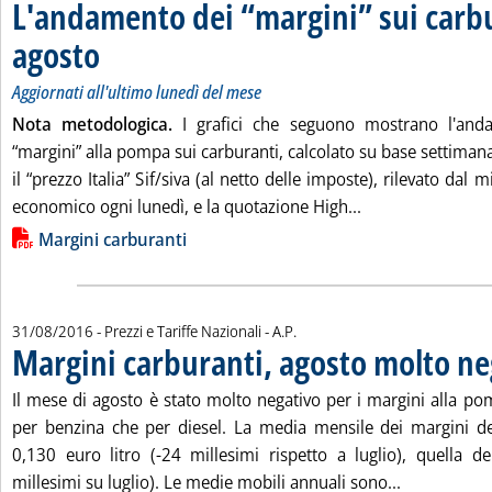
L'andamento dei “margini” sui carbu
agosto
. Sottotitolo: Aggiornati all'ultimo lunedì del mese
. Pubblicata mercoledì 31 agosto 2016 alle 14.47.
Aggiornati all'ultimo lunedì del mese
Nota metodologica.
I grafici che seguono mostrano l'and
“margini” alla pompa sui carburanti, calcolato su base settiman
il “prezzo Italia” Sif/siva (al netto delle imposte), rilevato dal 
Leggi tutta la no
economico ogni lunedì, e la quotazione High...
Lista allegati PDF alla notizia
Margini carburanti
di:
31/08/2016
- Prezzi e Tariffe Nazionali -
A.P.
Margini carburanti, agosto molto ne
. Pubblicata mercoledì 31 agosto 2016 alle 12.41.
Il mese di agosto è stato molto negativo per i margini alla po
per benzina che per diesel. La media mensile dei margini de
0,130 euro litro (-24 millesimi rispetto a luglio), quella d
Leggi tutta 
millesimi su luglio). Le medie mobili annuali sono...