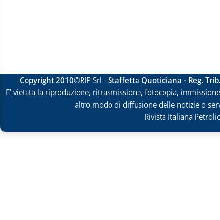
Copyright 2010
©RIP Srl -
Staffetta Quotidiana - Reg. Tri
E' vietata la riproduzione, ritrasmissione, fotocopia, immissione 
altro modo di diffusione delle notizie o ser
Rivista Italiana Petrol