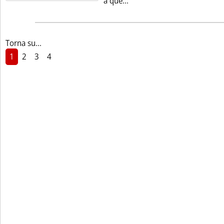
Leggi tutta la notizia: 'Mila
a que...
Torna su...
1
2
3
4