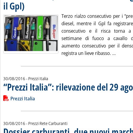
il Gpl)
. Pubblicata martedì 30 agosto 2016 alle 16.19.
Terzo rialzo consecutivo per i “prez
diesel, mentre il Gpl fa registrare
consecutivo e il risca torna 
settimane di fuoco a cavallo d
aumento consecutivo per il denso
Leggi tu
registra un lieve ribasso. ...
30/08/2016
- Prezzi Italia
“Prezzi Italia”: rilevazione del 29 ag
Leggi tutta la notizia: '“Prezzi Italia”: rilevazione del 29 agos
Lista allegati PDF alla notizia
Prezzi Italia
30/08/2016
- Prezzi Rete Carburanti
Dossier carburanti, due nuovi march